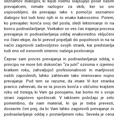
seznamov dialogov, ki kljub vsemu olajšujejo posel našim
prevajalcem, nimate razlogov za skrb, ker so oni
usposobljeni, da prevajajo tako s pomočjo seznamov
dialogov kot tudi brez njih in to enako kakovostno. Potem,
ko prevajalec konča svoj del posla, sledi lektoriranje in na
koncu podnaslavljanje. Vsekakor so ves čas trajanja procesa
prevajanja in podnaslavljanja oddaj enakovredno vključeni
vsi člani ekipe, da bi prevod pripeljali do popolnosti in na ta
način zagotovili zadovoljstvo svojih strank, kar predstavlja
tudi eno od osnovnih smernic našega poslovanja.
Čeprav sam proces prevajanja in podnaslavljanja oddaj, v
principu ne more biti dokončan "za jutri" oziroma v izjemno
kratkem roku, zahvaljujoč profesionalnosti in marljivosti
naših zaposlenih, lahko zahtevate tako imenovano nujno
prevajanje. Pod tem se razume, da imate Vi kot stranka
pravico zahtevati, da se ta proces konča v občutno krajšem
roku od tistega, ki Vam ga ponujamo, kar bomo mi s svoje
strani zagotovo spoštovali. V takšnem položaju je zelo
pomembno, da nam material, ki ga je treba prevesti,
dostavite čim prej, da bi Vam lahko zagotovili prevajanje in
podnaslavljanje oddaj v postavljenem roku. Seveda je cena