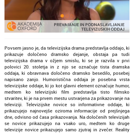
Povsem jasno je, da televizijska drama predstavlja oddajo, ki
prikazuje določeno dramsko dejanje, obstaja pa tudi
televizijska drama v ožjem smislu, ki se je razvila v prvi
polovici 20. stoletja in z njo se označuje tista dramska
oddaja, ki obravnava določeno dramsko besedilo, posebej
napisano zanjo. Humoristična oddaja je posebna vrsta
televizijske oddaje, ki jo kot glavni element označuje humor,
medtem ko televizijski film predstavlja tisto filmsko
stvaritev, ki je na prvem mestu ustvarjena za prikazovanje na
televiziji. Televizijske novice so informativne oddaje, ki
prikazujejo najnovejše oziroma informacije od prejšnjega
dne, odvisno od časa prikazovanja. Na določenih televizijah
se novice prikazujejo na vsako uro, medtem ko druge
televizije novice prikazujejo samo zjutraj in zvečer. Reality