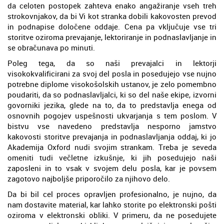
da celoten postopek zahteva enako angažiranje vseh treh
strokovnjakov, da bi Vi kot stranka dobili kakovosten prevod
in podnapise določene oddaje. Cena pa vključuje vse tri
storitve oziroma prevajanje, lektoriranje in podnaslavljanje in
se obračunava po minuti.
Poleg tega, da so naši prevajalci in lektorji
visokokvalificirani za svoj del posla in posedujejo vse nujno
potrebne diplome visokošolskih ustanov, je zelo pomembno
poudariti, da so podnaslavljalci, ki so del naše ekipe, izvorni
govorniki jezika, glede na to, da to predstavlja enega od
osnovnih pogojev uspešnosti ukvarjanja s tem poslom. V
bistvu vse navedeno predstavlja nesporno jamstvo
kakovosti storitve prevajanja in podnaslavljanja oddaj, ki jo
Akademija Oxford nudi svojim strankam. Treba je seveda
omeniti tudi večletne izkušnje, ki jih posedujejo naši
zaposleni in to vsak v svojem delu posla, kar je povsem
zagotovo najboljše priporočilo za njihovo delo.
Da bi bil cel proces opravljen profesionalno, je nujno, da
nam dostavite material, kar lahko storite po elektronski pošti
oziroma v elektronski obliki. V primeru, da ne posedujete