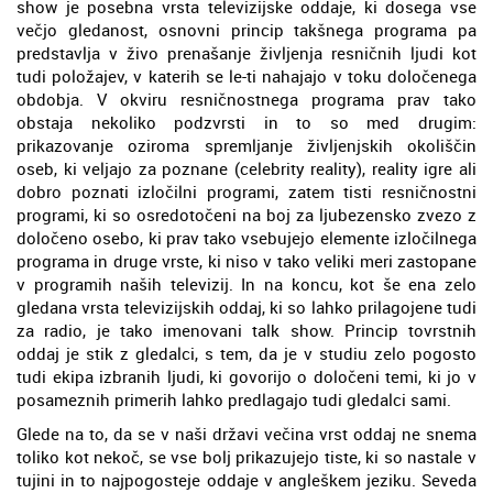
show je posebna vrsta televizijske oddaje, ki dosega vse
večjo gledanost, osnovni princip takšnega programa pa
predstavlja v živo prenašanje življenja resničnih ljudi kot
tudi položajev, v katerih se le-ti nahajajo v toku določenega
obdobja. V okviru resničnostnega programa prav tako
obstaja nekoliko podzvrsti in to so med drugim:
prikazovanje oziroma spremljanje življenjskih okoliščin
oseb, ki veljajo za poznane (celebrity reality), reality igre ali
dobro poznati izločilni programi, zatem tisti resničnostni
programi, ki so osredotočeni na boj za ljubezensko zvezo z
določeno osebo, ki prav tako vsebujejo elemente izločilnega
programa in druge vrste, ki niso v tako veliki meri zastopane
v programih naših televizij. In na koncu, kot še ena zelo
gledana vrsta televizijskih oddaj, ki so lahko prilagojene tudi
za radio, je tako imenovani talk show. Princip tovrstnih
oddaj je stik z gledalci, s tem, da je v studiu zelo pogosto
tudi ekipa izbranih ljudi, ki govorijo o določeni temi, ki jo v
posameznih primerih lahko predlagajo tudi gledalci sami.
Glede na to, da se v naši državi večina vrst oddaj ne snema
toliko kot nekoč, se vse bolj prikazujejo tiste, ki so nastale v
tujini in to najpogosteje oddaje v angleškem jeziku. Seveda