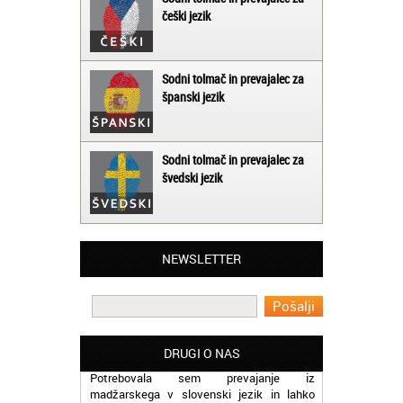
češki jezik
Sodni tolmač in prevajalec za
španski jezik
Sodni tolmač in prevajalec za
švedski jezik
Matjaž iz Ajdovščine:
NEWSLETTER
Lahko pohvalim vse zaposlene v Akademiji
Oxford, ker so resnično profesionalni in
prevajalske storitve opravljajo hitro in
učinkoviti.
Martina iz Bleda:
DRUGI O NAS
Potrebovala sem prevajanje iz
madžarskega v slovenski jezik in lahko
vam rečem, da sem pozitivno presenečena