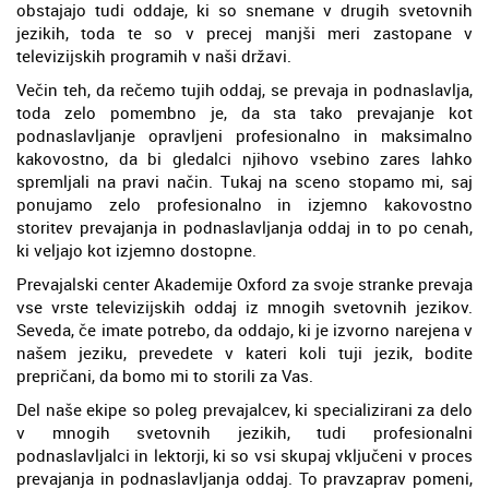
obstajajo tudi oddaje, ki so snemane v drugih svetovnih
jezikih, toda te so v precej manjši meri zastopane v
televizijskih programih v naši državi.
Večin teh, da rečemo tujih oddaj, se prevaja in podnaslavlja,
toda zelo pomembno je, da sta tako prevajanje kot
podnaslavljanje opravljeni profesionalno in maksimalno
kakovostno, da bi gledalci njihovo vsebino zares lahko
spremljali na pravi način. Tukaj na sceno stopamo mi, saj
ponujamo zelo profesionalno in izjemno kakovostno
storitev prevajanja in podnaslavljanja oddaj in to po cenah,
ki veljajo kot izjemno dostopne.
Prevajalski center Akademije Oxford za svoje stranke prevaja
vse vrste televizijskih oddaj iz mnogih svetovnih jezikov.
Seveda, če imate potrebo, da oddajo, ki je izvorno narejena v
našem jeziku, prevedete v kateri koli tuji jezik, bodite
prepričani, da bomo mi to storili za Vas.
Del naše ekipe so poleg prevajalcev, ki specializirani za delo
v mnogih svetovnih jezikih, tudi profesionalni
podnaslavljalci in lektorji, ki so vsi skupaj vključeni v proces
prevajanja in podnaslavljanja oddaj. To pravzaprav pomeni,