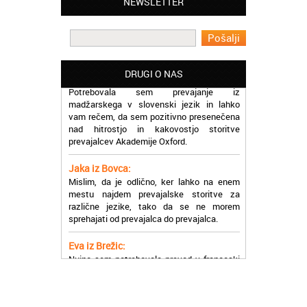
NEWSLETTER
Lahko pohvalim vse zaposlene v Akademiji
Oxford, ker so resnično profesionalni in
prevajalske storitve opravljajo hitro in
učinkoviti.
Martina iz Bleda:
DRUGI O NAS
Potrebovala sem prevajanje iz
madžarskega v slovenski jezik in lahko
vam rečem, da sem pozitivno presenečena
nad hitrostjo in kakovostjo storitve
prevajalcev Akademije Oxford.
Jaka iz Bovca:
Mislim, da je odlično, ker lahko na enem
mestu najdem prevajalske storitve za
različne jezike, tako da se ne morem
sprehajati od prevajalca do prevajalca.
Eva iz Brežic:
Nujno sem potrebovala prevod v francoski
jezik, na spletu sem našla Oxford, jih
poklicala in v roku nekaj ur sem po
elektronski pošti prejela prevod. Resnično
so izjemni!