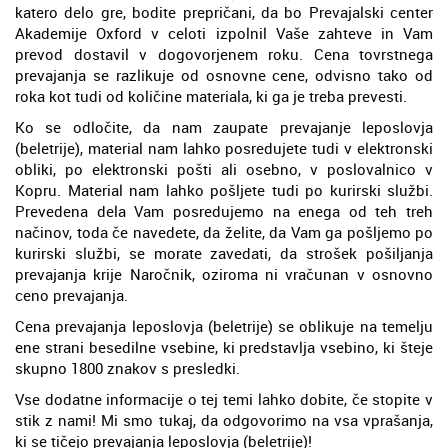
katero delo gre, bodite prepričani, da bo Prevajalski center
Akademije Oxford v celoti izpolnil Vaše zahteve in Vam
prevod dostavil v dogovorjenem roku. Cena tovrstnega
prevajanja se razlikuje od osnovne cene, odvisno tako od
roka kot tudi od količine materiala, ki ga je treba prevesti.
Ko se odločite, da nam zaupate prevajanje leposlovja
(beletrije), material nam lahko posredujete tudi v elektronski
obliki, po elektronski pošti ali osebno, v poslovalnico v
Kopru. Material nam lahko pošljete tudi po kurirski službi.
Prevedena dela Vam posredujemo na enega od teh treh
načinov, toda če navedete, da želite, da Vam ga pošljemo po
kurirski službi, se morate zavedati, da strošek pošiljanja
prevajanja krije Naročnik, oziroma ni vračunan v osnovno
ceno prevajanja.
Cena prevajanja leposlovja (beletrije) se oblikuje na temelju
ene strani besedilne vsebine, ki predstavlja vsebino, ki šteje
skupno 1800 znakov s presledki.
Vse dodatne informacije o tej temi lahko dobite, če stopite v
stik z nami! Mi smo tukaj, da odgovorimo na vsa vprašanja,
ki se tičejo prevajanja leposlovja (beletrije)!