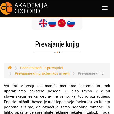
MENI
Prevajanje knjig
Sodni tolmači in prevajalci
Prevajanje knjig, učbenikov in revij
Prevajanje knjig
Vsi mi, v večji ali manjši meri radi beremo in radi
uporabljamo nekatere besede, ki niso ravno v duhu
slovenskega jezika, čeprav ne vemo, kaj točno označujejo.
Ena do takšnih besed je tudi leposlovje (beletrija), za katero
pogosto slišimo, da označuje samo sodobne romane. To
lahko opazite, če spremljate reklame nekaterih založb. Toda,