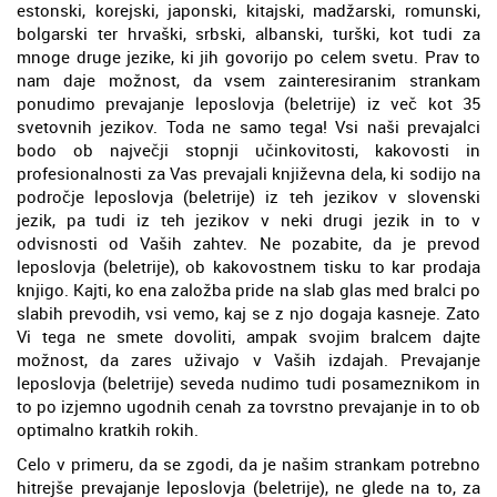
estonski, korejski, japonski, kitajski, madžarski, romunski,
bolgarski ter hrvaški, srbski, albanski, turški, kot tudi za
mnoge druge jezike, ki jih govorijo po celem svetu. Prav to
nam daje možnost, da vsem zainteresiranim strankam
ponudimo prevajanje leposlovja (beletrije) iz več kot 35
svetovnih jezikov. Toda ne samo tega! Vsi naši prevajalci
bodo ob največji stopnji učinkovitosti, kakovosti in
profesionalnosti za Vas prevajali književna dela, ki sodijo na
področje leposlovja (beletrije) iz teh jezikov v slovenski
jezik, pa tudi iz teh jezikov v neki drugi jezik in to v
odvisnosti od Vaših zahtev. Ne pozabite, da je prevod
leposlovja (beletrije), ob kakovostnem tisku to kar prodaja
knjigo. Kajti, ko ena založba pride na slab glas med bralci po
slabih prevodih, vsi vemo, kaj se z njo dogaja kasneje. Zato
Vi tega ne smete dovoliti, ampak svojim bralcem dajte
možnost, da zares uživajo v Vaših izdajah. Prevajanje
leposlovja (beletrije) seveda nudimo tudi posameznikom in
to po izjemno ugodnih cenah za tovrstno prevajanje in to ob
optimalno kratkih rokih.
Celo v primeru, da se zgodi, da je našim strankam potrebno
hitrejše prevajanje leposlovja (beletrije), ne glede na to, za