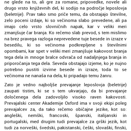
ne glede na to, ali gre za romane, pripovedke, novele ali
drugo vrsto književnih del, ki sodijo na področje leposlovja
(beletrije). Prav tako smo priče temu, da obstajajo številne,
zelo poceni izdaje, ki so večinoma slabo prevedene, ali pa
imajo celo vrsto slovničnih napak, kar v veliki meri
zmanjšuje čar branja. Ko rečemo slab prevod, s tem mislimo
na brez pravega razloga neprevedene tuje besede in izraze v
besedilu, ki so večinoma podkrepljene s številnimi
opombami, kar spet v veliki meri zmanjšuje kakovost branja
tega dela in mnoge bralce odvrača od nadaljnjega branja in
priporočanja tega dela. Seveda obstajajo izjeme, ko je nujno
potrebno pustiti izvirne besede in izraze, toda to se
večinoma ne nanaša na dela, ki pripadajo temu žanru.
Zato je vedno najboljše prevajanje leposlovja (beletrije)
zaupati tistim, ki se s tem ukvarjajo, da bi prevajanje
določenega dela zadovoljilo visoko raven kakovosti.
Prevajalski center Akademije Oxford ima v svoji ekipi poleg
prevajalcev za, da tako rečemo običajne jezike, kot so:
angleški, nemški, francoski, španski, italijanski in
portugalski, med drugim tudi prevajalce za grški jezik, kot
tudi za norveški, švedski, pakistanski, češki, slovaški, finski,