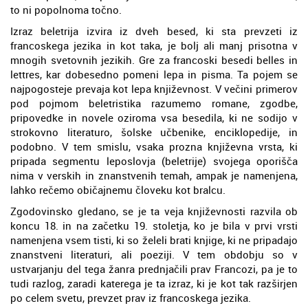
to ni popolnoma točno.
Izraz beletrija izvira iz dveh besed, ki sta prevzeti iz
francoskega jezika in kot taka, je bolj ali manj prisotna v
mnogih svetovnih jezikih. Gre za francoski besedi belles in
lettres, kar dobesedno pomeni lepa in pisma. Ta pojem se
najpogosteje prevaja kot lepa književnost. V večini primerov
pod pojmom beletristika razumemo romane, zgodbe,
pripovedke in novele oziroma vsa besedila, ki ne sodijo v
strokovno literaturo, šolske učbenike, enciklopedije, in
podobno. V tem smislu, vsaka prozna književna vrsta, ki
pripada segmentu leposlovja (beletrije) svojega oporišča
nima v verskih in znanstvenih temah, ampak je namenjena,
lahko rečemo običajnemu človeku kot bralcu.
Zgodovinsko gledano, se je ta veja književnosti razvila ob
koncu 18. in na začetku 19. stoletja, ko je bila v prvi vrsti
namenjena vsem tisti, ki so želeli brati knjige, ki ne pripadajo
znanstveni literaturi, ali poeziji. V tem obdobju so v
ustvarjanju del tega žanra prednjačili prav Francozi, pa je to
tudi razlog, zaradi katerega je ta izraz, ki je kot tak razširjen
po celem svetu, prevzet prav iz francoskega jezika.