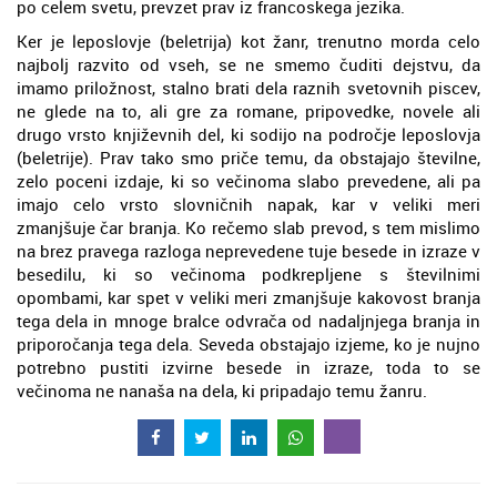
po celem svetu, prevzet prav iz francoskega jezika.
Ker je leposlovje (beletrija) kot žanr, trenutno morda celo
najbolj razvito od vseh, se ne smemo čuditi dejstvu, da
imamo priložnost, stalno brati dela raznih svetovnih piscev,
ne glede na to, ali gre za romane, pripovedke, novele ali
drugo vrsto književnih del, ki sodijo na področje leposlovja
(beletrije). Prav tako smo priče temu, da obstajajo številne,
zelo poceni izdaje, ki so večinoma slabo prevedene, ali pa
imajo celo vrsto slovničnih napak, kar v veliki meri
zmanjšuje čar branja. Ko rečemo slab prevod, s tem mislimo
na brez pravega razloga neprevedene tuje besede in izraze v
besedilu, ki so večinoma podkrepljene s številnimi
opombami, kar spet v veliki meri zmanjšuje kakovost branja
tega dela in mnoge bralce odvrača od nadaljnjega branja in
priporočanja tega dela. Seveda obstajajo izjeme, ko je nujno
potrebno pustiti izvirne besede in izraze, toda to se
večinoma ne nanaša na dela, ki pripadajo temu žanru.