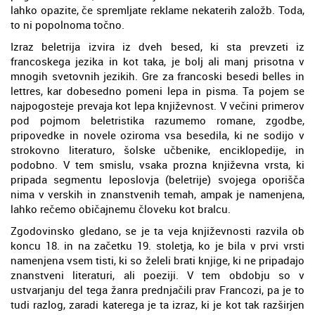
lahko opazite, če spremljate reklame nekaterih založb. Toda,
to ni popolnoma točno.
Izraz beletrija izvira iz dveh besed, ki sta prevzeti iz
francoskega jezika in kot taka, je bolj ali manj prisotna v
mnogih svetovnih jezikih. Gre za francoski besedi belles in
lettres, kar dobesedno pomeni lepa in pisma. Ta pojem se
najpogosteje prevaja kot lepa književnost. V večini primerov
pod pojmom beletristika razumemo romane, zgodbe,
pripovedke in novele oziroma vsa besedila, ki ne sodijo v
strokovno literaturo, šolske učbenike, enciklopedije, in
podobno. V tem smislu, vsaka prozna književna vrsta, ki
pripada segmentu leposlovja (beletrije) svojega oporišča
nima v verskih in znanstvenih temah, ampak je namenjena,
lahko rečemo običajnemu človeku kot bralcu.
Zgodovinsko gledano, se je ta veja književnosti razvila ob
koncu 18. in na začetku 19. stoletja, ko je bila v prvi vrsti
namenjena vsem tisti, ki so želeli brati knjige, ki ne pripadajo
znanstveni literaturi, ali poeziji. V tem obdobju so v
ustvarjanju del tega žanra prednjačili prav Francozi, pa je to
tudi razlog, zaradi katerega je ta izraz, ki je kot tak razširjen