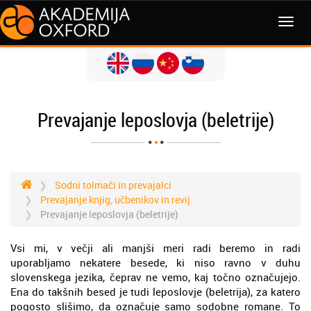
MENI
Prevajanje leposlovja (beletrije)
Sodni tolmači in prevajalci
Prevajanje knjig, učbenikov in revij
Prevajanje leposlovja (beletrije)
Vsi mi, v večji ali manjši meri radi beremo in radi
uporabljamo nekatere besede, ki niso ravno v duhu
slovenskega jezika, čeprav ne vemo, kaj točno označujejo.
Ena do takšnih besed je tudi leposlovje (beletrija), za katero
pogosto slišimo, da označuje samo sodobne romane. To