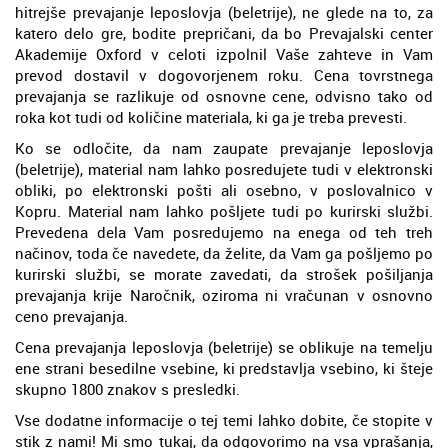
hitrejše prevajanje leposlovja (beletrije), ne glede na to, za
katero delo gre, bodite prepričani, da bo Prevajalski center
Akademije Oxford v celoti izpolnil Vaše zahteve in Vam
prevod dostavil v dogovorjenem roku. Cena tovrstnega
prevajanja se razlikuje od osnovne cene, odvisno tako od
roka kot tudi od količine materiala, ki ga je treba prevesti.
Ko se odločite, da nam zaupate prevajanje leposlovja
(beletrije), material nam lahko posredujete tudi v elektronski
obliki, po elektronski pošti ali osebno, v poslovalnico v
Kopru. Material nam lahko pošljete tudi po kurirski službi.
Prevedena dela Vam posredujemo na enega od teh treh
načinov, toda če navedete, da želite, da Vam ga pošljemo po
kurirski službi, se morate zavedati, da strošek pošiljanja
prevajanja krije Naročnik, oziroma ni vračunan v osnovno
ceno prevajanja.
Cena prevajanja leposlovja (beletrije) se oblikuje na temelju
ene strani besedilne vsebine, ki predstavlja vsebino, ki šteje
skupno 1800 znakov s presledki.
Vse dodatne informacije o tej temi lahko dobite, če stopite v
stik z nami! Mi smo tukaj, da odgovorimo na vsa vprašanja,