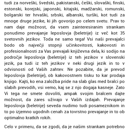
tudi za norveški, švedski, pakistanski, češki, slovaški, finski,
estonski, korejski, japonski, kitajski, madžarski, romunski,
bolgarski ter hrvaški, srbski, albanski, turški, kot tudi za
mnoge druge jezike, ki jih govorijo po celem svetu. Prav to
nam daje možnost, da vsem zainteresiranim strankam
ponudimo prevajanje leposlovja (beletrije) iz več kot 35
svetovnih jezikov. Toda ne samo tega! Vsi naši prevajalci
bodo ob največji stopnji učinkovitosti, kakovosti in
profesionalnosti za Vas prevajali književna dela, ki sodijo na
področje leposlovja (beletrije) iz teh jezikov v slovenski
jezik, pa tudi iz teh jezikov v neki drugi jezik in to v
odvisnosti od Vaših zahtev. Ne pozabite, da je prevod
leposlovja (beletrije), ob kakovostnem tisku to kar prodaja
knjigo. Kajti, ko ena založba pride na slab glas med bralci po
slabih prevodih, vsi vemo, kaj se z njo dogaja kasneje. Zato
Vi tega ne smete dovoliti, ampak svojim bralcem dajte
možnost, da zares uživajo v Vaših izdajah. Prevajanje
leposlovja (beletrije) seveda nudimo tudi posameznikom in
to po izjemno ugodnih cenah za tovrstno prevajanje in to ob
optimalno kratkih rokih.
Celo v primeru, da se zgodi, da je našim strankam potrebno