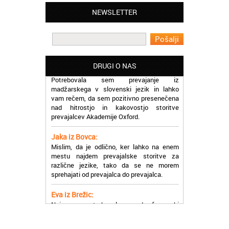
Matjaž iz Ajdovščine:
NEWSLETTER
Lahko pohvalim vse zaposlene v Akademiji
Oxford, ker so resnično profesionalni in
prevajalske storitve opravljajo hitro in
učinkoviti.
Martina iz Bleda:
DRUGI O NAS
Potrebovala sem prevajanje iz
madžarskega v slovenski jezik in lahko
vam rečem, da sem pozitivno presenečena
nad hitrostjo in kakovostjo storitve
prevajalcev Akademije Oxford.
Jaka iz Bovca:
Mislim, da je odlično, ker lahko na enem
mestu najdem prevajalske storitve za
različne jezike, tako da se ne morem
sprehajati od prevajalca do prevajalca.
Eva iz Brežic:
Nujno sem potrebovala prevod v francoski
jezik, na spletu sem našla Oxford, jih
poklicala in v roku nekaj ur sem po
elektronski pošti prejela prevod. Resnično