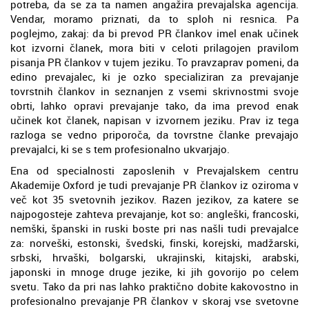
potreba, da se za ta namen angažira prevajalska agencija.
Vendar, moramo priznati, da to sploh ni resnica. Pa
poglejmo, zakaj: da bi prevod PR člankov imel enak učinek
kot izvorni članek, mora biti v celoti prilagojen pravilom
pisanja PR člankov v tujem jeziku. To pravzaprav pomeni, da
edino prevajalec, ki je ozko specializiran za prevajanje
tovrstnih člankov in seznanjen z vsemi skrivnostmi svoje
obrti, lahko opravi prevajanje tako, da ima prevod enak
učinek kot članek, napisan v izvornem jeziku. Prav iz tega
razloga se vedno priporoča, da tovrstne članke prevajajo
prevajalci, ki se s tem profesionalno ukvarjajo.
Ena od specialnosti zaposlenih v Prevajalskem centru
Akademije Oxford je tudi prevajanje PR člankov iz oziroma v
več kot 35 svetovnih jezikov. Razen jezikov, za katere se
najpogosteje zahteva prevajanje, kot so: angleški, francoski,
nemški, španski in ruski boste pri nas našli tudi prevajalce
za: norveški, estonski, švedski, finski, korejski, madžarski,
srbski, hrvaški, bolgarski, ukrajinski, kitajski, arabski,
japonski in mnoge druge jezike, ki jih govorijo po celem
svetu. Tako da pri nas lahko praktično dobite kakovostno in
profesionalno prevajanje PR člankov v skoraj vse svetovne