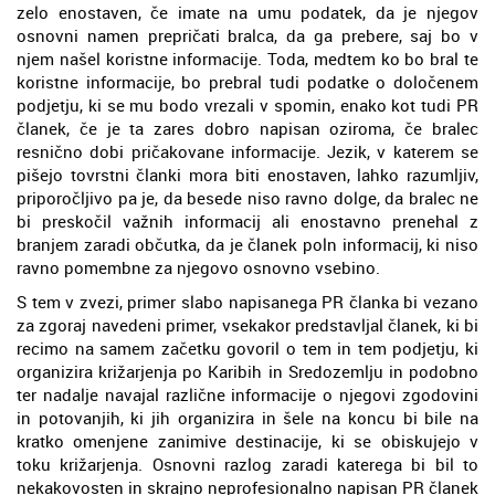
zelo enostaven, če imate na umu podatek, da je njegov
osnovni namen prepričati bralca, da ga prebere, saj bo v
njem našel koristne informacije. Toda, medtem ko bo bral te
koristne informacije, bo prebral tudi podatke o določenem
podjetju, ki se mu bodo vrezali v spomin, enako kot tudi PR
članek, če je ta zares dobro napisan oziroma, če bralec
resnično dobi pričakovane informacije. Jezik, v katerem se
pišejo tovrstni članki mora biti enostaven, lahko razumljiv,
priporočljivo pa je, da besede niso ravno dolge, da bralec ne
bi preskočil važnih informacij ali enostavno prenehal z
branjem zaradi občutka, da je članek poln informacij, ki niso
ravno pomembne za njegovo osnovno vsebino.
S tem v zvezi, primer slabo napisanega PR članka bi vezano
za zgoraj navedeni primer, vsekakor predstavljal članek, ki bi
recimo na samem začetku govoril o tem in tem podjetju, ki
organizira križarjenja po Karibih in Sredozemlju in podobno
ter nadalje navajal različne informacije o njegovi zgodovini
in potovanjih, ki jih organizira in šele na koncu bi bile na
kratko omenjene zanimive destinacije, ki se obiskujejo v
toku križarjenja. Osnovni razlog zaradi katerega bi bil to
nekakovosten in skrajno neprofesionalno napisan PR članek