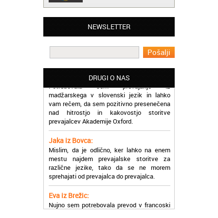
Matjaž iz Ajdovščine:
Lahko pohvalim vse zaposlene v Akademiji
NEWSLETTER
Oxford, ker so resnično profesionalni in
prevajalske storitve opravljajo hitro in
učinkoviti.
Martina iz Bleda:
Potrebovala sem prevajanje iz
DRUGI O NAS
madžarskega v slovenski jezik in lahko
vam rečem, da sem pozitivno presenečena
nad hitrostjo in kakovostjo storitve
prevajalcev Akademije Oxford.
Jaka iz Bovca:
Mislim, da je odlično, ker lahko na enem
mestu najdem prevajalske storitve za
različne jezike, tako da se ne morem
sprehajati od prevajalca do prevajalca.
Eva iz Brežic:
Nujno sem potrebovala prevod v francoski
jezik, na spletu sem našla Oxford, jih
poklicala in v roku nekaj ur sem po