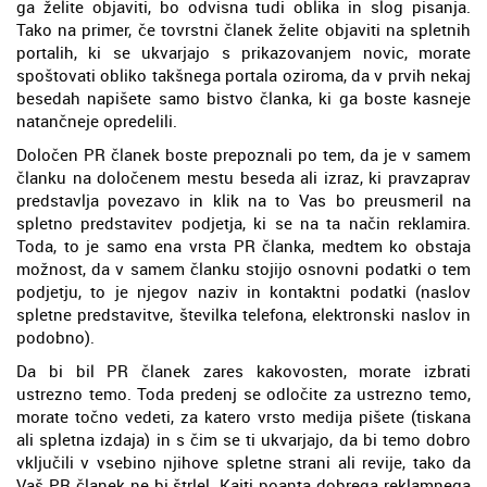
ga želite objaviti, bo odvisna tudi oblika in slog pisanja.
Tako na primer, če tovrstni članek želite objaviti na spletnih
portalih, ki se ukvarjajo s prikazovanjem novic, morate
spoštovati obliko takšnega portala oziroma, da v prvih nekaj
besedah napišete samo bistvo članka, ki ga boste kasneje
natančneje opredelili.
Določen PR članek boste prepoznali po tem, da je v samem
članku na določenem mestu beseda ali izraz, ki pravzaprav
predstavlja povezavo in klik na to Vas bo preusmeril na
spletno predstavitev podjetja, ki se na ta način reklamira.
Toda, to je samo ena vrsta PR članka, medtem ko obstaja
možnost, da v samem članku stojijo osnovni podatki o tem
podjetju, to je njegov naziv in kontaktni podatki (naslov
spletne predstavitve, številka telefona, elektronski naslov in
podobno).
Da bi bil PR članek zares kakovosten, morate izbrati
ustrezno temo. Toda predenj se odločite za ustrezno temo,
morate točno vedeti, za katero vrsto medija pišete (tiskana
ali spletna izdaja) in s čim se ti ukvarjajo, da bi temo dobro
vključili v vsebino njihove spletne strani ali revije, tako da
Vaš PR članek ne bi štrlel. Kajti poanta dobrega reklamnega