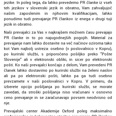
jezike. In poleg tega, da lahko prevedemo PR članke iz vseh
teh jezikov v slovenski jezik in obratno, Vam zahvaljujoč
našim zaposlenim in njihovim kvalifikacijam, lahko
ponudimo tudi prevajanje PR člankov iz enega v drugi tuji
jezik in obratno.
Naši prevajalci za Vas v najkrajšem možnem času prevajajo
PR članke in to po najugodnejših pogojih. Material za
prevajanje nam lahko dostavite na več načinov oziroma tako
kot Vam najbolj ustreza: osebno (v poslovalnico v Kopru),
po kurirski službi, s priporočeno pošiljko preko "Pošte
Slovenije" ali v elektronski obliki, in sicer po elektronski
pošti. Ko naši prevajalci končajo z delom, Vam prevedeni PR
članek lahko dostavimo po kurirski službi na želeni naslov
ali pa po elektronski pošti, lahko pa ga tudi osebno
prevzamete v naši poslovalnici v Kopru. V primeru, da
izberete opcijo pošiljanja po kurirski službi, se morate
zavedati, da stroški pošiljanja niso vračunani v osnovno
ceno prevajanje in se zaračunavajo povsem neodvisno od
nje.
Prevajalski center Akademije Oxford poleg maksimalno