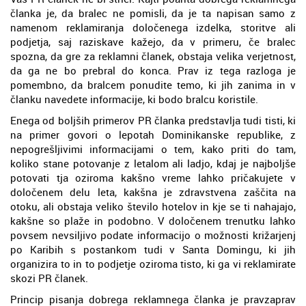
članka je, da bralec ne pomisli, da je ta napisan samo z
namenom reklamiranja določenega izdelka, storitve ali
podjetja, saj raziskave kažejo, da v primeru, če bralec
spozna, da gre za reklamni članek, obstaja velika verjetnost,
da ga ne bo prebral do konca. Prav iz tega razloga je
pomembno, da bralcem ponudite temo, ki jih zanima in v
članku navedete informacije, ki bodo bralcu koristile.
Enega od boljših primerov PR članka predstavlja tudi tisti, ki
na primer govori o lepotah Dominikanske republike, z
nepogrešljivimi informacijami o tem, kako priti do tam,
koliko stane potovanje z letalom ali ladjo, kdaj je najboljše
potovati tja oziroma kakšno vreme lahko pričakujete v
določenem delu leta, kakšna je zdravstvena zaščita na
otoku, ali obstaja veliko število hotelov in kje se ti nahajajo,
kakšne so plaže in podobno. V določenem trenutku lahko
povsem nevsiljivo podate informacijo o možnosti križarjenj
po Karibih s postankom tudi v Santa Domingu, ki jih
organizira to in to podjetje oziroma tisto, ki ga vi reklamirate
skozi PR članek.
Princip pisanja dobrega reklamnega članka je pravzaprav