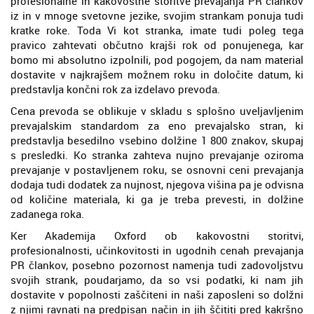
profesionalne in kakovostne storitve prevajanja PR člankov
iz in v mnoge svetovne jezike, svojim strankam ponuja tudi
kratke roke. Toda Vi kot stranka, imate tudi poleg tega
pravico zahtevati občutno krajši rok od ponujenega, kar
bomo mi absolutno izpolnili, pod pogojem, da nam material
dostavite v najkrajšem možnem roku in določite datum, ki
predstavlja končni rok za izdelavo prevoda.
Cena prevoda se oblikuje v skladu s splošno uveljavljenim
prevajalskim standardom za eno prevajalsko stran, ki
predstavlja besedilno vsebino dolžine 1 800 znakov, skupaj
s presledki. Ko stranka zahteva nujno prevajanje oziroma
prevajanje v postavljenem roku, se osnovni ceni prevajanja
dodaja tudi dodatek za nujnost, njegova višina pa je odvisna
od količine materiala, ki ga je treba prevesti, in dolžine
zadanega roka.
Ker Akademija Oxford ob kakovostni storitvi,
profesionalnosti, učinkovitosti in ugodnih cenah prevajanja
PR člankov, posebno pozornost namenja tudi zadovoljstvu
svojih strank, poudarjamo, da so vsi podatki, ki nam jih
dostavite v popolnosti zaščiteni in naši zaposleni so dolžni
z njimi ravnati na predpisan način in jih ščititi pred kakršno