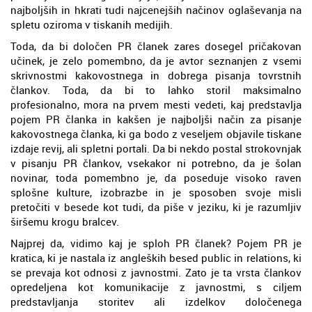
najboljših in hkrati tudi najcenejših načinov oglaševanja na
spletu oziroma v tiskanih medijih.
Toda, da bi določen PR članek zares dosegel pričakovan
učinek, je zelo pomembno, da je avtor seznanjen z vsemi
skrivnostmi kakovostnega in dobrega pisanja tovrstnih
člankov. Toda, da bi to lahko storil maksimalno
profesionalno, mora na prvem mesti vedeti, kaj predstavlja
pojem PR članka in kakšen je najboljši način za pisanje
kakovostnega članka, ki ga bodo z veseljem objavile tiskane
izdaje revij, ali spletni portali. Da bi nekdo postal strokovnjak
v pisanju PR člankov, vsekakor ni potrebno, da je šolan
novinar, toda pomembno je, da poseduje visoko raven
splošne kulture, izobrazbe in je sposoben svoje misli
pretočiti v besede kot tudi, da piše v jeziku, ki je razumljiv
širšemu krogu bralcev.
Najprej da, vidimo kaj je sploh PR članek? Pojem PR je
kratica, ki je nastala iz angleških besed public in relations, ki
se prevaja kot odnosi z javnostmi. Zato je ta vrsta člankov
opredeljena kot komunikacije z javnostmi, s ciljem
predstavljanja storitev ali izdelkov določenega