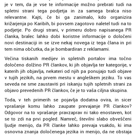
je v tem, da je vse te informacije možno prebrati tudi na
spletni strani tega podjetja in za samega bralca niso
relevantne. Kajti, če bi ga zanimalo, kdo organizira
križarjenja po Karibih, bi povsem zagotovo naletel tudi na to
podjetje. Po drugi strani, v primeru dobro napisanega PR
članka, bralec lahko dobi koristne informacije o določeni
novi destinaciji in se izve nekaj novega iz tega člana in pri
tem nima občutka, da je bombardiran z reklamami.
Večina tiskanih medijev in spletnih portalov ima točno
določeno dolžino PR člankov, ki jih objavlja ter kategorije, v
katerih jih objavlja, nekateri od njih pa ponujajo tudi objave
v tujih jezikih, na prvem mestu v angleškem jeziku. To vas
seveda ne sme zaustaviti pri iskanju tujih spletnih strani za
objavo prevedenih PR člankov, če je to vaša ciljna skupina.
Toda, v teh primerih se pojavlja dodatna ovira, in sicer
vprašanje komu lahko zaupate prevajanje PR člankov?
Odgovor na to vprašanje pravzaprav ni tako enostaven, kot
se to zdi na prvi pogled. Namreč, številni slabo obveščeni
ljudje menijo, da PR članke lahko prevaja vsakdo, ki ima
osnovna znanja določenega jezika in menijo, da ne obstaja