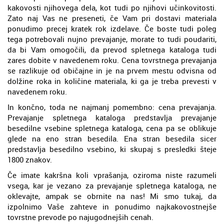
kakovosti njihovega dela, kot tudi po njihovi učinkovitosti.
Zato naj Vas ne preseneti, če Vam pri dostavi materiala
ponudimo precej kratek rok izdelave. Če boste tudi poleg
tega potrebovali nujno prevajanje, morate to tudi poudariti,
da bi Vam omogočili, da prevod spletnega kataloga tudi
zares dobite v navedenem roku. Cena tovrstnega prevajanja
se razlikuje od običajne in je na prvem mestu odvisna od
dolžine roka in količine materiala, ki ga je treba prevesti v
navedenem roku.
In končno, toda ne najmanj pomembno: cena prevajanja.
Prevajanje spletnega kataloga predstavlja prevajanje
besedilne vsebine spletnega kataloga, cena pa se oblikuje
glede na eno stran besedila. Ena stran besedila sicer
predstavlja besedilno vsebino, ki skupaj s presledki šteje
1800 znakov.
Če imate kakršna koli vprašanja, oziroma niste razumeli
vsega, kar je vezano za prevajanje spletnega kataloga, ne
oklevajte, ampak se obrnite na nas! Mi smo tukaj, da
izpolnimo Vaše zahteve in ponudimo najkakovostnejše
tovrstne prevode po najugodnejših cenah.