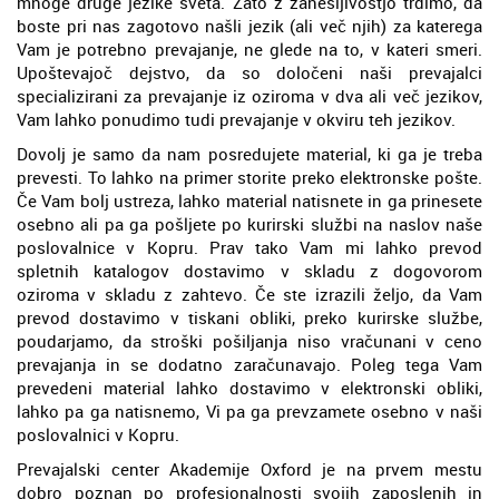
mnoge druge jezike sveta. Zato z zanesljivostjo trdimo, da
boste pri nas zagotovo našli jezik (ali več njih) za katerega
Vam je potrebno prevajanje, ne glede na to, v kateri smeri.
Upoštevajoč dejstvo, da so določeni naši prevajalci
specializirani za prevajanje iz oziroma v dva ali več jezikov,
Vam lahko ponudimo tudi prevajanje v okviru teh jezikov.
Dovolj je samo da nam posredujete material, ki ga je treba
prevesti. To lahko na primer storite preko elektronske pošte.
Če Vam bolj ustreza, lahko material natisnete in ga prinesete
osebno ali pa ga pošljete po kurirski službi na naslov naše
poslovalnice v Kopru. Prav tako Vam mi lahko prevod
spletnih katalogov dostavimo v skladu z dogovorom
oziroma v skladu z zahtevo. Če ste izrazili željo, da Vam
prevod dostavimo v tiskani obliki, preko kurirske službe,
poudarjamo, da stroški pošiljanja niso vračunani v ceno
prevajanja in se dodatno zaračunavajo. Poleg tega Vam
prevedeni material lahko dostavimo v elektronski obliki,
lahko pa ga natisnemo, Vi pa ga prevzamete osebno v naši
poslovalnici v Kopru.
Prevajalski center Akademije Oxford je na prvem mestu
dobro poznan po profesionalnosti svojih zaposlenih in