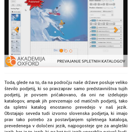
Toda, glede na to, da na področju naše države posluje veliko
število podjetij, ki so pravzaprav samo predstavništva tujih
podjetij, je povsem pričakovano, da oni ne izdelujejo
katalogov, ampak jih prevzemajo od matičnih podjetij, tako
da spletni katalog enostavno prevedejo v naš jezik.
Obstajajo seveda tudi izvorno slovenska podjetja, ki imajo
prav tako potrebo za postavljanjem spletnega kataloga,
prevedenega v določeni jezik, najpogosteje gre za angleški
jezik, ker je to jezik, ki ga kot tuji jezik uporablja največ ljudi,