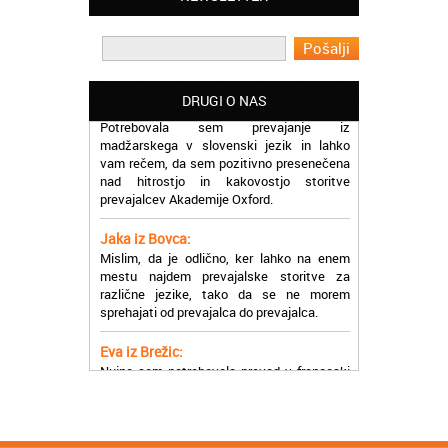
Oxford, ker so resnično profesionalni in
prevajalske storitve opravljajo hitro in
učinkoviti.
Martina iz Bleda:
DRUGI O NAS
Potrebovala sem prevajanje iz
madžarskega v slovenski jezik in lahko
vam rečem, da sem pozitivno presenečena
nad hitrostjo in kakovostjo storitve
prevajalcev Akademije Oxford.
Jaka iz Bovca:
Mislim, da je odlično, ker lahko na enem
mestu najdem prevajalske storitve za
različne jezike, tako da se ne morem
sprehajati od prevajalca do prevajalca.
Eva iz Brežic:
Nujno sem potrebovala prevod v francoski
jezik, na spletu sem našla Oxford, jih
poklicala in v roku nekaj ur sem po
elektronski pošti prejela prevod. Resnično
so izjemni!