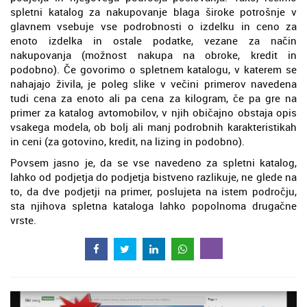
spletni katalog za nakupovanje blaga široke potrošnje v
glavnem vsebuje vse podrobnosti o izdelku in ceno za
enoto izdelka in ostale podatke, vezane za način
nakupovanja (možnost nakupa na obroke, kredit in
podobno). Če govorimo o spletnem katalogu, v katerem se
nahajajo živila, je poleg slike v večini primerov navedena
tudi cena za enoto ali pa cena za kilogram, če pa gre na
primer za katalog avtomobilov, v njih običajno obstaja opis
vsakega modela, ob bolj ali manj podrobnih karakteristikah
in ceni (za gotovino, kredit, na lizing in podobno).
Povsem jasno je, da se vse navedeno za spletni katalog,
lahko od podjetja do podjetja bistveno razlikuje, ne glede na
to, da dve podjetji na primer, poslujeta na istem področju,
sta njihova spletna kataloga lahko popolnoma drugačne
vrste.