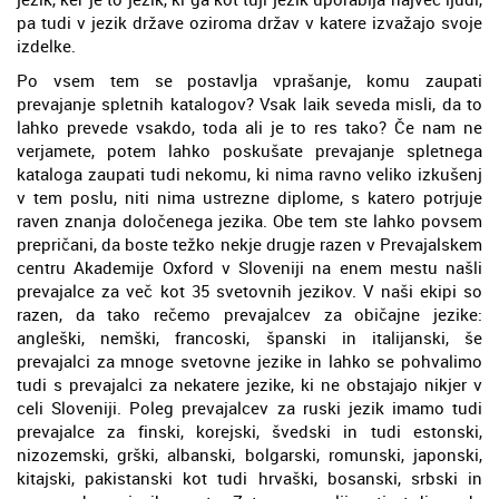
pa tudi v jezik države oziroma držav v katere izvažajo svoje
izdelke.
Po vsem tem se postavlja vprašanje, komu zaupati
prevajanje spletnih katalogov? Vsak laik seveda misli, da to
lahko prevede vsakdo, toda ali je to res tako? Če nam ne
verjamete, potem lahko poskušate prevajanje spletnega
kataloga zaupati tudi nekomu, ki nima ravno veliko izkušenj
v tem poslu, niti nima ustrezne diplome, s katero potrjuje
raven znanja določenega jezika. Obe tem ste lahko povsem
prepričani, da boste težko nekje drugje razen v Prevajalskem
centru Akademije Oxford v Sloveniji na enem mestu našli
prevajalce za več kot 35 svetovnih jezikov. V naši ekipi so
razen, da tako rečemo prevajalcev za običajne jezike:
angleški, nemški, francoski, španski in italijanski, še
prevajalci za mnoge svetovne jezike in lahko se pohvalimo
tudi s prevajalci za nekatere jezike, ki ne obstajajo nikjer v
celi Sloveniji. Poleg prevajalcev za ruski jezik imamo tudi
prevajalce za finski, korejski, švedski in tudi estonski,
nizozemski, grški, albanski, bolgarski, romunski, japonski,
kitajski, pakistanski kot tudi hrvaški, bosanski, srbski in