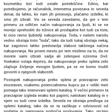
kozmetiku kot tudi ostale potrebščine. Edino, kar
potrebujemo, je računalnik, internetna povezava in seveda
denar, da lahko, ko nam jih prinesejo, plačamo izdelke, ki
smo jih izbrali. Vsi se seveda zavedamo, da gre v tem
primeru za odličen način nakupovanja za ljudi, ki se ne
morejo sprehoditi do tržnice ali prodajalne kot tudi za tiste,
ki niso ravno ljubitelji nakupovanja. Toda, v našem narodu
vedno obstaja tisto "toda", tako da tudi tukaj obstaja nekaj,
kar zagotovo lahko predstavlja slabost takšnega načina
nakupovanja. Na prvem mestu pri tem mislimo na to, da ne
morete sami izbrati sadja ali zelenjave oziroma živil.
Vsekakor ostaja dejstvo, da nakupovanje preko spleta zelo
olajšuje življenje mnogim ljudem, pa se ne bomo trudili
govoriti o njegovih slabostih.
Postopek nakupovanja preko spleta je pravzaprav zelo
enostaven, vsakemu potencialnemu kupcu pa v veliki meri
pomaga tako imenovani spletni katalog. V večini primerov ta
pravzaprav izgleda enako kot papirni, natiskani katalog in v
njem so tudi cene izdelka. Seveda ne obstaja predloga za
spletni katalog, tako da se ta razlikuje v odvisnosti od
podjetja in njegovega področja poslovanja. Tako, recimo