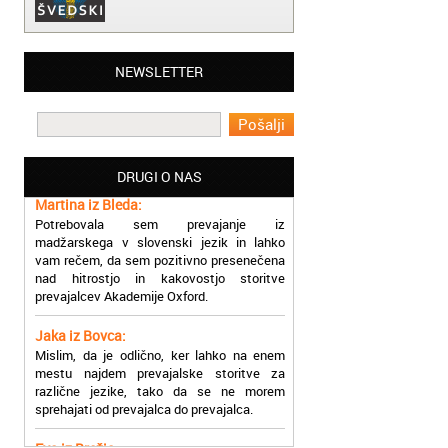
Matjaž iz Ajdovščine:
NEWSLETTER
Lahko pohvalim vse zaposlene v Akademiji
Oxford, ker so resnično profesionalni in
prevajalske storitve opravljajo hitro in
učinkoviti.
DRUGI O NAS
Martina iz Bleda:
Potrebovala sem prevajanje iz
madžarskega v slovenski jezik in lahko
vam rečem, da sem pozitivno presenečena
nad hitrostjo in kakovostjo storitve
prevajalcev Akademije Oxford.
Jaka iz Bovca:
Mislim, da je odlično, ker lahko na enem
mestu najdem prevajalske storitve za
različne jezike, tako da se ne morem
sprehajati od prevajalca do prevajalca.
Eva iz Brežic:
Nujno sem potrebovala prevod v francoski