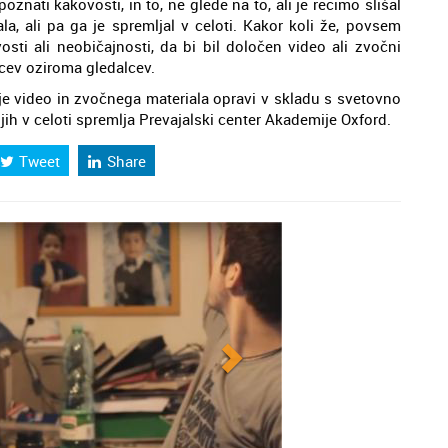
znati kakovosti, in to, ne glede na to, ali je recimo slišal
 ali pa ga je spremljal v celoti. Kakor koli že, povsem
osti ali neobičajnosti, da bi bil določen video ali zvočni
lcev oziroma gledalcev.
e video in zvočnega materiala opravi v skladu s svetovno
 jih v celoti spremlja Prevajalski center Akademije Oxford.
Tweet
Share