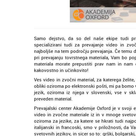
Samo dejstvo, da so del naše ekipe tudi prev
specializirani tudi za prevajanje video in z
najboljše na tem področju prevajanja. Če temu d
pri prevajanju tovrstnega materiala, Vam bo po
materiala morate prepustiti prav nam in nam d
kakovostno in učinkovito!
Ves video in zvočni material, za katerega želit
obliki oziroma po elektronski pošti, mi pa bomo v
jezik, oziroma iz njega v slovenski, vse v s
preveden material.
Prevajalski center Akademije Oxford je v svoji 
video in zvočne materiale iz in v mnoge svetov
oziroma za jezike, za katere se hkrati tudi najp
italijanski in francoski, smo v priložnosti, d
svetovnih jezikov, in sicer so to: grški, bolgarski