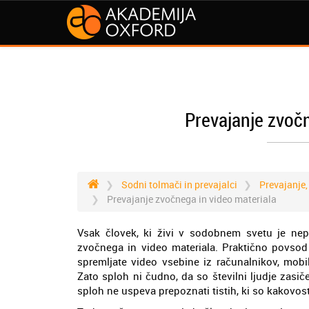
Prevajanje zvočn
Sodni tolmači in prevajalci
Prevajanje,
Prevajanje zvočnega in video materiala
Vsak človek, ki živi v sodobnem svetu je nepr
zvočnega in video materiala. Praktično povsod 
spremljate video vsebine iz računalnikov, mobi
Zato sploh ni čudno, da so številni ljudje zasiče
sploh ne uspeva prepoznati tistih, ki so kakovost