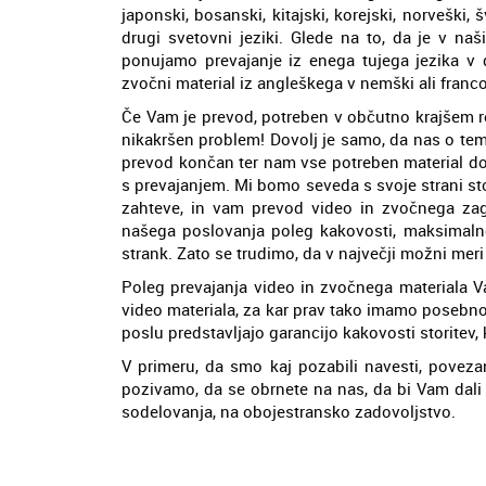
japonski, bosanski, kitajski, korejski, norveški, 
drugi svetovni jeziki. Glede na to, da je v naši
ponujamo prevajanje iz enega tujega jezika v 
zvočni material iz angleškega v nemški ali franco
Če Vam je prevod, potreben v občutno krajšem ro
nikakršen problem! Dovolj je samo, da nas o tem 
prevod končan ter nam vse potreben material do
s prevajanjem. Mi bomo seveda s svoje strani sto
zahteve, in vam prevod video in zvočnega za
našega poslovanja poleg kakovosti, maksimalne
strank. Zato se trudimo, da v največji možni me
Poleg prevajanja video in zvočnega materiala V
video materiala, za kar prav tako imamo posebn
poslu predstavljajo garancijo kakovosti storitev,
V primeru, da smo kaj pozabili navesti, poveza
pozivamo, da se obrnete na nas, da bi Vam dali
sodelovanja, na obojestransko zadovoljstvo.