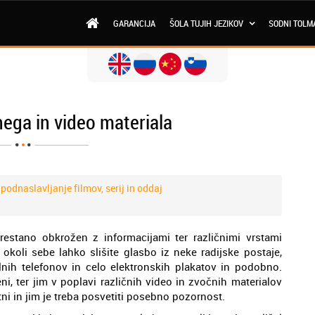
GARANCIJA
ŠOLA TUJIH JEZIKOV
SODNI TOLM
ega in video materiala
 podnaslavljanje filmov, serij in oddaj
estano obkrožen z informacijami ter različnimi vrstami
okoli sebe lahko slišite glasbo iz neke radijske postaje,
lnih telefonov in celo elektronskih plakatov in podobno.
ni, ter jim v poplavi različnih video in zvočnih materialov
ni in jim je treba posvetiti posebno pozornost.