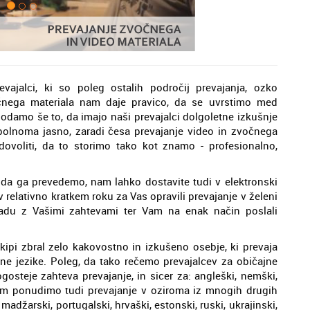
ajalci, ki so poleg ostalih področij prevajanja, ozko
vočnega materiala nam daje pravico, da se uvrstimo med
odamo še to, da imajo naši prevajalci dolgoletne izkušnje
polnoma jasno, zaradi česa prevajanje video in zvočnega
ovoliti, da to storimo tako kot znamo - profesionalno,
e, da ga prevedemo, nam lahko dostavite tudi v elektronski
 relativno kratkem roku za Vas opravili prevajanje v želeni
kladu z Vašimi zahtevami ter Vam na enak način poslali
ekipi zbral zelo kakovostno in izkušeno osebje, ki prevaja
ne jezike. Poleg, da tako rečemo prevajalcev za običajne
ogosteje zahteva prevajanje, in sicer za: angleški, nemški,
a Vam ponudimo tudi prevajanje v oziroma iz mnogih drugih
, madžarski, portugalski, hrvaški, estonski, ruski, ukrajinski,