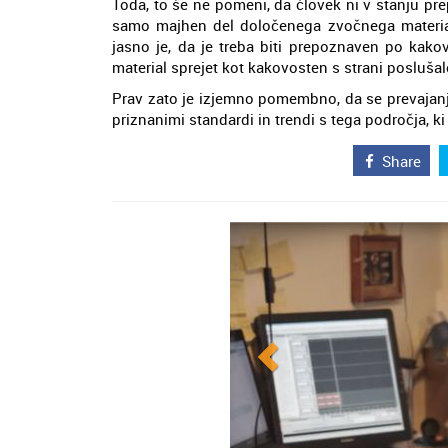
Toda, to še ne pomeni, da človek ni v stanju prepo
samo majhen del določenega zvočnega materiala,
jasno je, da je treba biti prepoznaven po kakov
material sprejet kot kakovosten s strani posluša
Prav zato je izjemno pomembno, da se prevajanj
priznanimi standardi in trendi s tega področja, ki
Share