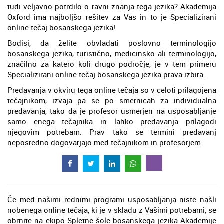
tudi veljavno potrdilo o ravni znanja tega jezika? Akademija
Oxford ima najboljšo rešitev za Vas in to je Specializirani
online tečaj bosanskega jezika!
Bodisi, da želite obvladati poslovno terminologijo
bosanskega jezika, turistično, medicinsko ali terminologijo,
značilno za katero koli drugo področje, je v tem primeru
Specializirani online tečaj bosanskega jezika prava izbira.
Predavanja v okviru tega online tečaja so v celoti prilagojena
tečajnikom, izvaja pa se po smernicah za individualna
predavanja, tako da je profesor usmerjen na usposabljanje
samo enega tečajnika in lahko predavanja prilagodi
njegovim potrebam. Prav tako se termini predavanj
neposredno dogovarjajo med tečajnikom in profesorjem.
Če med našimi rednimi programi usposabljanja niste našli
nobenega online tečaja, ki je v skladu z Vašimi potrebami, se
obrnite na ekipo Spletne šole bosanskega jezika Akademije