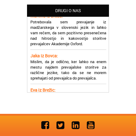
učinkoviti.
DRUGI O NAS
Martina iz Bleda:
Potrebovala sem prevajanje iz
madžarskega v slovenski jezik in lahko
vam rečem, da sem pozitivno presenečena
nad hitrostjo in kakovostjo storitve
prevajalcev Akademije Oxford.
Jaka iz Bovca:
Mislim, da je odlično, ker lahko na enem
mestu najdem prevajalske storitve za
različne jezike, tako da se ne morem
sprehajati od prevajalca do prevajalca.
Eva iz Brežic:
Nujno sem potrebovala prevod v francoski
jezik, na spletu sem našla Oxford, jih
poklicala in v roku nekaj ur sem po
elektronski pošti prejela prevod. Resnično
so izjemni!
Zoran iz Velenja:
Uslužni, hitri in ljubeznivi, za njih imam