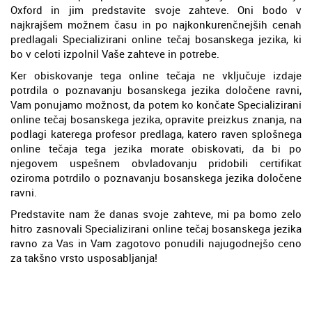
Oxford in jim predstavite svoje zahteve. Oni bodo v
najkrajšem možnem času in po najkonkurenčnejših cenah
predlagali Specializirani online tečaj bosanskega jezika, ki
bo v celoti izpolnil Vaše zahteve in potrebe.
Ker obiskovanje tega online tečaja ne vključuje izdaje
potrdila o poznavanju bosanskega jezika določene ravni,
Vam ponujamo možnost, da potem ko končate Specializirani
online tečaj bosanskega jezika, opravite preizkus znanja, na
podlagi katerega profesor predlaga, katero raven splošnega
online tečaja tega jezika morate obiskovati, da bi po
njegovem uspešnem obvladovanju pridobili certifikat
oziroma potrdilo o poznavanju bosanskega jezika določene
ravni.
Predstavite nam že danas svoje zahteve, mi pa bomo zelo
hitro zasnovali Specializirani online tečaj bosanskega jezika
ravno za Vas in Vam zagotovo ponudili najugodnejšo ceno
za takšno vrsto usposabljanja!