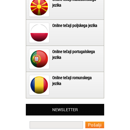
jezika
Online tečaji poljskega jezika
Online tečaji portugalskega
jezika
Online tečaji romunskega
jezika
Matjaž iz Ajdovščine:
NEWSLETTER
Lahko pohvalim vse zaposlene v Akademiji
Oxford, ker so resnično profesionalni in
prevajalske storitve opravljajo hitro in