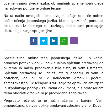
učenjem japonskega jezika, ob majhnih spremembah glede
na redovno ponujene online tečaje.
Na ta način omogočili smo svojim tečajnikom, če noben
način učenja japonskega jezika, ki obstaja v naši ponudbi,
ne ustreza iz katerega koli razloga, lahko sami predlagajo
tisto, kar je zanje sprejemljivo.
Specializirani online tečaj japonskega jezika – v večini
primerov poteka v obliki individualnih spletnih predavanj, da
bi tema in način predavanja bila tista, ki Vam ustrezata.
Spletnih predavanj se udeležujete v obsegu, ki vam je
potreben, da bi se v naučenem gradivu počutili
samozavestno. Če tečajnik izrazi željo za opravljanjem izpita
in izpolnitvijo pogojev za uradni dokument, je s profesorjem
treba obdelati gradivo, ki je predvideno za to raven.
Preprosto rečeno, to je način učenja, s katerim Vam
omogočamo, da vse oblike predavanj združite v eno. Dovolj