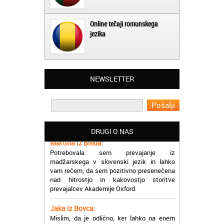
Online tečaji romunskega
jezika
NEWSLETTER
Matjaž iz Ajdovščine:
Lahko pohvalim vse zaposlene v Akademiji
Oxford, ker so resnično profesionalni in
prevajalske storitve opravljajo hitro in
učinkoviti.
DRUGI O NAS
Martina iz Bleda:
Potrebovala sem prevajanje iz
madžarskega v slovenski jezik in lahko
vam rečem, da sem pozitivno presenečena
nad hitrostjo in kakovostjo storitve
prevajalcev Akademije Oxford.
Jaka iz Bovca:
Mislim, da je odlično, ker lahko na enem
mestu najdem prevajalske storitve za