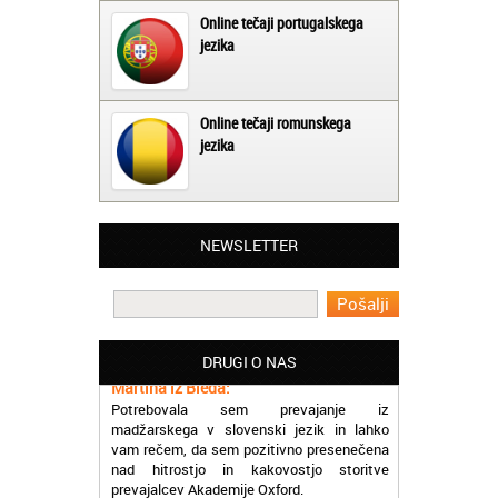
Online tečaji portugalskega
jezika
Online tečaji romunskega
jezika
NEWSLETTER
Matjaž iz Ajdovščine:
Lahko pohvalim vse zaposlene v Akademiji
Oxford, ker so resnično profesionalni in
prevajalske storitve opravljajo hitro in
učinkoviti.
DRUGI O NAS
Martina iz Bleda:
Potrebovala sem prevajanje iz
madžarskega v slovenski jezik in lahko
vam rečem, da sem pozitivno presenečena
nad hitrostjo in kakovostjo storitve
prevajalcev Akademije Oxford.