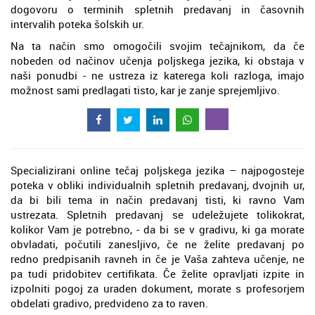
dogovoru o terminih spletnih predavanj in časovnih
intervalih poteka šolskih ur.
Na ta način smo omogočili svojim tečajnikom, da če
nobeden od načinov učenja poljskega jezika, ki obstaja v
naši ponudbi - ne ustreza iz katerega koli razloga, imajo
možnost sami predlagati tisto, kar je zanje sprejemljivo.
Specializirani online tečaj poljskega jezika – najpogosteje
poteka v obliki individualnih spletnih predavanj, dvojnih ur,
da bi bili tema in način predavanj tisti, ki ravno Vam
ustrezata. Spletnih predavanj se udeležujete tolikokrat,
kolikor Vam je potrebno, - da bi se v gradivu, ki ga morate
obvladati, počutili zanesljivo, če ne želite predavanj po
redno predpisanih ravneh in če je Vaša zahteva učenje, ne
pa tudi pridobitev certifikata. Če želite opravljati izpite in
izpolniti pogoj za uraden dokument, morate s profesorjem
obdelati gradivo, predvideno za to raven.