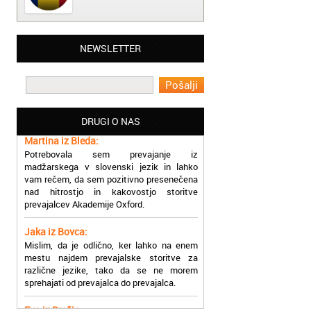
Matjaž iz Ajdovščine:
NEWSLETTER
Lahko pohvalim vse zaposlene v Akademiji
Oxford, ker so resnično profesionalni in
prevajalske storitve opravljajo hitro in
učinkoviti.
DRUGI O NAS
Martina iz Bleda:
Potrebovala sem prevajanje iz
madžarskega v slovenski jezik in lahko
vam rečem, da sem pozitivno presenečena
nad hitrostjo in kakovostjo storitve
prevajalcev Akademije Oxford.
Jaka iz Bovca:
Mislim, da je odlično, ker lahko na enem
mestu najdem prevajalske storitve za
različne jezike, tako da se ne morem
sprehajati od prevajalca do prevajalca.
Eva iz Brežic:
Nujno sem potrebovala prevod v francoski