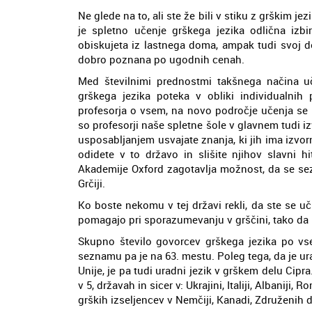
Ne glede na to, ali ste že bili v stiku z grškim je
je spletno učenje grškega jezika odlična izbi
obiskujeta iz lastnega doma, ampak tudi svoj d
dobro poznana po ugodnih cenah.
Med številnimi prednostmi takšnega načina u
grškega jezika poteka v obliki individualnih
profesorja o vsem, na novo področje učenja se 
so profesorji naše spletne šole v glavnem tudi i
usposabljanjem usvajate znanja, ki jih ima izvor
odidete v to državo in slišite njihov slavni h
Akademije Oxford zagotavlja možnost, da se sezn
Grčiji.
Ko boste nekomu v tej državi rekli, da ste se uči
pomagajo pri sporazumevanju v grščini, tako da 
Skupno število govorcev grškega jezika po vse
seznamu pa je na 63. mestu. Poleg tega, da je urad
Unije, je pa tudi uradni jezik v grškem delu Cipra
v 5, državah in sicer v: Ukrajini, Italiji, Albaniji
grških izseljencev v Nemčiji, Kanadi, Združenih d