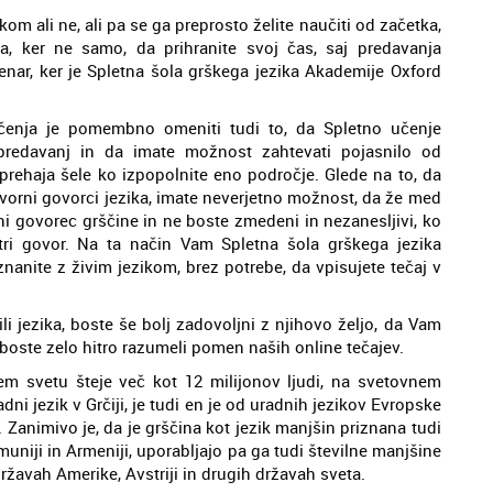
zikom ali ne, ali pa se ga preprosto želite naučiti od začetka,
ra, ker ne samo, da prihranite svoj čas, saj predavanja
enar, ker je Spletna šola grškega jezika Akademije Oxford
čenja je pomembno omeniti tudi to, da Spletno učenje
 predavanj in da imate možnost zahtevati pojasnilo od
prehaja šele ko izpopolnite eno področje. Glede na to, da
zvorni govorci jezika, imate neverjetno možnost, da že med
ni govorec grščine in ne boste zmedeni in nezanesljivi, ko
itri govor. Na ta način Vam Spletna šola grškega jezika
anite z živim jezikom, brez potrebe, da vpisujete tečaj v
li jezika, boste še bolj zadovoljni z njihovo željo, da Vam
boste zelo hitro razumeli pomen naših online tečajev.
m svetu šteje več kot 12 milijonov ljudi, na svetovnem
ni jezik v Grčiji, je tudi en je od uradnih jezikov Evropske
. Zanimivo je, da je grščina kot jezik manjšin priznana tudi
, Romuniji in Armeniji, uporabljajo pa ga tudi številne manjšine
ržavah Amerike, Avstriji in drugih državah sveta.