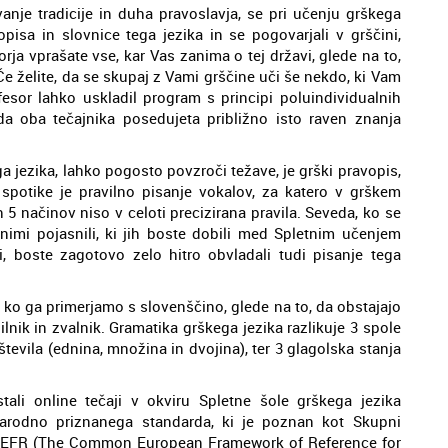
anje tradicije in duha pravoslavja, se pri učenju grškega
pisa in slovnice tega jezika in se pogovarjali v grščini,
rja vprašate vse, kar Vas zanima o tej državi, glede na to,
Če želite, da se skupaj z Vami grščine uči še nekdo, ki Vam
rofesor lahko uskladil program s principi poluindividualnih
a oba tečajnika posedujeta približno isto raven znanja
kega jezika, lahko pogosto povzroči težave, je grški pravopis,
 spotike je pravilno pisanje vokalov, za katero v grškem
 5 načinov niso v celoti precizirana pravila. Seveda, ko se
znimi pojasnili, ki jih boste dobili med Spletnim učenjem
, boste zagotovo zelo hitro obvladali tudi pisanje tega
, ko ga primerjamo s slovenščino, glede na to, da obstajajo
žilnik in zvalnik. Gramatika grškega jezika razlikuje 3 spole
števila (ednina, množina in dvojina), ter 3 glagolska stanja
tali online tečaji v okviru Spletne šole grškega jezika
narodno priznanega standarda, ki je poznan kot Skupni
a CEFR (The Common European Framework of Reference for