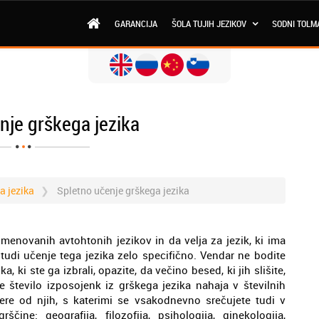
GARANCIJA
ŠOLA TUJIH JEZIKOV
SODNI TOLM
nje grškega jezika
a jezika
Spletno učenje grškega jezika
imenovanih avtohtonih jezikov in da velja za jezik, ki ima
tudi učenje tega jezika zelo specifično. Vendar ne bodite
 ki ste ga izbrali, opazite, da večino besed, ki jih slišite,
e število izposojenk iz grškega jezika nahaja v številnih
re od njih, s katerimi se vsakodnevno srečujete tudi v
ine: geografija, filozofija, psihologija, ginekologija,