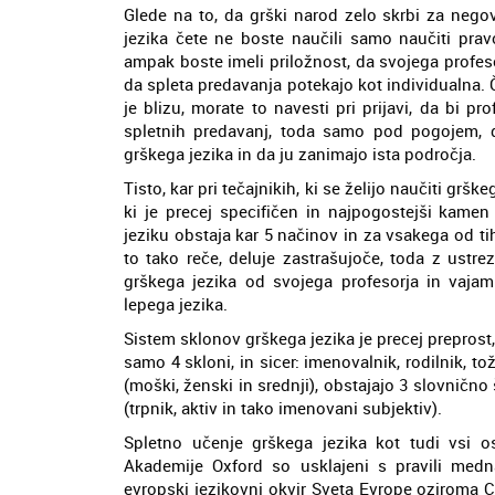
Glede na to, da grški narod zelo skrbi za negov
jezika čete ne boste naučili samo naučiti pravo
ampak boste imeli priložnost, da svojega profeso
da spleta predavanja potekajo kot individualna. 
je blizu, morate to navesti pri prijavi, da bi p
spletnih predavanj, toda samo pod pogojem, d
grškega jezika in da ju zanimajo ista področja.
Tisto, kar pri tečajnikih, ki se želijo naučiti grš
ki je precej specifičen in najpogostejši kamen
jeziku obstaja kar 5 načinov in za vsakega od tih
to tako reče, deluje zastrašujoče, toda z ustre
grškega jezika od svojega profesorja in vajami
lepega jezika.
Sistem sklonov grškega jezika je precej preprost
samo 4 skloni, in sicer: imenovalnik, rodilnik, to
(moški, ženski in srednji), obstajajo 3 slovnično 
(trpnik, aktiv in tako imenovani subjektiv).
Spletno učenje grškega jezika kot tudi vsi os
Akademije Oxford so usklajeni s pravili med
evropski jezikovni okvir Sveta Evrope ozirom