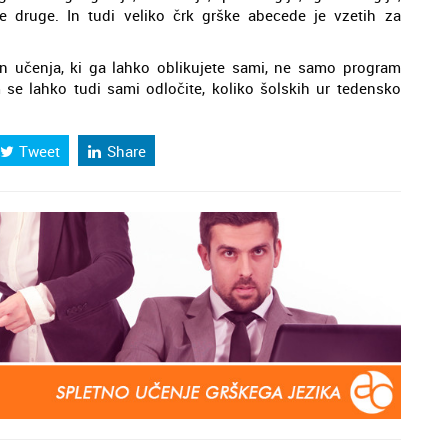
ne druge. In tudi veliko črk grške abecede je vzetih za
n učenja, ki ga lahko oblikujete sami, ne samo program
se lahko tudi sami odločite, koliko šolskih ur tedensko
Tweet
Share