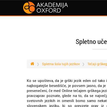
Spletno uče
Spletna šola tujih jezikov
Tečaji grškeg
Ko se upošteva, da je grški jezik eden od tako 
najbogatejše besedišče, je povsem jasno, da je 
presenečeni, če med Online tečajem grškega jezika,
pravzaprav poznate, glede na to, da se največj
svetovnih jezikih in omenili bomo samo nekate
slovenskem jeziku, ki so prevzete prav iz gršč