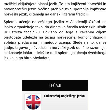
različici vključujeta pisani jezik. To sta književni norveški in
novonorveški jezik. Večina prebivalstva uporablja književno
norveški jezik, ki temelji na danski literarni tradiciji.
Spletno učenje norveškega jezika v Akademiji Oxford se
lahko organizirajo tako, da dinamika števila tedenskih učnih
ur ustreza tečajniku. Odvisno od tega s kakšnim ciljem
pristopate udeležbi na tečaju norveščine, bomo prilagodili
spletna predavanja in metodo učenja. Glede na to, da se
ljudje, ki govorijo švedski in norveški jezik odlično razumejo,
se kasneje lahko udeležite tudi spletnega učenja švedskega
jezika in ga hitro obvladate.
TEČAJI
Online tečaji angleškega jezika