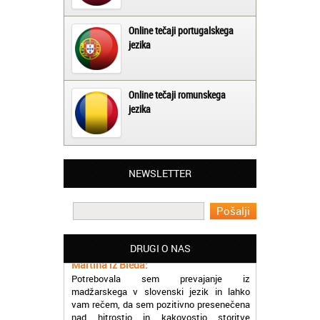
Online tečaji portugalskega
jezika
Online tečaji romunskega
jezika
NEWSLETTER
Matjaž iz Ajdovščine:
Lahko pohvalim vse zaposlene v Akademiji
Oxford, ker so resnično profesionalni in
prevajalske storitve opravljajo hitro in
učinkoviti.
DRUGI O NAS
Martina iz Bleda:
Potrebovala sem prevajanje iz
madžarskega v slovenski jezik in lahko
vam rečem, da sem pozitivno presenečena
nad hitrostjo in kakovostjo storitve