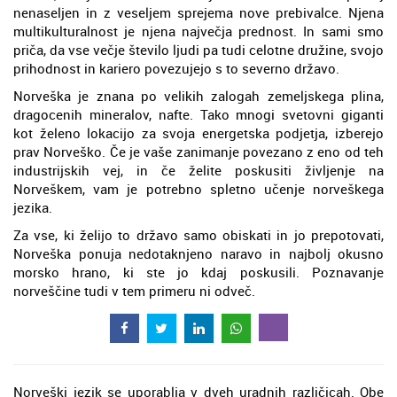
nenaseljen in z veseljem sprejema nove prebivalce. Njena
multikulturalnost je njena največja prednost. In sami smo
priča, da vse večje število ljudi pa tudi celotne družine, svojo
prihodnost in kariero povezujejo s to severno državo.
Norveška je znana po velikih zalogah zemeljskega plina,
dragocenih mineralov, nafte. Tako mnogi svetovni giganti
kot želeno lokacijo za svoja energetska podjetja, izberejo
prav Norveško. Če je vaše zanimanje povezano z eno od teh
industrijskih vej, in če želite poskusiti življenje na
Norveškem, vam je potrebno spletno učenje norveškega
jezika.
Za vse, ki želijo to državo samo obiskati in jo prepotovati,
Norveška ponuja nedotaknjeno naravo in najbolj okusno
morsko hrano, ki ste jo kdaj poskusili. Poznavanje
norveščine tudi v tem primeru ni odveč.
Norveški jezik se uporablja v dveh uradnih različicah. Obe