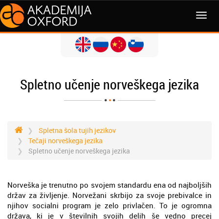
MENI
Spletno učenje norveškega jezika
Spletna šola tujih jezikov
Tečaji norveškega jezika
Spletno učenje norveškega jezika
Norveška je trenutno po svojem standardu ena od najboljših
držav za življenje. Norvežani skrbijo za svoje prebivalce in
njihov socialni program je zelo privlačen. To je ogromna
država, ki je v številnih svojih delih še vedno precej