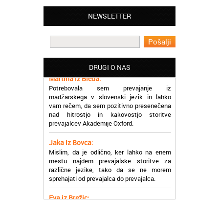
NEWSLETTER
Matjaž iz Ajdovščine:
Lahko pohvalim vse zaposlene v Akademiji
Oxford, ker so resnično profesionalni in
prevajalske storitve opravljajo hitro in
učinkoviti.
DRUGI O NAS
Martina iz Bleda:
Potrebovala sem prevajanje iz
madžarskega v slovenski jezik in lahko
vam rečem, da sem pozitivno presenečena
nad hitrostjo in kakovostjo storitve
prevajalcev Akademije Oxford.
Jaka iz Bovca:
Mislim, da je odlično, ker lahko na enem
mestu najdem prevajalske storitve za
različne jezike, tako da se ne morem
sprehajati od prevajalca do prevajalca.
Eva iz Brežic:
Nujno sem potrebovala prevod v francoski
jezik, na spletu sem našla Oxford, jih