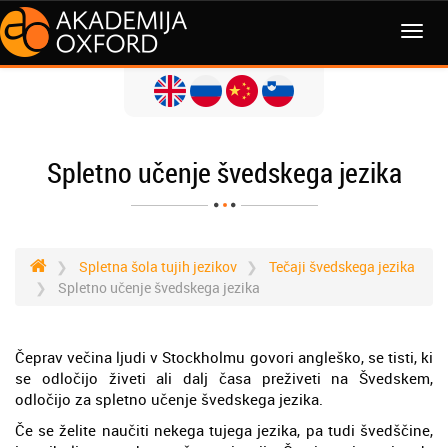
MENI
Spletno učenje švedskega jezika
Spletna šola tujih jezikov
Tečaji švedskega jezika
Spletno učenje švedskega jezika
Čeprav večina ljudi v Stockholmu govori angleško, se tisti, ki
se odločijo živeti ali dalj časa preživeti na Švedskem,
odločijo za spletno učenje švedskega jezika.
Če se želite naučiti nekega tujega jezika, pa tudi švedščine,