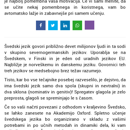
je najbolj pomembna vaša motivacija. Če vi sami menite, da
se učite nekaj pomembnega in koristnega, vam bo
avtomatsko lažje in zabavnejše pri samem učenju.
Švedski jezik govori približno devet milijonov ljudi in ta sodi
v skupino severnogermanskih jezikov. Uporablja se na
Švedskem, v Finski in je eden od uradnih jezikov EU.
Najbližje je norveškemu in danskemu jeziku. Govornici teh
treh jezikov se medsebojno brez težav razumejo.
Tisto, kar bo vse tečajnike posebej razveselilo, je dejstvo, da
ima švedski jezik samo dva spola (skupni in nevtralni) in
dva sklona (nominativ in genitiv)! Spregatev glagola je zelo
preprosta, glagoli se spreminjajo le s časom.
Če so vaši načrti povezani z odhodom v kraljevino Švedsko,
se lahko zanesete na Akademijo Oxford. Spletno učenje
švedskega jezika bo organizirano v skladu z vašimi
potrebami in po učnih metodah in dinamiki dela, ki vam