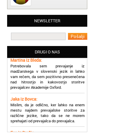
Matjaž iz Ajdovščine:
NEWSLETTER
Lahko pohvalim vse zaposlene v Akademiji
Oxford, ker so resnično profesionalni in
prevajalske storitve opravljajo hitro in
učinkoviti.
DRUGI O NAS
Martina iz Bleda:
Potrebovala sem prevajanje iz
madžarskega v slovenski jezik in lahko
vam rečem, da sem pozitivno presenečena
nad hitrostjo in kakovostjo storitve
prevajalcev Akademije Oxford.
Jaka iz Bovca:
Mislim, da je odlično, ker lahko na enem
mestu najdem prevajalske storitve za
različne jezike, tako da se ne morem
sprehajati od prevajalca do prevajalca.
Eva iz Brežic:
Nujno sem potrebovala prevod v francoski