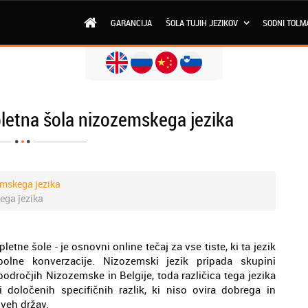
GARANCIJA
ŠOLA TUJIH JEZIKOV
SODNI TOLM
spletna šola nizozemskega jezika
emskega jezika
kega jezika
tne šole - je osnovni online tečaj za vse tiste, ki ta jezik
olne konverzacije. Nizozemski jezik pripada skupini
odročjih Nizozemske in Belgije, toda različica tega jezika
 določenih specifičnih razlik, ki niso ovira dobrega in
veh držav.