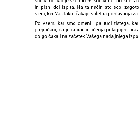
šolski uri, kar je skupno 64 šolskih ur do konca 
in pisni del izpita. Na ta način ste sebi zagoto
sledi, ker Vas takoj čakajo spletna predavanja za
Po vsem, kar smo omenili pa tudi tistega, kar
prepričani, da je ta način učenja prilagojen pra
dolgo čakali na začetek Vašega nadaljnjega izpop