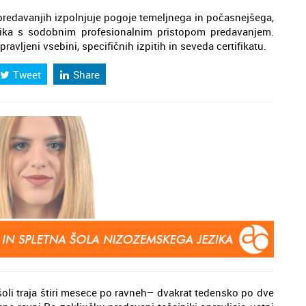
redavanjih izpolnjuje pogoje temeljnega in počasnejšega,
zika s sodobnim profesionalnim pristopom predavanjem.
ipravljeni vsebini, specifičnih izpitih in seveda certifikatu.
Tweet
Share
šoli traja štiri mesece po ravneh– dvakrat tedensko po dve