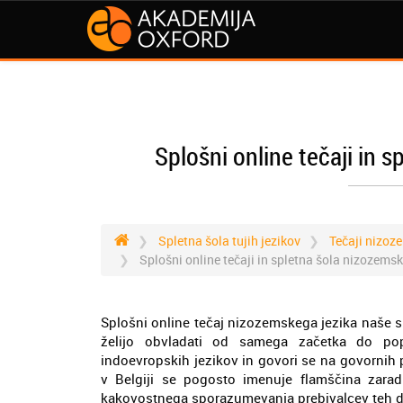
Splošni online tečaji in 
Spletna šola tujih jezikov
Tečaji nizoz
Splošni online tečaji in spletna šola nizozems
Splošni online tečaj nizozemskega jezika naše sple
želijo obvladati od samega začetka do pop
indoevropskih jezikov in govori se na govornih p
v Belgiji se pogosto imenuje flamščina zaradi
kakovostnega sporazumevanja prebivalcev teh d