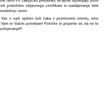
ene ravni Po zaključku predavanj tečajniki opravljajo ustni
vili pridobitev veljavnega certifikata in nadaljevanje šele
 naslednjo raven.
 Vas v naši spletni šoli čaka v pozitivnem smislu, smo
v Vam in Vašim potrebam! Pohitite in prijavite se, da ne bi
olnjevanja!!!