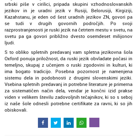
srbski piše v cirilici, pripada skupini vzhodnoslovanskih
jezikov in je uradni jezik v Rusiji, Belorusiji, Kirgiziji,
Kazahstanu, je eden od šest uradnih jezikov ZN, govori pa
se tudi v drugih govornih področjih. Po svoji
razprostranjenosti je ruski jezik na četrtem mestu v svetu, na
svetu pa ga govori približno dvesto osemdeset milijonov
ljudi.
S to obliko spletnih predavanj vam spletna jezikovna šola
Oxford ponuja priložnost, da ruski jezik obvladate počasi in
temeljno, skupaj z učenjem o ruski zgodovini in kulturi, ki
ima bogato tradicijo. Posebna pozornost je namenjena
sistemu dela in podobnosti z drugimi slovenskimi jeziki.
Vsebina spletnih predavanj in potrebne literature je primerna
za sistematičen način dela, vendar je končni izid prakse
viden v velikem številu zadovoljnih tečajnikov, ki so s seboj
iz naše šole odnesli potrebne certifikate za ravni, ki so jih
obiskovali.