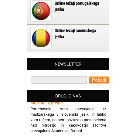
Online tečaji portugalskega
jezika
Online tečaji romunskega
jezika
NEWSLETTER
Matjaž iz Ajdovščine:
Lahko pohvalim vse zaposlene v Akademiji
Oxford, ker so resnično profesionalni in
prevajalske storitve opravljajo hitro in
učinkoviti.
DRUGI O NAS
Martina iz Bleda:
Potrebovala sem prevajanje iz
madžarskega v slovenski jezik in lahko
vam rečem, da sem pozitivno presenečena
nad hitrostjo in kakovostjo storitve
prevajalcev Akademije Oxford.