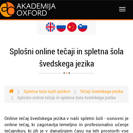
MENI
Splošni online tečaji in spletna šola
švedskega jezika
Spletna šola tujih jezikov
Tečaji švedskega jezika
Splošni online tečaji in spletna šola švedskega jezika
Online tečaj švedskega jezika v naši spletni šoli - osnovni je
online tečaj, ki zagotavlja temeljno in profesionalno učenje
tečajnikov, ki jih je v današnjem času na teh prostorih vse