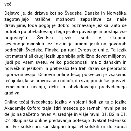
več.
Dejstvo je, da države kot so Švedska, Danska in Norveška,
zagotavljajo različne možnosti zaposlitve za naše
državljane, toda pogoj je dobro poznavanje jezika. Zato se
potreba po obvladovanju tega jezika povečuje in postaja vse
pogostejša. Švedski jezik sodi v skupino
severnogermanskih jezikov in je uradni jezik na govornih
področjih Švedske, Finske, pa tudi Evropske unije. Ta jezik
kot materni ali drugi jezik uporablja približno devet milijonov
ljudi po vsem svetu, veliko podobnosti ima z danskim in
norveškim jezikom in prebivalci teh treh držav se preprosto
sporazumevajo. Osnovni online tečaj posvečen je vsakemu
tečajniku, ki se pravočasno odloči, da svoj prosti čas posveti
temeljnemu učenju, delu in obvladovanju predvidenega
gradiva.
Online tečaj švedskega jezika v spletni šoli za tuje jezike
Akademije Oxford traja štiri mesece po ravneh, ravni pa se
delijo na začetno raven A, srednje in višje ravni, B1, B2 in C1,
C2. Skupinska online predavanja potekajo dvakrat tedensko
po dve šolski uri, kar skupno traja 64 šolskih ur do konca