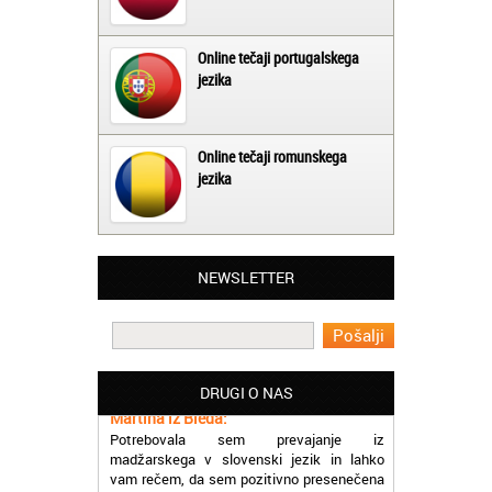
Online tečaji portugalskega
jezika
Online tečaji romunskega
jezika
NEWSLETTER
Matjaž iz Ajdovščine:
Lahko pohvalim vse zaposlene v Akademiji
Oxford, ker so resnično profesionalni in
prevajalske storitve opravljajo hitro in
učinkoviti.
DRUGI O NAS
Martina iz Bleda:
Potrebovala sem prevajanje iz
madžarskega v slovenski jezik in lahko
vam rečem, da sem pozitivno presenečena
nad hitrostjo in kakovostjo storitve