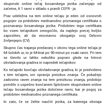
skupinski online tečaj bosanskega jezika začenjajo od
začetne, A 1 ravni v skladu s pravili CEFR - ja.
Prav udeležna na tem online tečaju je eden od osnovnih
pogojev za pridobitev mednarodno priznanega certifikata o
poznavanju bosanskega jezika. Pridobitev tega certifikata
bo vsem tečajnikom omogočilo, da najdejo precej boljšo
zaposlitev, ali da enostavno obogatijo svoj Delovni
življenjepis (CV).
Skupno čas trajanja predavanj v okviru tega online tečaja je
64 šolskih ur, to je 64-krat po 90 minut po vsaki ravni. Pri tem
se število ur lahko nekoliko popravi glede na hitrost
obvladovanja gradiva in napredek tečajnikov.
Ko tečajniki končajo obvladovanje gradiva, ki je predvideno
s tem tečajem, oni opravijo preizkus znanja. Če pokažejo
zadostno raven znanja na tem preizkusu znanja, pridobijo
potrdilo o uspešno končanem Splošnem skupinskem online
tečaju bosanskega jezika določene ravni, kar je pogoj za
pridobitev mednarodno priznanega certifikata.
In zato, če se želite naučiti jezika, za katerega obstaja