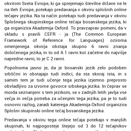
okvirom Sveta Evrope, ki ga sprejemajo številne države ne le
na tleh Evrope, potekajo predavanja v okviru splošnih online
tečajev jezika. Na ta način potekajo tudi predavanja v okviru
Splošnega skupinskega online tečaja bosanskega jezika, ki
ga organizira Akademija Oxford. To pravzaprav pomeni, da v
skladu s pravili CEFR - ja (The Common European
Framework of Reference for Languages) oziroma
omenjenega okvirja obstaja skupno 6 ravni znanja
določenega jezika, in to od A 1 ravni kot začetne do najvišje
napredne ravni, to je C 2 ravni.
Popolnoma jasno je, da je bosanski jezik zelo podoben
srbščini in obstajajo tudi indici, da sta skoraj ista, in s
samim tem je tudi učenje tega jezika izjemno preprosto
obvladljivo za izvorne govorce srbskega jezika. In čeprav se
morda seznanjeni s tem jezikom, se v zadnjih letih javlja vse
večja in večja potreba za učenjem tega jezika, pa je to tudi
osnovni razlog, zaradi katerega Akademija Oxford organizira
Splošni skupinski online tečaj bosanskega jezika.
Predavanja v okviru tega online tečaja potekajo v manjših
skupinah, ki najpogosteje štejejo od 3 do 12 tečajnikov