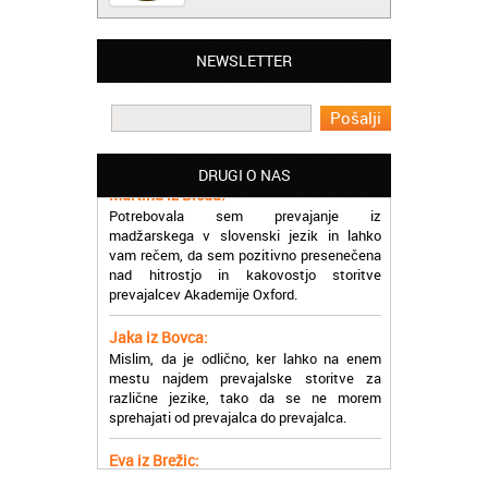
Matjaž iz Ajdovščine:
NEWSLETTER
Lahko pohvalim vse zaposlene v Akademiji
Oxford, ker so resnično profesionalni in
prevajalske storitve opravljajo hitro in
učinkoviti.
DRUGI O NAS
Martina iz Bleda:
Potrebovala sem prevajanje iz
madžarskega v slovenski jezik in lahko
vam rečem, da sem pozitivno presenečena
nad hitrostjo in kakovostjo storitve
prevajalcev Akademije Oxford.
Jaka iz Bovca:
Mislim, da je odlično, ker lahko na enem
mestu najdem prevajalske storitve za
različne jezike, tako da se ne morem
sprehajati od prevajalca do prevajalca.
Eva iz Brežic:
Nujno sem potrebovala prevod v francoski