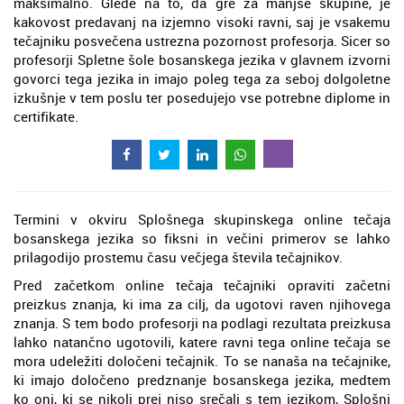
maksimalno. Glede na to, da gre za manjše skupine, je
kakovost predavanj na izjemno visoki ravni, saj je vsakemu
tečajniku posvečena ustrezna pozornost profesorja. Sicer so
profesorji Spletne šole bosanskega jezika v glavnem izvorni
govorci tega jezika in imajo poleg tega za seboj dolgoletne
izkušnje v tem poslu ter posedujejo vse potrebne diplome in
certifikate.
Termini v okviru Splošnega skupinskega online tečaja
bosanskega jezika so fiksni in večini primerov se lahko
prilagodijo prostemu času večjega števila tečajnikov.
Pred začetkom online tečaja tečajniki opraviti začetni
preizkus znanja, ki ima za cilj, da ugotovi raven njihovega
znanja. S tem bodo profesorji na podlagi rezultata preizkusa
lahko natančno ugotovili, katere ravni tega online tečaja se
mora udeležiti določeni tečajnik. To se nanaša na tečajnike,
ki imajo določeno predznanje bosanskega jezika, medtem
ko oni, ki se nikoli prej niso srečali s tem jezikom, Splošni