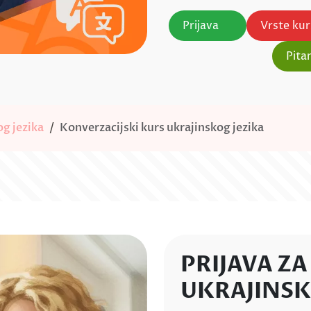
Prijava
Vrste ku
Pita
og jezika
Konverzacijski kurs ukrajinskog jezika
PRIJAVA ZA
UKRAJINSK