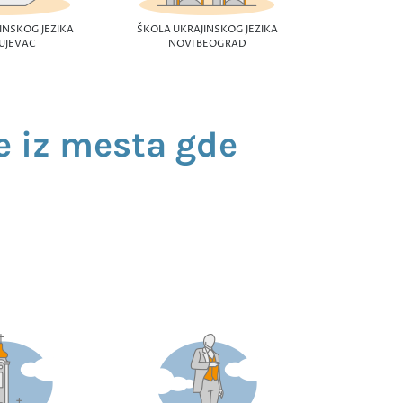
SME
INSKOG JEZIKA
ŠKOLA UKRAJINSKOG JEZIKA
UJEVAC
NOVI BEOGRAD
e iz mesta gde