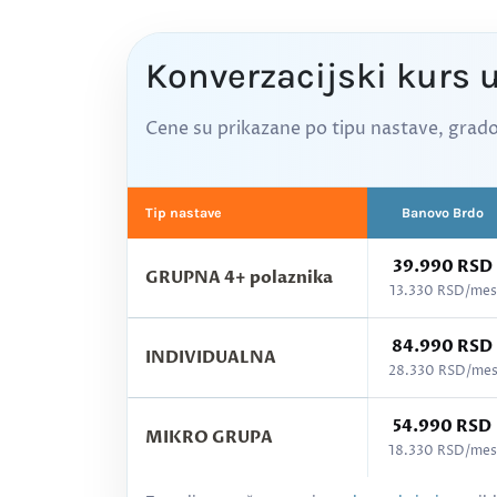
Konverzacijski kurs u
Cene su prikazane po tipu nastave, grado
Tip nastave
Banovo Brdo
39.990 RSD
GRUPNA 4+ polaznika
13.330 RSD/mes
84.990 RSD
INDIVIDUALNA
28.330 RSD/me
54.990 RSD
MIKRO GRUPA
18.330 RSD/mes
Cenovnik kurseva po gradovima - Ukrajinski jezi