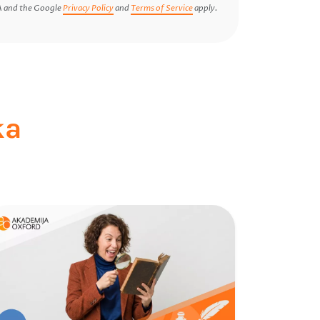
A and the Google
Privacy Policy
and
Terms of Service
apply.
ka
Škola
za po
Kurs ukra
organizuj