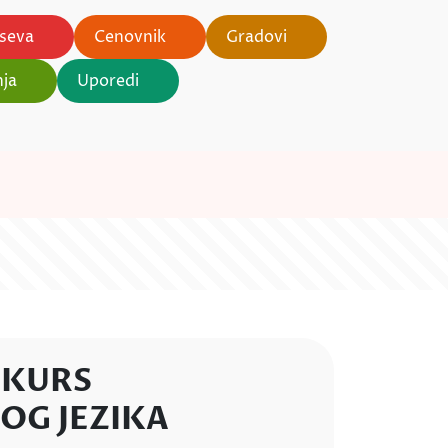
rseva
Cenovnik
Gradovi
nja
Uporedi
 KURS
OG JEZIKA