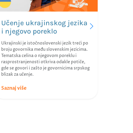
nikakvo p
ukrajinsku
vokabular
Učenje ukrajinskog jezika
pristup n
i njegovo poreklo
Ukrajinski je istočnoslovenski jezik treći po
broju govornika među slovenskim jezicima.
Tematska celina o njegovom poreklu i
rasprostranjenosti otkriva odakle potiče,
gde se govori i zašto je govornicima srpskog
blizak za učenje.
Saznaj više
Saznaj v