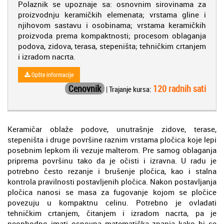
Polaznik se upoznaje sa: osnovnim sirovinama za
proizvodnju keramičkih elemenata; vrstama gline i
njihovom sastavu i osobinama; vrstama keramičkih
proizvoda prema kompaktnosti; procesom oblaganja
podova, zidova, terasa, stepeništa; tehničkim crtanjem
i izradom nacrta.
Opšte informacije
Cenovnik
120 radnih sati
| Trajanje kursa:
Keramičar oblaže podove, unutrašnje zidove, terase,
stepeništa i druge površine raznim vrstama pločica koje lepi
posebnim lepkom ili vezuje malterom. Pre samog oblaganja
priprema površinu tako da je očisti i izravna. U radu je
potrebno često rezanje i brušenje pločica, kao i stalna
kontrola pravilnosti postavljenih pločica. Nakon postavljanja
pločica nanosi se masa za fugovanje kojom se pločice
povezuju u kompaktnu celinu. Potrebno je ovladati
tehničkim crtanjem, čitanjem i izradom nacrta, pa je
neophodno imati osnovna matematička znanja kako bi se