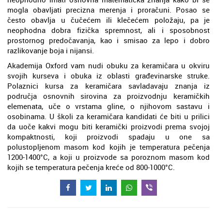
mogla obavljati precizna merenja i proračuni. Posao se
često obavlja u čučećem ili klečećem položaju, pa je
neophodna dobra fizička spremnost, ali i sposobnost
prostornog predočavanja, kao i smisao za lepo i dobro
razlikovanje boja i nijansi.
Akademija Oxford vam nudi obuku za keramičara u okviru
svojih kurseva i obuka iz oblasti građevinarske struke.
Polaznici kursa za keramičara savladavaju znanja iz
područja osnovnih sirovina za proizvodnju keramičkih
elemenata, uče o vrstama gline, o njihovom sastavu i
osobinama. U školi za keramičara kandidati će biti u prilici
da uoče kakvi mogu biti keramički proizvodi prema svojoj
kompaktnosti, koji proizvodi spadaju u one sa
polustopljenom masom kod kojih je temperatura pečenja
1200-1400°C, a koji u proizvode sa poroznom masom kod
kojih se temperatura pečenja kreće od 800-1000°C.