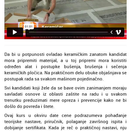
Da bi u potpunosti ovladao keramičkim zanatom kandidat
mora pripremiti materijal, a u toj pripremi mora koristiti
određen alat i postupke bušenja, brušenja i sečenja
keramičkih pločica. Na praktičnom delu obuke objašnjava se
postupak rada sa svakom mašinom pojedinačno.
Svi kandidati koji žele da se bave ovim zanimanjem moraju
savladati osnove iz oblasti zaštite na radu i u svakom
trenutku preduzimati mere opreza i prevencije kako ne bi
došlo do povreda i štete.
Ovaj kurs u okviru date cene podrazumeva pohađanje
teorijske nastave, priručnik, polaganje završnog ispita i
dobijanje sertifikata. Kada je reč o praktičnoj nastavi, nju