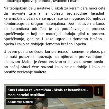
i uočavaju njihove prednosti, kvalitete i mane.
Na teorijskom delu nastave u školi za keramičara moći ćete
da usvojite znanja iz oblasti proizvodnje fasadnih
keramičkih ploča i da se upoznate sa mogućnošću njihove
kombinacije sa drugim materijalima. Deo nastave na kursu
za keramičara određen je za podučavanje o procesu
opošćivanja – koji se materijali dodaju glini u procesu
opošćivanja, gde se i kako ugrađuju šamotno brašno i
opeka i kako se dobijaju šamotno brašno i opeka.
U ovom poslu se često koriste teraco i cementne ploče, pa
se naši polaznici upoznaju sa njihovom proizvodnjom i
sastavom. Malter je često vezivno sredstvo u ovom poslu i
na našoj obuci ćete saznati kako se on dobija i kako se
postiže vezivanje maltera.