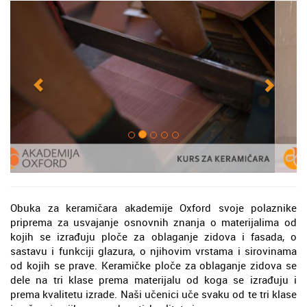
Obuka za keramičara akademije Oxford svoje polaznike
priprema za usvajanje osnovnih znanja o materijalima od
kojih se izrađuju ploče za oblaganje zidova i fasada, o
sastavu i funkciji glazura, o njihovim vrstama i sirovinama
od kojih se prave. Keramičke ploče za oblaganje zidova se
dele na tri klase prema materijalu od koga se izrađuju i
prema kvalitetu izrade. Naši učenici uče svaku od te tri klase