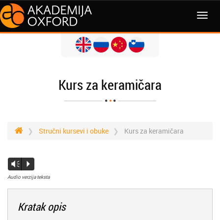
Kurs za keramičara
Stručni kursevi i obuke
Kurs za keramičara
Vm
P
Audio verzija teksta
Kratak opis