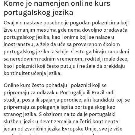
Kome je namenjen online kurs
portugalskog jezika
Ovaj vid nastave posebno je pogodan polaznicima koji
žive u manjim mestima gde nema dovoljno predavača
portugalskog jezika, kao i onima koji se nalaze u
inostranstvu, a žele da uče sa proverenom školom
portugalskog jezika iz Srbije. Često ga biraju zaposleni
sa neredovnim radnim vremenom, roditelji male dece,
kao i polaznici koji često putuju i ne žele da prekidaju
kontinuitet učenja jezika.
Online kurs često pohađaju i polaznici koji se
pripremaju za odlazak u Portugaliju ili Brazil radi
studija, posla ili spajanja porodice, ali i kandidati koji se
pripremaju za polaganje ispita portugalskog kao
stranog jezika. S obzirom na to da je portugalski
službeni jezik u devet zemalja na četiri kontinenta i
jedan od zvaničnih jezika Evropske Unije, sve je više