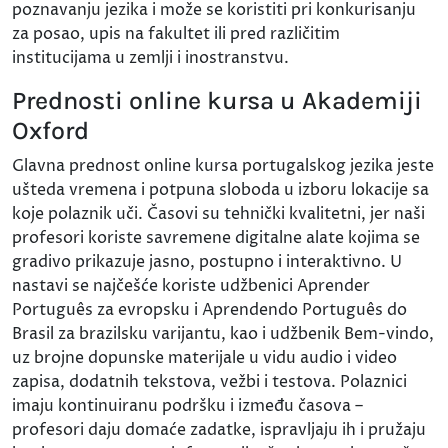
poznavanju jezika i može se koristiti pri konkurisanju
za posao, upis na fakultet ili pred različitim
institucijama u zemlji i inostranstvu.
Prednosti online kursa u Akademiji
Oxford
Glavna prednost online kursa portugalskog jezika jeste
ušteda vremena i potpuna sloboda u izboru lokacije sa
koje polaznik uči. Časovi su tehnički kvalitetni, jer naši
profesori koriste savremene digitalne alate kojima se
gradivo prikazuje jasno, postupno i interaktivno. U
nastavi se najčešće koriste udžbenici Aprender
Português za evropsku i Aprendendo Português do
Brasil za brazilsku varijantu, kao i udžbenik Bem-vindo,
uz brojne dopunske materijale u vidu audio i video
zapisa, dodatnih tekstova, vežbi i testova. Polaznici
imaju kontinuiranu podršku i između časova –
profesori daju domaće zadatke, ispravljaju ih i pružaju