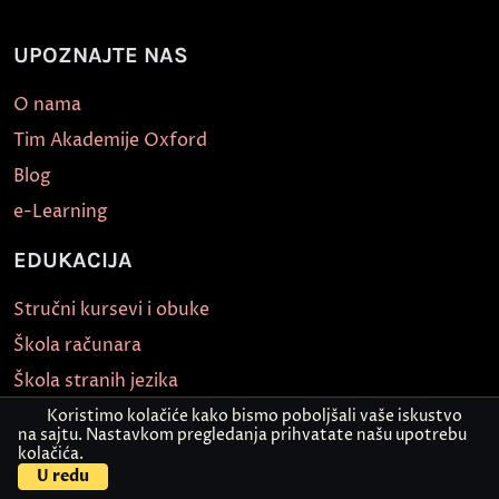
UPOZNAJTE NAS
O nama
Tim Akademije Oxford
Blog
e-Learning
EDUKACIJA
Stručni kursevi i obuke
Škola računara
Škola stranih jezika
Medicinska škola
Koristimo kolačiće kako bismo poboljšali vaše iskustvo
na sajtu. Nastavkom pregledanja prihvatate našu upotrebu
Škola nege lepote
kolačića.
U redu