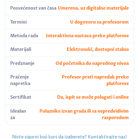
Posvećenost van časa
Umerena, uz digitalne materijale
Termini
U dogovoru sa profesorom
Metoda rada
Interaktivna nastava preko platforme
Materijali
Elektronski, dostupni stalno
Predznanje
Od početnika do naprednog nivoa
Praćenje
Profesor prati napredak preko
napretka
platforme
Sertifikat
Da, ispit se može polagati i online
Idealan
Polaznike izvan grada ili sa nepredvidivim
za
rasporedom
Niste sigurni koji kurs da izaberete? Kontaktirajte nas!