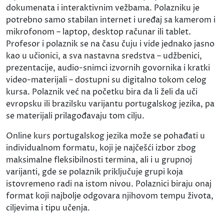
dokumenata i interaktivnim vežbama. Polazniku je
potrebno samo stabilan internet i uređaj sa kamerom i
mikrofonom – laptop, desktop računar ili tablet.
Profesor i polaznik se na času čuju i vide jednako jasno
kao u učionici, a sva nastavna sredstva – udžbenici,
prezentacije, audio-snimci izvornih govornika i kratki
video-materijali – dostupni su digitalno tokom celog
kursa. Polaznik već na početku bira da li želi da uči
evropsku ili brazilsku varijantu portugalskog jezika, pa
se materijali prilagođavaju tom cilju.
Online kurs portugalskog jezika može se pohađati u
individualnom formatu, koji je najčešći izbor zbog
maksimalne fleksibilnosti termina, ali i u grupnoj
varijanti, gde se polaznik priključuje grupi koja
istovremeno radi na istom nivou. Polaznici biraju onaj
format koji najbolje odgovara njihovom tempu života,
ciljevima i tipu učenja.