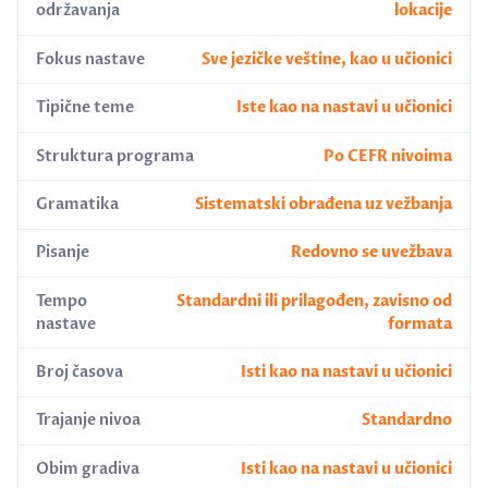
održavanja
lokacije
Fokus nastave
Sve jezičke veštine, kao u učionici
Tipične teme
Iste kao na nastavi u učionici
Struktura programa
Po CEFR nivoima
Gramatika
Sistematski obrađena uz vežbanja
Pisanje
Redovno se uvežbava
Tempo
Standardni ili prilagođen, zavisno od
nastave
formata
Broj časova
Isti kao na nastavi u učionici
Trajanje nivoa
Standardno
Obim gradiva
Isti kao na nastavi u učionici