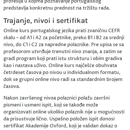
profesija u kojima poznavanje portugalskog
predstavlja konkretnu prednost na tržištu rada.
Trajanje, nivoi i sertifikat
Online kurs portugalskog jezika prati zvaničnu CEFR
skalu – od A1 i A2 za početnike, preko B1 i B2 za srednji
nivo, do C1 i C2 za napredne polaznike. Pre upisa se sa
profesorom utvrđuje trenutni nivo znanja, a zatim se
gradi program koji prati istu strukturu i obim gradiva
kao i nastava uživo. Online kurs najčešće obuhvata
četrdeset časova po nivou u individualnom formatu,
dok se grupni online nivo radi sa standardnim brojem
časova.
Nakon završenog nivoa polaznici polažu završni
pismeni i usmeni ispit, koji se takođe može
organizovati online ukoliko polaznik nije u mogućnosti
da prisustvuje lično. Uspešno položen ispit donosi
sertifikat Akademije Oxford, koji je validan dokaz o