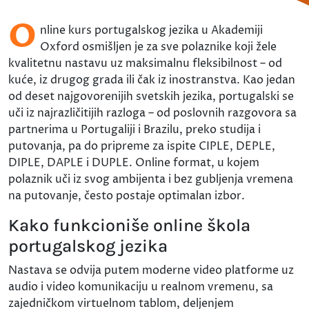
O
nline kurs portugalskog jezika u Akademiji
Oxford osmišljen je za sve polaznike koji žele
kvalitetnu nastavu uz maksimalnu fleksibilnost – od
kuće, iz drugog grada ili čak iz inostranstva. Kao jedan
od deset najgovorenijih svetskih jezika, portugalski se
uči iz najrazličitijih razloga – od poslovnih razgovora sa
partnerima u Portugaliji i Brazilu, preko studija i
putovanja, pa do pripreme za ispite CIPLE, DEPLE,
DIPLE, DAPLE i DUPLE. Online format, u kojem
polaznik uči iz svog ambijenta i bez gubljenja vremena
na putovanje, često postaje optimalan izbor.
Kako funkcioniše online škola
portugalskog jezika
Nastava se odvija putem moderne video platforme uz
audio i video komunikaciju u realnom vremenu, sa
zajedničkom virtuelnom tablom, deljenjem