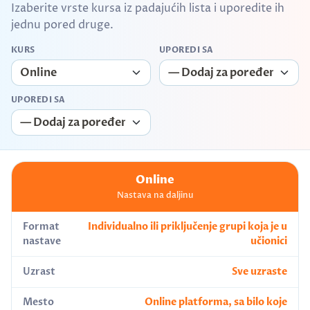
Izaberite vrste kursa iz padajućih lista i uporedite ih
jednu pored druge.
KURS
UPOREDI SA
UPOREDI SA
Online
Nastava na daljinu
Format
Individualno ili priključenje grupi koja je u
nastave
učionici
Uzrast
Sve uzraste
Mesto
Online platforma, sa bilo koje