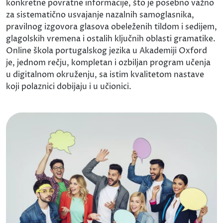
konkretne povratne informacije, što je posebno važno
za sistematično usvajanje nazalnih samoglasnika,
pravilnog izgovora glasova obeleženih tildom i sedijem,
glagolskih vremena i ostalih ključnih oblasti gramatike.
Online škola portugalskog jezika u Akademiji Oxford
je, jednom rečju, kompletan i ozbiljan program učenja
u digitalnom okruženju, sa istim kvalitetom nastave
koji polaznici dobijaju i u učionici.