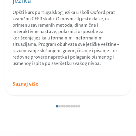
jezika
Opšti kurs portugalskog jezika u školi Oxford prati
zvaničnu CEFR skalu. Osnovni cilj jeste da se, uz
primenu savremenih metoda, dinamične i
interaktivne nastave, polaznici osposobe za
korišćenje jezika u formalnim i neformalnim
situacijama. Program obuhvata sve jezičke veštine –
razumevanje slušanjem, govor, čitanje i pisanje – uz
redovne provere napretka i polaganje pismenog i
usmenog ispita po završetku svakog nivoa.
Saznaj više