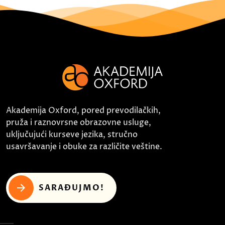
Akademija Oxford, pored prevodilačkih,
pruža i raznovrsne obrazovne usluge,
uključujući kurseve jezika, stručno
usavršavanje i obuke za različite veštine.
SARAĐUJMO!