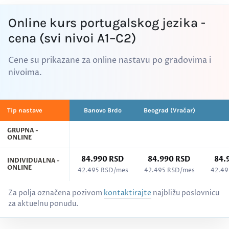
Online kurs portugalskog jezika -
cena (svi nivoi A1–C2)
Cene su prikazane za online nastavu po gradovima i
nivoima.
Tip nastave
Banovo Brdo
Beograd (Vračar)
GRUPNA -
ONLINE
84.990 RSD
84.990 RSD
84.
INDIVIDUALNA -
ONLINE
42.495 RSD/mes
42.495 RSD/mes
42.49
Cenovnik kurseva po gradovima - Portugalski jezik, svi nivoi (A1–C
Za polja označena pozivom
kontaktirajte
najbližu poslovnicu
za aktuelnu ponudu.