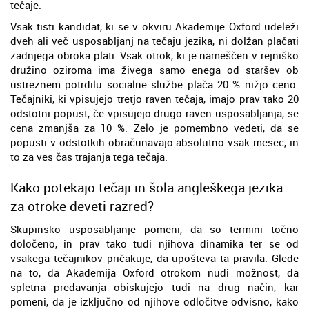
tečaje.
Vsak tisti kandidat, ki se v okviru Akademije Oxford udeleži
dveh ali več usposabljanj na tečaju jezika, ni dolžan plačati
zadnjega obroka plati. Vsak otrok, ki je nameščen v rejniško
družino oziroma ima živega samo enega od staršev ob
ustreznem potrdilu socialne službe plača 20 % nižjo ceno.
Tečajniki, ki vpisujejo tretjo raven tečaja, imajo prav tako 20
odstotni popust, če vpisujejo drugo raven usposabljanja, se
cena zmanjša za 10 %. Zelo je pomembno vedeti, da se
popusti v odstotkih obračunavajo absolutno vsak mesec, in
to za ves čas trajanja tega tečaja.
Kako potekajo tečaji in šola angleškega jezika
za otroke deveti razred?
Skupinsko usposabljanje pomeni, da so termini točno
določeno, in prav tako tudi njihova dinamika ter se od
vsakega tečajnikov pričakuje, da upošteva ta pravila. Glede
na to, da Akademija Oxford otrokom nudi možnost, da
spletna predavanja obiskujejo tudi na drug način, kar
pomeni, da je izključno od njihove odločitve odvisno, kako