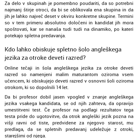
Za delo v skupinah je pomembno poudariti, da so potrebni
najmanj štirje otroci, da bi se oblikovala ena skupina in da
jih je lahko največ deset v okviru konkretne skupine. Termini
so v tem primeru absolutno določeni in kandidat jih mora
spoštovati, kar se nanaša tudi tudi na dinamiko, po kateri
potekajo spletna predavanja.
Kdo lahko obiskuje spletno šolo angleškega
jezika za otroke deveti razred?
Online tečaji in šola angleškega jezika za otroke deveti
razred so namenjeni malim maturantom oziroma vsem
učencem, ki obiskujejo deveti razred v osnovni šoli oziroma
otrokom, ki so dopolnili 14 let.
Da bi profesor dobil jasen vpogled v znanje angleškega
jezika vsakega kandidata, se od njih zahteva, da opravijo
umestitveni test. Če profesor na podlagi rezultatov tega
testa pride do ugotovitve, da otrok angleški jezik pozna na
višji ravni od tiste, predvidene za njegovo starost, mu
predlaga, da se spletnih predavanj udeležuje z otroki,
starejšimi od njega.