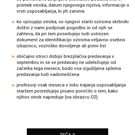
priimek otroka, datum njegovega rojstva, informacije o
vrsti usposabljanja, ki jih zanima
ko vpisujejo otroka, so njegovi starši oziroma skrbniki
dolžni z nami podpisati pogodbo in od njih se
zahteva, da pri tem posedujejo tudi ustrezen
dokument za identifikacijo oziroma veljavno osebno
izkaznico, vozniško dovoljenje ali potni list
običajno otroci dobijo brezplačna predavanja v
septembru in se se predavanj ne udeležujejo od
začetka tega mesece, bodo vsa izgubljena spletna
predavanja tudi nadomeščena
profesorji vsak meseca v toku trajanja usposabljanja
staršem posredujejo pisano poročilo o tem, kako
njihov otrok napreduje (na obrazcu O2)