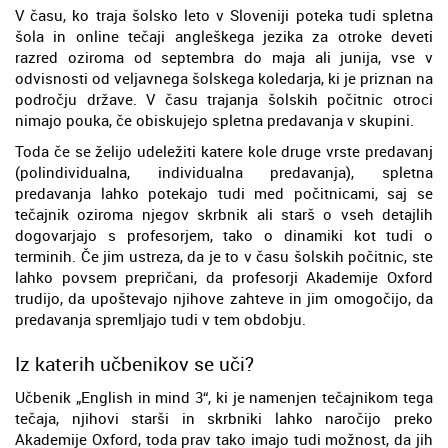
V času, ko traja šolsko leto v Sloveniji poteka tudi spletna
šola in online tečaji angleškega jezika za otroke deveti
razred oziroma od septembra do maja ali junija, vse v
odvisnosti od veljavnega šolskega koledarja, ki je priznan na
področju države. V času trajanja šolskih počitnic otroci
nimajo pouka, če obiskujejo spletna predavanja v skupini.
Toda če se želijo udeležiti katere kole druge vrste predavanj
(polindividualna, individualna predavanja), spletna
predavanja lahko potekajo tudi med počitnicami, saj se
tečajnik oziroma njegov skrbnik ali starš o vseh detajlih
dogovarjajo s profesorjem, tako o dinamiki kot tudi o
terminih. Če jim ustreza, da je to v času šolskih počitnic, ste
lahko povsem prepričani, da profesorji Akademije Oxford
trudijo, da upoštevajo njihove zahteve in jim omogočijo, da
predavanja spremljajo tudi v tem obdobju.
Iz katerih učbenikov se uči?
Učbenik „English in mind 3“, ki je namenjen tečajnikom tega
tečaja, njihovi starši in skrbniki lahko naročijo preko
Akademije Oxford, toda prav tako imajo tudi možnost, da jih