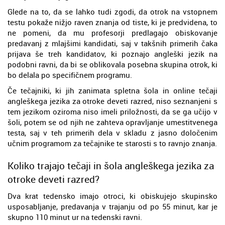
Glede na to, da se lahko tudi zgodi, da otrok na vstopnem
testu pokaže nižjo raven znanja od tiste, ki je predvidena, to
ne pomeni, da mu profesorji predlagajo obiskovanje
predavanj z mlajšimi kandidati, saj v takšnih primerih čaka
prijava še treh kandidatov, ki poznajo angleški jezik na
podobni ravni, da bi se oblikovala posebna skupina otrok, ki
bo delala po specifičnem programu.
Če tečajniki, ki jih zanimata spletna šola in online tečaji
angleškega jezika za otroke deveti razred, niso seznanjeni s
tem jezikom oziroma niso imeli priložnosti, da se ga učijo v
šoli, potem se od njih ne zahteva opravljanje umestitvenega
testa, saj v teh primerih dela v skladu z jasno določenim
učnim programom za tečajnike te starosti s to ravnjo znanja.
Koliko trajajo tečaji in šola angleškega jezika za
otroke deveti razred?
Dva krat tedensko imajo otroci, ki obiskujejo skupinsko
usposabljanje, predavanja v trajanju od po 55 minut, kar je
skupno 110 minut ur na tedenski ravni.