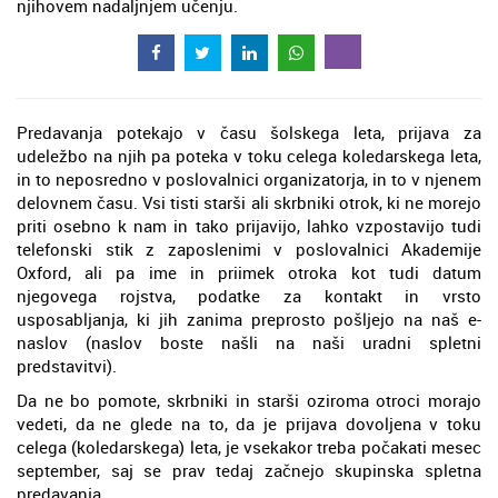
njihovem nadaljnjem učenju.
Predavanja potekajo v času šolskega leta, prijava za
udeležbo na njih pa poteka v toku celega koledarskega leta,
in to neposredno v poslovalnici organizatorja, in to v njenem
delovnem času. Vsi tisti starši ali skrbniki otrok, ki ne morejo
priti osebno k nam in tako prijavijo, lahko vzpostavijo tudi
telefonski stik z zaposlenimi v poslovalnici Akademije
Oxford, ali pa ime in priimek otroka kot tudi datum
njegovega rojstva, podatke za kontakt in vrsto
usposabljanja, ki jih zanima preprosto pošljejo na naš e-
naslov (naslov boste našli na naši uradni spletni
predstavitvi).
Da ne bo pomote, skrbniki in starši oziroma otroci morajo
vedeti, da ne glede na to, da je prijava dovoljena v toku
celega (koledarskega) leta, je vsekakor treba počakati mesec
september, saj se prav tedaj začnejo skupinska spletna
predavanja.