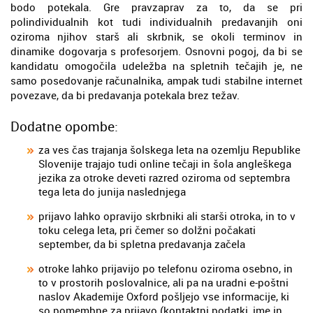
bodo potekala. Gre pravzaprav za to, da se pri
polindividualnih kot tudi individualnih predavanjih oni
oziroma njihov starš ali skrbnik, se okoli terminov in
dinamike dogovarja s profesorjem. Osnovni pogoj, da bi se
kandidatu omogočila udeležba na spletnih tečajih je, ne
samo posedovanje računalnika, ampak tudi stabilne internet
povezave, da bi predavanja potekala brez težav.
Dodatne opombe:
za ves čas trajanja šolskega leta na ozemlju Republike
Slovenije trajajo tudi online tečaji in šola angleškega
jezika za otroke deveti razred oziroma od septembra
tega leta do junija naslednjega
prijavo lahko opravijo skrbniki ali starši otroka, in to v
toku celega leta, pri čemer so dolžni počakati
september, da bi spletna predavanja začela
otroke lahko prijavijo po telefonu oziroma osebno, in
to v prostorih poslovalnice, ali pa na uradni e-poštni
naslov Akademije Oxford pošljejo vse informacije, ki
so pomembne za prijavo (kontaktni podatki, ime in