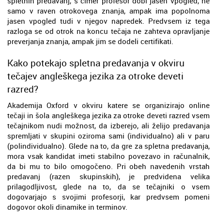
spletnih predavanj, s čimer profesor dobi jasen vpogled, ne
samo v raven otrokovega znanja, ampak ima popolnoma
jasen vpogled tudi v njegov napredek. Predvsem iz tega
razloga se od otrok na koncu tečaja ne zahteva opravljanje
preverjanja znanja, ampak jim se dodeli certifikati.
Kako potekajo spletna predavanja v okviru
tečajev angleškega jezika za otroke deveti
razred?
Akademija Oxford v okviru katere se organizirajo online
tečaji in šola angleškega jezika za otroke deveti razred vsem
tečajnikom nudi možnost, da izberejo, ali želijo predavanja
spremljati v skupini oziroma sami (individualno) ali v paru
(polindividualno). Glede na to, da gre za spletna predavanja,
mora vsak kandidat imeti stabilno povezavo in računalnik,
da bi mu to bilo omogočeno. Pri obeh navedenih vrstah
predavanj (razen skupinskih), je predvidena velika
prilagodljivost, glede na to, da se tečajniki o vsem
dogovarjajo s svojimi profesorji, kar predvsem pomeni
dogovor okoli dinamike in terminov.