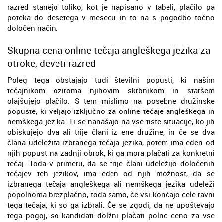
razred stanejo toliko, kot je napisano v tabeli, plačilo pa
poteka do desetega v mesecu in to na s pogodbo točno
določen način.
Skupna cena online tečaja angleškega jezika za
otroke, deveti razred
Poleg tega obstajajo tudi številni popusti, ki našim
tečajnikom oziroma njihovim skrbnikom in staršem
olajšujejo plačilo. S tem mislimo na posebne družinske
popuste, ki veljajo izključno za online tečaje angleškega in
nemškega jezika. Ti se nanašajo na vse tiste situacije, ko jih
obiskujejo dva ali trije člani iz ene družine, in če se dva
člana udeležita izbranega tečaja jezika, potem ima eden od
njih popust na zadnji obrok, ki ga mora plačati za konkretni
tečaj. Toda v primeru, da se trije člani udeležijo določenih
tečajev teh jezikov, ima eden od njih možnost, da se
izbranega tečaja angleškega ali nemškega jezika udeleži
popolnoma brezplačno, toda samo, če vsi končajo cele ravni
tega tečaja, ki so ga izbrali. Če se zgodi, da ne upoštevajo
tega pogoj, so kandidati dolžni plačati polno ceno za vse