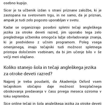
osebno kupijo.
Sicer je ta učbenik izdan s strani priznane založbe, ki je
zastopana na svetovnem trgu, in ne samo, da je priznan,
ampak je tudi zelo pogosto uporabljan v svetu.
Kadar se organizirajo posebni spletni tečaji angleškega
jezika za otroke deveti razred, jim uporabo tega zelo
preglednega učbenika omogoča lažje obvladovanje znanja,
ki je predvideno z učnim programom. Poleg vsega
omenjenega, imajo tečajniki tudi možnost spletnega
pristopa določenim vsebinam, da bi jim učenje bilo v še
večji meri olajšano.
Koliko stanejo šola in tečaji angleškega jezika
za otroke deveti razred?
Najprej je treba poudariti, da Akademija Oxford vsem
tečajnikom običajno daje možnost brezplačnega
obiskovanja predavanja v času prvega meseca oziroma v
toku septembra.
Sice online tečaji in šola angleškega jezika za otroke deveti