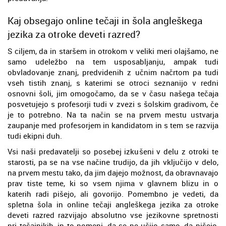
Kaj obsegajo online tečaji in šola angleškega
jezika za otroke deveti razred?
S ciljem, da in staršem in otrokom v veliki meri olajšamo, ne
samo udeležbo na tem usposabljanju, ampak tudi
obvladovanje znanj, predvidenih z učnim načrtom pa tudi
vseh tistih znanj, s katerimi se otroci seznanijo v redni
osnovni šoli, jim omogočamo, da se v času našega tečaja
posvetujejo s profesorji tudi v zvezi s šolskim gradivom, če
je to potrebno. Na ta način se na prvem mestu ustvarja
zaupanje med profesorjem in kandidatom in s tem se razvija
tudi ekipni duh.
Vsi naši predavatelji so posebej izkušeni v delu z otroki te
starosti, pa se na vse načine trudijo, da jih vključijo v delo,
na prvem mestu tako, da jim dajejo možnost, da obravnavajo
prav tiste teme, ki so vsem njima v glavnem blizu in o
katerih radi pišejo, ali govorijo. Pomembno je vedeti, da
spletna šola in online tečaji angleškega jezika za otroke
deveti razred razvijajo absolutno vse jezikovne spretnosti
pri tečajnikih, in to pomeni, da se ne učijo samo, da pišejo,