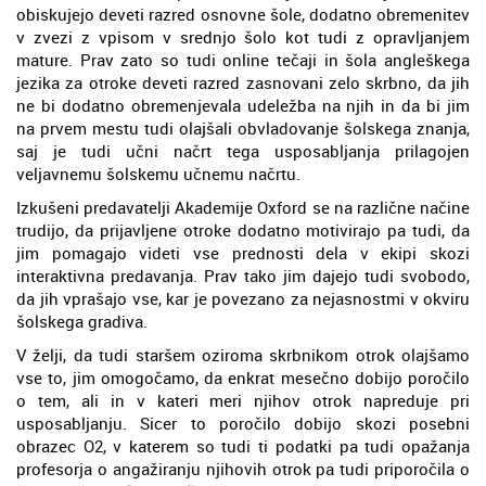
obiskujejo deveti razred osnovne šole, dodatno obremenitev
v zvezi z vpisom v srednjo šolo kot tudi z opravljanjem
mature. Prav zato so tudi online tečaji in šola angleškega
jezika za otroke deveti razred zasnovani zelo skrbno, da jih
ne bi dodatno obremenjevala udeležba na njih in da bi jim
na prvem mestu tudi olajšali obvladovanje šolskega znanja,
saj je tudi učni načrt tega usposabljanja prilagojen
veljavnemu šolskemu učnemu načrtu.
Izkušeni predavatelji Akademije Oxford se na različne načine
trudijo, da prijavljene otroke dodatno motivirajo pa tudi, da
jim pomagajo videti vse prednosti dela v ekipi skozi
interaktivna predavanja. Prav tako jim dajejo tudi svobodo,
da jih vprašajo vse, kar je povezano za nejasnostmi v okviru
šolskega gradiva.
V želji, da tudi staršem oziroma skrbnikom otrok olajšamo
vse to, jim omogočamo, da enkrat mesečno dobijo poročilo
o tem, ali in v kateri meri njihov otrok napreduje pri
usposabljanju. Sicer to poročilo dobijo skozi posebni
obrazec O2, v katerem so tudi ti podatki pa tudi opažanja
profesorja o angažiranju njihovih otrok pa tudi priporočila o