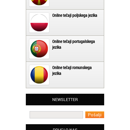
Online tečaji poljskega jezika
Online tečaji portugalskega
jezika
Online tečaji romunskega
jezika
Matjaž iz Ajdovščine:
Lahko pohvalim vse zaposlene v Akademiji
Oxford, ker so resnično profesionalni in
NEWSLETTER
prevajalske storitve opravljajo hitro in
učinkoviti.
Martina iz Bleda:
Potrebovala sem prevajanje iz
DRUGI O NAS