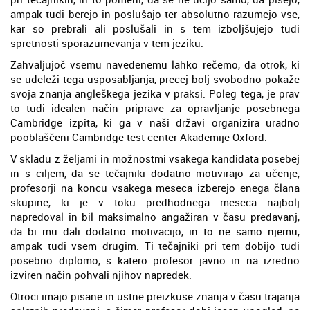
ampak tudi berejo in poslušajo ter absolutno razumejo vse,
kar so prebrali ali poslušali in s tem izboljšujejo tudi
spretnosti sporazumevanja v tem jeziku.
Zahvaljujoč vsemu navedenemu lahko rečemo, da otrok, ki
se udeleži tega usposabljanja, precej bolj svobodno pokaže
svoja znanja angleškega jezika v praksi. Poleg tega, je prav
to tudi idealen način priprave za opravljanje posebnega
Cambridge izpita, ki ga v naši državi organizira uradno
pooblaščeni Cambridge test center Akademije Oxford.
V skladu z željami in možnostmi vsakega kandidata posebej
in s ciljem, da se tečajniki dodatno motivirajo za učenje,
profesorji na koncu vsakega meseca izberejo enega člana
skupine, ki je v toku predhodnega meseca najbolj
napredoval in bil maksimalno angažiran v času predavanj,
da bi mu dali dodatno motivacijo, in to ne samo njemu,
ampak tudi vsem drugim. Ti tečajniki pri tem dobijo tudi
posebno diplomo, s katero profesor javno in na izredno
izviren način pohvali njihov napredek.
Otroci imajo pisane in ustne preizkuse znanja v času trajanja