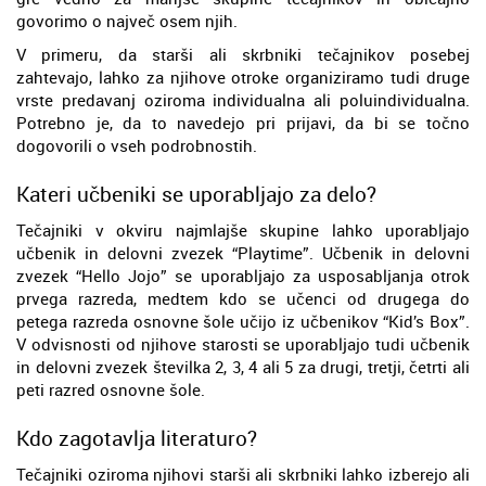
govorimo o največ osem njih.
V primeru, da starši ali skrbniki tečajnikov posebej
zahtevajo, lahko za njihove otroke organiziramo tudi druge
vrste predavanj oziroma individualna ali poluindividualna.
Potrebno je, da to navedejo pri prijavi, da bi se točno
dogovorili o vseh podrobnostih.
Kateri učbeniki se uporabljajo za delo?
Tečajniki v okviru najmlajše skupine lahko uporabljajo
učbenik in delovni zvezek “Playtime”. Učbenik in delovni
zvezek “Hello Jojo” se uporabljajo za usposabljanja otrok
prvega razreda, medtem kdo se učenci od drugega do
petega razreda osnovne šole učijo iz učbenikov “Kid’s Box”.
V odvisnosti od njihove starosti se uporabljajo tudi učbenik
in delovni zvezek številka 2, 3, 4 ali 5 za drugi, tretji, četrti ali
peti razred osnovne šole.
Kdo zagotavlja literaturo?
Tečajniki oziroma njihovi starši ali skrbniki lahko izberejo ali