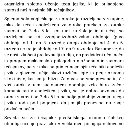
organizira spletno učenje tega jezika, ki je prilagojeno
starosti naših najmlajših tečajnikov.
Spletna šola angleškega za otroke je razdeljena v skupine,
tako da tečaji angleškega za otroke potekajo za otroke
starosti od 3 do 5 let kot tudi za šolarje in ti tečaji so
razdeljeni na tri vzgojno-izobraževalna obdobja (prvo
obdobje od 1. do 3. razreda; drugo obdobje od 4. do 6.
razreda ter tretje obdobje od 7. do 9. razreda). Razume se, da
se naši izkušeni predavatelji trudijo, da predvideni učni načrt
in program maksimalno prilagodijo možnostim in starostni
tečajnikov, pa se tako na primer najmlajši tečajniki angleški
jezik v glavnem učijo skozi različne igre in petje oziroma
skozi tisto, kar jim je blizu. Zato vas ne sme presenetiti, če
vaš otrok v tem starostnem obdobju zelo hitro začne
komunicirati v angleškem jeziku, saj je dobro poznano da
otroci starosti od 3 do 5 let najbolje pridobijo znanja tujega
jezika, toda pod pogojem, da jim jih prenesete na zanje
privlačen način.
Seveda se za tečajnike predšolskega oziroma šolskeg
obodbja učenje prav tako v veliki meri prilagaja njihovemu