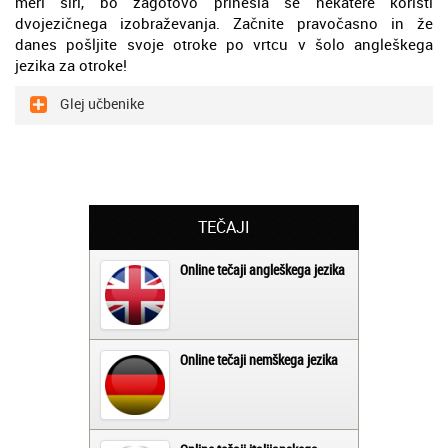
meri širi, bo zagotovo prinesla še nekatere koristi
dvojezičnega izobraževanja. Začnite pravočasno in že
danes pošljite svoje otroke po vrtcu v šolo angleškega
jezika za otroke!
Glej učbenike
TEČAJI
Online tečaji angleškega jezika
Online tečaji nemškega jezika