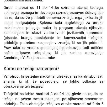
pooblaščeni test center.
Otroci starosti od 11 do 14 let oziroma učenci šestega,
sedmega, osmega in devetega razreda osnovne šole, glede
na to, da so že pridobili osnovna znanja tega jezika in jih
samo nadgrajujejo. Spletna šola angleškega za otroke
maksimalno prilagaja načrt in program učenja njihovim
zanimanjem in skozi vadbo vseh jezikovnih spretnosti
(pisanje, branje, poslušanje in konverzacija) tečajniki
pridobijo potrebno zaupanje v znanja, ki so jih pridobili.
Prav tako ta vrsta usposabljanja predstavlja tudi odlično
način priprave tečajnikov, ki jih zanima opravljanje
Cambridge YLE izpita za otroke.
Komu so tečaji namenjeni?
Vsi otroci, ki se želijo naučiti angleškega jezika ali izboljšati
znanja, ki jih že posedujejo, se lahko odločijo za
obiskovanje teh tečajev.
Tečajniki so lahko stari od 3 do 14 let, glede na to, da so
tečaju na prvem mestu razdeljeni po njihovem starostnem
obdobju. Tako obstajajo tečaji za otroke starosti od 3 do 5