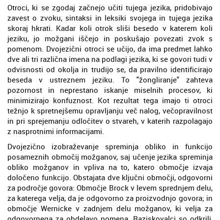
Otroci, ki se zgodaj začnejo učiti tujega jezika, pridobivajo
zavest o zvoku, sintaksi in leksiki svojega in tujega jezika
skoraj hkrati. Kadar koli otrok sliši besedo v katerem koli
jeziku, jo možgani iščejo in poskušajo povezati zvok s
pomenom. Dvojezični otroci se učijo, da ima predmet lahko
dve ali tri različna imena na podlagi jezika, ki se govori tudi v
odvisnosti od okolja in trudijo se, da pravilno identificirajo
beseda v ustreznem jeziku. To "žongliranje" zahteva
pozornost in neprestano iskanje miselnih procesov, ki
minimizirajo konfuznost. Kot rezultat tega imajo ti otroci
težnjo k spretnejšemu opravljanju več nalog, večopravilnost
in pri sprejemanju odločitev o stvareh, v katerih razpolagajo
z nasprotnimi informacijami.
Dvojezično izobraževanje spreminja obliko in funkcijo
posameznih območij možganov, saj učenje jezika spreminja
obliko možganov in vpliva na to, katero območje izvaja
določeno funkcijo. Obstajata dve ključni območji, odgovorni
za področje govora: Območje Brock v levem sprednjem delu,
za katerega velja, da je odgovorno za proizvodnjo govora; in
območje Wernicke v zadnjem delu možganov, ki velja za
odgovornega za obdelavo pomena. Raziskovalci so odkrili,