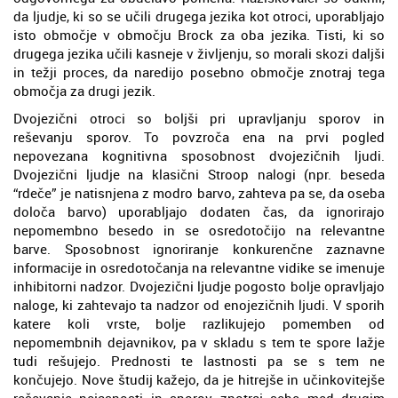
da ljudje, ki so se učili drugega jezika kot otroci, uporabljajo
isto območje v območju Brock za oba jezika. Tisti, ki so
drugega jezika učili kasneje v življenju, so morali skozi daljši
in težji proces, da naredijo posebno območje znotraj tega
območja za drugi jezik.
Dvojezični otroci so boljši pri upravljanju sporov in
reševanju sporov. To povzroča ena na prvi pogled
nepovezana kognitivna sposobnost dvojezičnih ljudi.
Dvojezični ljudje na klasični Stroop nalogi (npr. beseda
“rdeče” je natisnjena z modro barvo, zahteva pa se, da oseba
določa barvo) uporabljajo dodaten čas, da ignorirajo
nepomembno besedo in se osredotočijo na relevantne
barve. Sposobnost ignoriranje konkurenčne zaznavne
informacije in osredotočanja na relevantne vidike se imenuje
inhibitorni nadzor. Dvojezični ljudje pogosto bolje opravljajo
naloge, ki zahtevajo ta nadzor od enojezičnih ljudi. V sporih
katere koli vrste, bolje razlikujejo pomemben od
nepomembnih dejavnikov, pa v skladu s tem te spore lažje
tudi rešujejo. Prednosti te lastnosti pa se s tem ne
končujejo. Nove študij kažejo, da je hitrejše in učinkovitejše