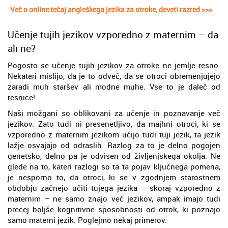
Več o online tečaj angleškega jezika za otroke, deveti razred >>>
Učenje tujih jezikov vzporedno z maternim – da
ali ne?
Pogosto se učenje tujih jezikov za otroke ne jemlje resno.
Nekateri mislijo, da je to odveč, da se otroci obremenjujejo
zaradi muh staršev ali modne muhe. Vse to je daleč od
resnice!
Naši možgani so oblikovani za učenje in poznavanje več
jezikov. Zato tudi ni presenetljivo, da majhni otroci, ki se
vzporedno z maternim jezikom učijo tudi tuji jezik, ta jezik
lažje osvajajo od odraslih. Razlog za to je delno pogojen
genetsko, delno pa je odvisen od življenjskega okolja. Ne
glede na to, kateri razlogi so ta ta pojav ključnega pomena,
je nesporno to, da otroci, ki se v zgodnjem starostnem
obdobju začnejo učiti tujega jezika – skoraj vzporedno z
maternim – ne samo znajo več jezikov, ampak imajo tudi
precej boljše kognitivne sposobnosti od otrok, ki poznajo
samo materni jezik. Poglejmo nekaj primerov.