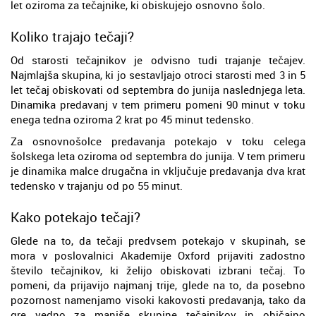
let oziroma za tečajnike, ki obiskujejo osnovno šolo.
Koliko trajajo tečaji?
Od starosti tečajnikov je odvisno tudi trajanje tečajev.
Najmlajša skupina, ki jo sestavljajo otroci starosti med 3 in 5
let tečaj obiskovati od septembra do junija naslednjega leta.
Dinamika predavanj v tem primeru pomeni 90 minut v toku
enega tedna oziroma 2 krat po 45 minut tedensko.
Za osnovnošolce predavanja potekajo v toku celega
šolskega leta oziroma od septembra do junija. V tem primeru
je dinamika malce drugačna in vključuje predavanja dva krat
tedensko v trajanju od po 55 minut.
Kako potekajo tečaji?
Glede na to, da tečaji predvsem potekajo v skupinah, se
mora v poslovalnici Akademije Oxford prijaviti zadostno
število tečajnikov, ki želijo obiskovati izbrani tečaj. To
pomeni, da prijavijo najmanj trije, glede na to, da posebno
pozornost namenjamo visoki kakovosti predavanja, tako da
gre vedno za manjše skupine tečajnikov in običajno