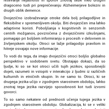
reševanje nejasnosti in sporov znotraj sebe med drugim
dragoceno tudi pri preprečevanju Alzheimerjeve bolezni in
drugih oblik demence.
Dvojezično izobraževanje otroke dela bolj prilagodljive in
fleksibilne v spremenljivem okolju. Biti dvojezičen ima lahko
adaptivne koristi. Poboljšanja v kognitivnih in senzornih
centrih možganov, povzročena z dvojezičnimi izkušnjami,
pomagajo pri boljšem informiranju o procesih v delovnem in
življenjskem okolju. Otroci se lažje prilagodijo pravilom in
hitreje osvajajo nove informacije.
To vodi do tega, da imajo dvojezični otroci boljšo globalno
perspektivo v sodobnem svetu. Obstajajo dokazi, da so
ljudje, ki so se kot otroci učili tujih jezikov, sposobnejši
dojeti, razumeti in vstopiti v interakcijo z ljudmi iz različnih
kulturnih in etničnih skupin. In ne samo to. Otroci, ki se
drugega jezika učijo v zgodnjem starostnem obdobju, lahko
znotraj tega jezika razvijejo sposobnosti kot tudi izvorni
govorci.
To so samo nekatere od prednosti učenja tujega jezika v
zgodnjem starostnem obdobju. Globalizacija, ki se v veliki