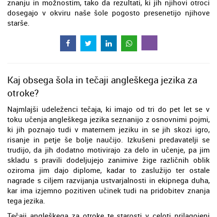
znanju in možnostim, tako da rezultati, ki jih njihovi otroci
dosegajo v okviru naše šole pogosto presenetijo njihove
starše.
Kaj obsega šola in tečaji angleškega jezika za
otroke?
Najmlajši udeleženci tečaja, ki imajo od tri do pet let se v
toku učenja angleškega jezika seznanijo z osnovnimi pojmi,
ki jih poznajo tudi v maternem jeziku in se jih skozi igro,
risanje in petje še bolje naučijo. Izkušeni predavatelji se
trudijo, da jih dodatno motivirajo za delo in učenje, pa jim
skladu s pravili dodeljujejo zanimive žige različnih oblik
oziroma jim dajo diplome, kadar to zaslužijo ter ostale
nagrade s ciljem razvijanja ustvarjalnosti in ekipnega duha,
kar ima izjemno pozitiven učinek tudi na pridobitev znanja
tega jezika.
Tečaji angleškega za otroke te starosti v celoti prilagojeni