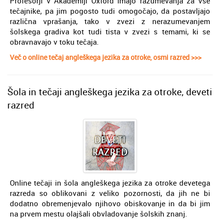
Profesorji v Akademiji Oxford imajo razumevanja za vse
tečajnike, pa jim pogosto tudi omogočajo, da postavljajo
različna vprašanja, tako v zvezi z nerazumevanjem
šolskega gradiva kot tudi tista v zvezi s temami, ki se
obravnavajo v toku tečaja.
Več o online tečaj angleškega jezika za otroke, osmi razred >>>
Šola in tečaji angleškega jezika za otroke, deveti
razred
Online tečaji in šola angleškega jezika za otroke devetega
razreda so oblikovani z veliko pozornosti, da jih ne bi
dodatno obremenjevalo njihovo obiskovanje in da bi jim
na prvem mestu olajšali obvladovanje šolskih znanj.