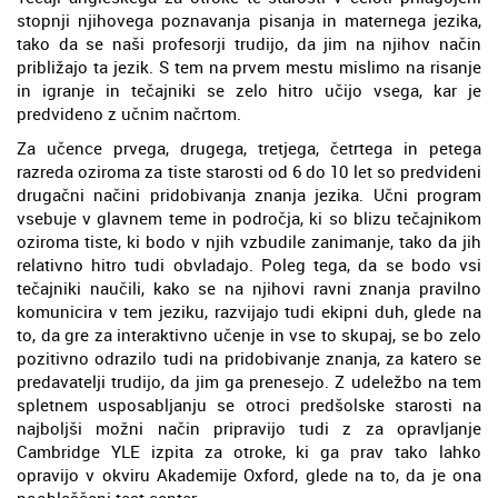
stopnji njihovega poznavanja pisanja in maternega jezika,
tako da se naši profesorji trudijo, da jim na njihov način
približajo ta jezik. S tem na prvem mestu mislimo na risanje
in igranje in tečajniki se zelo hitro učijo vsega, kar je
predvideno z učnim načrtom.
Za učence prvega, drugega, tretjega, četrtega in petega
razreda oziroma za tiste starosti od 6 do 10 let so predvideni
drugačni načini pridobivanja znanja jezika. Učni program
vsebuje v glavnem teme in področja, ki so blizu tečajnikom
oziroma tiste, ki bodo v njih vzbudile zanimanje, tako da jih
relativno hitro tudi obvladajo. Poleg tega, da se bodo vsi
tečajniki naučili, kako se na njihovi ravni znanja pravilno
komunicira v tem jeziku, razvijajo tudi ekipni duh, glede na
to, da gre za interaktivno učenje in vse to skupaj, se bo zelo
pozitivno odrazilo tudi na pridobivanje znanja, za katero se
predavatelji trudijo, da jim ga prenesejo. Z udeležbo na tem
spletnem usposabljanju se otroci predšolske starosti na
najboljši možni način pripravijo tudi z za opravljanje
Cambridge YLE izpita za otroke, ki ga prav tako lahko
opravijo v okviru Akademije Oxford, glede na to, da je ona