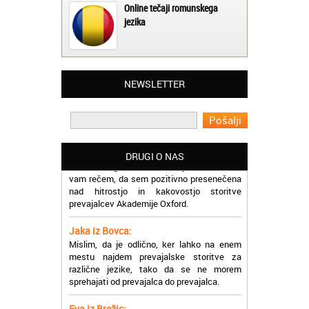
Online tečaji romunskega
jezika
Matjaž iz Ajdovščine:
Lahko pohvalim vse zaposlene v Akademiji
Oxford, ker so resnično profesionalni in
prevajalske storitve opravljajo hitro in
NEWSLETTER
učinkoviti.
Martina iz Bleda:
Potrebovala sem prevajanje iz
madžarskega v slovenski jezik in lahko
DRUGI O NAS
vam rečem, da sem pozitivno presenečena
nad hitrostjo in kakovostjo storitve
prevajalcev Akademije Oxford.
Jaka iz Bovca:
Mislim, da je odlično, ker lahko na enem
mestu najdem prevajalske storitve za
različne jezike, tako da se ne morem
sprehajati od prevajalca do prevajalca.
Eva iz Brežic:
Nujno sem potrebovala prevod v francoski