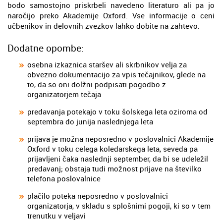
bodo samostojno priskrbeli navedeno literaturo ali pa jo
naročijo preko Akademije Oxford. Vse informacije o ceni
učbenikov in delovnih zvezkov lahko dobite na zahtevo.
Dodatne opombe:
osebna izkaznica staršev ali skrbnikov velja za
obvezno dokumentacijo za vpis tečajnikov, glede na
to, da so oni dolžni podpisati pogodbo z
organizatorjem tečaja
predavanja potekajo v toku šolskega leta oziroma od
septembra do junija naslednjega leta
prijava je možna neposredno v poslovalnici Akademije
Oxford v toku celega koledarskega leta, seveda pa
prijavljeni čaka naslednji september, da bi se udeležil
predavanj; obstaja tudi možnost prijave na številko
telefona poslovalnice
plačilo poteka neposredno v poslovalnici
organizatorja, v skladu s splošnimi pogoji, ki so v tem
trenutku v veljavi