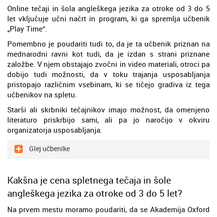
Online tečaji in šola angleškega jezika za otroke od 3 do 5
let vključuje učni načrt in program, ki ga spremlja učbenik
„Play Time“.
Pomembno je poudariti tudi to, da je ta učbenik priznan na
mednarodni ravni kot tudi, da je izdan s strani priznane
založbe. V njem obstajajo zvočni in video materiali, otroci pa
dobijo tudi možnosti, da v toku trajanja usposabljanja
pristopajo različnim vsebinam, ki se tičejo gradiva iz tega
učbenikov na spletu.
Starši ali skrbniki tečajnikov imajo možnost, da omenjeno
literaturo priskrbijo sami, ali pa jo naročijo v okviru
organizatorja usposabljanja.
Glej učbenike
Kakšna je cena spletnega tečaja in šole
angleškega jezika za otroke od 3 do 5 let?
Na prvem mestu moramo poudariti, da se Akademija Oxford