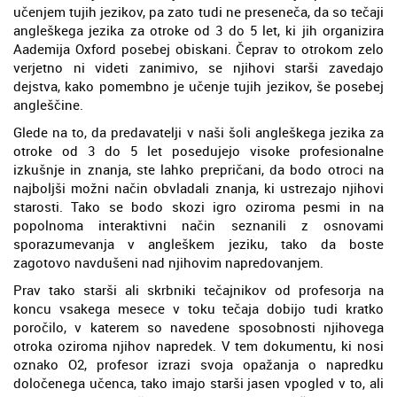
učenjem tujih jezikov, pa zato tudi ne preseneča, da so tečaji
angleškega jezika za otroke od 3 do 5 let, ki jih organizira
Aademija Oxford posebej obiskani. Čeprav to otrokom zelo
verjetno ni videti zanimivo, se njihovi starši zavedajo
dejstva, kako pomembno je učenje tujih jezikov, še posebej
angleščine.
Glede na to, da predavatelji v naši šoli angleškega jezika za
otroke od 3 do 5 let posedujejo visoke profesionalne
izkušnje in znanja, ste lahko prepričani, da bodo otroci na
najboljši možni način obvladali znanja, ki ustrezajo njihovi
starosti. Tako se bodo skozi igro oziroma pesmi in na
popolnoma interaktivni način seznanili z osnovami
sporazumevanja v angleškem jeziku, tako da boste
zagotovo navdušeni nad njihovim napredovanjem.
Prav tako starši ali skrbniki tečajnikov od profesorja na
koncu vsakega mesece v toku tečaja dobijo tudi kratko
poročilo, v katerem so navedene sposobnosti njihovega
otroka oziroma njihov napredek. V tem dokumentu, ki nosi
oznako O2, profesor izrazi svoja opažanja o napredku
določenega učenca, tako imajo starši jasen vpogled v to, ali