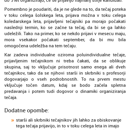
do 5 let organizirajo, če se prijavijo najmanj štirje kandidati.
Pomembno je poudariti, da je ne glede na to, da tečaj poteka
v toku celega šolskega leta, prijava možna v toku celega
koledarskega leta, prijavljeni tečajniki pa morajo počakati
naslednji termin, ko se začne ta tečaj, da bi se ga lahko
udeležili. Tako na primer, ko se nekdo prijavi v mesecu maju,
mora vsekakor počakati september, da bi mu bila
omogočena udeležba na tem tečaju.
Kar zadeva individualne oziroma poluindividualne tečaje,
prijavljenim tečajnikom ni treba čakati, da se oblikuje
skupina, saj to vključuje prisotnost samo enega ali dveh
tečajnikov, tako da se njihovi starši in skrbniki s profesorji
dogovarjajo o vseh podrobnostih. To na prvem mestu
vključuje točen datum, kdaj se bodo začela spletna
predavanja i potem tudi dogovor o dinamiki organiziranja
tečaja.
Dodatne opombe:
starši ali skrbniki tečajnikov jih lahko za obiskovanje
tega tečaja prijavijo, in to v toku celega leta in imajo