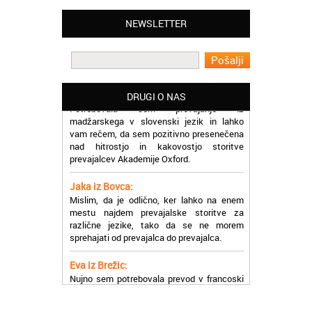
Matjaž iz Ajdovščine:
Lahko pohvalim vse zaposlene v Akademiji
NEWSLETTER
Oxford, ker so resnično profesionalni in
prevajalske storitve opravljajo hitro in
učinkoviti.
Martina iz Bleda:
Potrebovala sem prevajanje iz
DRUGI O NAS
madžarskega v slovenski jezik in lahko
vam rečem, da sem pozitivno presenečena
nad hitrostjo in kakovostjo storitve
prevajalcev Akademije Oxford.
Jaka iz Bovca:
Mislim, da je odlično, ker lahko na enem
mestu najdem prevajalske storitve za
različne jezike, tako da se ne morem
sprehajati od prevajalca do prevajalca.
Eva iz Brežic:
Nujno sem potrebovala prevod v francoski
jezik, na spletu sem našla Oxford, jih
poklicala in v roku nekaj ur sem po
elektronski pošti prejela prevod. Resnično