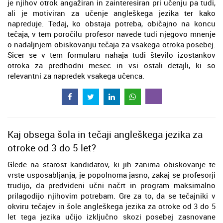
je njihov otrok angažiran in zainteresiran pri učenju pa tudi,
ali je motiviran za učenje angleškega jezika ter kako
napreduje. Tedaj, ko obstaja potreba, običajno na koncu
tečaja, v tem poročilu profesor navede tudi njegovo mnenje
o nadaljnjem obiskovanju tečaja za vsakega otroka posebej.
Sicer se v tem formularu nahaja tudi število izostankov
otroka za predhodni mesec in vsi ostali detajli, ki so
relevantni za napredek vsakega učenca.
Kaj obsega šola in tečaji angleškega jezika za
otroke od 3 do 5 let?
Glede na starost kandidatov, ki jih zanima obiskovanje te
vrste usposabljanja, je popolnoma jasno, zakaj se profesorji
trudijo, da predvideni učni načrt in program maksimalno
prilagodijo njihovim potrebam. Gre za to, da se tečajniki v
okviru tečajev in šole angleškega jezika za otroke od 3 do 5
let tega jezika učijo izključno skozi posebej zasnovane