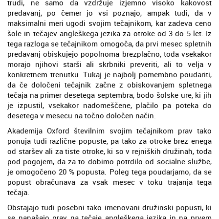
trudi, ne samo da vzdržuje izjemno visoko kakovost
predavanj, po čemer jo vsi poznajo, ampak tudi, da v
maksimalni meri ugodi svojim tečajnikom, kar zadeva ceno
šole in tečajev angleškega jezika za otroke od 3 do 5 let. Iz
tega razloga se tečajnikom omogoča, da prvi mesec spletnih
predavanj obiskujejo popolnoma brezplačno, toda vsekakor
morajo njihovi starši ali skrbniki preveriti, ali to velja v
konkretnem trenutku. Tukaj je najbolj pomembno poudariti,
da če določeni tečajnik začne z obiskovanjem spletnega
tečaja na primer desetega septembra, bodo šolske ure, ki jih
je izpustil, vsekakor nadomeščene, plačilo pa poteka do
desetega v mesecu na točno določen način.
Akademija Oxford številnim svojim tečajnikom prav tako
ponuja tudi različne popuste, pa tako za otroke brez enega
od staršev ali za tiste otroke, ki so v rejniških družinah, toda
pod pogojem, da za to dobimo potrdilo od socialne službe,
je omogočeno 20 % popusta. Poleg tega poudarjamo, da se
popust obračunava za vsak mesec v toku trajanja tega
tečaja.
Obstajajo tudi posebni tako imenovani družinski popusti, ki
se nanašajo prav na tečaje angleškega jezika in na prvem