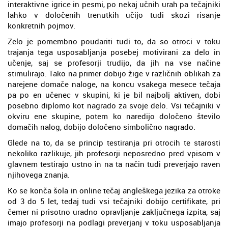
interaktivne igrice in pesmi, po nekaj učnih urah pa tečajniki
lahko v določenih trenutkih učijo tudi skozi risanje
konkretnih pojmov.
Zelo je pomembno poudariti tudi to, da so otroci v toku
trajanja tega usposabljanja posebej motivirani za delo in
učenje, saj se profesorji trudijo, da jih na vse načine
stimulirajo. Tako na primer dobijo žige v različnih oblikah za
narejene domače naloge, na koncu vsakega mesece tečaja
pa po en učenec v skupini, ki je bil najbolj aktiven, dobi
posebno diplomo kot nagrado za svoje delo. Vsi tečajniki v
okviru ene skupine, potem ko naredijo določeno število
domačih nalog, dobijo določeno simbolično nagrado.
Glede na to, da se princip testiranja pri otrocih te starosti
nekoliko razlikuje, jih profesorji neposredno pred vpisom v
glavnem testirajo ustno in na ta način tudi preverjajo raven
njihovega znanja.
Ko se konča šola in online tečaj angleškega jezika za otroke
od 3 do 5 let, tedaj tudi vsi tečajniki dobijo certifikate, pri
čemer ni prisotno uradno opravljanje zaključnega izpita, saj
imajo profesorji na podlagi preverjanj v toku usposabljanja