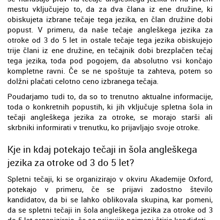
mestu vključujejo to, da za dva člana iz ene družine, ki
obiskujeta izbrane tečaje tega jezika, en član družine dobi
popust. V primeru, da naše tečaje angleškega jezika za
otroke od 3 do 5 let in ostale tečaje tega jezika obiskujejo
trije člani iz ene družine, en tečajnik dobi brezplačen tečaj
tega jezika, toda pod pogojem, da absolutno vsi končajo
kompletne ravni. Če se ne spoštuje ta zahteva, potem so
dolžni plačati celotno ceno izbranega tečaja.
Poudarjamo tudi to, da so to trenutno aktualne informacije,
toda o konkretnih popustih, ki jih vključuje spletna šola in
tečaji angleškega jezika za otroke, se morajo starši ali
skrbniki informirati v trenutku, ko prijavljajo svoje otroke.
Kje in kdaj potekajo tečaji in šola angleškega
jezika za otroke od 3 do 5 let?
Spletni tečaji, ki se organizirajo v okviru Akademije Oxford,
potekajo v primeru, če se prijavi zadostno število
kandidatov, da bi se lahko oblikovala skupina, kar pomeni,
da se spletni tečaji in šola angleškega jezika za otroke od 3