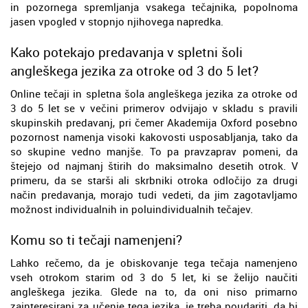
in pozornega spremljanja vsakega tečajnika, popolnoma
jasen vpogled v stopnjo njihovega napredka.
Kako potekajo predavanja v spletni šoli
angleškega jezika za otroke od 3 do 5 let?
Online tečaji in spletna šola angleškega jezika za otroke od
3 do 5 let se v večini primerov odvijajo v skladu s pravili
skupinskih predavanj, pri čemer Akademija Oxford posebno
pozornost namenja visoki kakovosti usposabljanja, tako da
so skupine vedno manjše. To pa pravzaprav pomeni, da
štejejo od najmanj štirih do maksimalno desetih otrok. V
primeru, da se starši ali skrbniki otroka odločijo za drugi
način predavanja, morajo tudi vedeti, da jim zagotavljamo
možnost individualnih in poluindividualnih tečajev.
Komu so ti tečaji namenjeni?
Lahko rečemo, da je obiskovanje tega tečaja namenjeno
vseh otrokom starim od 3 do 5 let, ki se želijo naučiti
angleškega jezika. Glede na to, da oni niso primarno
zainteresirani za učenje tega jezika, je treba poudariti, da bi