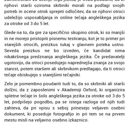
njihovi starši oziroma skrbniki morali na podlagi svojih
potreb in ocene otrok sprejeti odločitev, da se njihovi otroci
udeležijo usposabljanja in online tečaja angleškega jezika
za otroke od 3 do 5 let.
Glede na to, da gre za specifično skupino otrok, ki so manjši
in ne morejo pristopiti pisnemu testiranju, kot je to primer pri
starejših otrocih, preizkus tukaj v glavnem poteka ustno.
Seveda preizkus ne bo izveden, če kandidat nima
nikakršnega predznanja angleškega jezika. Če predavatelji
ugotovijo, da otroci posedujejo naprednejša znanja za svojo
starost, potem staršem ali skrbnikom predlagajo, da ti otroci
tečaje obiskujejo s starejšimi tečajniki.
Zelo je pomembno poudariti tudi to, da so skrbniki ali starši
dolžni, da z zaposlenimi v Akademiji Oxford, ki organizira
spletne tečaje in šolo angleškega jezika za otroke od 3 do 5
let, podpišejo pogodbo, pa se istega razloga od njih tudi
zahteva, da pri vpisu s seboj prinesejo veljaven osebni
dokument, ki poseduje fotografijo in pri tem se na prvem
mestu misli na veljavno osebno izkaznico.