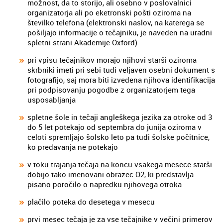
možnost, da to storijo, ali osebno v poslovalnici
organizatorja ali po eketronski pošti oziroma na
številko telefona (elektronski naslov, na katerega se
pošiljajo informacije o tečajniku, je naveden na uradni
spletni strani Akademije Oxford)
pri vpisu tečajnikov morajo njihovi starši oziroma
skrbniki imeti pri sebi tudi veljaven osebni dokument s
fotografijo, saj mora biti izvedena njihova identifikacija
pri podpisovanju pogodbe z organizatorjem tega
usposabljanja
spletne šole in tečaji angleškega jezika za otroke od 3
do 5 let potekajo od septembra do junija oziroma v
celoti spremljajo šolsko leto pa tudi šolske počitnice,
ko predavanja ne potekajo
v toku trajanja tečaja na koncu vsakega mesece starši
dobijo tako imenovani obrazec O2, ki predstavlja
pisano poročilo o napredku njihovega otroka
plačilo poteka do desetega v mesecu
prvi mesec tečaja je za vse tečajnike v večini primerov