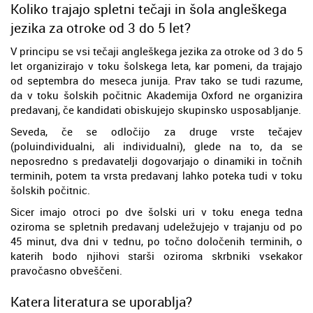
Koliko trajajo spletni tečaji in šola angleškega
jezika za otroke od 3 do 5 let?
V principu se vsi tečaji angleškega jezika za otroke od 3 do 5
let organizirajo v toku šolskega leta, kar pomeni, da trajajo
od septembra do meseca junija. Prav tako se tudi razume,
da v toku šolskih počitnic Akademija Oxford ne organizira
predavanj, če kandidati obiskujejo skupinsko usposabljanje.
Seveda, če se odločijo za druge vrste tečajev
(poluindividualni, ali individualni), glede na to, da se
neposredno s predavatelji dogovarjajo o dinamiki in točnih
terminih, potem ta vrsta predavanj lahko poteka tudi v toku
šolskih počitnic.
Sicer imajo otroci po dve šolski uri v toku enega tedna
oziroma se spletnih predavanj udeležujejo v trajanju od po
45 minut, dva dni v tednu, po točno določenih terminih, o
katerih bodo njihovi starši oziroma skrbniki vsekakor
pravočasno obveščeni.
Katera literatura se uporablja?