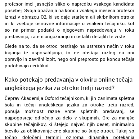
profesor imel jasnejšo sliko o napredku vsakega kandidata
posebej. Svoja opažanja na koncu vsakega meseca profesor
izrazi v obrazcu O2, ki se daje staršem ali skrbnikom otroka
in ki vsebuje osnovne informacije o vsakem tečajniku, kot
so na primer podatki o njegovem napredovanju v toku
predavanja, zatem angažiranju in ostalih detajlih te vrste.
Glede na to, da se otroci testirajo na ustrezen način v toku
trajanja te usposabljanja, to ne obstaja razlog da oni
opravijo in završni izpit, nego oni preprosto po koncu tečaja
pridobivajo certifikat.
Kako potekajo predavanja v okviru online tečaja
angleškega jezika za otroke tretji razred?
Čeprav Akademija Oxford tečajnikom, ki jih zanimata spletna
šola in tečaji angleškega jezika za otroke tretji razred,
ponuja možnost razne vrste spletnih predavanj, se
najpogosteje odločajo za delo v skupinah. Gre za manjše
skupine tečajnikov, ki štejejo največ njih deset, minimalno
število za oblikovanje ene skupine so štirje otroci. Tukaj so
točno določeni termini oziroma dinamika potekanja