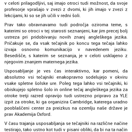
v celoti prilagodljivi, saj imajo otroci tudi možnost, da svoje
profesorje vprašajo v zvezi z dvomi, ki jih imajo v zvezi z
lekcijami, ki so se jih učili v redni šoli.
Prav tako obravnavamo tudi področja oziroma teme, s
katerimi so otroci v tej starosti seznanjeni, kar jim precej bolj
ustreza pri pridobivanju novih znanj angleškega jezika.
Pričakuje se, da vsak tečajnik po koncu tega tečaja lahko
izvaja osnovno komunikacijo v navedenem jeziku.
Besedišče, s katerim se seznanja, je v celoti usklajeno z
njegovim znanjem maternega jezika.
Usposabljanje je ves čas interaktivno, kar pomeni, da
absolutno vsi tečajniki enakopravno sodelujejo v okviru
vsake spletne šolske ure. Poleg tega lahko vsi tečajniki, ki
obiskujejo spletno šolo in online tečaj angleškega jezika za
otroke tretji razred opravijo tudi ustrezno pripravo za YLE
izpit za otroke, ki ga organizira Cambridge, katerega uradno
pooblaščeni center za preizkus na ozemlju naše države je
prav Akademija Oxford.
V času trajanja usposabljanja se tečajniki na različne načine
testirajo, tako ustno kot tudi v pisani obliki, da bi na ta način