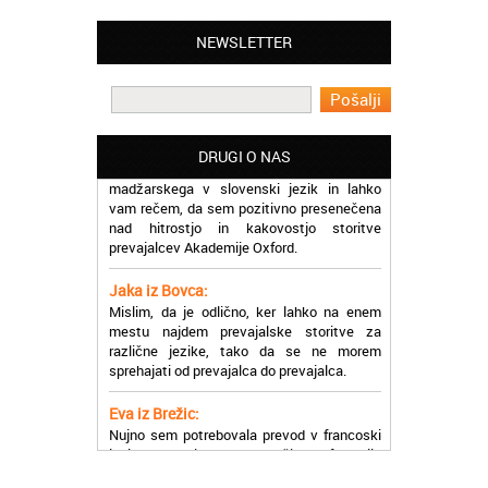
Matjaž iz Ajdovščine:
Lahko pohvalim vse zaposlene v Akademiji
Oxford, ker so resnično profesionalni in
NEWSLETTER
prevajalske storitve opravljajo hitro in
učinkoviti.
Martina iz Bleda:
Potrebovala sem prevajanje iz
DRUGI O NAS
madžarskega v slovenski jezik in lahko
vam rečem, da sem pozitivno presenečena
nad hitrostjo in kakovostjo storitve
prevajalcev Akademije Oxford.
Jaka iz Bovca:
Mislim, da je odlično, ker lahko na enem
mestu najdem prevajalske storitve za
različne jezike, tako da se ne morem
sprehajati od prevajalca do prevajalca.
Eva iz Brežic:
Nujno sem potrebovala prevod v francoski
jezik, na spletu sem našla Oxford, jih
poklicala in v roku nekaj ur sem po
elektronski pošti prejela prevod. Resnično