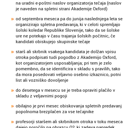
na uradni e-poštni naslov organizatorja tečaja (naslov
je naveden na spletni strani Akademije Oxford)
od septembra meseca pa do junija naslednjega leta se
organizirajo spletna predavanja, ki v celoti spremljajo
šolski koledar Republike Slovenije, tako da se šolske
ure ne potekajo v času trajanja šolskih počitnic, če
kandidati obiskujejo skupinske tečaje
starš ali skrbnik vsakega kandidata je dolžan vpisu
otroka podpisati tudi pogodbo z Akademijo Oxford,
kot organizatorjem usposabljanja; pri tem je zelo
pomembno, da se identificira v skladu s pravilih, tako
da mora posedovati veljavno osebno izkaznico, potni
list ali vozniško dovoljenje
do desetega v mesecu se je treba opraviti plačilo v
skladu z veljavnimi pogoji
obilajno je prvi mesec obiskovanja spletnih predavanj
popolnoma brezplačen za vse tečajnike
profesorji staršem ali skrbnikom otroka v toku meseca
dajejo poročilo na obrazcu O2, ki zadeva napredek