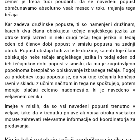
čemer je treba tudi poudariti, da se navedeni popust
obračunavamo absolutno vsak mesec v toku trajanja tega
tečaja.
Kar zadeva družinske popuste, ti so namenjeni družinam,
katerih dva člana obiskujeta tečaje angleškega jezika za
otroke tretji razred in neki drugi tečaj tega jezika in tedaj
eden od članov dobi popust v smislu popusta na zadnji
obrok. Popust obstaja tudi za tiste družine, katerih trije člani
obiskujejo neke tečaje angleškega jezika in tedaj eden od
teh tečajnikov dobi popust v smislu, da mu je zagotovljeno
popolnoma brezplačno obiskovanje izbranega tečaja. Pogoj
za pridobitev tega popusta je, da vsi trije tečajniki končajo
ravni v skladu z učnim načrtom in tega ne spoštujejo, potem
morajo plačati celotno nadomestilo, ki je navedeno v
veljavnem ceniku.
Imejte v mislih, da so vsi navedeni popusti trenutno v
veljavi, tako da v trenutku prijave ali vpisa otroka vsekakor
morate zahtevati relevantne informacije od koordinatorja za
predavanja.
Kje in kdaj potekajo tečaji angleškega jezika za