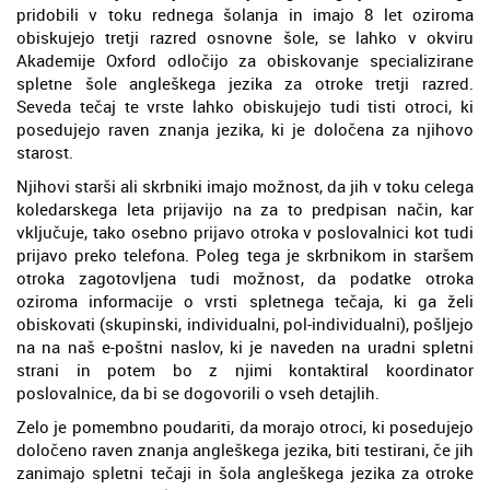
pridobili v toku rednega šolanja in imajo 8 let oziroma
obiskujejo tretji razred osnovne šole, se lahko v okviru
Akademije Oxford odločijo za obiskovanje specializirane
spletne šole angleškega jezika za otroke tretji razred.
Seveda tečaj te vrste lahko obiskujejo tudi tisti otroci, ki
posedujejo raven znanja jezika, ki je določena za njihovo
starost.
Njihovi starši ali skrbniki imajo možnost, da jih v toku celega
koledarskega leta prijavijo na za to predpisan način, kar
vključuje, tako osebno prijavo otroka v poslovalnici kot tudi
prijavo preko telefona. Poleg tega je skrbnikom in staršem
otroka zagotovljena tudi možnost, da podatke otroka
oziroma informacije o vrsti spletnega tečaja, ki ga želi
obiskovati (skupinski, individualni, pol-individualni), pošljejo
na na naš e-poštni naslov, ki je naveden na uradni spletni
strani in potem bo z njimi kontaktiral koordinator
poslovalnice, da bi se dogovorili o vseh detajlih.
Zelo je pomembno poudariti, da morajo otroci, ki posedujejo
določeno raven znanja angleškega jezika, biti testirani, če jih
zanimajo spletni tečaji in šola angleškega jezika za otroke