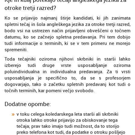
otroke tretji razred?
Ko se prijavijo najmanj štirje kandidati, ki jih zanimata
spletni tečaj in šola angleškega jezika za otroke tretji razred,
bodo vsi na ustrezen način prijavljeni obveščeni o točnem
datumu, ko se začnejo spletna predavanja. Pri tem dobijo
tudi informacije o terminih, ki se v tem primeru ne morejo
spremeniti.
Toda tečajniki oziroma njihovi skrbniki in starši lahko
izberejo tudi druge vrste usposabljanje oziroma
poluindividualna in individualna predavanja. Za ti vrsti
usposabljanja je specifično to, da se s profesorjem
dogovarjajo, tako o začetku spletnih predavanj kot tudi o
točnih terminih, kar pomeni večjo svobodo.
Dodatne opombe:
v toku celega koledarskega leta starši ali skrbniki
otroka lahko otroke prijavijo za obiskovanje tega
tečaja; prav tako imajo tudi možnost, da to storijo
preko telefona kot tudi, da podatke o otroku pošljejo