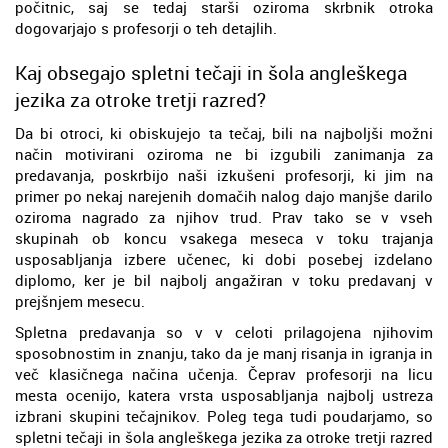
počitnic, saj se tedaj starši oziroma skrbnik otroka
dogovarjajo s profesorji o teh detajlih.
Kaj obsegajo spletni tečaji in šola angleškega
jezika za otroke tretji razred?
Da bi otroci, ki obiskujejo ta tečaj, bili na najboljši možni
način motivirani oziroma ne bi izgubili zanimanja za
predavanja, poskrbijo naši izkušeni profesorji, ki jim na
primer po nekaj narejenih domačih nalog dajo manjše darilo
oziroma nagrado za njihov trud. Prav tako se v vseh
skupinah ob koncu vsakega meseca v toku trajanja
usposabljanja izbere učenec, ki dobi posebej izdelano
diplomo, ker je bil najbolj angažiran v toku predavanj v
prejšnjem mesecu.
Spletna predavanja so v v celoti prilagojena njihovim
sposobnostim in znanju, tako da je manj risanja in igranja in
več klasičnega načina učenja. Čeprav profesorji na licu
mesta ocenijo, katera vrsta usposabljanja najbolj ustreza
izbrani skupini tečajnikov. Poleg tega tudi poudarjamo, so
spletni tečaji in šola angleškega jezika za otroke tretji razred