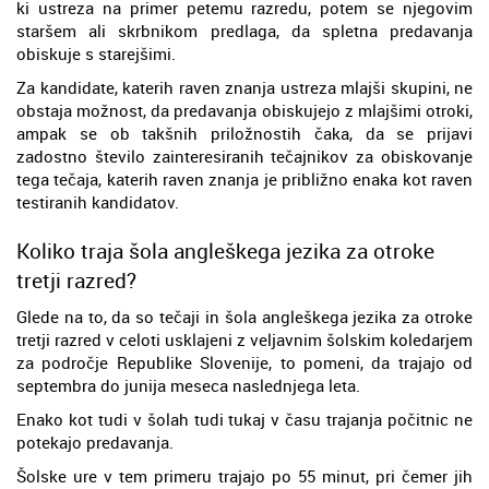
ki ustreza na primer petemu razredu, potem se njegovim
staršem ali skrbnikom predlaga, da spletna predavanja
obiskuje s starejšimi.
Za kandidate, katerih raven znanja ustreza mlajši skupini, ne
obstaja možnost, da predavanja obiskujejo z mlajšimi otroki,
ampak se ob takšnih priložnostih čaka, da se prijavi
zadostno število zainteresiranih tečajnikov za obiskovanje
tega tečaja, katerih raven znanja je približno enaka kot raven
testiranih kandidatov.
Koliko traja šola angleškega jezika za otroke
tretji razred?
Glede na to, da so tečaji in šola angleškega jezika za otroke
tretji razred v celoti usklajeni z veljavnim šolskim koledarjem
za področje Republike Slovenije, to pomeni, da trajajo od
septembra do junija meseca naslednjega leta.
Enako kot tudi v šolah tudi tukaj v času trajanja počitnic ne
potekajo predavanja.
Šolske ure v tem primeru trajajo po 55 minut, pri čemer jih