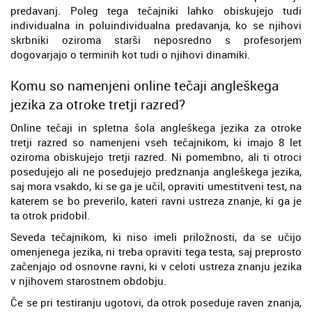
predavanj. Poleg tega tečajniki lahko obiskujejo tudi
individualna in poluindividualna predavanja, ko se njihovi
skrbniki oziroma starši neposredno s profesorjem
dogovarjajo o terminih kot tudi o njihovi dinamiki.
Komu so namenjeni online tečaji angleškega
jezika za otroke tretji razred?
Online tečaji in spletna šola angleškega jezika za otroke
tretji razred so namenjeni vseh tečajnikom, ki imajo 8 let
oziroma obiskujejo tretji razred. Ni pomembno, ali ti otroci
posedujejo ali ne posedujejo predznanja angleškega jezika,
saj mora vsakdo, ki se ga je učil, opraviti umestitveni test, na
katerem se bo preverilo, kateri ravni ustreza znanje, ki ga je
ta otrok pridobil.
Seveda tečajnikom, ki niso imeli priložnosti, da se učijo
omenjenega jezika, ni treba opraviti tega testa, saj preprosto
začenjajo od osnovne ravni, ki v celoti ustreza znanju jezika
v njihovem starostnem obdobju.
Če se pri testiranju ugotovi, da otrok poseduje raven znanja,