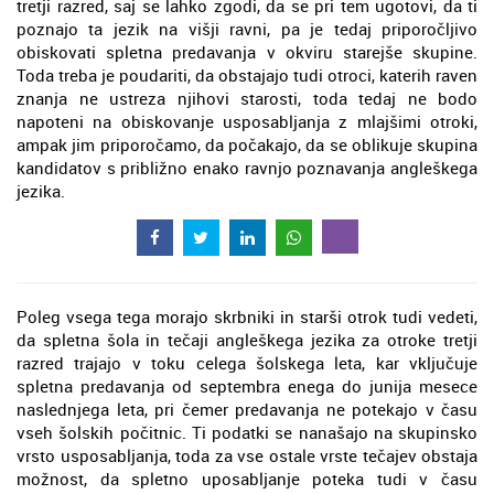
tretji razred, saj se lahko zgodi, da se pri tem ugotovi, da ti
poznajo ta jezik na višji ravni, pa je tedaj priporočljivo
obiskovati spletna predavanja v okviru starejše skupine.
Toda treba je poudariti, da obstajajo tudi otroci, katerih raven
znanja ne ustreza njihovi starosti, toda tedaj ne bodo
napoteni na obiskovanje usposabljanja z mlajšimi otroki,
ampak jim priporočamo, da počakajo, da se oblikuje skupina
kandidatov s približno enako ravnjo poznavanja angleškega
jezika.
Poleg vsega tega morajo skrbniki in starši otrok tudi vedeti,
da spletna šola in tečaji angleškega jezika za otroke tretji
razred trajajo v toku celega šolskega leta, kar vključuje
spletna predavanja od septembra enega do junija mesece
naslednjega leta, pri čemer predavanja ne potekajo v času
vseh šolskih počitnic. Ti podatki se nanašajo na skupinsko
vrsto usposabljanja, toda za vse ostale vrste tečajev obstaja
možnost, da spletno uposabljanje poteka tudi v času