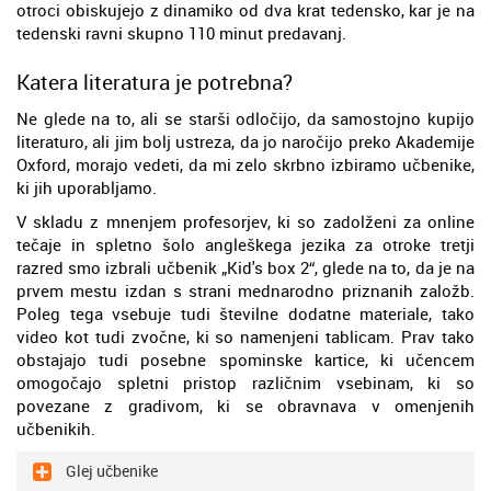
otroci obiskujejo z dinamiko od dva krat tedensko, kar je na
tedenski ravni skupno 110 minut predavanj.
Katera literatura je potrebna?
Ne glede na to, ali se starši odločijo, da samostojno kupijo
literaturo, ali jim bolj ustreza, da jo naročijo preko Akademije
Oxford, morajo vedeti, da mi zelo skrbno izbiramo učbenike,
ki jih uporabljamo.
V skladu z mnenjem profesorjev, ki so zadolženi za online
tečaje in spletno šolo angleškega jezika za otroke tretji
razred smo izbrali učbenik „Kid's box 2“, glede na to, da je na
prvem mestu izdan s strani mednarodno priznanih založb.
Poleg tega vsebuje tudi številne dodatne materiale, tako
video kot tudi zvočne, ki so namenjeni tablicam. Prav tako
obstajajo tudi posebne spominske kartice, ki učencem
omogočajo spletni pristop različnim vsebinam, ki so
povezane z gradivom, ki se obravnava v omenjenih
učbenikih.
Glej učbenike