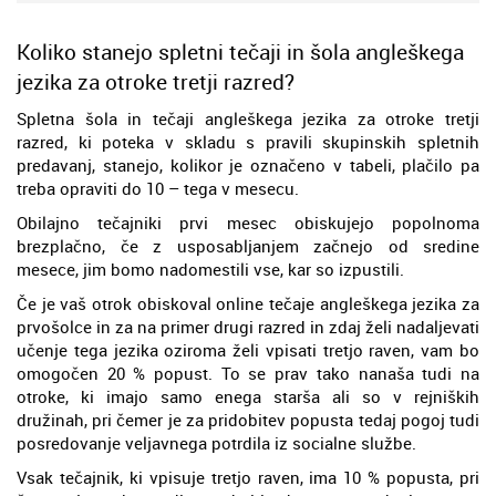
Koliko stanejo spletni tečaji in šola angleškega
jezika za otroke tretji razred?
Spletna šola in tečaji angleškega jezika za otroke tretji
razred, ki poteka v skladu s pravili skupinskih spletnih
predavanj, stanejo, kolikor je označeno v tabeli, plačilo pa
treba opraviti do 10 – tega v mesecu.
Obilajno tečajniki prvi mesec obiskujejo popolnoma
brezplačno, če z usposabljanjem začnejo od sredine
mesece, jim bomo nadomestili vse, kar so izpustili.
Če je vaš otrok obiskoval online tečaje angleškega jezika za
prvošolce in za na primer drugi razred in zdaj želi nadaljevati
učenje tega jezika oziroma želi vpisati tretjo raven, vam bo
omogočen 20 % popust. To se prav tako nanaša tudi na
otroke, ki imajo samo enega starša ali so v rejniških
družinah, pri čemer je za pridobitev popusta tedaj pogoj tudi
posredovanje veljavnega potrdila iz socialne službe.
Vsak tečajnik, ki vpisuje tretjo raven, ima 10 % popusta, pri