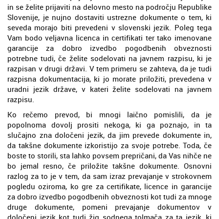
in se želite prijaviti na delovno mesto na področju Republike
Slovenije, je nujno dostaviti ustrezne dokumente o tem, ki
seveda morajo biti prevedeni v slovenski jezik. Poleg tega
Vam bodo veljavna licenca in certifikati ter tako imenovane
garancije za dobro izvedbo pogodbenih obveznosti
potrebne tudi, če želite sodelovati na javnem razpisu, ki je
razpisan v drugi državi. V tem primeru se zahteva, da je tudi
razpisna dokumentacija, ki jo morate priložiti, prevedena v
uradni jezik države, v kateri želite sodelovati na javnem
razpisu.
Ko rečemo prevod, bi mnogi laično pomislili, da je
popolnoma dovolj prositi nekoga, ki ga poznajo, in ta
slučajno zna določeni jezik, da jim prevede dokumente in,
da takšne dokumente izkoristijo za svoje potrebe. Toda, če
boste to storili, sta lahko povsem prepričani, da Vas nihče ne
bo jemal resno, če priložite takšne dokumente. Osnovni
razlog za to je v tem, da sam izraz prevajanje v strokovnem
pogledu oziroma, ko gre za certifikate, licence in garancije
za dobro izvedbo pogodbenih obveznosti kot tudi za mnoge
druge dokumente, pomeni prevajanje dokumentov v
določeni jezik kot tudi žig sodnega tolmača za ta jezik, ki