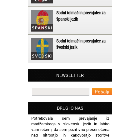
Sodni tolmač in prevajalec za
španski jezik
Sodni tolmač in prevajalec za
švedski jezik
Matjaž iz Ajdovščine:
NEWSLETTER
Lahko pohvalim vse zaposlene v Akademiji
Oxford, ker so resnično profesionalni in
prevajalske storitve opravljajo hitro in
učinkoviti.
Martina iz Bleda:
DRUGI O NAS
Potrebovala sem prevajanje iz
madžarskega v slovenski jezik in lahko
vam rečem, da sem pozitivno presenečena
nad hitrostjo in kakovostjo storitve
prevajalcev Akademije Oxford.