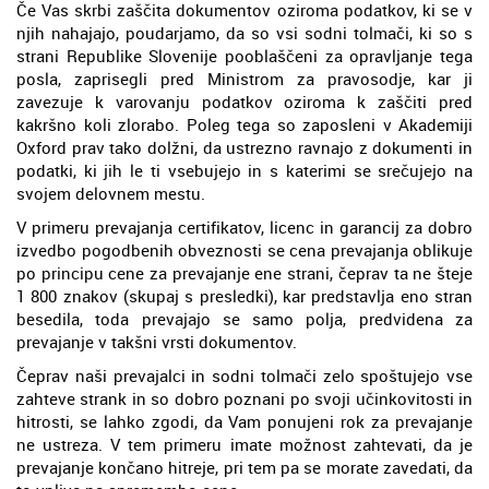
Če Vas skrbi zaščita dokumentov oziroma podatkov, ki se v
njih nahajajo, poudarjamo, da so vsi sodni tolmači, ki so s
strani Republike Slovenije pooblaščeni za opravljanje tega
posla, zaprisegli pred Ministrom za pravosodje, kar ji
zavezuje k varovanju podatkov oziroma k zaščiti pred
kakršno koli zlorabo. Poleg tega so zaposleni v Akademiji
Oxford prav tako dolžni, da ustrezno ravnajo z dokumenti in
podatki, ki jih le ti vsebujejo in s katerimi se srečujejo na
svojem delovnem mestu.
V primeru prevajanja certifikatov, licenc in garancij za dobro
izvedbo pogodbenih obveznosti se cena prevajanja oblikuje
po principu cene za prevajanje ene strani, čeprav ta ne šteje
1 800 znakov (skupaj s presledki), kar predstavlja eno stran
besedila, toda prevajajo se samo polja, predvidena za
prevajanje v takšni vrsti dokumentov.
Čeprav naši prevajalci in sodni tolmači zelo spoštujejo vse
zahteve strank in so dobro poznani po svoji učinkovitosti in
hitrosti, se lahko zgodi, da Vam ponujeni rok za prevajanje
ne ustreza. V tem primeru imate možnost zahtevati, da je
prevajanje končano hitreje, pri tem pa se morate zavedati, da