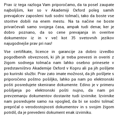
Prav iz tega razloga Vam priporočamo, da ta posel zaupate
najboljšim, ker so v Akademiji Oxford poleg samih
prevajalcev zaposleni tudi sodni tolmači, tako da boste vse
storitve dobili na enem mestu. Na ta načine ne boste
privarčevali samo svojega časa, ampak tudi denar, ker je
dobro poznano, da so cene prevajanja in overitve
dokumentov iz in v več kot 35 svetovnih jezikov
najugodnejše prav pri nas!
Vse certifikate, licence in garancije za dobro izvedbo
pogodbenih obveznosti, ki jih je treba prevesti in overiti z
žigom sodnega tolmača nam lahko osebno prinesete v
predstavništvo Akademije Oxford v Kopru ali pa jih pošljete
po kurirski službi. Prav zato imate možnost, da jih pošljete s
priporočeno poštno pošiljko, lahko pa nam po elektronski
pošti posredujete skenirane dokumente. Edino je v primeru
pošiljanja po elektronski pošti nujno, da nam pri
prevzemanju dokumentov dostavite tudi izvirnike. Izvirnike
nam posredujete samo na vpogled, da bi se sodni tolmač
prepričal o verodostojnosti dokumentov in s svojim žigom
potrdil, da je prevedeni dokument enak izvirniku.