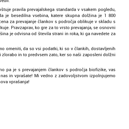
vedli.
poštuje pravila prevajalskega standarda v vsakem pogledu,
da je besedilna vsebina, katere skupna dolžina je 1 800
 cena za prevajanje člankov s področja oblikuje v skladu s
uje. Pravzaprav, ko gre za to vrsto prevajanja, se osnovni
šina je odvisna od števila strani in roka, ki ga navedete za
 omeniti, da so vsi podatki, ki so v člankih, dostavljenih
li zlorabo in to predvsem zato, ker so naši zaposleni dolžni
no pa je s prevajanjem člankov s področja biofizike, vas
 nas in vprašate! Mi vedno z zadovoljstvom izpolnjujemo
hova vprašanja!