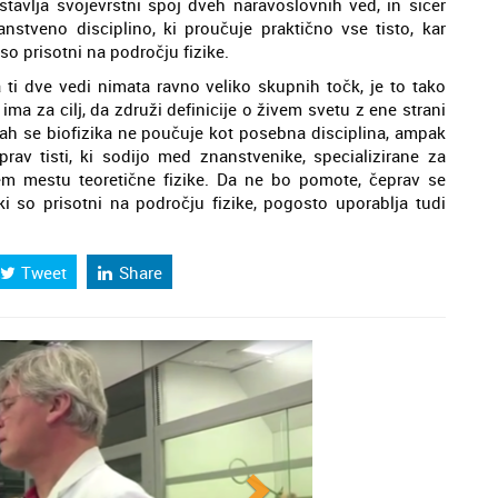
stavlja svojevrstni spoj dveh naravoslovnih ved, in sicer
anstveno disciplino, ki proučuje praktično vse tisto, kar
 so prisotni na področju fizike.
a ti dve vedi nimata ravno veliko skupnih točk, je to tako
ma za cilj, da združi definicije o živem svetu z ene strani
žavah se biofizika ne poučuje kot posebna disciplina, ampak
prav tisti, ki sodijo med znanstvenike, specializirane za
vem mestu teoretične fizike. Da ne bo pomote, čeprav se
 so prisotni na področju fizike, pogosto uporablja tudi
Tweet
Share