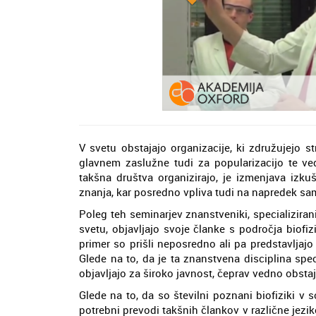
V svetu obstajajo organizacije, ki združujejo st
glavnem zaslužne tudi za popularizacijo te ved
takšna društva organizirajo, je izmenjava izku
znanja, kar posredno vpliva tudi na napredek sa
Poleg teh seminarjev znanstveniki, specializirani
svetu, objavljajo svoje članke s področja biofiz
primer so prišli neposredno ali pa predstavljaj
Glede na to, da je ta znanstvena disciplina spec
objavljajo za široko javnost, čeprav vedno obstaj
Glede na to, da so številni poznani biofiziki v
potrebni prevodi takšnih člankov v različne jezik