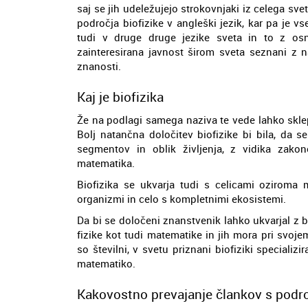
saj se jih udeležujejo strokovnjaki iz celega sve
področja biofizike v angleški jezik, kar pa je v
tudi v druge druge jezike sveta in to z osno
zainteresirana javnost širom sveta seznani z n
znanosti.
Kaj je biofizika
Že na podlagi samega naziva te vede lahko sklep
Bolj natančna določitev biofizike bi bila, da 
segmentov in oblik življenja, z vidika zakon
matematika.
Biofizika se ukvarja tudi s celicami oziroma
organizmi in celo s kompletnimi ekosistemi.
Da bi se določeni znanstvenik lahko ukvarjal z b
fizike kot tudi matematike in jih mora pri svoj
so številni, v svetu priznani biofiziki specializi
matematiko.
Kakovostno prevajanje člankov s podro