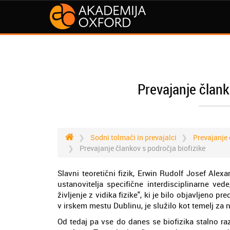
Prevajanje člank
Sodni tolmači in prevajalci
Prevajanje 
Prevajanje člankov s področja biofizike
Slavni teoretični fizik, Erwin Rudolf Josef Alexa
ustanovitelja specifične interdisciplinarne ved
življenje z vidika fizike", ki je bilo objavljeno 
v irskem mestu Dublinu, je služilo kot temelj za 
Od tedaj pa vse do danes se biofizika stalno raz