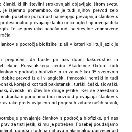
 članki, ki jih številni strokovnjaki objavljajo širom sveta,
, je izjemno pomembno, da je tudi njihov prevod zelo
stveniki posebno pozornost namenjajo prevajanju člankov s
neprofesionalno prevajanje lahko uniči ugled njihovega dela
rogih. To se prav tako nanaša tudi na številne znanstvene
ročja.
nkov s področja biofizike iz ali v kateri koli tuji jezik je
 prepričani, da boste pri nas dobili kakovostno in
el ekipe Prevajalskega centra Akademije Oxford tudi
 člankov s področja biofizike in to za več kot 35 svetovnih
dobite prevod iz ali v angleški, francoski, nemški in tudi
onski, korejski kot tudi pakistanski, turški, češki, slovaški,
inski, švedski in številne druge jezike. Ker se zavedamo
jim strankam ponujamo tudi možnost prevajanja člankov s
r prav tako predstavlja eno od pogostih zahtev naših strank,
otrebuje prevajanje člankov s področja biofizike, pri nas
o prav za tisti jezik, ki mu je potreben. Posebej poudarjamo
poslenih ponosni tudi na njihovo maksimalno posvečenost