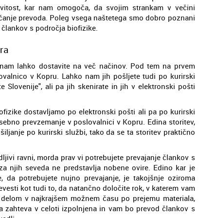
ovitost, kar nam omogoča, da svojim strankam v večini
nčanje prevoda. Poleg vsega naštetega smo dobro poznani
 člankov s področja biofizike.
ra
o, nam lahko dostavite na več načinov. Pod tem na prvem
alnico v Kopru. Lahko nam jih pošljete tudi po kurirski
 Slovenije", ali pa jih skenirate in jih v elektronski pošti
izike dostavljamo po elektronski pošti ali pa po kurirski
osebno prevzemanje v poslovalnici v Kopru. Edina storitev,
iljanje po kurirski službi, tako da se ta storitev praktično
ljivi ravni, morda prav vi potrebujete prevajanje člankov s
za njih seveda ne predstavlja nobene ovire. Edino kar je
da potrebujete nujno prevajanje, je takojšnje oziroma
revesti kot tudi to, da natančno določite rok, v katerem vam
z delom v najkrajšem možnem času po prejemu materiala,
a zahteva v celoti izpolnjena in vam bo prevod člankov s