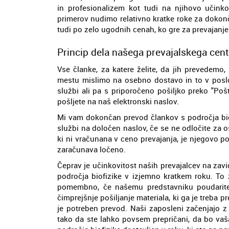
in profesionalizem kot tudi na njihovo učink
primerov nudimo relativno kratke roke za doko
tudi po zelo ugodnih cenah, ko gre za prevajanje
Princip dela našega prevajalskega cent
Vse članke, za katere želite, da jih prevedem
mestu mislimo na osebno dostavo in to v poslov
službi ali pa s priporočeno pošiljko preko "Pošte
pošljete na naš elektronski naslov.
Mi vam dokončan prevod člankov s področja biof
službi na določen naslov, če se ne odločite za 
ki ni vračunana v ceno prevajanja, je njegovo poš
zaračunava ločeno.
Čeprav je učinkovitost naših prevajalcev na zavid
področja biofizike v izjemno kratkem roku. To 
pomembno, če našemu predstavniku poudarite, 
čimprejšnje pošiljanje materiala, ki ga je treba p
je potreben prevod. Naši zaposleni začenjajo 
tako da ste lahko povsem prepričani, da bo vaš