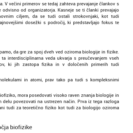
ta. V večini primerov se tedaj zahteva prevajanje člankov s
se odvisno od organizatorja. Kasneje se ti članki prevajajo
vnim ciljem, da se tudi ostali strokovnjaki, kot tudi
ajnovejšimi dosežki s področij, ki predstavljajo fokus te
amo, da gre za spoj dveh ved oziroma biologije in fizike.
se ta interdisciplinarna veda ukvarja s preučevanjem vseh
ov, ki jih zastopa fizika in v določenih primerih tudi
 molekulami in atomi, prav tako pa tudi s kompleksnimi
iofiziko, mora posedovati visoko raven znanja biologije in
em delu povezovati na ustrezen način. Prva iz tega razloga
rani tudi za teoretično fiziko kot tudi za biologijo oziroma
čja biofizike