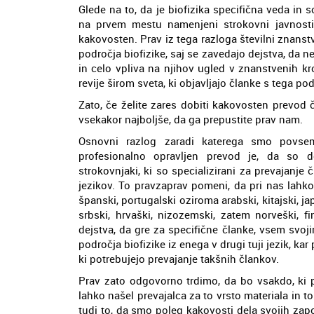
Glede na to, da je biofizika specifična veda in so
na prvem mestu namenjeni strokovni javnosti
kakovosten. Prav iz tega razloga številni znan
področja biofizike, saj se zavedajo dejstva, da 
in celo vpliva na njihov ugled v znanstvenih k
revije širom sveta, ki objavljajo članke s tega pod
Zato, če želite zares dobiti kakovosten prevod čla
vsekakor najboljše, da ga prepustite prav nam.
Osnovni razlog zaradi katerega smo povsem
profesionalno opravljen prevod je, da so d
strokovnjaki, ki so specializirani za prevajanje
jezikov. To pravzaprav pomeni, da pri nas lahko 
španski, portugalski oziroma arabski, kitajski, jap
srbski, hrvaški, nizozemski, zatem norveški, f
dejstva, da gre za specifične članke, vsem svo
področja biofizike iz enega v drugi tuji jezik, ka
ki potrebujejo prevajanje takšnih člankov.
Prav zato odgovorno trdimo, da bo vsakdo, ki p
lahko našel prevajalca za to vrsto materiala in t
tudi to, da smo poleg kakovosti dela svojih za