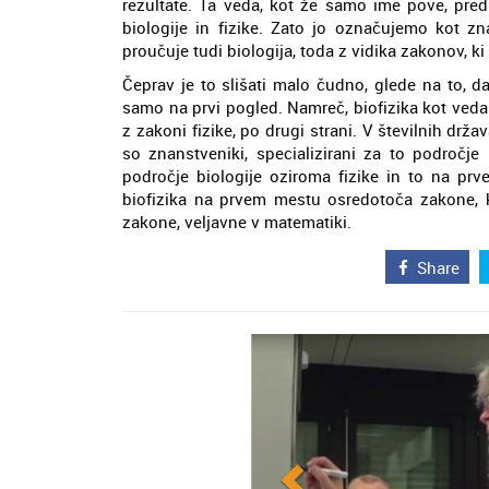
rezultate. Ta veda, kot že samo ime pove, pred
biologije in fizike. Zato jo označujemo kot zn
proučuje tudi biologija, toda z vidika zakonov, ki
Čeprav je to slišati malo čudno, glede na to, d
samo na prvi pogled. Namreč, biofizika kot veda i
z zakoni fizike, po drugi strani. V številnih dr
so znanstveniki, specializirani za to področje 
področje biologije oziroma fizike in to na pr
biofizika na prvem mestu osredotoča zakone, ki
zakone, veljavne v matematiki.
Share