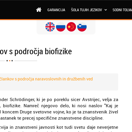
GARANCIJA
ŠOLA TUJIH JEZIKOV
SODNI TOLM
ov s področja biofizike
člankov s področja naravoslovnih in družbenih ved
nder Schrödinger, ki je po poreklu sicer Avstrijec, velja za
e, biofizike. Namreč njegovo delo, ki nosi naslov "Kaj je
pred koncem Druge svetovne vojne, ko je ta znanstvenik živel
nastanek te precej specifične znanstvene discipline.
vija in znanstveni javnosti kot tudi svetu daje neverjetne