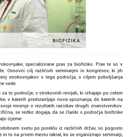
rokovnjake, specializirane prav za biofiziko. Prav te so v
e. Osnovni cilj različnih seminarjev in kongresov, ki jih
šenj strokovnjakov s tega področja, s ciljem poboljšanja
me vede.
 za to področje, v strokovnih revijah, ki izhajajo po celem
ike, v katerih predstavljajo nova spoznanja, do katerih na
o svoje mnenje o rezultatih raziskav drugih znanstvenikov.
ifična, se redko dogaja, da se članki s področja biofizike
ajo izjeme.
 sodobnem svetu po poreklu iz različnih držav, so pogosto
e in to na prvem mestu takrat, ko se organizirajo seminarji,