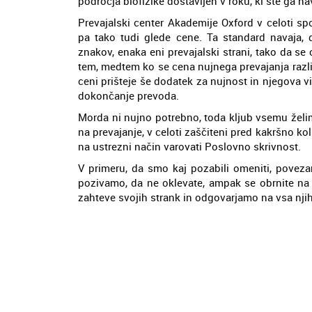
področja biofizike dostavljen v roku, ki ste ga na
Prevajalski center Akademije Oxford v celoti s
pa tako tudi glede cene. Ta standard navaja, 
znakov, enaka eni prevajalski strani, tako da se
tem, medtem ko se cena nujnega prevajanja razlik
ceni prišteje še dodatek za nujnost in njegova vi
dokončanje prevoda.
Morda ni nujno potrebno, toda kljub vsemu želimo
na prevajanje, v celoti zaščiteni pred kakršno ko
na ustrezni način varovati Poslovno skrivnost.
V primeru, da smo kaj pozabili omeniti, poveza
pozivamo, da ne oklevate, ampak se obrnite na
zahteve svojih strank in odgovarjamo na vsa nji