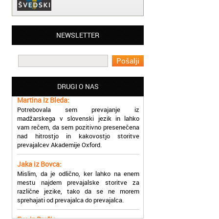
Matjaž iz Ajdovščine:
NEWSLETTER
Lahko pohvalim vse zaposlene v Akademiji
Oxford, ker so resnično profesionalni in
prevajalske storitve opravljajo hitro in
učinkoviti.
DRUGI O NAS
Martina iz Bleda:
Potrebovala sem prevajanje iz
madžarskega v slovenski jezik in lahko
vam rečem, da sem pozitivno presenečena
nad hitrostjo in kakovostjo storitve
prevajalcev Akademije Oxford.
Jaka iz Bovca:
Mislim, da je odlično, ker lahko na enem
mestu najdem prevajalske storitve za
različne jezike, tako da se ne morem
sprehajati od prevajalca do prevajalca.
Eva iz Brežic:
Nujno sem potrebovala prevod v francoski