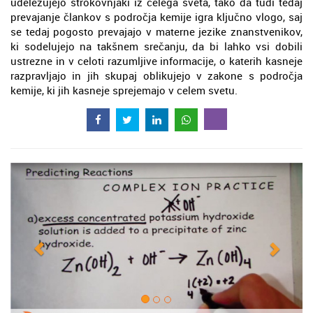
udeležujejo strokovnjaki iz celega sveta, tako da tudi tedaj
prevajanje člankov s področja kemije igra ključno vlogo, saj
se tedaj pogosto prevajajo v materne jezike znanstvenikov,
ki sodelujejo na takšnem srečanju, da bi lahko vsi dobili
ustrezne in v celoti razumljive informacije, o katerih kasneje
razpravljajo in jih skupaj oblikujejo v zakone s področja
kemije, ki jih kasneje sprejemajo v celem svetu.