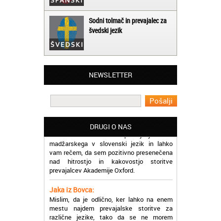
Sodni tolmač in prevajalec za
švedski jezik
Matjaž iz Ajdovščine:
Lahko pohvalim vse zaposlene v Akademiji
NEWSLETTER
Oxford, ker so resnično profesionalni in
prevajalske storitve opravljajo hitro in
učinkoviti.
Martina iz Bleda:
Potrebovala sem prevajanje iz
DRUGI O NAS
madžarskega v slovenski jezik in lahko
vam rečem, da sem pozitivno presenečena
nad hitrostjo in kakovostjo storitve
prevajalcev Akademije Oxford.
Jaka iz Bovca:
Mislim, da je odlično, ker lahko na enem
mestu najdem prevajalske storitve za
različne jezike, tako da se ne morem
sprehajati od prevajalca do prevajalca.