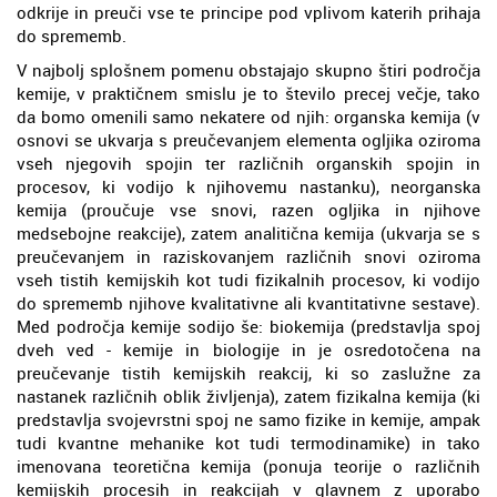
odkrije in preuči vse te principe pod vplivom katerih prihaja
do sprememb.
V najbolj splošnem pomenu obstajajo skupno štiri področja
kemije, v praktičnem smislu je to število precej večje, tako
da bomo omenili samo nekatere od njih: organska kemija (v
osnovi se ukvarja s preučevanjem elementa ogljika oziroma
vseh njegovih spojin ter različnih organskih spojin in
procesov, ki vodijo k njihovemu nastanku), neorganska
kemija (proučuje vse snovi, razen ogljika in njihove
medsebojne reakcije), zatem analitična kemija (ukvarja se s
preučevanjem in raziskovanjem različnih snovi oziroma
vseh tistih kemijskih kot tudi fizikalnih procesov, ki vodijo
do sprememb njihove kvalitativne ali kvantitativne sestave).
Med področja kemije sodijo še: biokemija (predstavlja spoj
dveh ved - kemije in biologije in je osredotočena na
preučevanje tistih kemijskih reakcij, ki so zaslužne za
nastanek različnih oblik življenja), zatem fizikalna kemija (ki
predstavlja svojevrstni spoj ne samo fizike in kemije, ampak
tudi kvantne mehanike kot tudi termodinamike) in tako
imenovana teoretična kemija (ponuja teorije o različnih
kemijskih procesih in reakcijah v glavnem z uporabo