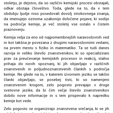
stoletju, je dejstvo, da so različni kemijski procesi obstajali,
odkar obstaja človeštvo. Toda, glede na to, da v tem
obdobju ljudje niso posedovali dovolj strokovnega znanja,
da imenujejo oziroma uzakonijo določene pojave, ki sodijo
na področje kemije, je več stoletij vse ostalo v čistem
praznoverju.
Kemija velja za eno od najpomembnejših naravoslovnih ved
in kot takšna je povezana z drugimi naravoslovnimi vedami,
na prvem mestu s fiziko in matematiko. Ta se tudi danes
razvija in veliko število znanstvenikov, ki so specializirani
prav za preučevanje kemijskih procesov in reakcij, stalno
prihaja do novih spoznanj, ki jih objavljajo v različnih
znanstvenih in poljudnoznanstvenih člankih s področja
kemije. Ne glede na to, v katerem izvornem jeziku se takšni
članki objavljajo, se posebej tisti, ki so namenjeni
znanstvenim krogom, zelo pogosto prevajajo v druge
svetovne jezike, da bi čim večje število znanstvenikov
dobilo nove informacije in s tem prispevalo k napredku
kemije kot vede.
Zelo pogosto se organizirajo znanstvena srečanja, ki se jih