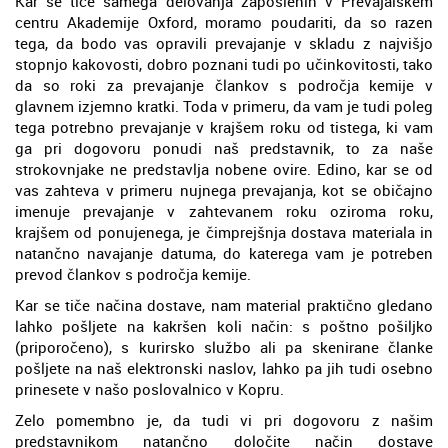
Kar se tiče samega delovanja zaposlenih v Prevajalskem
centru Akademije Oxford, moramo poudariti, da so razen
tega, da bodo vas opravili prevajanje v skladu z najvišjo
stopnjo kakovosti, dobro poznani tudi po učinkovitosti, tako
da so roki za prevajanje člankov s področja kemije v
glavnem izjemno kratki. Toda v primeru, da vam je tudi poleg
tega potrebno prevajanje v krajšem roku od tistega, ki vam
ga pri dogovoru ponudi naš predstavnik, to za naše
strokovnjake ne predstavlja nobene ovire. Edino, kar se od
vas zahteva v primeru nujnega prevajanja, kot se običajno
imenuje prevajanje v zahtevanem roku oziroma roku,
krajšem od ponujenega, je čimprejšnja dostava materiala in
natančno navajanje datuma, do katerega vam je potreben
prevod člankov s področja kemije.
Kar se tiče načina dostave, nam material praktično gledano
lahko pošljete na kakršen koli način: s poštno pošiljko
(priporočeno), s kurirsko službo ali pa skenirane članke
pošljete na naš elektronski naslov, lahko pa jih tudi osebno
prinesete v našo poslovalnico v Kopru.
Zelo pomembno je, da tudi vi pri dogovoru z našim
predstavnikom natančno določite način dostave