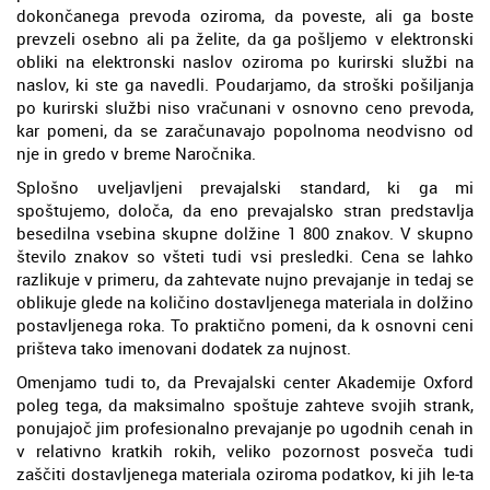
dokončanega prevoda oziroma, da poveste, ali ga boste
prevzeli osebno ali pa želite, da ga pošljemo v elektronski
obliki na elektronski naslov oziroma po kurirski službi na
naslov, ki ste ga navedli. Poudarjamo, da stroški pošiljanja
po kurirski službi niso vračunani v osnovno ceno prevoda,
kar pomeni, da se zaračunavajo popolnoma neodvisno od
nje in gredo v breme Naročnika.
Splošno uveljavljeni prevajalski standard, ki ga mi
spoštujemo, določa, da eno prevajalsko stran predstavlja
besedilna vsebina skupne dolžine 1 800 znakov. V skupno
število znakov so všteti tudi vsi presledki. Cena se lahko
razlikuje v primeru, da zahtevate nujno prevajanje in tedaj se
oblikuje glede na količino dostavljenega materiala in dolžino
postavljenega roka. To praktično pomeni, da k osnovni ceni
prišteva tako imenovani dodatek za nujnost.
Omenjamo tudi to, da Prevajalski center Akademije Oxford
poleg tega, da maksimalno spoštuje zahteve svojih strank,
ponujajoč jim profesionalno prevajanje po ugodnih cenah in
v relativno kratkih rokih, veliko pozornost posveča tudi
zaščiti dostavljenega materiala oziroma podatkov, ki jih le-ta