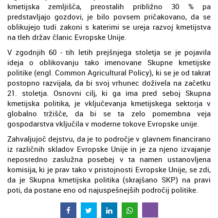
kmetijska zemljišča, preostalih približno 30 % pa
predstavljajo gozdovi, je bilo povsem pričakovano, da se
oblikujejo tudi zakoni s katerimi se ureja razvoj kmetijstva
na tleh držav članic Evropske Unije.
V zgodnjih 60 - tih letih prejšnjega stoletja se je pojavila
ideja o oblikovanju tako imenovane Skupne kmetijske
politike (engl. Common Agricultural Policy), ki se je od takrat
postopno razvijala, da bi svoj vrhunec doživela na začetku
21. stoletja. Osnovni cilj, ki ga ima pred seboj Skupna
kmetijska politika, je vključevanja kmetijskega sektorja v
globalno tržišče, da bi se ta zelo pomembna veja
gospodarstva vključila v moderne tokove Evropske unije.
Zahvaljujoč dejstvu, da je to področje v glavnem financirano
iz različnih skladov Evropske Unije in je za njeno izvajanje
neposredno zaslužna posebej v ta namen ustanovljena
komisija, ki je prav tako v pristojnosti Evropske Unije, se zdi,
da je Skupna kmetijska politika (skrajšano SKP) na pravi
poti, da postane eno od najuspešnejših področij politike.