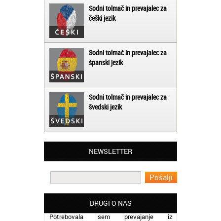
Sodni tolmač in prevajalec za
češki jezik
Sodni tolmač in prevajalec za
španski jezik
Sodni tolmač in prevajalec za
švedski jezik
Matjaž iz Ajdovščine:
NEWSLETTER
Lahko pohvalim vse zaposlene v Akademiji
Oxford, ker so resnično profesionalni in
prevajalske storitve opravljajo hitro in
učinkoviti.
Martina iz Bleda:
DRUGI O NAS
Potrebovala sem prevajanje iz
madžarskega v slovenski jezik in lahko