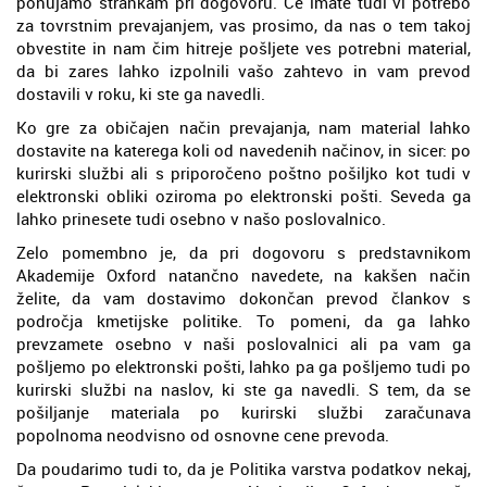
ponujamo strankam pri dogovoru. Če imate tudi vi potrebo
za tovrstnim prevajanjem, vas prosimo, da nas o tem takoj
obvestite in nam čim hitreje pošljete ves potrebni material,
da bi zares lahko izpolnili vašo zahtevo in vam prevod
dostavili v roku, ki ste ga navedli.
Ko gre za običajen način prevajanja, nam material lahko
dostavite na katerega koli od navedenih načinov, in sicer: po
kurirski službi ali s priporočeno poštno pošiljko kot tudi v
elektronski obliki oziroma po elektronski pošti. Seveda ga
lahko prinesete tudi osebno v našo poslovalnico.
Zelo pomembno je, da pri dogovoru s predstavnikom
Akademije Oxford natančno navedete, na kakšen način
želite, da vam dostavimo dokončan prevod člankov s
področja kmetijske politike. To pomeni, da ga lahko
prevzamete osebno v naši poslovalnici ali pa vam ga
pošljemo po elektronski pošti, lahko pa ga pošljemo tudi po
kurirski službi na naslov, ki ste ga navedli. S tem, da se
pošiljanje materiala po kurirski službi zaračunava
popolnoma neodvisno od osnovne cene prevoda.
Da poudarimo tudi to, da je Politika varstva podatkov nekaj,