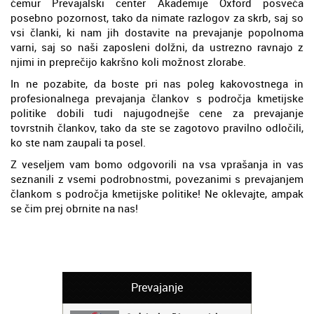
čemur Prevajalski center Akademije Oxford posveča
posebno pozornost, tako da nimate razlogov za skrb, saj so
vsi članki, ki nam jih dostavite na prevajanje popolnoma
varni, saj so naši zaposleni dolžni, da ustrezno ravnajo z
njimi in preprečijo kakršno koli možnost zlorabe.
In ne pozabite, da boste pri nas poleg kakovostnega in
profesionalnega prevajanja člankov s področja kmetijske
politike dobili tudi najugodnejše cene za prevajanje
tovrstnih člankov, tako da ste se zagotovo pravilno odločili,
ko ste nam zaupali ta posel.
Z veseljem vam bomo odgovorili na vsa vprašanja in vas
seznanili z vsemi podrobnostmi, povezanimi s prevajanjem
člankom s področja kmetijske politike! Ne oklevajte, ampak
se čim prej obrnite na nas!
Prevajanje