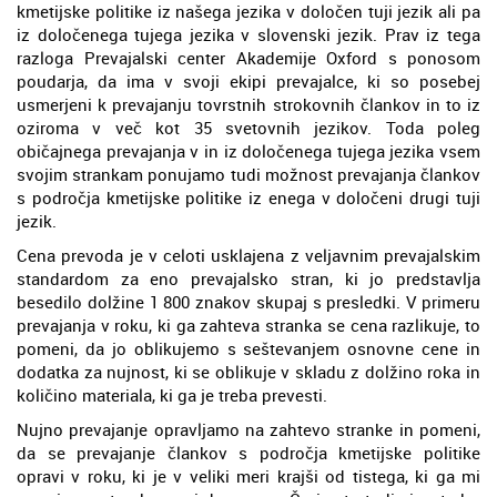
kmetijske politike iz našega jezika v določen tuji jezik ali pa
iz določenega tujega jezika v slovenski jezik. Prav iz tega
razloga Prevajalski center Akademije Oxford s ponosom
poudarja, da ima v svoji ekipi prevajalce, ki so posebej
usmerjeni k prevajanju tovrstnih strokovnih člankov in to iz
oziroma v več kot 35 svetovnih jezikov. Toda poleg
običajnega prevajanja v in iz določenega tujega jezika vsem
svojim strankam ponujamo tudi možnost prevajanja člankov
s področja kmetijske politike iz enega v določeni drugi tuji
jezik.
Cena prevoda je v celoti usklajena z veljavnim prevajalskim
standardom za eno prevajalsko stran, ki jo predstavlja
besedilo dolžine 1 800 znakov skupaj s presledki. V primeru
prevajanja v roku, ki ga zahteva stranka se cena razlikuje, to
pomeni, da jo oblikujemo s seštevanjem osnovne cene in
dodatka za nujnost, ki se oblikuje v skladu z dolžino roka in
količino materiala, ki ga je treba prevesti.
Nujno prevajanje opravljamo na zahtevo stranke in pomeni,
da se prevajanje člankov s področja kmetijske politike
opravi v roku, ki je v veliki meri krajši od tistega, ki ga mi