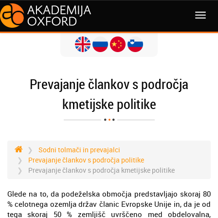
MENI
Prevajanje člankov s področja
kmetijske politike
Sodni tolmači in prevajalci
Prevajanje člankov s področja politike
Prevajanje člankov s področja kmetijske politike
Glede na to, da podeželska območja predstavljajo skoraj 80
% celotnega ozemlja držav članic Evropske Unije in, da je od
tega skoraj 50 % zemljišč uvrščeno med obdelovalna,