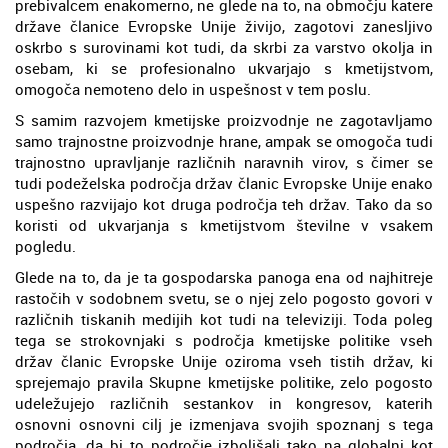
prebivalcem enakomerno, ne glede na to, na območju katere
države članice Evropske Unije živijo, zagotovi zanesljivo
oskrbo s surovinami kot tudi, da skrbi za varstvo okolja in
osebam, ki se profesionalno ukvarjajo s kmetijstvom,
omogoča nemoteno delo in uspešnost v tem poslu.
S samim razvojem kmetijske proizvodnje ne zagotavljamo
samo trajnostne proizvodnje hrane, ampak se omogoča tudi
trajnostno upravljanje različnih naravnih virov, s čimer se
tudi podeželska področja držav članic Evropske Unije enako
uspešno razvijajo kot druga področja teh držav. Tako da so
koristi od ukvarjanja s kmetijstvom številne v vsakem
pogledu.
Glede na to, da je ta gospodarska panoga ena od najhitreje
rastočih v sodobnem svetu, se o njej zelo pogosto govori v
različnih tiskanih medijih kot tudi na televiziji. Toda poleg
tega se strokovnjaki s področja kmetijske politike vseh
držav članic Evropske Unije oziroma vseh tistih držav, ki
sprejemajo pravila Skupne kmetijske politike, zelo pogosto
udeležujejo različnih sestankov in kongresov, katerih
osnovni osnovni cilj je izmenjava svojih spoznanj s tega
področja, da bi to področje izboljšali tako na globalni kot