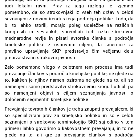
tudi lokalni ravni. Prav iz tega razloga je izjemno
pomembno, da so strokovnjaki iz vseh teh držav v celoti
seznanjeni z novimi trendi s tega področja politike. Toda, da
bi to lahko storili, morajo poleg udeležbe na različnih
kongresih in sestankih, spremljati tudi ozko strokovne
mednarodne revije in pisati avtorske članke s področja
kmetijske politike z osnovnim ciljem, da smernice za
pravilno upravljanje SKP predstavijo čim večjemu delu
prebivalstva in strokovni javnosti.
Zelo pomembno vlogo v celotnem tem procesu ima tudi
prevajanje člankov s področja kmetijske politike, ne glede na
to, kakšen je njihov namen oziroma ne glede na to, ali so
namenjeni samo predstavitvi strokovnemu krogu ljudi ali pa
so namenjeni objavi s ciljem seznanjanja javnosti o
določenih segmentih kmetijske politike.
Prevajanje tovrstnih člankov je treba zaupati prevajalcem, ki
so specializirani prav za kmetijsko politiko in so v celoti
seznanjeni s strokovno terminologijo SKP, saj edino v tem
primeru lahko govorimo o kakovostnem prevajanju, in to ne
glede na to, ali gre za prevajanje člankov s področja