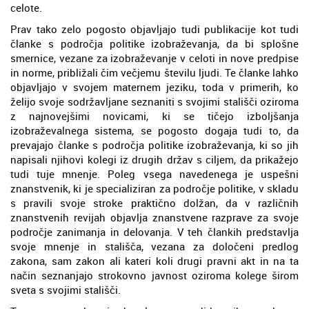
celote.
Prav tako zelo pogosto objavljajo tudi publikacije kot tudi
članke s področja politike izobraževanja, da bi splošne
smernice, vezane za izobraževanje v celoti in nove predpise
in norme, približali čim večjemu številu ljudi. Te članke lahko
objavljajo v svojem maternem jeziku, toda v primerih, ko
želijo svoje sodržavljane seznaniti s svojimi stališči oziroma
z najnovejšimi novicami, ki se tičejo izboljšanja
izobraževalnega sistema, se pogosto dogaja tudi to, da
prevajajo članke s področja politike izobraževanja, ki so jih
napisali njihovi kolegi iz drugih držav s ciljem, da prikažejo
tudi tuje mnenje. Poleg vsega navedenega je uspešni
znanstvenik, ki je specializiran za področje politike, v skladu
s pravili svoje stroke praktično dolžan, da v različnih
znanstvenih revijah objavlja znanstvene razprave za svoje
področje zanimanja in delovanja. V teh člankih predstavlja
svoje mnenje in stališča, vezana za določeni predlog
zakona, sam zakon ali kateri koli drugi pravni akt in na ta
način seznanjajo strokovno javnost oziroma kolege širom
sveta s svojimi stališči.