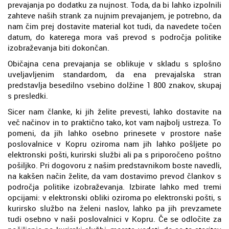
prevajanja po dodatku za nujnost. Toda, da bi lahko izpolnili
zahteve naših strank za nujnim prevajanjem, je potrebno, da
nam čim prej dostavite material kot tudi, da navedete točen
datum, do katerega mora vaš prevod s področja politike
izobraževanja biti dokončan.
Običajna cena prevajanja se oblikuje v skladu s splošno
uveljavljenim standardom, da ena prevajalska stran
predstavlja besedilno vsebino dolžine 1 800 znakov, skupaj
s presledki.
Sicer nam članke, ki jih želite prevesti, lahko dostavite na
več načinov in to praktično tako, kot vam najbolj ustreza. To
pomeni, da jih lahko osebno prinesete v prostore naše
poslovalnice v Kopru oziroma nam jih lahko pošljete po
elektronski pošti, kurirski službi ali pa s priporočeno poštno
pošiljko. Pri dogovoru z našim predstavnikom boste navedli,
na kakšen način želite, da vam dostavimo prevod člankov s
področja politike izobraževanja. Izbirate lahko med tremi
opcijami: v elektronski obliki oziroma po elektronski pošti, s
kurirsko službo na želeni naslov, lahko pa jih prevzamete
tudi osebno v naši poslovalnici v Kopru. Če se odločite za