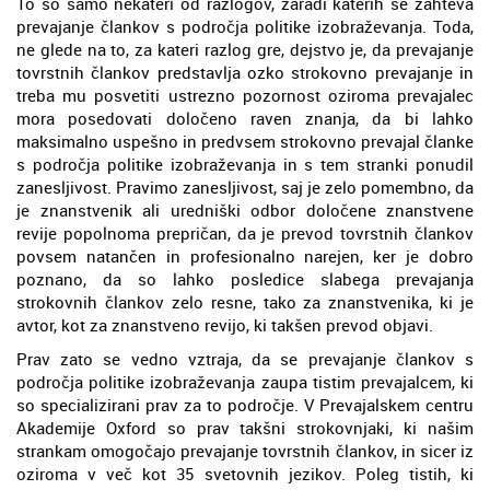
To so samo nekateri od razlogov, zaradi katerih se zahteva
prevajanje člankov s področja politike izobraževanja. Toda,
ne glede na to, za kateri razlog gre, dejstvo je, da prevajanje
tovrstnih člankov predstavlja ozko strokovno prevajanje in
treba mu posvetiti ustrezno pozornost oziroma prevajalec
mora posedovati določeno raven znanja, da bi lahko
maksimalno uspešno in predvsem strokovno prevajal članke
s področja politike izobraževanja in s tem stranki ponudil
zanesljivost. Pravimo zanesljivost, saj je zelo pomembno, da
je znanstvenik ali uredniški odbor določene znanstvene
revije popolnoma prepričan, da je prevod tovrstnih člankov
povsem natančen in profesionalno narejen, ker je dobro
poznano, da so lahko posledice slabega prevajanja
strokovnih člankov zelo resne, tako za znanstvenika, ki je
avtor, kot za znanstveno revijo, ki takšen prevod objavi.
Prav zato se vedno vztraja, da se prevajanje člankov s
področja politike izobraževanja zaupa tistim prevajalcem, ki
so specializirani prav za to področje. V Prevajalskem centru
Akademije Oxford so prav takšni strokovnjaki, ki našim
strankam omogočajo prevajanje tovrstnih člankov, in sicer iz
oziroma v več kot 35 svetovnih jezikov. Poleg tistih, ki