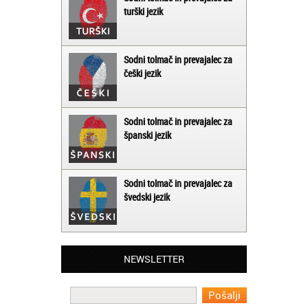
turški jezik
Sodni tolmač in prevajalec za
češki jezik
Sodni tolmač in prevajalec za
španski jezik
Sodni tolmač in prevajalec za
švedski jezik
Matjaž iz Ajdovščine:
Lahko pohvalim vse zaposlene v Akademiji
NEWSLETTER
Oxford, ker so resnično profesionalni in
prevajalske storitve opravljajo hitro in
učinkoviti.