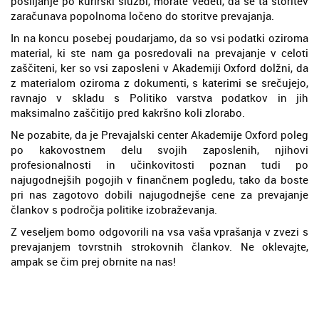
pošiljanje po kurirski službi, morate vedeti, da se ta storitev
zaračunava popolnoma ločeno do storitve prevajanja.
In na koncu posebej poudarjamo, da so vsi podatki oziroma
material, ki ste nam ga posredovali na prevajanje v celoti
zaščiteni, ker so vsi zaposleni v Akademiji Oxford dolžni, da
z materialom oziroma z dokumenti, s katerimi se srečujejo,
ravnajo v skladu s Politiko varstva podatkov in jih
maksimalno zaščitijo pred kakršno koli zlorabo.
Ne pozabite, da je Prevajalski center Akademije Oxford poleg
po kakovostnem delu svojih zaposlenih, njihovi
profesionalnosti in učinkovitosti poznan tudi po
najugodnejših pogojih v finančnem pogledu, tako da boste
pri nas zagotovo dobili najugodnejše cene za prevajanje
člankov s področja politike izobraževanja.
Z veseljem bomo odgovorili na vsa vaša vprašanja v zvezi s
prevajanjem tovrstnih strokovnih člankov. Ne oklevajte,
ampak se čim prej obrnite na nas!