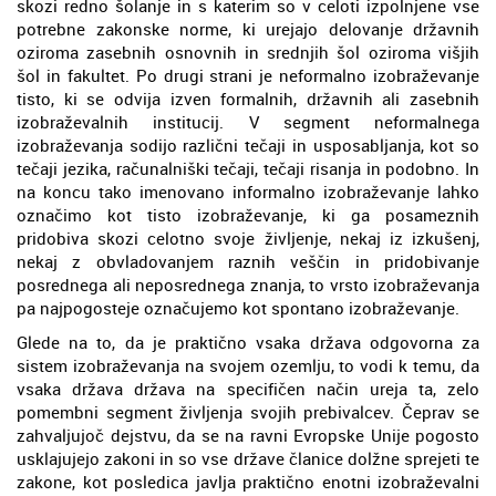
skozi redno šolanje in s katerim so v celoti izpolnjene vse
potrebne zakonske norme, ki urejajo delovanje državnih
oziroma zasebnih osnovnih in srednjih šol oziroma višjih
šol in fakultet. Po drugi strani je neformalno izobraževanje
tisto, ki se odvija izven formalnih, državnih ali zasebnih
izobraževalnih institucij. V segment neformalnega
izobraževanja sodijo različni tečaji in usposabljanja, kot so
tečaji jezika, računalniški tečaji, tečaji risanja in podobno. In
na koncu tako imenovano informalno izobraževanje lahko
označimo kot tisto izobraževanje, ki ga posameznih
pridobiva skozi celotno svoje življenje, nekaj iz izkušenj,
nekaj z obvladovanjem raznih veščin in pridobivanje
posrednega ali neposrednega znanja, to vrsto izobraževanja
pa najpogosteje označujemo kot spontano izobraževanje.
Glede na to, da je praktično vsaka država odgovorna za
sistem izobraževanja na svojem ozemlju, to vodi k temu, da
vsaka država država na specifičen način ureja ta, zelo
pomembni segment življenja svojih prebivalcev. Čeprav se
zahvaljujoč dejstvu, da se na ravni Evropske Unije pogosto
usklajujejo zakoni in so vse države članice dolžne sprejeti te
zakone, kot posledica javlja praktično enotni izobraževalni