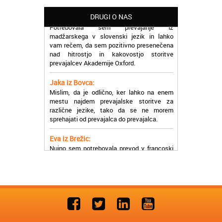
Martina iz Bleda:
Potrebovala sem prevajanje iz
DRUGI O NAS
madžarskega v slovenski jezik in lahko
vam rečem, da sem pozitivno presenečena
nad hitrostjo in kakovostjo storitve
prevajalcev Akademije Oxford.
Jaka iz Bovca:
Mislim, da je odlično, ker lahko na enem
mestu najdem prevajalske storitve za
različne jezike, tako da se ne morem
sprehajati od prevajalca do prevajalca.
Eva iz Brežic:
Nujno sem potrebovala prevod v francoski
jezik, na spletu sem našla Oxford, jih
poklicala in v roku nekaj ur sem po
elektronski pošti prejela prevod. Resnično
so izjemni!
Zoran iz Velenja:
Uslužni, hitri in ljubeznivi, za njih imam
samo pohvalne besede!