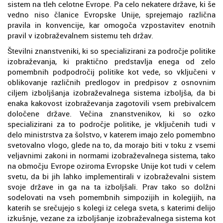
sistem na tleh celotne Evrope. Pa celo nekatere države, ki še
vedno niso članice Evropske Unije, sprejemajo različna
pravila in konvencije, kar omogoča vzpostavitev enotnih
pravil v izobraževalnem sistemu teh držav.
Številni znanstveniki, ki so specializirani za področje politike
izobraževanja, ki praktično predstavlja enega od zelo
pomembnih podpodročij politike kot vede, so vključeni v
oblikovanje različnih predlogov in predpisov z osnovnim
ciljem izboljšanja izobraževalnega sistema izboljša, da bi
enaka kakovost izobraževanja zagotovili vsem prebivalcem
določene države. Večina znanstvenikov, ki so ozko
specializirani za to področje politike, je vključenih tudi v
delo ministrstva za šolstvo, v katerem imajo zelo pomembno
svetovalno vlogo, glede na to, da morajo biti v toku z vsemi
veljavnimi zakoni in normami izobraževalnega sistema, tako
na območju Evrope oziroma Evropske Unije kot tudi v celem
svetu, da bi jih lahko implementirali v izobraževalni sistem
svoje države in ga na ta izboljšali. Prav tako so dolžni
sodelovati na vseh pomembnih simpozijih in kolegijih, na
katerih se srečujejo s kolegi iz celega sveta, s katerimi delijo
izkušnje, vezane za izboljšanje izobraževalnega sistema kot