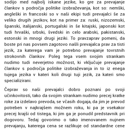
sodijo med najbolj iskane jezike, ko gre za prevajanje
člankov s področja politike izobraževanja, kot so: nemški,
angleški in francoski so v naši ekipi tudi prevajalci še za
veliko drugih jezikov, kot na primer za: ruski, nizozemski,
španski, italijanski, portugalski in še kitajski, japonski kot
tudi hrvaški, srbski, švedski in celo arabski, pakistanski,
estonski in mnogi drugi jeziki. To pravzaprav pomeni, da
boste pri nas povsem zagotovo našli prevajalca prav za tisti
jezik, za katerega vam je potrebno prevajanje tovrstnih
strokovnih člankov. Poleg tega vsem svojim strankam
nudimo tudi neverjetno možnost, ki vključuje prevajanje
člankov s področja politike izobraževanja in to iz enega
tujega jezika v kateri koli drugi tuji jezik, za kateri smo
specializirani.
Čeprav so naši prevajalci dobro poznani po svoji
učinkovitosti, tako da svojim strankam nudimo precej kratke
roke za izdelavo prevoda, se včasih dogaja, da jim je prevod
potreben v najkrajšem možnem roku, ki pa je vsekakor
precej krajši od tistega, ki jim ga je ponudil predstavnik pri
dogovoru. Tedaj govorimo o tako imenovanem nujnem
prevajanju, katerega cena se razlikuje od standardne cene