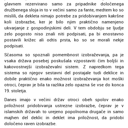
glavnem rezervirano samo za pripadnike določenega
družbenega sloja in to v večini samo za fante, medtem ko so
mislili, da dekleta nimajo potrebe za pridobivanjem kakršne
koli izobrazbe, ker je bilo njim praktično namenjeno
ukvarjanje z gospodinjskimi deli. V tem obdobju se ljudje
zelo pogosto niso znali niti podpisati, pa bi enostavno
postavili križec ali odtis prsta, ko so se morali nekje
podpisati.
Sčasoma so spoznali pomembnost izobraževanja, pa je
vsaka država posebej poskušala vzpostaviti čim boljši in
kakovostnejši izobraževalni sistem. Z napredkom tega
sistema so njegov sestavni del postajale tudi deklice in
dobile praktično enako možnost izobraževanja kot moški
otroci, čeprav je bila ta razlika zelo opazna še vse do konca
19. stoletja.
Danes imajo v večini držav otroci obeh spolov enako
priložnost pridobivanja ustrezne izobrazbe, čeprav je v
islamskih državah to urejeno popolnoma drugače in samo
majhen del deklic in deklet ima priložnost, da pridobi
določeno raven izobrazbe.