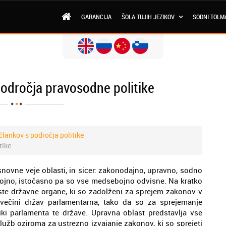
GARANCIJA
ŠOLA TUJIH JEZIKOV
SODNI TOLM
področja pravosodne politike
člankov s področja politike
tike
osnovne veje oblasti, in sicer: zakonodajno, upravno, sodno
stojno, istočasno pa so vse medsebojno odvisne. Na kratko
ste državne organe, ki so zadolženi za sprejem zakonov v
 večini držav parlamentarna, tako da so za sprejemanje
ki parlamenta te države. Upravna oblast predstavlja vse
služb oziroma za ustrezno izvajanje zakonov, ki so sprejeti