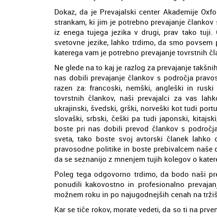
Dokaz, da je Prevajalski center Akademije Oxfo
strankam, ki jim je potrebno prevajanje člankov
iz enega tujega jezika v drugi, prav tako tuji.
svetovne jezike, lahko trdimo, da smo povsem pre
katerega vam je potrebno prevajanje tovrstnih čl
Ne glede na to kaj je razlog za prevajanje takšni
nas dobili prevajanje člankov s področja pravoso
razen za: francoski, nemški, angleški in ruski
tovrstnih člankov, naši prevajalci za vas lah
ukrajinski, švedski, grški, norveški kot tudi portu
slovaški, srbski, češki pa tudi japonski, kitajs
boste pri nas dobili prevod člankov s področja
sveta, tako boste svoj avtorski članek lahko o
pravosodne politike in boste prebivalcem naše d
da se seznanijo z mnenjem tujih kolegov o kate
Poleg tega odgovorno trdimo, da bodo naši pr
ponudili kakovostno in profesionalno prevajan
možnem roku in po najugodnejših cenah na trži
Kar se tiče rokov, morate vedeti, da so ti na prv