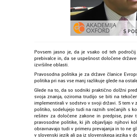
Povsem jasno je, da je vsako od teh področ
prebivalce in, da se uspešnost določene države
izvršilne oblasti.
Pravosodna politika je za države članice Evrop
politika pri nas vse manj razlikuje glede na ostal
Glede na to, da so sodniki praktično dolžni pr
svoja znanja, oziroma trudijo se biti na tekoč
implementirali v sodstvo v svoji državi. S tem 
politiko, sodelujejo tudi na raznih srečanjih s kol
rešitev za določene zakone in predpise, prav
pravosodne politike, ki jih objavljajo njihovi k
obravnavajo tudi v primeru prevajanja in to ne gl
v slovenski jezik ali pa iz slovenskega jezika v dol