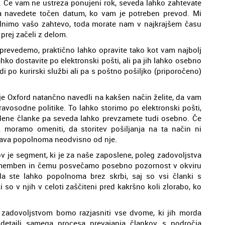
ki. Če vam ne ustreza ponujeni rok, seveda lahko zahtevate
ka navedete točen datum, ko vam je potreben prevod. Mi
zpolnimo vašo zahtevo, toda morate nam v najkrajšem času
 prej začeli z delom.
a prevedemo, praktično lahko opravite tako kot vam najbolj
ko dostavite po elektronski pošti, ali pa jih lahko osebno
di po kurirski službi ali pa s poštno pošiljko (priporočeno)
e Oxford natančno navedli na kakšen način želite, da vam
vosodne politike. To lahko storimo po elektronski pošti,
evedene članke pa seveda lahko prevzamete tudi osebno. Če
, moramo omeniti, da storitev pošiljanja na ta način ni
nava popolnoma neodvisno od nje.
v je segment, ki je za naše zaposlene, poleg zadovoljstva
 pomemben in čemu posvečamo posebno pozornost v okviru
da ste lahko popolnoma brez skrbi, saj so vsi članki s
 so v njih v celoti zaščiteni pred kakršno koli zlorabo, ko
 zadovoljstvom bomo razjasniti vse dvome, ki jih morda
detajli samega procesa prevajanja člankov s področja