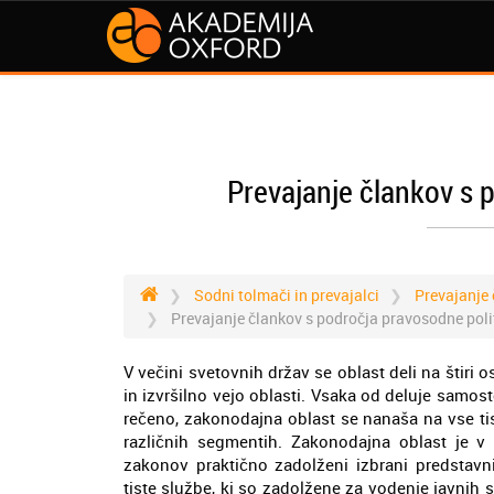
Prevajanje člankov s 
Sodni tolmači in prevajalci
Prevajanje 
Prevajanje člankov s področja pravosodne poli
V večini svetovnih držav se oblast deli na štiri 
in izvršilno vejo oblasti. Vsaka od deluje samo
rečeno, zakonodajna oblast se nanaša na vse ti
različnih segmentih. Zakonodajna oblast je v
zakonov praktično zadolženi izbrani predstavni
tiste službe, ki so zadolžene za vodenje javnih 