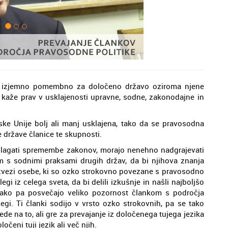
ij izjemno pomembno za določeno državo oziroma njene
 kaže prav v usklajenosti upravne, sodne, zakonodajne in
ske Unije bolj ali manj usklajena, tako da se pravosodna
e države članice te skupnosti.
edlagati spremembe zakonov, morajo nenehno nadgrajevati
em s sodnimi praksami drugih držav, da bi njihova znanja
v zvezi osebe, ki so ozko strokovno povezane s pravosodno
egi iz celega sveta, da bi delili izkušnje in našli najboljšo
 tako pa posvečajo veliko pozornost člankom s področja
olegi. Ti članki sodijo v vrsto ozko strokovnih, pa se tako
ede na to, ali gre za prevajanje iz določenega tujega jezika
očeni tuji jezik ali več njih.