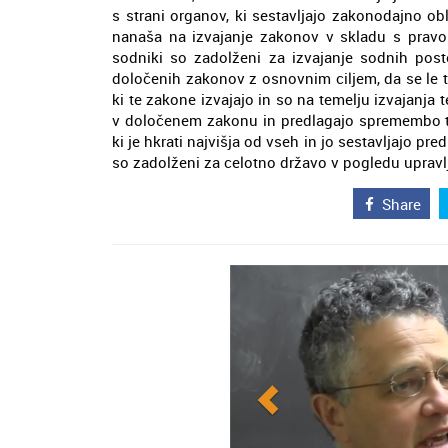
s strani organov, ki sestavljajo zakonodajno obl
nanaša na izvajanje zakonov v skladu s prav
sodniki so zadolženi za izvajanje sodnih pos
določenih zakonov z osnovnim ciljem, da se le ti
ki te zakone izvajajo in so na temelju izvajanj
v določenem zakonu in predlagajo spremembo te
ki je hkrati najvišja od vseh in jo sestavljajo p
so zadolženi za celotno državo v pogledu upravlj
Share