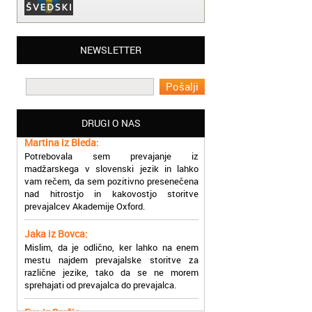
Matjaž iz Ajdovščine:
NEWSLETTER
Lahko pohvalim vse zaposlene v Akademiji
Oxford, ker so resnično profesionalni in
prevajalske storitve opravljajo hitro in
učinkoviti.
DRUGI O NAS
Martina iz Bleda:
Potrebovala sem prevajanje iz
madžarskega v slovenski jezik in lahko
vam rečem, da sem pozitivno presenečena
nad hitrostjo in kakovostjo storitve
prevajalcev Akademije Oxford.
Jaka iz Bovca:
Mislim, da je odlično, ker lahko na enem
mestu najdem prevajalske storitve za
različne jezike, tako da se ne morem
sprehajati od prevajalca do prevajalca.
Eva iz Brežic:
Nujno sem potrebovala prevod v francoski