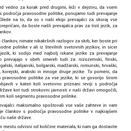
rd vedno za korak pred drugimi, leži v dejstvu, da vsem
 s področja pravosodne politike, ponujamo tudi prevajanje
 Glede na to, da so v naši ekipi prevajalci za skoraj vse
pričani, da boste našli prevajalca prav za tisti jezik, za
ankov.
h člankov, nimate nikakršnih razlogov za skrb, ker boste pri
dne politike v ali iz številnih svetovnih jezikov, in sicer
 jezik, ki sodijo med najbolj iskane jezike za prevajanje
ko prevajajo v obeh smereh tudi za: nizozemski, finski,
galski, italijanski, bolgarski, madžarski, romunski, hrvaški,
ki, korejski, arabski in mnoge druge jezike. To pomeni, da
 pravosodne politike za vse jezike, ki se govorijo širom
bjavili v kateri koli svetovno priznani reviji s področja
ržave kot tudi strokovni javnosti v naši državi omogočili,
rem koli segmentu pravosodne politike.
evajalci maksimalno spoštovali vse vaše zahteve in vam
je člankov s področja pravosodne politike v najkrajšem
šču naše države.
em mestu odvisni od količine materiala, ki nam ga dostavite