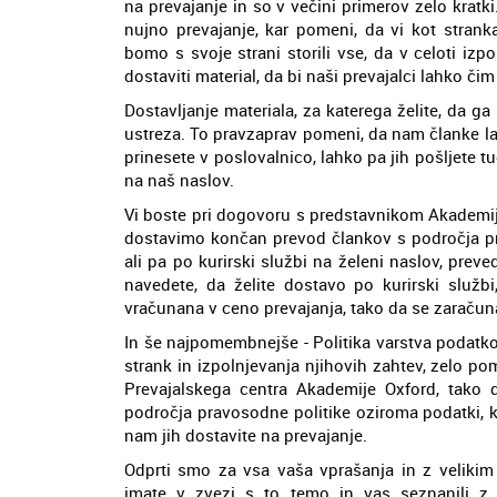
na prevajanje in so v večini primerov zelo krat
nujno prevajanje, kar pomeni, da vi kot stran
bomo s svoje strani storili vse, da v celoti i
dostaviti material, da bi naši prevajalci lahko čim
Dostavljanje materiala, za katerega želite, da g
ustreza. To pravzaprav pomeni, da nam članke lah
prinesete v poslovalnico, lahko pa jih pošljete tu
na naš naslov.
Vi boste pri dogovoru s predstavnikom Akademij
dostavimo končan prevod člankov s področja pra
ali pa po kurirski službi na želeni naslov, pr
navedete, da želite dostavo po kurirski službi
vračunana v ceno prevajanja, tako da se zaraču
In še najpomembnejše - Politika varstva podatko
strank in izpolnjevanja njihovih zahtev, zelo
Prevajalskega centra Akademije Oxford, tako 
področja pravosodne politike oziroma podatki, ki
nam jih dostavite na prevajanje.
Odprti smo za vsa vaša vprašanja in z velikim
imate v zvezi s to temo in vas seznanili z 