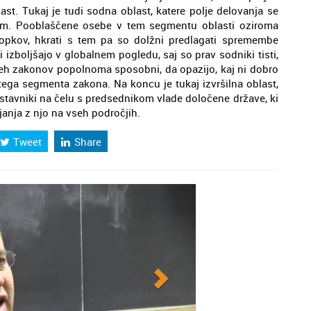
ast. Tukaj je tudi sodna oblast, katere polje delovanja se
om. Pooblaščene osebe v tem segmentu oblasti oziroma
topkov, hkrati s tem pa so dolžni predlagati spremembe
 izboljšajo v globalnem pogledu, saj so prav sodniki tisti,
a teh zakonov popolnoma sposobni, da opazijo, kaj ni dobro
ga segmenta zakona. Na koncu je tukaj izvršilna oblast,
redstavniki na čelu s predsednikom vlade določene države, ki
anja z njo na vseh področjih.
Tweet
Share