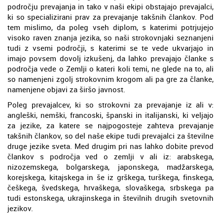
področju prevajanja in tako v naši ekipi obstajajo prevajalci,
ki so specializirani prav za prevajanje takšnih člankov. Pod
tem mislimo, da poleg vseh diplom, s katerimi potrjujejo
visoko raven znanja jezika, so naši strokovnjaki seznanjeni
tudi z vsemi področji, s katerimi se te vede ukvarjajo in
imajo povsem dovolj izkušenj, da lahko prevajajo članke s
področja vede o Zemlji o kateri koli temi, ne glede na to, ali
so namenjeni zgolj strokovnim krogom ali pa gre za članke,
namenjene objavi za širšo javnost.
Poleg prevajalcev, ki so strokovni za prevajanje iz ali v:
angleški, nemški, francoski, španski in italijanski, ki veljajo
za jezike, za katere se najpogosteje zahteva prevajanje
takšnih člankov, so del naše ekipe tudi prevajalci za številne
druge jezike sveta. Med drugim pri nas lahko dobite prevod
člankov s področja ved o zemlji v ali iz: arabskega,
nizozemskega, bolgarskega, japonskega, madžarskega,
korejskega, kitajskega in še iz grškega, turškega, finskega,
češkega, švedskega, hrvaškega, slovaškega, srbskega pa
tudi estonskega, ukrajinskega in številnih drugih svetovnih
jezikov.