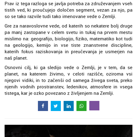
Prav iz tega razloga se javlja potreba za združevanjem vseh
tistih ved, ki proučujejo določen segment, vezan za njo, pa
so se tako razvile tudi tako imenovane vede o Zemlji.
Gre za naravoslovne vede, od katerih so nekatere bolj druge
pa manj zastopane v celem svetu in tukaj na prvem mestu
mislimo na: geografijo, biologijo, fiziko, matematiko kot tudi
na geologijo, kemijo in vse tiste znanstvene discipline,
katerih fokus raziskovanja in preučevanja je usmerjen na
naš planet.
Osnovni cilj, ki ga sledijo vede o Zemlji, je v tem, da se
planet, na katerem živimo, v celoti razišče, oziroma vsi
njegovi vidiki, in to začenši od samega živega sveta, preko
njenih vodnih prostranstev, ledenikov, atmosfere in vsega
tistega, kar je ozko povezano z življenjem na Zemlji.