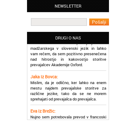
Lahko pohvalim vse zaposlene v Akademiji
NEWSLETTER
Oxford, ker so resnično profesionalni in
prevajalske storitve opravljajo hitro in
učinkoviti.
Martina iz Bleda:
Potrebovala sem prevajanje iz
DRUGI O NAS
madžarskega v slovenski jezik in lahko
vam rečem, da sem pozitivno presenečena
nad hitrostjo in kakovostjo storitve
prevajalcev Akademije Oxford.
Jaka iz Bovca:
Mislim, da je odlično, ker lahko na enem
mestu najdem prevajalske storitve za
različne jezike, tako da se ne morem
sprehajati od prevajalca do prevajalca.
Eva iz Brežic:
Nujno sem potrebovala prevod v francoski
jezik, na spletu sem našla Oxford, jih
poklicala in v roku nekaj ur sem po
elektronski pošti prejela prevod. Resnično
so izjemni!