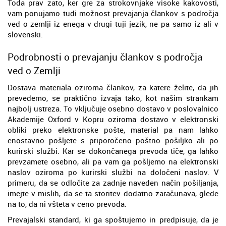
Toda prav zato, ker gre za strokovnjake visoke kakovosti,
vam ponujamo tudi možnost prevajanja člankov s področja
ved o zemlji iz enega v drugi tuji jezik, ne pa samo iz ali v
slovenski.
Podrobnosti o prevajanju člankov s področja
ved o Zemlji
Dostava materiala oziroma člankov, za katere želite, da jih
prevedemo, se praktično izvaja tako, kot našim strankam
najbolj ustreza. To vključuje osebno dostavo v poslovalnico
Akademije Oxford v Kopru oziroma dostavo v elektronski
obliki preko elektronske pošte, material pa nam lahko
enostavno pošljete s priporočeno poštno pošiljko ali po
kurirski službi. Kar se dokončanega prevoda tiče, ga lahko
prevzamete osebno, ali pa vam ga pošljemo na elektronski
naslov oziroma po kurirski službi na določeni naslov. V
primeru, da se odločite za zadnje naveden način pošiljanja,
imejte v mislih, da se ta storitev dodatno zaračunava, glede
na to, da ni všteta v ceno prevoda.
Prevajalski standard, ki ga spoštujemo in predpisuje, da je