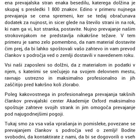
ena prevajalska stran enaka besedilu, katerega dolžina je
skupaj s presledki 1 800 znakov. Edino v primeru nujnega
prevajanja se cena spremeni, ker se tedaj obračunava
dodatek za nujnost, in sicer glede na število strani in na rok,
ki nam ga vi, kot stranka, postavite. Nujno prevajanje našim
strokovnjakom ne predstavlja nikakršne težave. V tem
primeru je samo zelo pomembno, da nam material dostavite
čim prej, da bi lahko spoštovali vašo zahtevo in vam prevod
člankov s področja ved o zemlji dostavili v navedenem roku.
Vsi naši zaposleni so dolžni, da z materialom in podatki v
njem, s katerimi se srečujejo na svojem delovnem mestu,
ravnajo ustrezno in maksimalno profesionalno in jih
zaščitijo pred kakršno koli zlorabo.
Poleg kakovostnega in profesionalnega prevajanja takšnih
člankov prevajalski center Akademije Oxford maksimalno
spoštuje zahteve svojih strank in jim omogoča prevajanje
pod najugodnejšimi pogoji.
Tukaj smo za vsa vaša vprašanja in pomisleke, povezane se
prevajanjem člankov s področja ved o zemlji! Bodite
svobodni, da kontaktirate z nami, da bi se dogovorili o vseh