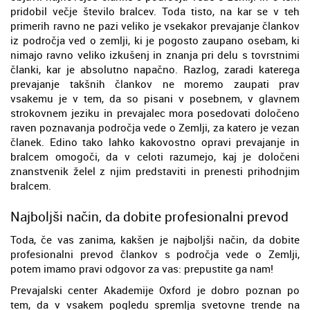
pridobil večje število bralcev. Toda tisto, na kar se v teh
primerih ravno ne pazi veliko je vsekakor prevajanje člankov
iz področja ved o zemlji, ki je pogosto zaupano osebam, ki
nimajo ravno veliko izkušenj in znanja pri delu s tovrstnimi
članki, kar je absolutno napačno. Razlog, zaradi katerega
prevajanje takšnih člankov ne moremo zaupati prav
vsakemu je v tem, da so pisani v posebnem, v glavnem
strokovnem jeziku in prevajalec mora posedovati določeno
raven poznavanja področja vede o Zemlji, za katero je vezan
članek. Edino tako lahko kakovostno opravi prevajanje in
bralcem omogoči, da v celoti razumejo, kaj je določeni
znanstvenik želel z njim predstaviti in prenesti prihodnjim
bralcem.
Najboljši način, da dobite profesionalni prevod
Toda, če vas zanima, kakšen je najboljši način, da dobite
profesionalni prevod člankov s področja vede o Zemlji,
potem imamo pravi odgovor za vas: prepustite ga nam!
Prevajalski center Akademije Oxford je dobro poznan po
tem, da v vsakem pogledu spremlja svetovne trende na