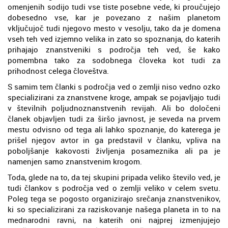
omenjenih sodijo tudi vse tiste posebne vede, ki proučujejo
dobesedno vse, kar je povezano z našim planetom
vključujoč tudi njegovo mesto v vesolju, tako da je domena
vseh teh ved izjemno velika in zato so spoznanja, do katerih
prihajajo znanstveniki s področja teh ved, še kako
pomembna tako za sodobnega človeka kot tudi za
prihodnost celega človeštva.
S samim tem članki s področja ved o zemlji niso vedno ozko
specializirani za znanstvene kroge, ampak se pojavljajo tudi
v številnih poljudnoznanstvenih revijah. Ali bo določeni
članek objavljen tudi za širšo javnost, je seveda na prvem
mestu odvisno od tega ali lahko spoznanje, do katerega je
prišel njegov avtor in ga predstavil v članku, vpliva na
poboljšanje kakovosti življenja posameznika ali pa je
namenjen samo znanstvenim krogom.
Toda, glede na to, da tej skupini pripada veliko število ved, je
tudi člankov s področja ved o zemlji veliko v celem svetu.
Poleg tega se pogosto organizirajo srečanja znanstvenikov,
ki so specializirani za raziskovanje našega planeta in to na
mednarodni ravni, na katerih oni najprej izmenjujejo