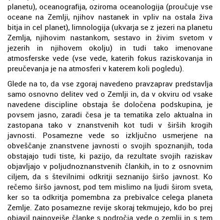
planetu), oceanografija, oziroma oceanologija (proučuje vse
oceane na Zemlji, njihov nastanek in vpliv na ostala živa
bitja in cel planet), limnologija (ukvarja se z jezeri na planetu
Zemlja, njihovim nastankom, sestavo in živim svetom v
jezerih in njihovem okolju) in tudi tako imenovane
atmosferske vede (vse vede, katerih fokus raziskovanja in
preučevanja je na atmosferi v katerem koli pogledu).
Glede na to, da vse zgoraj navedeno pravzaprav predstavlja
samo osnovno delitev ved o Zemlji in, da v okviru od vsake
navedene discipline obstaja še določena podskupina, je
povsem jasno, zaradi česa je ta tematika zelo aktualna in
zastopana tako v znanstvenih kot tudi v širših krogih
javnosti. Posamezne vede so izključno usmerjene na
obveščanje znanstvene javnosti o svojih spoznanjih, toda
obstajajo tudi tiste, ki pazijo, da rezultate svojih raziskav
objavljajo v poljudnoznanstvenih člankih, in to z osnovnim
ciljem, da s številnimi odkritji seznanijo širšo javnost. Ko
rečemo širšo javnost, pod tem mislimo na ljudi širom sveta,
ker so ta odkritja pomembna za prebivalce celega planeta
Zemlje. Zato posamezne revije skoraj tekmujejo, kdo bo prej
objavil najnovejše članke s področja vede o zemlji in s tem