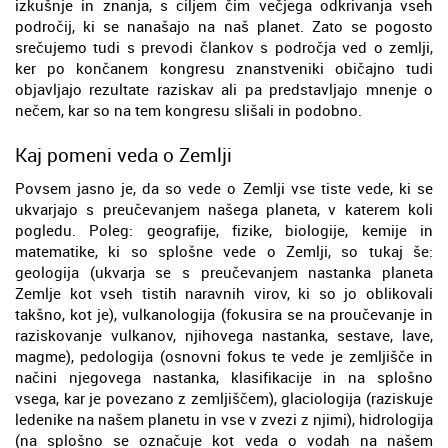
izkušnje in znanja, s ciljem čim večjega odkrivanja vseh
področij, ki se nanašajo na naš planet. Zato se pogosto
srečujemo tudi s prevodi člankov s področja ved o zemlji,
ker po končanem kongresu znanstveniki običajno tudi
objavljajo rezultate raziskav ali pa predstavljajo mnenje o
nečem, kar so na tem kongresu slišali in podobno.
Kaj pomeni veda o Zemlji
Povsem jasno je, da so vede o Zemlji vse tiste vede, ki se
ukvarjajo s preučevanjem našega planeta, v katerem koli
pogledu. Poleg: geografije, fizike, biologije, kemije in
matematike, ki so splošne vede o Zemlji, so tukaj še:
geologija (ukvarja se s preučevanjem nastanka planeta
Zemlje kot vseh tistih naravnih virov, ki so jo oblikovali
takšno, kot je), vulkanologija (fokusira se na proučevanje in
raziskovanje vulkanov, njihovega nastanka, sestave, lave,
magme), pedologija (osnovni fokus te vede je zemljišče in
načini njegovega nastanka, klasifikacije in na splošno
vsega, kar je povezano z zemljiščem), glaciologija (raziskuje
ledenike na našem planetu in vse v zvezi z njimi), hidrologija
(na splošno se označuje kot veda o vodah na našem