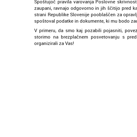
Spoštujoč pravila varovanja Poslovne skrivnosti
zaupani, ravnajo odgovorno in jih ščitijo pred ka
strani Republike Slovenije pooblaščen za opravlj
spoštoval podatke in dokumente, ki mu bodo za
V primeru, da smo kaj pozabili pojasniti, pove
storimo na brezplačnem posvetovanju s pred
organizirali za Vas!