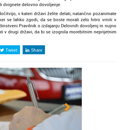
di dvignete delovno dovoljenje.
očitvijo, v kateri državi želite delati, natančno pozanimate
er se lahko zgodi, da se boste morali zelo hitro vrniti v
instveni Pravilnik o izdajanju Delovnih dovoljenj in nujno
ati v drugi državi, da bi se izognila morebitnim neprijetnim
Tweet
Share