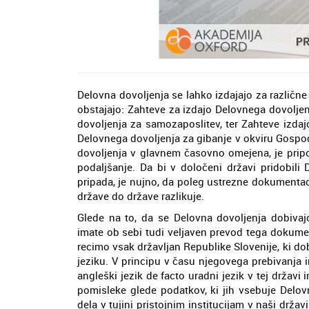
Delovna dovoljenja se lahko izdajajo za različne
obstajajo: Zahteve za izdajo Delovnega dovoljen
dovoljenja za samozaposlitev, ter Zahteve izda
Delovnega dovoljenja za gibanje v okviru Gospo
dovoljenja v glavnem časovno omejena, je pripo
podaljšanje. Da bi v določeni državi pridobili D
pripada, je nujno, da poleg ustrezne dokumentac
države do države razlikuje.
Glede na to, da se Delovna dovoljenja dobivajo
imate ob sebi tudi veljaven prevod tega dokument
recimo vsak državljan Republike Slovenije, ki dob
jeziku. V principu v času njegovega prebivanja in
angleški jezik de facto uradni jezik v tej držav
pomisleke glede podatkov, ki jih vsebuje Delov
dela v tujini pristojnim institucijam v naši državi