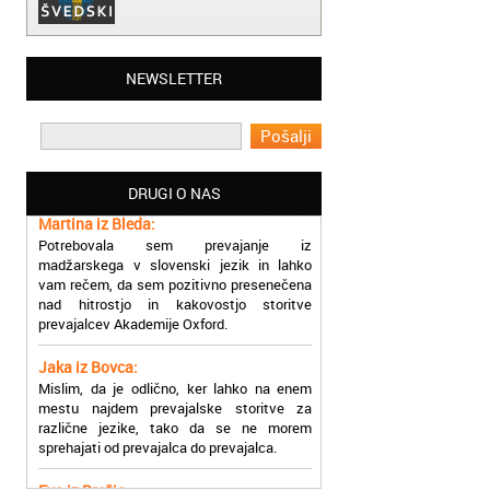
Matjaž iz Ajdovščine:
NEWSLETTER
Lahko pohvalim vse zaposlene v Akademiji
Oxford, ker so resnično profesionalni in
prevajalske storitve opravljajo hitro in
učinkoviti.
DRUGI O NAS
Martina iz Bleda:
Potrebovala sem prevajanje iz
madžarskega v slovenski jezik in lahko
vam rečem, da sem pozitivno presenečena
nad hitrostjo in kakovostjo storitve
prevajalcev Akademije Oxford.
Jaka iz Bovca:
Mislim, da je odlično, ker lahko na enem
mestu najdem prevajalske storitve za
različne jezike, tako da se ne morem
sprehajati od prevajalca do prevajalca.
Eva iz Brežic:
Nujno sem potrebovala prevod v francoski