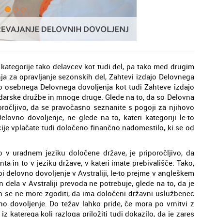
 kategorije tako delavcev kot tudi del, pa tako med drugim
ja za opravljanje sezonskih del, Zahtevi izdajo Delovnega
jo osebnega Delovnega dovoljenja kot tudi Zahteve izdajo
darske družbe in mnoge druge. Glede na to, da so Delovna
ročljivo, da se pravočasno seznanite s pogoji za njihovo
elovno dovoljenje, ne glede na to, kateri kategoriji le-to
ije vplačate tudi določeno finančno nadomestilo, ki se od
 v uradnem jeziku določene države, je priporočljivo, da
a in to v jeziku države, v kateri imate prebivališče. Tako,
i delovno dovoljenje v Avstraliji, le-to prejme v angleškem
 dela v Avstraliji prevoda ne potrebuje, glede na to, da je
i in se ne more zgoditi, da ima določeni državni uslužbenec
no dovoljenje. Do težav lahko pride, če mora po vrnitvi z
 iz katerega koli razloga priložiti tudi dokazilo, da je zares