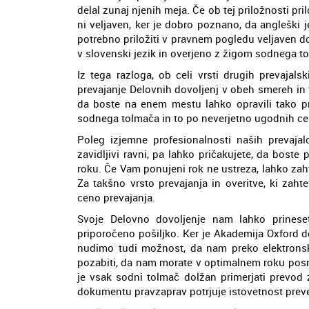
delal zunaj njenih meja. Če ob tej priložnosti pri
ni veljaven, ker je dobro poznano, da angleški j
potrebno priložiti v pravnem pogledu veljaven d
v slovenski jezik in overjeno z žigom sodnega tol
Iz tega razloga, ob celi vrsti drugih prevajal
prevajanje Delovnih dovoljenj v obeh smereh in 
da boste na enem mestu lahko opravili tako pre
sodnega tolmača in to po neverjetno ugodnih ce
Poleg izjemne profesionalnosti naših prevajal
zavidljivi ravni, pa lahko pričakujete, da bos
roku. Če Vam ponujeni rok ne ustreza, lahko zahtev
Za takšno vrsto prevajanja in overitve, ki za
ceno prevajanja.
Svoje Delovno dovoljenje nam lahko prineset
priporočeno pošiljko. Ker je Akademija Oxford 
nudimo tudi možnost, da nam preko elektrons
pozabiti, da nam morate v optimalnem roku posre
je vsak sodni tolmač dolžan primerjati prevod 
dokumentu pravzaprav potrjuje istovetnost prev