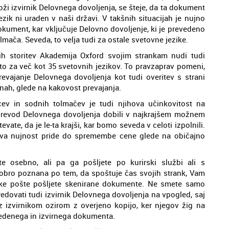
loži izvirnik Delovnega dovoljenja, se šteje, da ta dokument
ezik ni uraden v naši državi. V takšnih situacijah je nujno
okument, kar vključuje Delovno dovoljenje, ki je prevedeno
mača. Seveda, to velja tudi za ostale svetovne jezike.
skih storitev Akademija Oxford svojim strankam nudi tudi
to za več kot 35 svetovnih jezikov. To pravzaprav pomeni,
vajanje Delovnega dovoljenja kot tudi overitev s strani
nah, glede na kakovost prevajanja.
cev in sodnih tolmačev je tudi njihova učinkovitost na
te prevod Delovnega dovoljenja dobili v najkrajšem možnem
ate, da je le-ta krajši, kar bomo seveda v celoti izpolnili.
hteva nujnost pride do spremembe cene glede na običajno
e osebno, ali pa ga pošljete po kurirski službi ali s
dobro poznana po tem, da spoštuje čas svojih strank, Vam
ke pošte pošljete skenirane dokumente. Ne smete samo
dovati tudi izvirnik Delovnega dovoljenja na vpogled, saj
z izvirnikom ozirom z overjeno kopijo, ker njegov žig na
edenega in izvirnega dokumenta.