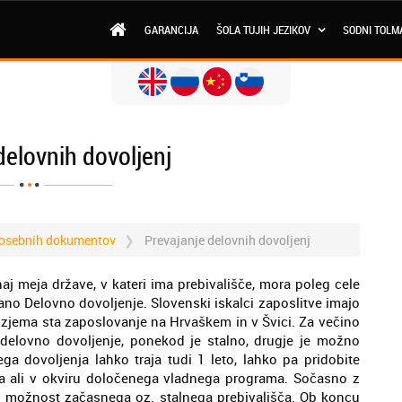
GARANCIJA
ŠOLA TUJIH JEZIKOV
SODNI TOLM
delovnih dovoljenj
 osebnih dokumentov
Prevajanje delovnih dovoljenj
aj meja države, v kateri ima prebivališče, mora poleg cele
no Delovno dovoljenje. Slovenski iskalci zaposlitve imajo
 Izjema sta zaposlovanje na Hrvaškem in v Švici. Za večino
i delovno dovoljenje, ponekod je stalno, drugje je možno
 dovoljenja lahko traja tudi 1 leto, lahko pa pridobite
ca ali v okviru določenega vladnega programa. Sočasno z
di možnost začasnega oz. stalnega prebivališča. Ob koncu