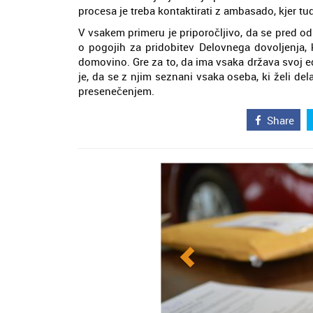
procesa je treba kontaktirati z ambasado, kjer tu
V vsakem primeru je priporočljivo, da se pred odl
o pogojih za pridobitev Delovnega dovoljenja, k
domovino. Gre za to, da ima vsaka država svoj ed
je, da se z njim seznani vsaka oseba, ki želi del
presenečenjem.
Share