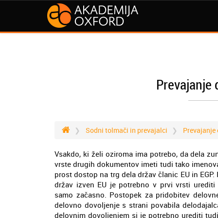
Prevajanje 
Sodni tolmači in prevajalci
Prevajanje
Vsakdo, ki želi oziroma ima potrebo, da dela zun
vrste drugih dokumentov imeti tudi tako imenova
prost dostop na trg dela držav članic EU in EGP.
držav izven EU je potrebno v prvi vrsti uredit
samo začasno. Postopek za pridobitev delovnega
delovno dovoljenje s strani povabila delodajal
delovnim dovoljenjem si je potrebno urediti tu