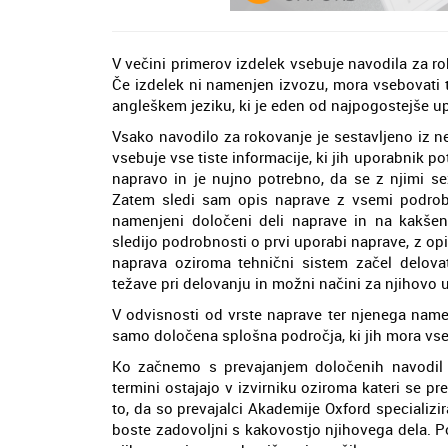
V večini primerov izdelek vsebuje navodila za roko
Če izdelek ni namenjen izvozu, mora vsebovati t
angleškem jeziku, ki je eden od najpogostejše up
Vsako navodilo za rokovanje je sestavljeno iz n
vsebuje vse tiste informacije, ki jih uporabnik p
napravo in je nujno potrebno, da se z njimi se
Zatem sledi sam opis naprave z vsemi podrob
namenjeni določeni deli naprave in na kakšen
sledijo podrobnosti o prvi uporabi naprave, z opis
naprava oziroma tehnični sistem začel delov
težave pri delovanju in možni načini za njihovo 
V odvisnosti od vrste naprave ter njenega name
samo določena splošna področja, ki jih mora vse
Ko začnemo s prevajanjem določenih navodil 
termini ostajajo v izvirniku oziroma kateri se pre
to, da so prevajalci Akademije Oxford specializi
boste zadovoljni s kakovostjo njihovega dela. Po