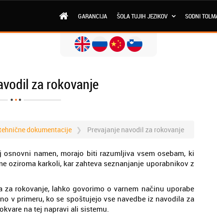
GARANCIJA
ŠOLA TUJIH JEZIKOV
SODNI TOLM
avodil za rokovanje
 tehnične dokumentacije
Prevajanje navodil za rokovanje
oj osnovni namen, morajo biti razumljiva vsem osebam, ki
me oziroma karkoli, kar zahteva seznanjanje uporabnikov z
la za rokovanje, lahko govorimo o varnem načinu uporabe
ino v primeru, ko se spoštujejo vse navedbe iz navodila za
okvare na tej napravi ali sistemu.