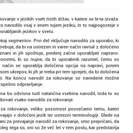
vanje v jezikih vseh tistih držav, v katere se le-ta izvaža.
o navodilo vsaj v enem tujem jeziku, in to najpogosteje v
orabljanih jezikov v svetu.
ekaj segmentov. Prvi del vključuje navodilo za uporabo, ki
otrebuje, da bi na ustrezen in varen način ravnal z določeno
znani in jih spoštuje, predenj začne uporabljati napravo.
nostmi, ki so nujne, da bi uporabnik razumel, čemu so
 način se uporablja določena opcija na napravi, potem
om ukrepov, ki jih je treba pri tem sprejeti, da bi določena
ati. Na koncu navodil za rokovanje so navedene možne
uspešno odpravljanje.
na bo odvisna tudi natančna vsebina navodil, toda to so
bovati vsako navodilo za rokovanje.
za rokovanje, veliko pozornost posvečamo temu, kateri
vajajo v določeni jezik ter ustrezni terminologiji. Glede na
rani za prevajanje navodil za rokovanje, smo prepričani, da
leg tega so, oni so že več let v tem poslu, kar predstavlja