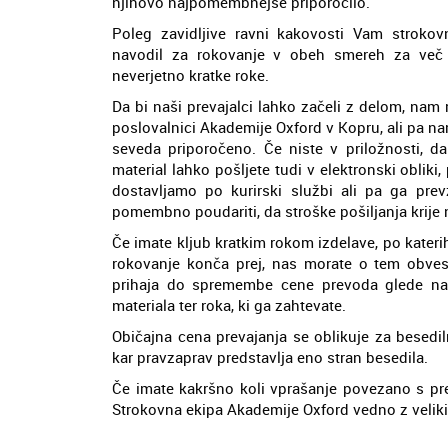
njihovo najpomembnejše priporočilo.
Poleg zavidljive ravni kakovosti Vam strokov
navodil za rokovanje v obeh smereh za več 
neverjetno kratke roke.
Da bi naši prevajalci lahko začeli z delom, nam m
poslovalnici Akademije Oxford v Kopru, ali pa na
seveda priporočeno. Če niste v priložnosti, d
material lahko pošljete tudi v elektronski oblik
dostavljamo po kurirski službi ali pa ga pr
pomembno poudariti, da stroške pošiljanja krije n
Če imate kljub kratkim rokom izdelave, po kater
rokovanje konča prej, nas morate o tem obvesti
prihaja do spremembe cene prevoda glede na 
materiala ter roka, ki ga zahtevate.
Običajna cena prevajanja se oblikuje za besedil
kar pravzaprav predstavlja eno stran besedila.
Če imate kakršno koli vprašanje povezano s pre
Strokovna ekipa Akademije Oxford vedno z veliki