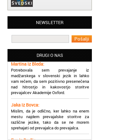
Matjaž iz Ajdovščine:
NEWSLETTER
Lahko pohvalim vse zaposlene v Akademiji
Oxford, ker so resnično profesionalni in
prevajalske storitve opravljajo hitro in
učinkoviti.
DRUGI O NAS
Martina iz Bleda:
Potrebovala sem prevajanje iz
madžarskega v slovenski jezik in lahko
vam rečem, da sem pozitivno presenečena
nad hitrostjo in kakovostjo storitve
prevajalcev Akademije Oxford.
Jaka iz Bovca:
Mislim, da je odlično, ker lahko na enem
mestu najdem prevajalske storitve za
različne jezike, tako da se ne morem
sprehajati od prevajalca do prevajalca.
Eva iz Brežic:
Nujno sem potrebovala prevod v francoski