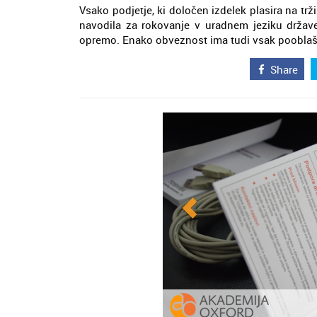
Vsako podjetje, ki določen izdelek plasira na trž
navodila za rokovanje v uradnem jeziku države,
opremo. Enako obveznost ima tudi vsak pooblašče
Share