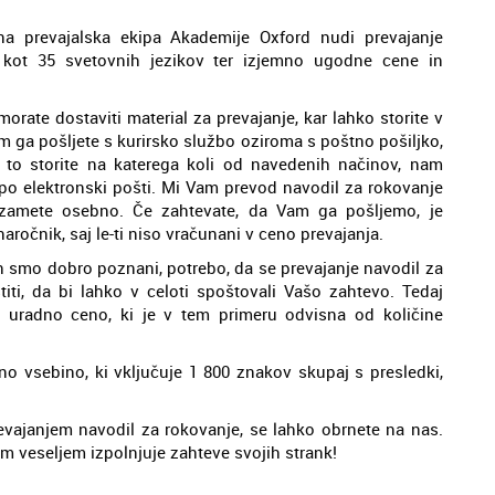
na prevajalska ekipa Akademije Oxford nudi prevajanje
kot 35 svetovnih jezikov ter izjemno ugodne cene in
orate dostaviti material za prevajanje, kar lahko storite v
m ga pošljete s kurirsko službo oziroma s poštno pošiljko,
a to storite na katerega koli od navedenih načinov, nam
i, po elektronski pošti. Mi Vam prevod navodil za rokovanje
evzamete osebno. Če zahtevate, da Vam ga pošljemo, je
aročnik, saj le-ti niso vračunani v ceno prevajanja.
ih smo dobro poznani, potrebo, da se prevajanje navodil za
ti, da bi lahko v celoti spoštovali Vašo zahtevo. Tedaj
uradno ceno, ki je v tem primeru odvisna od količine
no vsebino, ki vključuje 1 800 znakov skupaj s presledki,
vajanjem navodil za rokovanje, se lahko obrnete na nas.
m veseljem izpolnjuje zahteve svojih strank!