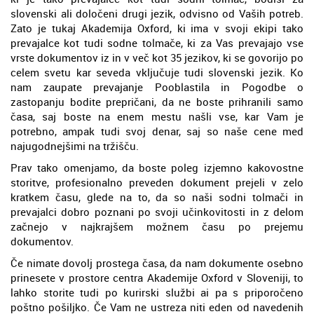
slovenski ali določeni drugi jezik, odvisno od Vaših potreb.
Zato je tukaj Akademija Oxford, ki ima v svoji ekipi tako
prevajalce kot tudi sodne tolmače, ki za Vas prevajajo vse
vrste dokumentov iz in v več kot 35 jezikov, ki se govorijo po
celem svetu kar seveda vključuje tudi slovenski jezik. Ko
nam zaupate prevajanje Pooblastila in Pogodbe o
zastopanju bodite prepričani, da ne boste prihranili samo
časa, saj boste na enem mestu našli vse, kar Vam je
potrebno, ampak tudi svoj denar, saj so naše cene med
najugodnejšimi na tržišču.
Prav tako omenjamo, da boste poleg izjemno kakovostne
storitve, profesionalno preveden dokument prejeli v zelo
kratkem času, glede na to, da so naši sodni tolmači in
prevajalci dobro poznani po svoji učinkovitosti in z delom
začnejo v najkrajšem možnem času po prejemu
dokumentov.
Če nimate dovolj prostega časa, da nam dokumente osebno
prinesete v prostore centra Akademije Oxford v Sloveniji, to
lahko storite tudi po kurirski službi ai pa s priporočeno
poštno pošiljko. Če Vam ne ustreza niti eden od navedenih