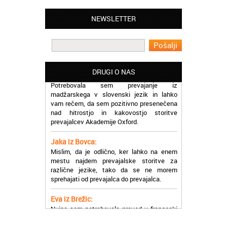
Matjaž iz Ajdovščine:
NEWSLETTER
Lahko pohvalim vse zaposlene v Akademiji
Oxford, ker so resnično profesionalni in
prevajalske storitve opravljajo hitro in
učinkoviti.
Martina iz Bleda:
DRUGI O NAS
Potrebovala sem prevajanje iz
madžarskega v slovenski jezik in lahko
vam rečem, da sem pozitivno presenečena
nad hitrostjo in kakovostjo storitve
prevajalcev Akademije Oxford.
Jaka iz Bovca:
Mislim, da je odlično, ker lahko na enem
mestu najdem prevajalske storitve za
različne jezike, tako da se ne morem
sprehajati od prevajalca do prevajalca.
Eva iz Brežic:
Nujno sem potrebovala prevod v francoski
jezik, na spletu sem našla Oxford, jih
poklicala in v roku nekaj ur sem po