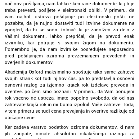
načinov pošiljanja, nam lahko skenirane dokumente, ki jih je
treba prevesti, pošljete v elektronski obliki. V primeru, da
vam najbolj ustreza pošiljanje po elektronski pošti, ne
pozabite, da je nujno dostaviti tudi izvirne dokumente na
vpogled, da bi se sodni tolmač, ki je zadolžen za delo z
Vašimi dokumenti, lahko prepričal, da je prevod enak
izvirniku, kar potrjuje s svojim žigom na dokumentu.
Pomembno je, da nam izvirnike posredujete neposredno
pred pošiljanjem oziroma prevzemanjem prevedenih in
overjenih dokumentov.
Akademija Oxford maksimalno spoštuje tako same zahteve
svojih strank kot tudi njihov čas, pa to predstavlja osnovni
osnovni razlog za izjemno kratek rok izdelave prevoda in
overitve, po čem smo poznani. V primeru, da Vam ponujeni
rok vseeno ne ustreza, imate popolno svobodo, da od nas
zahtevate krajši rok in mi bomo izpolnili Vaše zahteve. Toda,
v tem primeru se tudi cena prevajanja in overitve razlikuje od
običajne cene.
Kar zadeva varstvo podatkov oziroma dokumentov, ki nam
jih zaupate, nimate absolutno nikakršnega razloga za