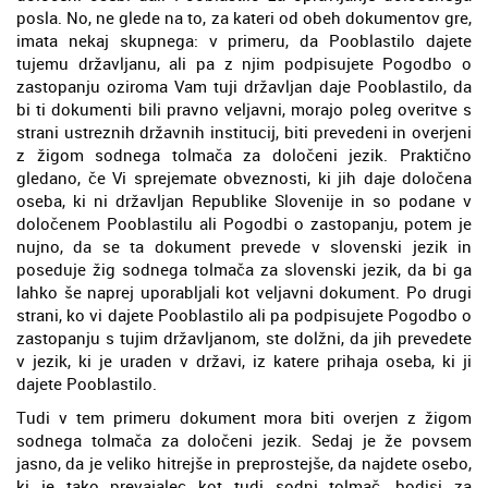
posla. No, ne glede na to, za kateri od obeh dokumentov gre,
imata nekaj skupnega: v primeru, da Pooblastilo dajete
tujemu državljanu, ali pa z njim podpisujete Pogodbo o
zastopanju oziroma Vam tuji državljan daje Pooblastilo, da
bi ti dokumenti bili pravno veljavni, morajo poleg overitve s
strani ustreznih državnih institucij, biti prevedeni in overjeni
z žigom sodnega tolmača za določeni jezik. Praktično
gledano, če Vi sprejemate obveznosti, ki jih daje določena
oseba, ki ni državljan Republike Slovenije in so podane v
določenem Pooblastilu ali Pogodbi o zastopanju, potem je
nujno, da se ta dokument prevede v slovenski jezik in
poseduje žig sodnega tolmača za slovenski jezik, da bi ga
lahko še naprej uporabljali kot veljavni dokument. Po drugi
strani, ko vi dajete Pooblastilo ali pa podpisujete Pogodbo o
zastopanju s tujim državljanom, ste dolžni, da jih prevedete
v jezik, ki je uraden v državi, iz katere prihaja oseba, ki ji
dajete Pooblastilo.
Tudi v tem primeru dokument mora biti overjen z žigom
sodnega tolmača za določeni jezik. Sedaj je že povsem
jasno, da je veliko hitrejše in preprostejše, da najdete osebo,
ki je tako prevajalec kot tudi sodni tolmač, bodisi za