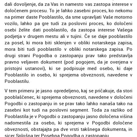
dali dovoljenje, da za Vas in namesto vas zastopa interese v
določenem procesu. To je lahko zasebni proces, ko nekomu
na primer daste Pooblastilo, da sme upravljati Vaše motorno
vozilo, lahko pa gre tudi za poslovni proces, ko določeni
osebi želite dati pooblastilo, da zastopa interese Vašega
podjetja v drugem mestu ali v tujini. Če se daje pooblastilo
za posel, ki mora biti sklenjen v obliki notarskega zapisa,
mora biti tudi pooblastilo v obliki notarskega zapisa. Po
drugi strani Pogodba o zastopanju prav tako predstavlja
pravno veljaven dokument (pod pogojem, da je overjena v
pristojni ustanovi), ki se podpisuje med osebo, ki daje
Pooblastilo in osebo, ki sprejema obveznosti, navedene v
Pooblastilu.
V tem primeru je jasno opredeljeno, kaj se pričakuje, da stori
pooblaščenec, ki sprejema obveznosti, navedene v določeni
Pogodbi o zastopanju in se prav tako lahko nanaša tako na
zasebni kot tudi na poslovni segment. Toda za razliko od
Pooblastila je v Pogodbi o zastopanju jasno določena višina
nadomestila za osebo, ki sprejema v Pogodbi določene
obveznosti, obstajajta pa dve vrsti takšnega dokumenta, in
sicer Splošna ter Posebna Pogodba o zastopanju.