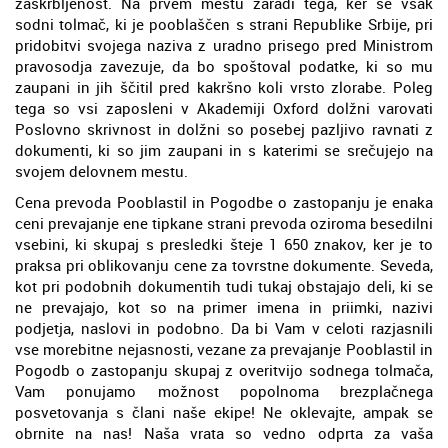
zaskrbljenost. Na prvem mestu zaradi tega, ker se vsak
sodni tolmač, ki je pooblaščen s strani Republike Srbije, pri
pridobitvi svojega naziva z uradno prisego pred Ministrom
pravosodja zavezuje, da bo spoštoval podatke, ki so mu
zaupani in jih ščitil pred kakršno koli vrsto zlorabe. Poleg
tega so vsi zaposleni v Akademiji Oxford dolžni varovati
Poslovno skrivnost in dolžni so posebej pazljivo ravnati z
dokumenti, ki so jim zaupani in s katerimi se srečujejo na
svojem delovnem mestu.
Cena prevoda Pooblastil in Pogodbe o zastopanju je enaka
ceni prevajanje ene tipkane strani prevoda oziroma besedilni
vsebini, ki skupaj s presledki šteje 1 650 znakov, ker je to
praksa pri oblikovanju cene za tovrstne dokumente. Seveda,
kot pri podobnih dokumentih tudi tukaj obstajajo deli, ki se
ne prevajajo, kot so na primer imena in priimki, nazivi
podjetja, naslovi in podobno. Da bi Vam v celoti razjasnili
vse morebitne nejasnosti, vezane za prevajanje Pooblastil in
Pogodb o zastopanju skupaj z overitvijo sodnega tolmača,
Vam ponujamo možnost popolnoma brezplačnega
posvetovanja s člani naše ekipe! Ne oklevajte, ampak se
obrnite na nas! Naša vrata so vedno odprta za vaša