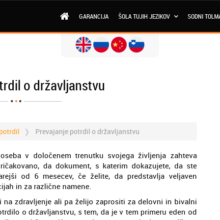
GARANCIJA
ŠOLA TUJIH JEZIKOV
SODNI TOLM
trdil o državljanstvu
potrdil
Prevajanje potrdil o državljanstvu
 oseba v določenem trenutku svojega življenja zahteva
ričakovano, da dokument, s katerim dokazujete, da ste
arejši od 6 mesecev, če želite, da predstavlja veljaven
cijah in za različne namene.
 na zdravljenje ali pa želijo zaprositi za delovni in bivalni
otrdilo o državljanstvu, s tem, da je v tem primeru eden od