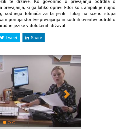
zik te države. Ko govorimo o prevajanju potrdila o
a prevajanja, ki ga lahko opravi kdor koli, ampak je nujno
ig sodnega tolmača za ta jezik. Tukaj na sceno stopa
am ponuja storitve prevajanja in sodnih overitev potrdil o
 uradne jezike v določenih državah.
Tweet
Share