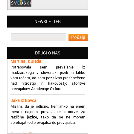
Matjaž iz Ajdovščine:
NEWSLETTER
Lahko pohvalim vse zaposlene v Akademiji
Oxford, ker so resnično profesionalni in
prevajalske storitve opravljajo hitro in
učinkoviti.
DRUGI O NAS
Martina iz Bleda:
Potrebovala sem prevajanje iz
madžarskega v slovenski jezik in lahko
vam rečem, da sem pozitivno presenečena
nad hitrostjo in kakovostjo storitve
prevajalcev Akademije Oxford.
Jaka iz Bovca:
Mislim, da je odlično, ker lahko na enem
mestu najdem prevajalske storitve za
različne jezike, tako da se ne morem
sprehajati od prevajalca do prevajalca.
Eva iz Brežic:
Nujno sem potrebovala prevod v francoski