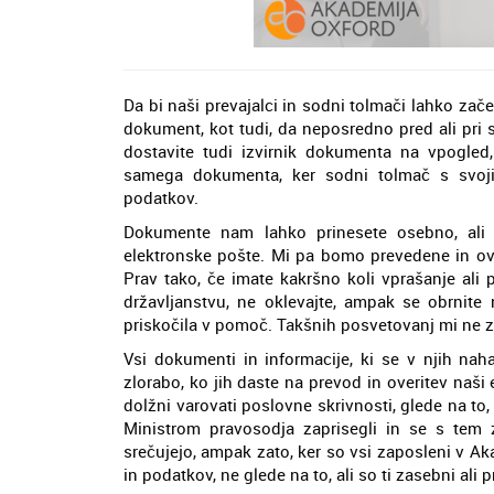
Da bi naši prevajalci in sodni tolmači lahko zač
dokument, kot tudi, da neposredno pred ali pr
dostavite tudi izvirnik dokumenta na vpogled,
samega dokumenta, ker sodni tolmač s svoji
podatkov.
Dokumente nam lahko prinesete osebno, ali p
elektronske pošte. Mi pa bomo prevedene in ov
Prav tako, če imate kakršno koli vprašanje ali 
državljanstvu, ne oklevajte, ampak se obrnit
priskočila v pomoč. Takšnih posvetovanj mi ne za
Vsi dokumenti in informacije, ki se v njih nah
zlorabo, ko jih daste na prevod in overitev naši 
dolžni varovati poslovne skrivnosti, glede na to,
Ministrom pravosodja zaprisegli in se s tem z
srečujejo, ampak zato, ker so vsi zaposleni v A
in podatkov, ne glede na to, ali so ti zasebni ali p