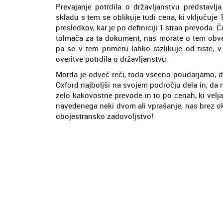
Prevajanje potrdila o državljanstvu predstavl
skladu s tem se oblikuje tudi cena, ki vključuje
presledkov, kar je po definiciji 1 stran prevoda
tolmača za ta dokument, nas morate o tem obves
pa se v tem primeru lahko razlikuje od tiste, 
overitve potrdila o državljanstvu.
Morda je odveč reči, toda vseeno poudarjamo, da
Oxford najboljši na svojem področju dela in, da 
zelo kakovostne prevode in to po cenah, ki velj
navedenega neki dvom ali vprašanje, nas brez okl
obojestransko zadovoljstvo!