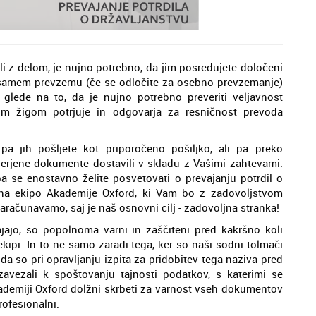
eli z delom, je nujno potrebno, da jim posredujete določeni
i samem prevzemu (če se odločite za osebno prevzemanje)
 glede na to, da je nujno potrebno preveriti veljavnost
m žigom potrjuje in odgovarja za resničnost prevoda
a jih pošljete kot priporočeno pošiljko, ali pa preko
erjene dokumente dostavili v skladu z Vašimi zahtevami.
pa se enostavno želite posvetovati o prevajanju potrdil o
e na ekipo Akademije Oxford, ki Vam bo z zadovoljstvom
računavamo, saj je naš osnovni cilj - zadovoljna stranka!
ajajo, so popolnoma varni in zaščiteni pred kakršno koli
ekipi. In to ne samo zaradi tega, ker so naši sodni tolmači
 da so pri opravljanju izpita za pridobitev tega naziva pred
avezali k spoštovanju tajnosti podatkov, s katerimi se
kademiji Oxford dolžni skrbeti za varnost vseh dokumentov
rofesionalni.