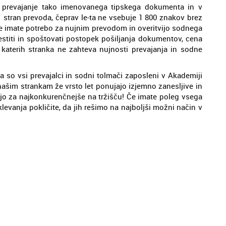
ja prevajanje tako imenovanega tipskega dokumenta in v
 1 stran prevoda, čeprav le-ta ne vsebuje 1 800 znakov brez
. Če imate potrebo za nujnim prevodom in overitvijo sodnega
titi in spoštovati postopek pošiljanja dokumentov, cena
v katerih stranka ne zahteva nujnosti prevajanja in sodne
 so vsi prevajalci in sodni tolmači zaposleni v Akademiji
našim strankam že vrsto let ponujajo izjemno zanesljive in
ajo za najkonkurenčnejše na tržišču! Če imate poleg vsega
evanja pokličite, da jih rešimo na najboljši možni način v