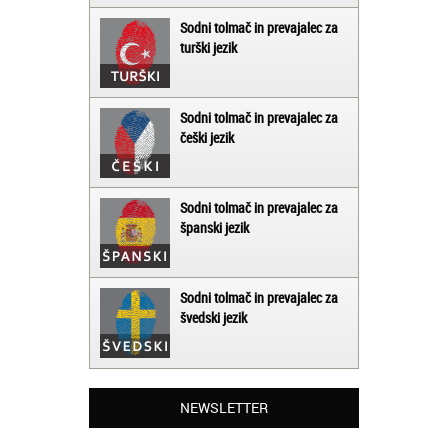
Sodni tolmač in prevajalec za
turški jezik
Sodni tolmač in prevajalec za
češki jezik
Sodni tolmač in prevajalec za
španski jezik
Sodni tolmač in prevajalec za
švedski jezik
Matjaž iz Ajdovščine:
Lahko pohvalim vse zaposlene v Akademiji
NEWSLETTER
Oxford, ker so resnično profesionalni in
prevajalske storitve opravljajo hitro in