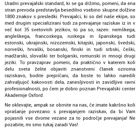
Uradni prevajalski standard, ki se ga držimo, pomeni, da ena
stran prevoda predstavlja besedilno vsebino skupne dolžine
1800 znakov s presledki. Prevajalci, ki so del naše ekipe, so
med drugim specializirani tudi za prevajanje raziskav iz in v
več kot 35 svetovnih jezikov, to pa so, razen: nemškega,
angleškega, francoskega, ruskega in španskega tudi
estonski, ukrajinski, nizozemski, kitajski, japonski, švedski,
norveški, hrvaški, bosanski, finski in tudi srbski, češki,
madžarski, slovaški ter bolgarski, romunski in mnogi drugi
jeziki. To pravzaprav pomeni, da praktično v katerem koli
delu sveta želite objaviti znanstveni članek oziroma
raziskavo, bodite prepričani, da boste to lahko naredili
zahvaljujoč kakovosti dela, zanesljivosti in zavidljive ravni
profesionalnosti, po čem je dobro poznan Prevajalski center
Akademije Oxford.
Ne oklevajte, ampak se obrnite na nas, če imate kakršno koli
vprašanje povezano s prevajanjem raziskav, da bi Vam
pojasnili vse dvome vezane za to področje prevajanja! Ne
pozabite, mi smo tukaj zaradi Vas!