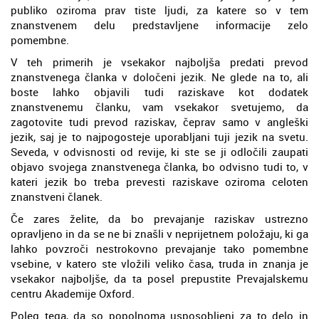
publiko oziroma prav tiste ljudi, za katere so v tem
znanstvenem delu predstavljene informacije zelo
pomembne.
V teh primerih je vsekakor najboljša predati prevod
znanstvenega članka v določeni jezik. Ne glede na to, ali
boste lahko objavili tudi raziskave kot dodatek
znanstvenemu članku, vam vsekakor svetujemo, da
zagotovite tudi prevod raziskav, čeprav samo v angleški
jezik, saj je to najpogosteje uporabljani tuji jezik na svetu.
Seveda, v odvisnosti od revije, ki ste se ji odločili zaupati
objavo svojega znanstvenega članka, bo odvisno tudi to, v
kateri jezik bo treba prevesti raziskave oziroma celoten
znanstveni članek.
Če zares želite, da bo prevajanje raziskav ustrezno
opravljeno in da se ne bi znašli v neprijetnem položaju, ki ga
lahko povzroči nestrokovno prevajanje tako pomembne
vsebine, v katero ste vložili veliko časa, truda in znanja je
vsekakor najboljše, da ta posel prepustite Prevajalskemu
centru Akademije Oxford.
Poleg tega, da so popolnoma usposobljeni za to delo in