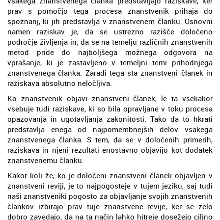
vsakega znanstvenega članka predstavljajo raziskave, ker
prav s pomočjo tega procesa znanstvenik prihaja do
spoznanj, ki jih predstavlja v znanstvenem članku. Osnovni
namen raziskav je, da se ustrezno razišče določeno
področje življenja in, da se na temelju različnih znanstvenih
metod pride do najboljšega možnega odgovora na
vprašanje, ki je zastavljeno v temeljni temi prihodnjega
znanstvenega članka. Zaradi tega sta znanstveni članek in
raziskava absolutno neločljiva.
Ko znanstvenik objavi znanstveni članek, le ta vsekakor
vsebuje tudi raziskave, ki so bila opravljane v toku procesa
opazovanja in ugotavljanja zakonitosti. Tako da to hkrati
predstavlja enega od najpomembnejših delov vsakega
znanstvenega članka. S tem, da se v določenih primerih,
raziskava in njeni rezultati enostavno objavijo kot dodatek
znanstvenemu članku.
Kakor koli že, ko je določeni znanstveni članek objavljen v
znanstveni reviji, je to najpogosteje v tujem jeziku, saj tudi
naši znanstveniki pogosto za objavljanje svojih znanstvenih
člankov izbirajo prav tuje znanstvene revije, ker se zelo
dobro zavedajo, da na ta način lahko hitreje dosežejo ciljno