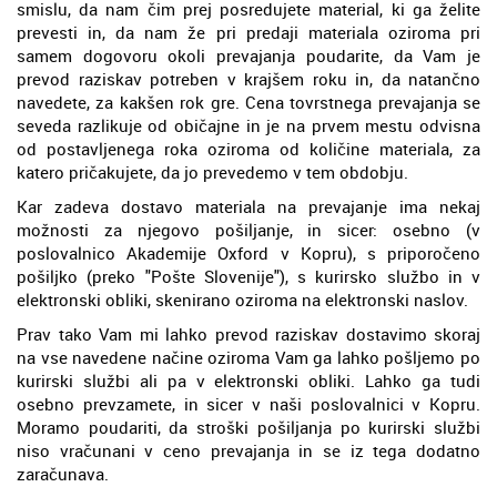
smislu, da nam čim prej posredujete material, ki ga želite
prevesti in, da nam že pri predaji materiala oziroma pri
samem dogovoru okoli prevajanja poudarite, da Vam je
prevod raziskav potreben v krajšem roku in, da natančno
navedete, za kakšen rok gre. Cena tovrstnega prevajanja se
seveda razlikuje od običajne in je na prvem mestu odvisna
od postavljenega roka oziroma od količine materiala, za
katero pričakujete, da jo prevedemo v tem obdobju.
Kar zadeva dostavo materiala na prevajanje ima nekaj
možnosti za njegovo pošiljanje, in sicer: osebno (v
poslovalnico Akademije Oxford v Kopru), s priporočeno
pošiljko (preko "Pošte Slovenije"), s kurirsko službo in v
elektronski obliki, skenirano oziroma na elektronski naslov.
Prav tako Vam mi lahko prevod raziskav dostavimo skoraj
na vse navedene načine oziroma Vam ga lahko pošljemo po
kurirski službi ali pa v elektronski obliki. Lahko ga tudi
osebno prevzamete, in sicer v naši poslovalnici v Kopru.
Moramo poudariti, da stroški pošiljanja po kurirski službi
niso vračunani v ceno prevajanja in se iz tega dodatno
zaračunava.