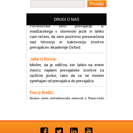
učinkoviti.
Martina iz Bleda:
DRUGI O NAS
Potrebovala sem prevajanje iz
madžarskega v slovenski jezik in lahko
vam rečem, da sem pozitivno presenečena
nad hitrostjo in kakovostjo storitve
prevajalcev Akademije Oxford.
Jaka iz Bovca:
Mislim, da je odlično, ker lahko na enem
mestu najdem prevajalske storitve za
različne jezike, tako da se ne morem
sprehajati od prevajalca do prevajalca.
Eva iz Brežic:
Nujno sem potrebovala prevod v francoski
jezik, na spletu sem našla Oxford, jih
poklicala in v roku nekaj ur sem po
elektronski pošti prejela prevod. Resnično
so izjemni!
Zoran iz Velenja:
Uslužni, hitri in ljubeznivi, za njih imam