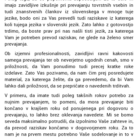
imajo zavidljive izkušnje pri prevajanju tovrstnih vsebin in
tudi znanstvenih člankov iz slovenskega v mnoge tuje
jezike, bodo oni za Vas prevedli tudi raziskave iz katerega
koli tujega jezika v slovenski jezik. Zato lahko z gotovostjo
trdimo, da boste prav pri nas našli tisti jezik, za katerega
Vam je potreben prevod raziskav, ne glede na želeno smer
prevajanja.
Ob izjemni profesionalnosti, zavidljivi ravni kakovosti
samega prevajanja ter ob neverjetno ugodnih cenah, smo v
priložnosti, da Vam ponudimo tudi precej kratke roke
izdelave. Zato Vas pozivamo, da nam čim prej posredujete
material, za katerega želite, da ga prevedemo, da bi Vam
lahko dali priložnost, da se prepričate o navedenih trditvah.
V primeru, da imate tudi poleg takšnih rokov potrebo za
nujnim prevajanjem, to pomeni, da mora prevajanje biti
končano v krajšem roku od ponujenega pri dogovoru o
prevajanju, to lahko brez oklevanja navedete. Mi se bomo
seveda maksimalno potrudili, da izpolnimo Vaše zahteve in,
da prevod raziskav končamo v dogovorjenem roku. Za to
nam je na prvem mestu potrebno Vaše sodelovanje in to v