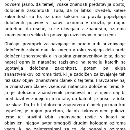
povsem jasno, da temelj vsake znanosti predstavlja obstoj
določenih zakonitosti. Toda, da bi lahko izvedeli, katere
zakonitosti so to, oziroma kakšna so pravila pojavljanja
določenih pojavov v naravi oziroma v družbi, je nujno
potrebno, da osebe, ki se ukvarjajo z znanostjo, oziroma
znanstveniki veliko let posvetijo raziskavam o neki temi.
Običajni postopek za navajanje in potem tudi priznavanje
določenih zakonitosti do katerih v toku svojega dela pride
določeni znanstvenik ali skupina znanstvenikov je ta, da se
naprej opravijo natančne raziskave na temelju katerih se
ugotavlja določena zakonitost, potem pa ekipa
znanstvenikov oziroma tisti, ki je zadolžen za izvajanje teh
raziskav objavi znanstveni članek o tej temi. Pravzaprav naj
bi znanstveni članek vseboval natančno določeno temo, ki
jo je določeni znanstvenik preučeval in v njem naj bi
predstavil vse ideje in rezultate, do katerih je prišel v toku
raziskav. Da bi bil določeni znanstveni članek priznan kot
uspešen, je nujno potrebno, da ob kakovostnem prikazu
teme ter pravilni izbiri znanstvene revije, v kateri bo
objavljen, njegov avtor omogoči drugim kolegom oziroma
vsem, ki so zainteresirani za to, da ponovijo oziroma