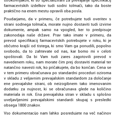
strokovnjakov, ki so specializirani za prevajanje specifikacij
farmacevtskih izdelkov tudi sodni tolmači, tako da boste
praktično na enem mestu opravili oba posla.
Poudarjamo, da v primeru, če potrebujete tudi overitev s
strani sodnega tolmača, morate nujno dostaviti tudi izvirne
dokumente, ampak samo na vpogled, ker to predpisuje
zakonodaja naše države. Prav tako imate v primeru, da
prevod specifikacij farmacevtskih potrebujete v roku, ki je
občutno krajši od tistega, ki smo Vam ga ponudili, popolno
svobodo, da to zahtevate od nas, kar bomo mi v celoti
spoštovali. Da bi Vam tudi zares zagotovili prevod v
navedenem roku, nam morate čim prej dostaviti material ter
natančno navesti rok, ko pričakujete, da bo končan. Cena se
v tem primeru obračunava po standardni proceduri oziroma
v skladu z veljavnim prevajalskim standardom za določanje
ene prevajalske strani, ob neizogibnem tako imenovanim
dodatku za nujnost, ki se obračunava glede na količino
materiala in rok. Ena prevajalska stran v skladu s splošno
uveljavljenimi prevajalskimi standardi skupaj s presledki
obsega 1800 znakov.
Vso dokumentacijo nam lahko posredujete na več načinov