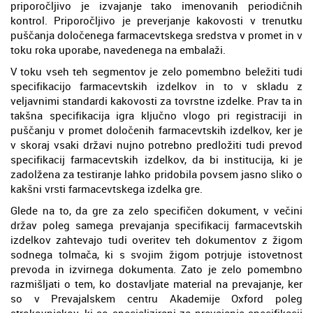
priporočljivo je izvajanje tako imenovanih periodičnih
kontrol. Priporočljivo je preverjanje kakovosti v trenutku
puščanja določenega farmacevtskega sredstva v promet in v
toku roka uporabe, navedenega na embalaži.
V toku vseh teh segmentov je zelo pomembno beležiti tudi
specifikacijo farmacevtskih izdelkov in to v skladu z
veljavnimi standardi kakovosti za tovrstne izdelke. Prav ta in
takšna specifikacija igra ključno vlogo pri registraciji in
puščanju v promet določenih farmacevtskih izdelkov, ker je
v skoraj vsaki državi nujno potrebno predložiti tudi prevod
specifikacij farmacevtskih izdelkov, da bi institucija, ki je
zadolžena za testiranje lahko pridobila povsem jasno sliko o
kakšni vrsti farmacevtskega izdelka gre.
Glede na to, da gre za zelo specifičen dokument, v večini
držav poleg samega prevajanja specifikacij farmacevtskih
izdelkov zahtevajo tudi overitev teh dokumentov z žigom
sodnega tolmača, ki s svojim žigom potrjuje istovetnost
prevoda in izvirnega dokumenta. Zato je zelo pomembno
razmišljati o tem, ko dostavljate material na prevajanje, ker
so v Prevajalskem centru Akademije Oxford poleg