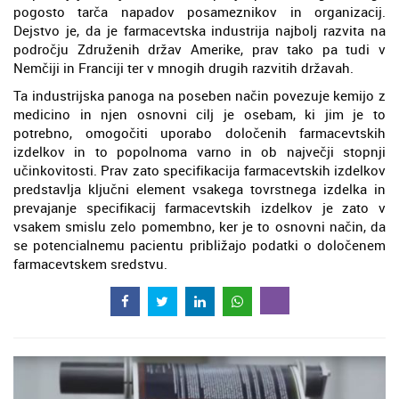
pogosto tarča napadov posameznikov in organizacij.
Dejstvo je, da je farmacevtska industrija najbolj razvita na
področju Združenih držav Amerike, prav tako pa tudi v
Nemčiji in Franciji ter v mnogih drugih razvitih državah.
Ta industrijska panoga na poseben način povezuje kemijo z
medicino in njen osnovni cilj je osebam, ki jim je to
potrebno, omogočiti uporabo določenih farmacevtskih
izdelkov in to popolnoma varno in ob največji stopnji
učinkovitosti. Prav zato specifikacija farmacevtskih izdelkov
predstavlja ključni element vsakega tovrstnega izdelka in
prevajanje specifikacij farmacevtskih izdelkov je zato v
vsakem smislu zelo pomembno, ker je to osnovni način, da
se potencialnemu pacientu približajo podatki o določenem
farmacevtskem sredstvu.