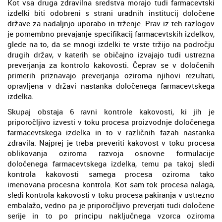
Kot vsa druga zdravilna sredstva morajo tudi farmacevtski
izdelki biti odobreni s strani uradnih institucij določene
države za nadaljnjo uporabo in trženje. Prav iz teh razlogov
je pomembno prevajanje specifikacij farmacevtskih izdelkov,
glede na to, da se mnogi izdelki te vrste tržijo na področju
drugih držav, v katerih se običajno izvajajo tudi ustrezna
preverjanja za kontrolo kakovosti. Čeprav se v določenih
primerih priznavajo preverjanja oziroma njihovi rezultati,
opravljena v državi nastanka določenega farmacevtskega
izdelka.
Skupaj obstaja 6 ravni kontrole kakovosti, ki jih je
priporočljivo izvesti v toku procesa proizvodnje določenega
farmacevtskega izdelka in to v različnih fazah nastanka
zdravila. Najprej je treba preveriti kakovost v toku procesa
oblikovanja oziroma razvoja osnovne formulacije
določenega farmacevtskega izdelka, temu pa takoj sledi
kontrola kakovosti samega procesa oziroma tako
imenovana procesna kontrola. Kot sam tok procesa nalaga,
sledi kontrola kakovosti v toku procesa pakiranja v ustrezno
embalažo, vedno pa je priporočljivo preverjati tudi določene
serije in to po principu naključnega vzorca oziroma