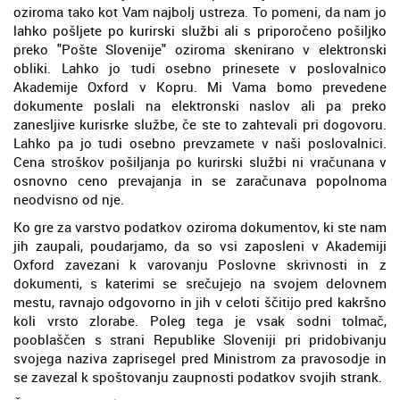
oziroma tako kot Vam najbolj ustreza. To pomeni, da nam jo
lahko pošljete po kurirski službi ali s priporočeno pošiljko
preko "Pošte Slovenije" oziroma skenirano v elektronski
obliki. Lahko jo tudi osebno prinesete v poslovalnico
Akademije Oxford v Kopru. Mi Vama bomo prevedene
dokumente poslali na elektronski naslov ali pa preko
zanesljive kurisrke službe, če ste to zahtevali pri dogovoru.
Lahko pa jo tudi osebno prevzamete v naši poslovalnici.
Cena stroškov pošiljanja po kurirski službi ni vračunana v
osnovno ceno prevajanja in se zaračunava popolnoma
neodvisno od nje.
Ko gre za varstvo podatkov oziroma dokumentov, ki ste nam
jih zaupali, poudarjamo, da so vsi zaposleni v Akademiji
Oxford zavezani k varovanju Poslovne skrivnosti in z
dokumenti, s katerimi se srečujejo na svojem delovnem
mestu, ravnajo odgovorno in jih v celoti ščitijo pred kakršno
koli vrsto zlorabe. Poleg tega je vsak sodni tolmač,
pooblaščen s strani Republike Sloveniji pri pridobivanju
svojega naziva zaprisegel pred Ministrom za pravosodje in
se zavezal k spoštovanju zaupnosti podatkov svojih strank.