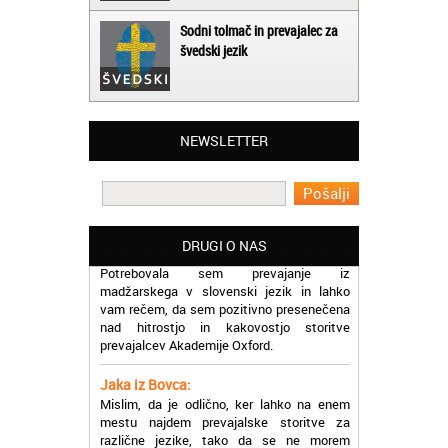
Sodni tolmač in prevajalec za
švedski jezik
Matjaž iz Ajdovščine:
NEWSLETTER
Lahko pohvalim vse zaposlene v Akademiji
Oxford, ker so resnično profesionalni in
prevajalske storitve opravljajo hitro in
učinkoviti.
Martina iz Bleda:
DRUGI O NAS
Potrebovala sem prevajanje iz
madžarskega v slovenski jezik in lahko
vam rečem, da sem pozitivno presenečena
nad hitrostjo in kakovostjo storitve
prevajalcev Akademije Oxford.
Jaka iz Bovca:
Mislim, da je odlično, ker lahko na enem
mestu najdem prevajalske storitve za
različne jezike, tako da se ne morem
sprehajati od prevajalca do prevajalca.