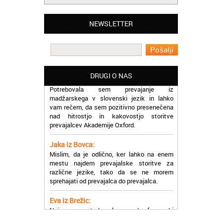
Matjaž iz Ajdovščine:
NEWSLETTER
Lahko pohvalim vse zaposlene v Akademiji
Oxford, ker so resnično profesionalni in
prevajalske storitve opravljajo hitro in
učinkoviti.
Martina iz Bleda:
DRUGI O NAS
Potrebovala sem prevajanje iz
madžarskega v slovenski jezik in lahko
vam rečem, da sem pozitivno presenečena
nad hitrostjo in kakovostjo storitve
prevajalcev Akademije Oxford.
Jaka iz Bovca:
Mislim, da je odlično, ker lahko na enem
mestu najdem prevajalske storitve za
različne jezike, tako da se ne morem
sprehajati od prevajalca do prevajalca.
Eva iz Brežic:
Nujno sem potrebovala prevod v francoski
jezik, na spletu sem našla Oxford, jih
poklicala in v roku nekaj ur sem po