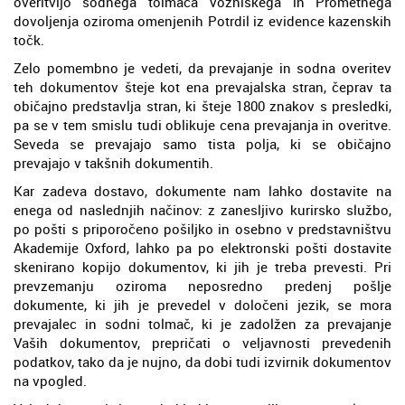
overitvijo sodnega tolmača Vozniškega in Prometnega
dovoljenja oziroma omenjenih Potrdil iz evidence kazenskih
točk.
Zelo pomembno je vedeti, da prevajanje in sodna overitev
teh dokumentov šteje kot ena prevajalska stran, čeprav ta
običajno predstavlja stran, ki šteje 1800 znakov s presledki,
pa se v tem smislu tudi oblikuje cena prevajanja in overitve.
Seveda se prevajajo samo tista polja, ki se običajno
prevajajo v takšnih dokumentih.
Kar zadeva dostavo, dokumente nam lahko dostavite na
enega od naslednjih načinov: z zanesljivo kurirsko službo,
po pošti s priporočeno pošiljko in osebno v predstavništvu
Akademije Oxford, lahko pa po elektronski pošti dostavite
skenirano kopijo dokumentov, ki jih je treba prevesti. Pri
prevzemanju oziroma neposredno predenj pošlje
dokumente, ki jih je prevedel v določeni jezik, se mora
prevajalec in sodni tolmač, ki je zadolžen za prevajanje
Vaših dokumentov, prepričati o veljavnosti prevedenih
podatkov, tako da je nujno, da dobi tudi izvirnik dokumentov
na vpogled.