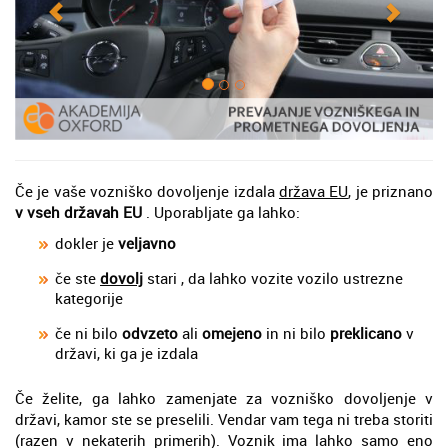
Če je vaše vozniško dovoljenje izdala
država EU
, je priznano
v vseh državah EU
. Uporabljate ga lahko:
dokler je
veljavno
če ste
dovolj
stari , da lahko vozite vozilo ustrezne
kategorije
če ni bilo
odvzeto
ali
omejeno
in ni bilo
preklicano
v
državi, ki ga je izdala
Če želite, ga lahko zamenjate za vozniško dovoljenje v
državi, kamor ste se preselili. Vendar vam tega ni treba storiti
(razen v nekaterih primerih). Voznik ima lahko samo eno