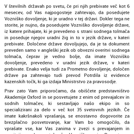
V številnih državah po svetu, če pri njih prebivate več kot 6
mesecev, od Vas najpogosteje zahtevajo, da posedujete
Vozniško dovoljenje, ki je uradno v tej državi. Dokler tega ne
storite, je nujno, da posedujete Vozniško dovoljenje države,
iz katere prihajate, ki je prevedeno s strani sodnega tolmača
in poseduje njegov uradni žig in to v jezik države, v kateri
prebivate. Določene države dovoljujejo, da je ta dokument
preveden samo v angleški jezik ob obvezni overitvi sodnega
tolmača, čeprav je vedno bolje, da imate Vozniško
dovoljenje, prevedeno v uradni jezik države, v kateri
prebivate. Enako velja tudi za Prometno dovoljenje, določen
države pa zahtevajo tudi prevod Potrdila iz evidence
kazenskih točk, ki ga izdaja Ministrstvo za pravosodje.
Prav zato Vam priporočamo, da obiščete predstavništvo
Akademije Oxford in se posvetujete z enim od prevajalcev in
sodnih tolmačev, ki sestavljajo našo ekipo in so
specializirani za delo v več kot 35 svetovnih jezikih. Če
imate kakršnakoli vprašanja, se enostavno dogovorite za
brezplačno posvetovanje, kar Vam bo omogočilo, da
vprašate vse, kar Vas zanima v zvezi s prevajanjem in