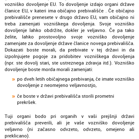
vozniško dovoljenje EU. To dovoljenje izdajo organi države
članice EU, v kateri ima običajno prebivališče . Če običajno
prebivališče prenesete v drugo državo EU, vam običajno ni
treba zamenjati vozniškega dovoljenja. Svoje vozniško
dovoljenje lahko obdržite, dokler je veljavno. Če pa tako
želite, lahko prostovoljno svoje vozniško dovoljenje
zamenjate za dovoljenje države članice novega prebivališča.
Dokazati boste morali, da prebivate v tej državi in da
izpolnjujete pogoje za pridobitev vozniškega dovoljenja
(npr. ste dovolj stari, ste ustreznega zdravja itd.). Vozniško
dovoljenje boste morda morali zamenjati:
po dveh letih običajnega prebivanja, če imate vozniško
dovoljenje z neomejeno veljavnostjo,
če boste v državi prebivališča storili prometni
prekršek.
Tuji organi bodo pri organih v vaši prejšnji državi
prebivališča preverili, ali je vaše vozniško dovoljenje
veljavno (ni začasno odvzeto, odvzeto, omejeno ali
preklicano).