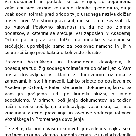
Vsi dokumenti in podatki, ki so v njih, so popolnoma
zaščiteni pred kakšno koli vrsto zlorabe, glede na to, da je
vsak sodni tolmač pred pridobitvijo uradnega naziva dolžan
priseči pred Ministrom pravosodja in se s tem zavezati, da
bo varoval Poslovno skrivnost in, da ne bo zlorabil
podatkov, s katerimi se srečuje. Vsi zaposleni v Akademiji
Oxford pa so prav tako dolžni, da podatke, s katerimi se
srečujejo, uporabljajo samo za poslovne namene in jih v
celoti zaščitijo pred kakršno koli vrsto zlorabe.
Prevoda Vozniškega in Prometnega dovoljenja, ki
posedujeta tudi žig sodnega tolmača za določeni jezik, Vam
bosta dostavljena v skladu z dogovorom oziroma z
zahtevami, ki ste jih navedli. Lahko pridete do poslovalnice
Akademije Oxford, v kateri ste predali dokumenta, lahko pa
Vam jih pošljemo tudi po kurirski službi, s katero
sodelujemo. V primeru pošiljanja dokumentov na takšen
način stroški pošiljanja predstavljajo vašo skrb, saj niso
vračunani v ceno prevajanja in overitve sodnega tolmača
Vozniškega in Prometnega dovoljenja.
Če želite, da bodo Vaši dokumenti prevedeni v najkrajšem
možnem roku po izjemno ugodnih cenah, je tukaj Akademija