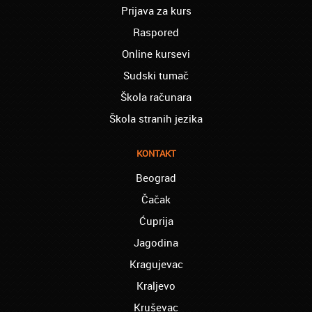
Natasa iz Kraljeva:
Prijava za kurs
Najbolji knjigovodstveni program! Sa
lakoćom sam savladala tromesečni kurs
Raspored
knjigovodstva. Sve pohvale!
Online kursevi
Dragan iz Čačka:
Sudski tumač
Retko gde može da se nađe prava
Škola računara
profesionalnost u našoj zemlji i naravno
usluga, sve pohvale od mene
Škola stranih jezika
Mica iz Smedereva:
Moja ćerka je završila vanredno medicinsku
KONTAKT
srednju školu preko akademije Oxford,
Mogu samo da Vam poželim sve najbolje i
Beograd
Hvala Vam Puno
Čačak
Aranđelovac - Elena:
Ćuprija
mislim da je odlicno što na jednom mestu
Jagodina
mogu da nađem usluge prevođenja za
razlicite jezike, i da ne moram da šetam od
Kragujevac
prevodioca do prevodioca.
Kraljevo
Babušnica - Snežana:
Kruševac
oduvek sam želela da profesionalno kuvam