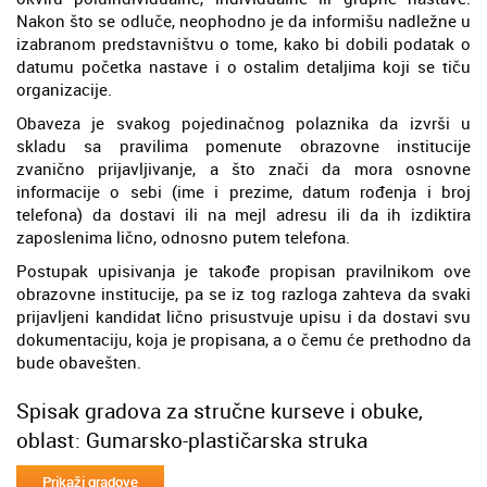
Nakon što se odluče, neophodno je da informišu nadležne u
izabranom predstavništvu o tome, kako bi dobili podatak o
datumu početka nastave i o ostalim detaljima koji se tiču
organizacije.
Obaveza je svakog pojedinačnog polaznika da izvrši u
skladu sa pravilima pomenute obrazovne institucije
zvanično prijavljivanje, a što znači da mora osnovne
informacije o sebi (ime i prezime, datum rođenja i broj
telefona) da dostavi ili na mejl adresu ili da ih izdiktira
zaposlenima lično, odnosno putem telefona.
Postupak upisivanja je takođe propisan pravilnikom ove
obrazovne institucije, pa se iz tog razloga zahteva da svaki
prijavljeni kandidat lično prisustvuje upisu i da dostavi svu
dokumentaciju, koja je propisana, a o čemu će prethodno da
bude obavešten.
Spisak gradova za stručne kurseve i obuke,
oblast: Gumarsko-plastičarska struka