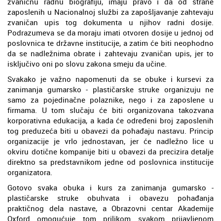
zvaničnu radnu biografiju, imaju pravo i da od strane
zaposlenih u Nacionalnoj službi za zapošljavanje zahtevaju
zvaničan upis tog dokumenta u njihov radni dosije.
Podrazumeva se da moraju imati otvoren dosije u jednoj od
poslovnica te državne institucije, a zatim će biti neophodno
da se nadležnima obrate i zahtevaju zvaničan upis, jer to
isključivo oni po slovu zakona smeju da učine.
Svakako je važno napomenuti da se obuke i kursevi za
zanimanja gumarsko - plastičarske struke organizuju ne
samo za pojedinačne polaznike, nego i za zaposlene u
firmama. U tom slučaju će biti organizovana takozvana
korporativna edukacija, a kada će određeni broj zaposlenih
tog preduzeća biti u obavezi da pohađaju nastavu. Princip
organizacije je vrlo jednostavan, jer će nadležno lice u
okviru dotične kompanije biti u obavezi da precizira detalje
direktno sa predstavnikom jedne od poslovnica institucije
organizatora.
Gotovo svaka obuka i kurs za zanimanja gumarsko -
plastičarske struke obuhvata i obavezu pohađanja
praktičnog dela nastave, a Obrazovni centar Akademije
Oxford omogućuje tom prilikom svakom prijavljenom