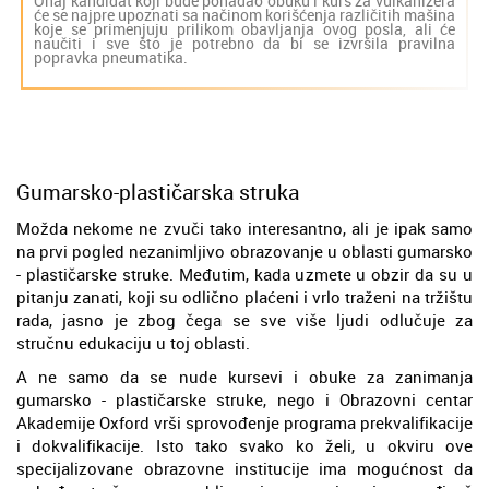
Onaj kandidat koji bude pohađao obuku i kurs za vulkanizera
će se najpre upoznati sa načinom korišćenja različitih mašina
koje se primenjuju prilikom obavljanja ovog posla, ali će
naučiti i sve što je potrebno da bi se izvršila pravilna
popravka pneumatika.
Gumarsko-plastičarska struka
Možda nekome ne zvuči tako interesantno, ali je ipak samo
na prvi pogled nezanimljivo obrazovanje u oblasti gumarsko
- plastičarske struke. Međutim, kada uzmete u obzir da su u
pitanju zanati, koji su odlično plaćeni i vrlo traženi na tržištu
rada, jasno je zbog čega se sve više ljudi odlučuje za
stručnu edukaciju u toj oblasti.
A ne samo da se nude kursevi i obuke za zanimanja
gumarsko - plastičarske struke, nego i Obrazovni centar
Akademije Oxford vrši sprovođenje programa prekvalifikacije
i dokvalifikacije. Isto tako svako ko želi, u okviru ove
specijalizovane obrazovne institucije ima mogućnost da