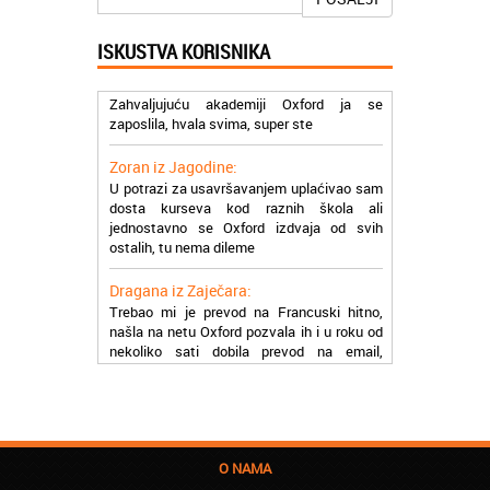
profesionalni i prenose znanje na odličan
način
ISKUSTVA KORISNIKA
Milica iz Beograda:
Zahvaljujuću akademiji Oxford ja se
zaposlila, hvala svima, super ste
Zoran iz Jagodine:
U potrazi za usavršavanjem uplaćivao sam
dosta kurseva kod raznih škola ali
jednostavno se Oxford izdvaja od svih
ostalih, tu nema dileme
Dragana iz Zaječara:
Trebao mi je prevod na Francuski hitno,
našla na netu Oxford pozvala ih i u roku od
nekoliko sati dobila prevod na email,
stvarno su super
Petar iz Paraćina:
Završio kurs za automehaničara, zaposlio
se, ja ljudi ne znam šta bi radio sada da ne
postojite, Hvala Vam
O NAMA