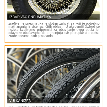
IZRAĐIVAČ PNEUMATIKA
Izrađivanje pneumatika je složen zahvat za koji je potrebno
imati znanja iz više različitih oblasti. U akademiji Oxford se
možete kvalitetno pripremiti za obavljanje ovog posla jer
polaznike obučavamo da primenjuju sve postupke u procesu
izrade pneumatskih proizvoda.
VULKANIZER