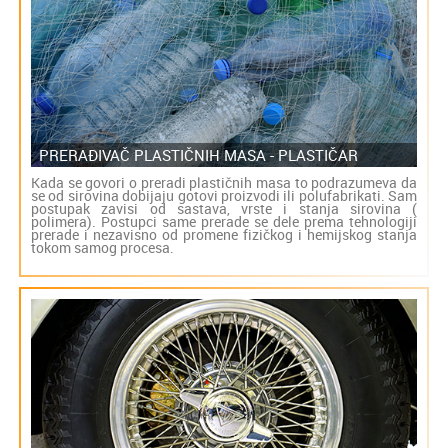
PRERAĐIVAČ PLASTIČNIH MASA - PLASTIČAR
Kada se govori o preradi plastičnih masa to podrazumeva da
se od sirovina dobijaju gotovi proizvodi ili polufabrikati. Sam
postupak zavisi od sastava, vrste i stanja sirovina (
polimera). Postupci same prerade se dele prema tehnologiji
prerade i nezavisno od promene fizičkog i hemijskog stanja
tokom samog procesa.