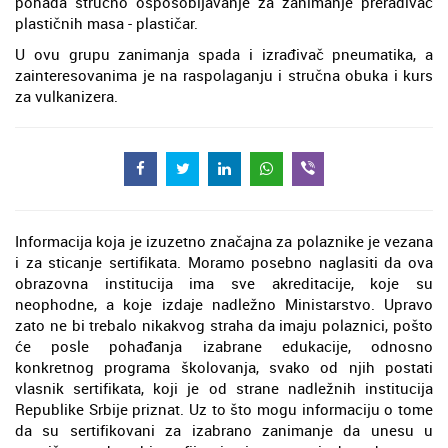
pohađa stručno osposobljavanje za zanimanje prerađivač
plastičnih masa - plastičar.
U ovu grupu zanimanja spada i izrađivač pneumatika, a
zainteresovanima je na raspolaganju i stručna obuka i kurs
za vulkanizera.
Informacija koja je izuzetno značajna za polaznike je vezana
i za sticanje sertifikata. Moramo posebno naglasiti da ova
obrazovna institucija ima sve akreditacije, koje su
neophodne, a koje izdaje nadležno Ministarstvo. Upravo
zato ne bi trebalo nikakvog straha da imaju polaznici, pošto
će posle pohađanja izabrane edukacije, odnosno
konkretnog programa školovanja, svako od njih postati
vlasnik sertifikata, koji je od strane nadležnih institucija
Republike Srbije priznat. Uz to što mogu informaciju o tome
da su sertifikovani za izabrano zanimanje da unesu u