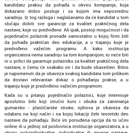
kandidatu praksu da pohađa u okviru kompanije, koja
dokazano dobro posluje i sa kojom ima neposrednu
saradnju. Iz tog razloga i naglašavamo da će kandidat u tom
slučaju dobiti sve garancije za kvalitet praktičnog dela
nastave, koje su predviđene. Ali ipak, postoji mogućnost i da
pojedinačni polaznik pronađe samostalno u kojoj firmi želi
da pohađa praktičan deo edukacije, a u trajanju koje je
predviđeno važećim programu. A kako institucija
organizatora nema saradnju sa tom kompanijom, to neće biti
ni u prilici da garantuje polazniku za kvalitet praktičnog dela
nastave, o čemu će svakako on i da bude obavešten. Bitno
je napomenuti da je obaveza svakog kandidata tom prilikom
da dostavi relevantan dokaz o pohađanju prakse, a u
trajanju koje je predviđeno važećim programom.
Kada su u pitanju pojedinačni polaznici, koje interesuje
apsolutno bilo koji stručni kurs i obuka za zanimanja
gumarsko - plastičarske struke, njihova je obaveza da
odaberu na koji način i na kojoj lokaciji žele teoretski deo
nastave da pohađaju. Biće im ponuđena opcija da to učini
online ili u jednoj od poslovnica institucije organizatora, a u
okviru poluindividualne, individualne ili grupne nastave.