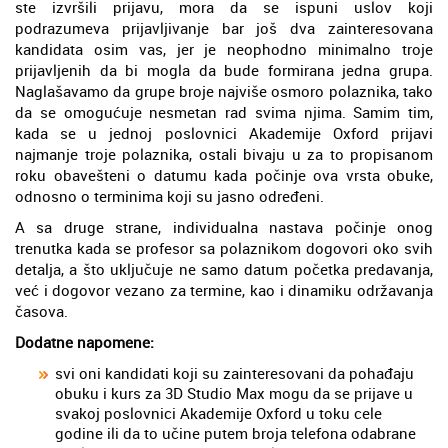
ste izvršili prijavu, mora da se ispuni uslov koji
podrazumeva prijavljivanje bar još dva zainteresovana
kandidata osim vas, jer je neophodno minimalno troje
prijavljenih da bi mogla da bude formirana jedna grupa.
Naglašavamo da grupe broje najviše osmoro polaznika, tako
da se omogućuje nesmetan rad svima njima. Samim tim,
kada se u jednoj poslovnici Akademije Oxford prijavi
najmanje troje polaznika, ostali bivaju u za to propisanom
roku obavešteni o datumu kada počinje ova vrsta obuke,
odnosno o terminima koji su jasno određeni.
A sa druge strane, individualna nastava počinje onog
trenutka kada se profesor sa polaznikom dogovori oko svih
detalja, a što uključuje ne samo datum početka predavanja,
već i dogovor vezano za termine, kao i dinamiku održavanja
časova.
Dodatne napomene:
svi oni kandidati koji su zainteresovani da pohađaju
obuku i kurs za 3D Studio Max mogu da se prijave u
svakoj poslovnici Akademije Oxford u toku cele
godine ili da to učine putem broja telefona odabrane