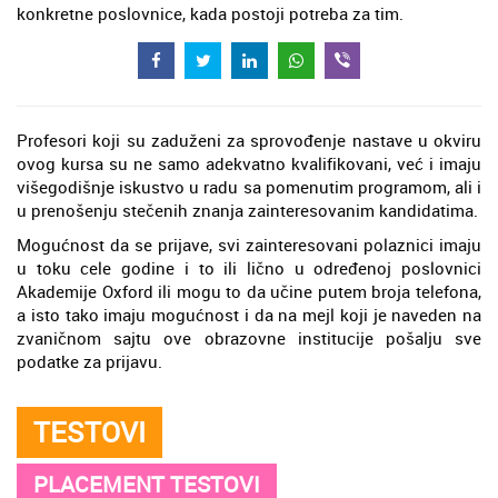
konkretne poslovnice, kada postoji potreba za tim.
Profesori koji su zaduženi za sprovođenje nastave u okviru
ovog kursa su ne samo adekvatno kvalifikovani, već i imaju
višegodišnje iskustvo u radu sa pomenutim programom, ali i
u prenošenju stečenih znanja zainteresovanim kandidatima.
Mogućnost da se prijave, svi zainteresovani polaznici imaju
u toku cele godine i to ili lično u određenoj poslovnici
Akademije Oxford ili mogu to da učine putem broja telefona,
a isto tako imaju mogućnost i da na mejl koji je naveden na
zvaničnom sajtu ove obrazovne institucije pošalju sve
podatke za prijavu.
TESTOVI
PLACEMENT TESTOVI