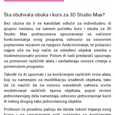
Šta obuhvata obuka i kurs za 3D Studio Max?
Bez obzira da li se kandidati odluče za individualnu ili
grupnu nastavu, na samom početku kurs i obuka za 3D
Studio Max podrazumeva upoznavanje sa načinom
funkcionisanja ovog programa, odnosno sa osnovnim
pojmovima vezanim za njegovo funkcionisanje, te polaznici
najpre uče na koji način se određeni objekat smešta u
trodimenzionalni prostor. Potom ih naši predavači upoznaju
sa primenom različitih alata i savladavaju osnove crtanja u
pomenutom programu.
Takođe će ih upoznati i sa korišćenjem različitih vrsta alata,
koji su namenjeni za modifikaciju izrađenih objekata, tako
da će naučiti da na osnovu navedenih zahteva izvrše
modelovanje različitih tipova objekata, poput recimo
jednostavnijeg dela nameštaja, odnosno jednostavnije kuće
ili nekog drugog tako jednostavnog objekta.
Profesori će posebnu pažnju da obrate tokom trajanja ovog
kursa i na upoznavanje svih polaznika sa korišćenjem