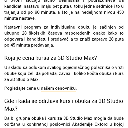
u ovom slučaju tačno definisana i podrazumeva da
kandidati nastavu imaju pet puta u toku jedne sedmice i to u
trajanju od po 90 minuta, a što je na nedeljnom nivou 450
minuta nastave.
Nastavni program za individualnu obuku je sačinjen od
ukupno 28 školskih časova raspoređenih onako kako to
odgovara i kandidatu i predavač, a to znači zapravo 28 puta
po 45 minuta predavanja.
Koja je cena kursa za 3D Studio Max?
U skladu sa odlukom svakog pojedinačnog polaznika o vrsti
obuke koju želi da pohađa, zavisi i koliko košta obuka i kurs
za 3D Studio Max.
Pogledajte cene u
našem cenovniku
.
Gde i kada se održava kurs i obuka za 3D Studio
Max?
Da bi grupna obuka i kurs za 3D Studio Max mogla da bude
održana u konkretnoj poslovnici Akademije Oxford u kojoj