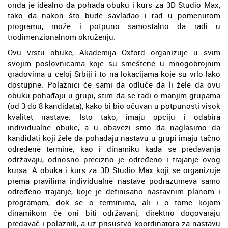
onda je idealno da pohađa obuku i kurs za 3D Studio Max,
tako da nakon što bude savladao i rad u pomenutom
programu, može i potpuno samostalno da radi u
trodimenzionalnom okruženju.
Ovu vrstu obuke, Akademija Oxford organizuje u svim
svojim poslovnicama koje su smeštene u mnogobrojnim
gradovima u celoj Srbiji i to na lokacijama koje su vrlo lako
dostupne. Polaznici će sami da odluče da li žele da ovu
obuku pohađaju u grupi, stim da se radi o manjim grupama
(od 3 do 8 kandidata), kako bi bio očuvan u potpunosti visok
kvalitet nastave. Isto tako, imaju opciju i odabira
individualne obuke, a u obavezi smo da naglasimo da
kandidati koji žele da pohađaju nastavu u grupi imaju tačno
određene termine, kao i dinamiku kada se predavanja
održavaju, odnosno precizno je određeno i trajanje ovog
kursa. A obuka i kurs za 3D Studio Max koji se organizuje
prema pravilima individualne nastave podrazumeva samo
određeno trajanje, koje je definisano nastavnim planom i
programom, dok se o terminima, ali i o tome kojom
dinamikom će oni biti održavani, direktno dogovaraju
predavač i polaznik, a uz prisustvo koordinatora za nastavu