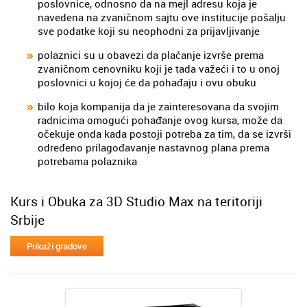
poslovnice, odnosno da na mejl adresu koja je
navedena na zvaničnom sajtu ove institucije pošalju
sve podatke koji su neophodni za prijavljivanje
polaznici su u obavezi da plaćanje izvrše prema
zvaničnom cenovniku koji je tada važeći i to u onoj
poslovnici u kojoj će da pohađaju i ovu obuku
bilo koja kompanija da je zainteresovana da svojim
radnicima omogući pohađanje ovog kursa, može da
očekuje onda kada postoji potreba za tim, da se izvrši
određeno prilagođavanje nastavnog plana prema
potrebama polaznika
Kurs i Obuka za 3D Studio Max na teritoriji
Srbije