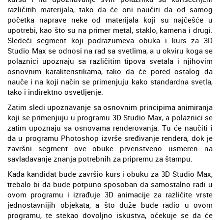
različitih materijala, tako da će oni naučiti da od samog
početka naprave neke od materijala koji su najčešće u
upotrebi, kao što su na primer metal, staklo, kamena i drugi.
Sledeći segment koji podrazumeva obuka i kurs za 3D
Studio Max se odnosi na rad sa svetlima, a u okviru koga se
polaznici upoznaju sa različitim tipova svetala i njihovim
osnovnim karakteristikama, tako da će pored ostalog da
nauče i na koji način se primenjuju kako standardna svetla,
tako i indirektno osvetljenje.
Zatim sledi upoznavanje sa osnovnim principima animiranja
koji se primenjuju u programu 3D Studio Max, a polaznici se
zatim upoznaju sa osnovama renderovanja. Tu će naučiti i
da u programu Photoshop izvrše sređivanje rendera, dok je
završni segment ove obuke prvenstveno usmeren na
savladavanje znanja potrebnih za pripremu za štampu.
Kada kandidat bude završio kurs i obuku za 3D Studio Max,
trebalo bi da bude potpuno sposoban da samostalno radi u
ovom programu i izrađuje 3D animacije za različite vrste
jednostavnijih objekata, a što duže bude radio u ovom
programu, te stekao dovoljno iskustva, očekuje se da će