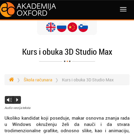
Kurs i obuka 3D Studio Max
Škola računara
Kurs i obuka 3D Studio Max
Vm
P
Audio verzija teksta
Ukoliko kandidat koji poseduje, makar osnovna znanja rada
u Windows okruženju želi da nauči i da stvara
trodimenzionalne grafike, odnosno slike, kao i animaciju,