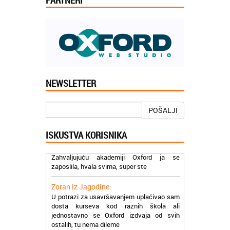
Jelena iz Niša:
NEWSLETTER
Mogu da pohvalim sve zaposlene u
Akademiji Oxford u Nišu jer su stvarno
profesionalni i prenose znanje na odličan
POŠALJI
način
ISKUSTVA KORISNIKA
Milica iz Beograda:
Zahvaljujuću akademiji Oxford ja se
zaposlila, hvala svima, super ste
Zoran iz Jagodine:
U potrazi za usavršavanjem uplaćivao sam
dosta kurseva kod raznih škola ali
jednostavno se Oxford izdvaja od svih
ostalih, tu nema dileme