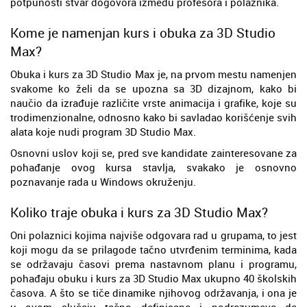
potpunosti stvar dogovora između profesora i polaznika.
Kome je namenjan kurs i obuka za 3D Studio
Max?
Obuka i kurs za 3D Studio Max je, na prvom mestu namenjen
svakome ko želi da se upozna sa 3D dizajnom, kako bi
naučio da izrađuje različite vrste animacija i grafike, koje su
trodimenzionalne, odnosno kako bi savladao korišćenje svih
alata koje nudi program 3D Studio Max.
Osnovni uslov koji se, pred sve kandidate zainteresovane za
pohađanje ovog kursa stavlja, svakako je osnovno
poznavanje rada u Windows okruženju.
Koliko traje obuka i kurs za 3D Studio Max?
Oni polaznici kojima najviše odgovara rad u grupama, to jest
koji mogu da se prilagode tačno utvrđenim terminima, kada
se održavaju časovi prema nastavnom planu i programu,
pohađaju obuku i kurs za 3D Studio Max ukupno 40 školskih
časova. A što se tiče dinamike njihovog održavanja, i ona je