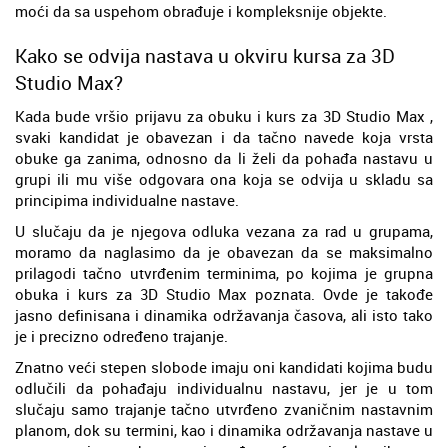
moći da sa uspehom obrađuje i kompleksnije objekte.
Kako se odvija nastava u okviru kursa za 3D
Studio Max?
Kada bude vršio prijavu za obuku i kurs za 3D Studio Max ,
svaki kandidat je obavezan i da tačno navede koja vrsta
obuke ga zanima, odnosno da li želi da pohađa nastavu u
grupi ili mu više odgovara ona koja se odvija u skladu sa
principima individualne nastave.
U slučaju da je njegova odluka vezana za rad u grupama,
moramo da naglasimo da je obavezan da se maksimalno
prilagodi tačno utvrđenim terminima, po kojima je grupna
obuka i kurs za 3D Studio Max poznata. Ovde je takođe
jasno definisana i dinamika održavanja časova, ali isto tako
je i precizno određeno trajanje.
Znatno veći stepen slobode imaju oni kandidati kojima budu
odlučili da pohađaju individualnu nastavu, jer je u tom
slučaju samo trajanje tačno utvrđeno zvaničnim nastavnim
planom, dok su termini, kao i dinamika održavanja nastave u