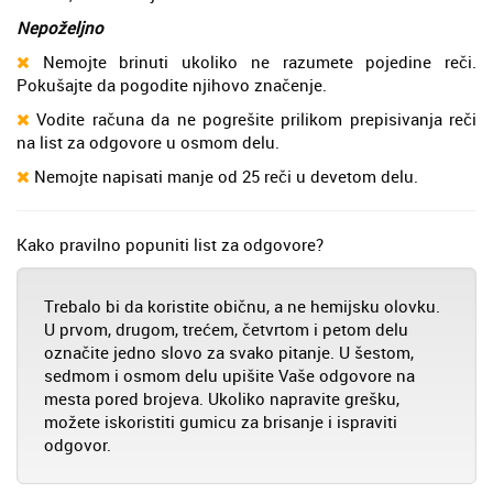
Nepoželjno
Nemojte brinuti ukoliko ne razumete pojedine reči.
Pokušajte da pogodite njihovo značenje.
Vodite računa da ne pogrešite prilikom prepisivanja reči
na list za odgovore u osmom delu.
Nemojte napisati manje od 25 reči u devetom delu.
Kako pravilno popuniti list za odgovore?
Trebalo bi da koristite običnu, a ne hemijsku olovku.
U prvom, drugom, trećem, četvrtom i petom delu
označite jedno slovo za svako pitanje. U šestom,
sedmom i osmom delu upišite Vaše odgovore na
mesta pored brojeva. Ukoliko napravite grešku,
možete iskoristiti gumicu za brisanje i ispraviti
odgovor.