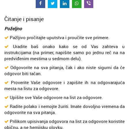
Čitanje i pisanje
Poželjno
Pažljivo pročitajte uputstva i proučite sve primere.
Uradite baš onako kako se od Vas zahteva u
instrukcijama (na primer, napišite samo po jednu reč na na
predviđenim mestima u sedmom delu).
Odgovorite na sva pitanja, čak i ako niste sigurni da će
odgovor biti tačan.
Proverite Vaše odgovore i zapišite ih na odgovarajuća
mesta na listu za odgovore.
Upišite sve Vaše odgovore na list za odgovore.
Radite polako i nemojte žuriti. Imate dovoljno vremena da
odgovorite na sva pitanja.
Prilikom upisivanja odgovora na list za odgovore koristite
običnu, a ne hemijsku olovku.