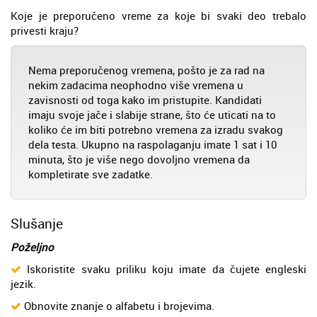
Koje je preporučeno vreme za koje bi svaki deo trebalo
privesti kraju?
Nema preporučenog vremena, pošto je za rad na
nekim zadacima neophodno više vremena u
zavisnosti od toga kako im pristupite. Kandidati
imaju svoje jače i slabije strane, što će uticati na to
koliko će im biti potrebno vremena za izradu svakog
dela testa. Ukupno na raspolaganju imate 1 sat i 10
minuta, što je više nego dovoljno vremena da
kompletirate sve zadatke.
Slušanje
Poželjno
Iskoristite svaku priliku koju imate da čujete engleski
jezik.
Obnovite znanje o alfabetu i brojevima.