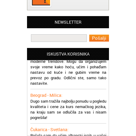
Beograd - Slavica:
Završila sam kurs rumunskog jezika kod
vas, ekipa vam je super, profesori odlični a
NEWSLETTER
cene pristupačne. Pozdrav iz Beograda
Beograd - Miloš:
Pohadam kurs norveškog jezika online.
Prezadovoljan sam jer škola prati sve
ISKUSTVA KORISNIKA
moderne trendove. Mogu da organizujem
svoje vreme kako hoću, učim i pohađam
nastavu od kuće i ne gubim vreme na
prevoz po gradu. Odlični ste, samo tako
nastavite.
Beograd - Milica:
Dugo sam tražila najbolju ponudu u pogledu
kvaliteta i cene za kurs nemačkog jezika,
na kraju sam se odlučila za vas i nisam
pogrešila!
Čukarica - Svetlana:
Počela sam da učim albanski jezik u vašoj
školi, prezadovoljna sam uslugom i