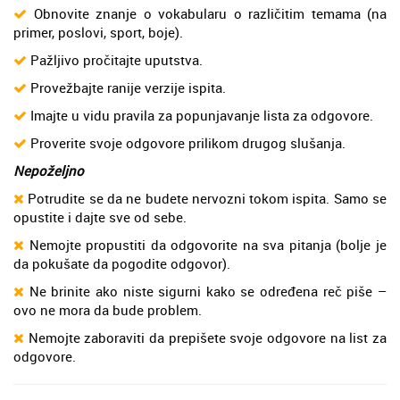
Obnovite znanje o vokabularu o različitim temama (na
primer, poslovi, sport, boje).
Pažljivo pročitajte uputstva.
Provežbajte ranije verzije ispita.
Imajte u vidu pravila za popunjavanje lista za odgovore.
Proverite svoje odgovore prilikom drugog slušanja.
Nepoželjno
Potrudite se da ne budete nervozni tokom ispita. Samo se
opustite i dajte sve od sebe.
Nemojte propustiti da odgovorite na sva pitanja (bolje je
da pokušate da pogodite odgovor).
Ne brinite ako niste sigurni kako se određena reč piše –
ovo ne mora da bude problem.
Nemojte zaboraviti da prepišete svoje odgovore na list za
odgovore.