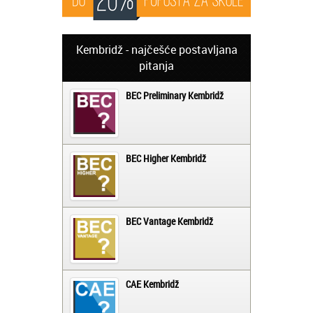
Kembridž - najčešće postavljana
pitanja
BEC Preliminary Kembridž
BEC Higher Kembridž
BEC Vantage Kembridž
CAE Kembridž