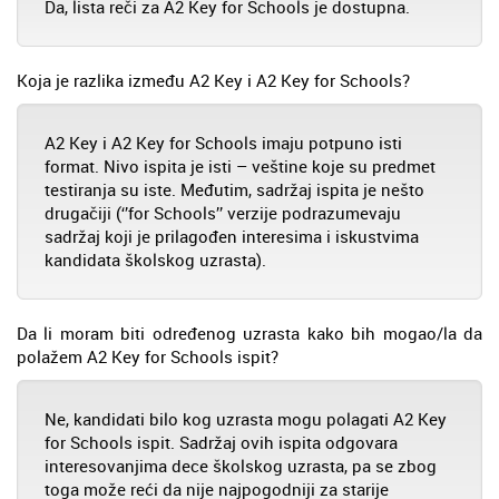
Da, lista reči za A2 Key for Schools je dostupna.
Koja je razlika između A2 Key i A2 Key for Schools?
A2 Key i A2 Key for Schools imaju potpuno isti
format. Nivo ispita je isti – veštine koje su predmet
testiranja su iste. Međutim, sadržaj ispita je nešto
drugačiji (‘’for Schools’’ verzije podrazumevaju
sadržaj koji je prilagođen interesima i iskustvima
kandidata školskog uzrasta).
Da li moram biti određenog uzrasta kako bih mogao/la da
polažem A2 Key for Schools ispit?
Ne, kandidati bilo kog uzrasta mogu polagati A2 Key
for Schools ispit. Sadržaj ovih ispita odgovara
interesovanjima dece školskog uzrasta, pa se zbog
toga može reći da nije najpogodniji za starije