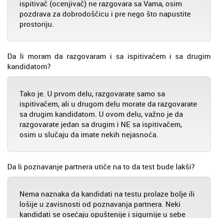
ispitivač (ocenjivač) ne razgovara sa Vama, osim
pozdrava za dobrodoščicu i pre nego što napustite
prostoriju.
Da li moram da razgovaram i sa ispitivačem i sa drugim
kandidatom?
Tako je. U prvom delu, razgovarate samo sa
ispitivačem, ali u drugom delu morate da razgovarate
sa drugim kandidatom. U ovom delu, važno je da
razgovarate jedan sa drugim i NE sa ispitivačem,
osim u slučaju da imate nekih nejasnoća.
Da li poznavanje partnera utiče na to da test bude lakši?
Nema naznaka da kandidati na testu prolaze bolje ili
lošije u zavisnosti od poznavanja partnera. Neki
kandidati se osećaju opuštenije i sigurnije u sebe