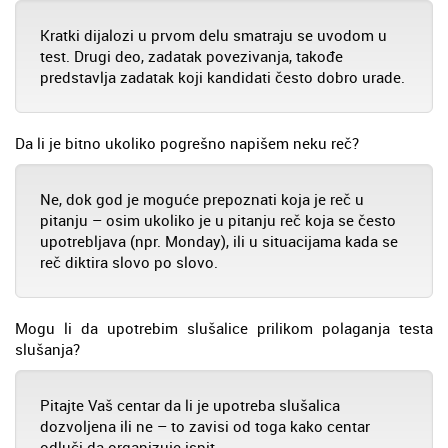
Kratki dijalozi u prvom delu smatraju se uvodom u
test. Drugi deo, zadatak povezivanja, takođe
predstavlja zadatak koji kandidati često dobro urade.
Da li je bitno ukoliko pogrešno napišem neku reč?
Ne, dok god je moguće prepoznati koja je reč u
pitanju – osim ukoliko je u pitanju reč koja se često
upotrebljava (npr. Monday), ili u situacijama kada se
reč diktira slovo po slovo.
Mogu li da upotrebim slušalice prilikom polaganja testa
slušanja?
Pitajte Vaš centar da li je upotreba slušalica
dozvoljena ili ne – to zavisi od toga kako centar
odluči da organizuje ispit.