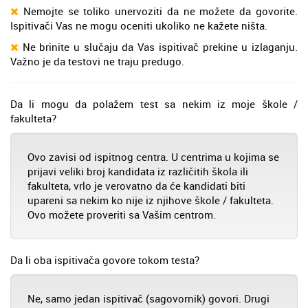
Nemojte se toliko unervoziti da ne možete da govorite.
Ispitivači Vas ne mogu oceniti ukoliko ne kažete ništa.
Ne brinite u slučaju da Vas ispitivač prekine u izlaganju.
Važno je da testovi ne traju predugo.
Da li mogu da polažem test sa nekim iz moje škole /
fakulteta?
Ovo zavisi od ispitnog centra. U centrima u kojima se
prijavi veliki broj kandidata iz različitih škola ili
fakulteta, vrlo je verovatno da će kandidati biti
upareni sa nekim ko nije iz njihove škole / fakulteta.
Ovo možete proveriti sa Vašim centrom.
Da li oba ispitivača govore tokom testa?
Ne, samo jedan ispitivač (sagovornik) govori. Drugi