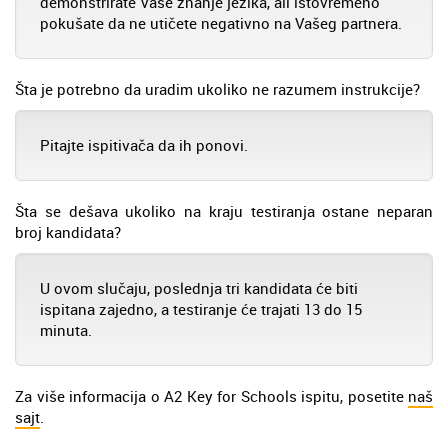
demonstrirate Vaše znanje jezika, ali istovremeno
pokušate da ne utičete negativno na Vašeg partnera.
Šta je potrebno da uradim ukoliko ne razumem instrukcije?
Pitajte ispitivača da ih ponovi.
Šta se dešava ukoliko na kraju testiranja ostane neparan
broj kandidata?
U ovom slučaju, poslednja tri kandidata će biti
ispitana zajedno, a testiranje će trajati 13 do 15
minuta.
Za više informacija o A2 Key for Schools ispitu, posetite
naš
sajt
.