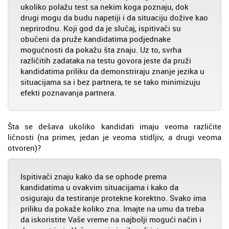
ukoliko polažu test sa nekim koga poznaju, dok
drugi mogu da budu napetiji i da situaciju dožive kao
neprirodnu. Koji god da je slučaj, ispitivači su
obučeni da pruže kandidatima podjednake
mogućnosti da pokažu šta znaju. Uz to, svrha
različitih zadataka na testu govora jeste da pruži
kandidatima priliku da demonstriraju znanje jezika u
situacijama sa i bez partnera, te se tako minimizuju
efekti poznavanja partnera.
Šta se dešava ukoliko kandidati imaju veoma različite
ličnosti (na primer, jedan je veoma stidljiv, a drugi veoma
otvoren)?
Ispitivači znaju kako da se ophode prema
kandidatima u ovakvim situacijama i kako da
osiguraju da testiranje protekne korektno. Svako ima
priliku da pokaže koliko zna. Imajte na umu da treba
da iskoristite Vaše vreme na najbolji mogući način i