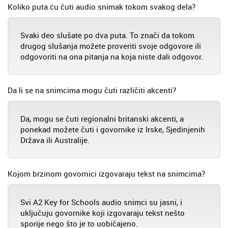
Koliko puta ću čuti audio snimak tokom svakog dela?
Svaki deo slušate po dva puta. To znači da tokom
drugog slušanja možete proveriti svoje odgovore ili
odgovoriti na ona pitanja na koja niste dali odgovor.
Da li se na snimcima mogu čuti različiti akcenti?
Da, mogu se čuti regionalni britanski akcenti, a
ponekad možete čuti i govornike iz Irske, Sjedinjenih
Država ili Australije.
Kojom brzinom govornici izgovaraju tekst na snimcima?
Svi A2 Key for Schools audio snimci su jasni, i
uključuju govornike koji izgovaraju tekst nešto
sporije nego što je to uobičajeno.