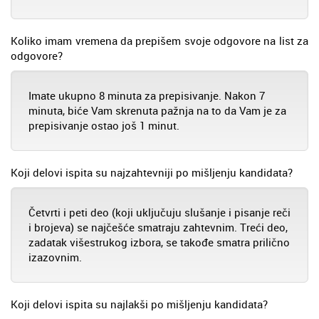
Koliko imam vremena da prepišem svoje odgovore na list za
odgovore?
Imate ukupno 8 minuta za prepisivanje. Nakon 7
minuta, biće Vam skrenuta pažnja na to da Vam je za
prepisivanje ostao još 1 minut.
Koji delovi ispita su najzahtevniji po mišljenju kandidata?
Četvrti i peti deo (koji uključuju slušanje i pisanje reči
i brojeva) se najčešće smatraju zahtevnim. Treći deo,
zadatak višestrukog izbora, se takođe smatra prilično
izazovnim.
Koji delovi ispita su najlakši po mišljenju kandidata?