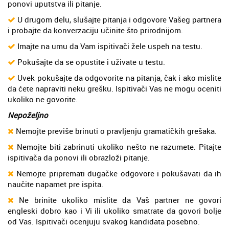
ponovi uputstva ili pitanje.
U drugom delu, slušajte pitanja i odgovore Vašeg partnera
i probajte da konverzaciju učinite što prirodnijom.
Imajte na umu da Vam ispitivači žele uspeh na testu.
Pokušajte da se opustite i uživate u testu.
Uvek pokušajte da odgovorite na pitanja, čak i ako mislite
da ćete napraviti neku grešku. Ispitivači Vas ne mogu oceniti
ukoliko ne govorite.
Nepoželjno
Nemojte previše brinuti o pravljenju gramatičkih grešaka.
Nemojte biti zabrinuti ukoliko nešto ne razumete. Pitajte
ispitivača da ponovi ili obrazloži pitanje.
Nemojte pripremati dugačke odgovore i pokušavati da ih
naučite napamet pre ispita.
Ne brinite ukoliko mislite da Vaš partner ne govori
engleski dobro kao i Vi ili ukoliko smatrate da govori bolje
od Vas. Ispitivači ocenjuju svakog kandidata posebno.