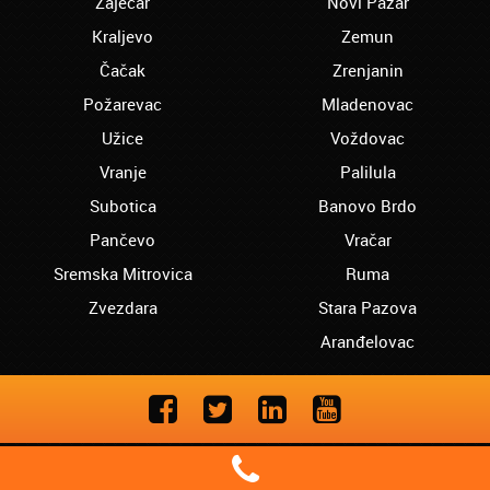
Zaječar
Novi Pazar
Prošle godine sam završila kurs poljskog
Kraljevo
Zemun
jezika. Jako sam zadovljna svime sto sam
naučila kod vas.
Čačak
Zrenjanin
Požarevac
Stari grad - Djuro:
Mladenovac
Upisao sam kurs ceškog jezika kod vas po
Užice
Voždovac
preporuci prijatelja. Rekao je da ste najbolji
u šta sam se i sam uverio. Pozdrav
Vranje
Palilula
Subotica
Banovo Brdo
Vračar - Olivera:
Mogu sa sigurnošću da tvrdim da ste
Pančevo
Vračar
najbolja škola u Srbiji. I ranije sam učila
engleski jezik u drugim školama ali sam
Sremska Mitrovica
Ruma
uvek bila nezadovoljna. Samo ste vi ispunili
Zvezdara
Stara Pazova
sva moja očekivanja u nivou znanja,
profesionalnosti i prijatnosti zaposlenih.
Aranđelovac
Samo tako nastavite!!!
Zemun - Ljiljana:
Završavam kurs portugalskog jezika. Jako
sam zadovoljna, upisacu kurs i španskog!!!
Copyright © 2026 Akademija Oxford
Zvezdara - Marko: