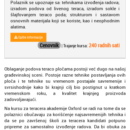
Polaznik se upoznaje sa: tehnikama izvođenja radova;
izradom podova od livenog teraca, izradom sokle i
šlajfovanjem teraco poda; strukturom i sastavom
osnovnih materijala koji se koriste, kao i neophodnim
alatima.
Opšte informacije
Cenovnik
240 radnih sati
| Trajanje kursa:
Oblaganje podova teraco pločama postoji već dugo na našoj
građevinskoj sceni. Postoje razne tehnike postavljanja ovih
ploča i te tehnike su vremenom postajale savremenije i
svrsishodnije kako bi krajnji cilj bio postignut u kratkom
vremenskom roku, a kvalitet krajnjeg proizvoda
zadovoljavajući.
Na kursu za teracera akademije Oxford se radi na tome da se
polaznici obučavaju za korišćenje najsavremenijih tehnika i
da se po završenoj školi za teracera kandidati potpuno
pripreme za samostalno izvođenje radova. Da bi obuka za