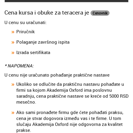
Cena kursa i obuke za teracera je
Cenovnik
U cenu su uračunati:
Priručnik
Polaganje završnog ispita
Izrada sertifikata
* NAPOMENA:
U cenu nije uračunato pohađanje praktične nastave
Ukoliko se odlučite da praktičnu nastavu pohađate u
firmi sa kojom Akademija Oxford ima poslovnu
saradnju, cena praktične nastave se kreće od 5000 RSD
mesečno.
Ako sami pronađete firmu gde ćete pohađati praksu,
cena je stvar dogovora između vas i te firme. U tom
slučaju Akademija Oxford nije odgovorna za kvalitet
prakse.