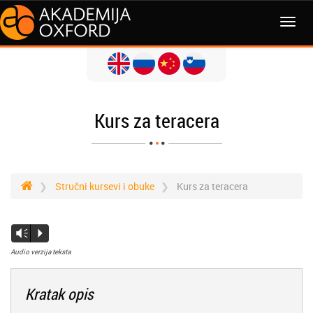
Kurs za teracera
Stručni kursevi i obuke
Kurs za teracera
Vm
P
Audio verzija teksta
Kratak opis