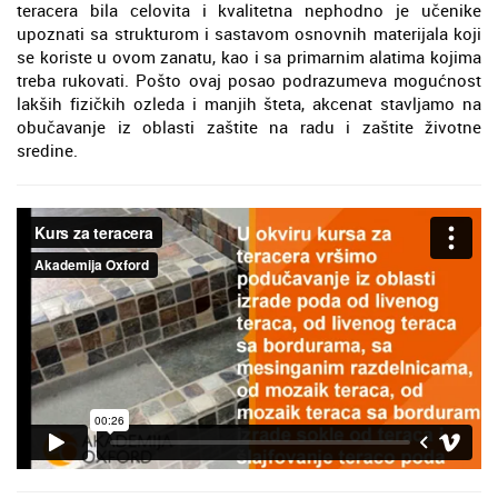
teracera bila celovita i kvalitetna nephodno je učenike
upoznati sa strukturom i sastavom osnovnih materijala koji
se koriste u ovom zanatu, kao i sa primarnim alatima kojima
treba rukovati. Pošto ovaj posao podrazumeva mogućnost
lakših fizičkih ozleda i manjih šteta, akcenat stavljamo na
obučavanje iz oblasti zaštite na radu i zaštite životne
sredine.