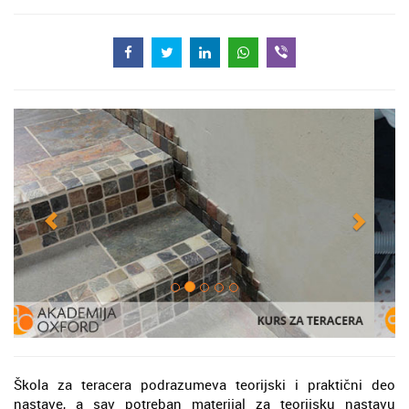
Škola za teracera podrazumeva teorijski i praktični deo
nastave, a sav potreban materijal za teorijsku nastavu