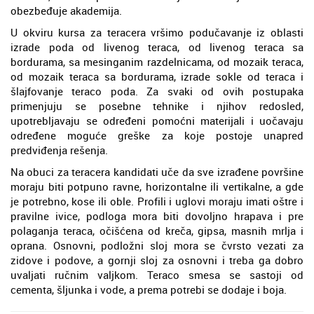
obezbeđuje akademija.
U okviru kursa za teracera vršimo podučavanje iz oblasti
izrade poda od livenog teraca, od livenog teraca sa
bordurama, sa mesinganim razdelnicama, od mozaik teraca,
od mozaik teraca sa bordurama, izrade sokle od teraca i
šlajfovanje teraco poda. Za svaki od ovih postupaka
primenjuju se posebne tehnike i njihov redosled,
upotrebljavaju se određeni pomoćni materijali i uočavaju
određene moguće greške za koje postoje unapred
predviđenja rešenja.
Na obuci za teracera kandidati uče da sve izrađene površine
moraju biti potpuno ravne, horizontalne ili vertikalne, a gde
je potrebno, kose ili oble. Profili i uglovi moraju imati oštre i
pravilne ivice, podloga mora biti dovoljno hrapava i pre
polaganja teraca, očišćena od kreča, gipsa, masnih mrlja i
oprana. Osnovni, podložni sloj mora se čvrsto vezati za
zidove i podove, a gornji sloj za osnovni i treba ga dobro
uvaljati ručnim valjkom. Teraco smesa se sastoji od
cementa, šljunka i vode, a prema potrebi se dodaje i boja.