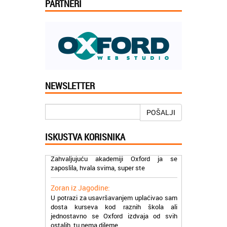
PARTNERI
Jelena iz Niša:
NEWSLETTER
Mogu da pohvalim sve zaposlene u
Akademiji Oxford u Nišu jer su stvarno
profesionalni i prenose znanje na odličan
POŠALJI
način
ISKUSTVA KORISNIKA
Milica iz Beograda:
Zahvaljujuću akademiji Oxford ja se
zaposlila, hvala svima, super ste
Zoran iz Jagodine:
U potrazi za usavršavanjem uplaćivao sam
dosta kurseva kod raznih škola ali
jednostavno se Oxford izdvaja od svih
ostalih, tu nema dileme