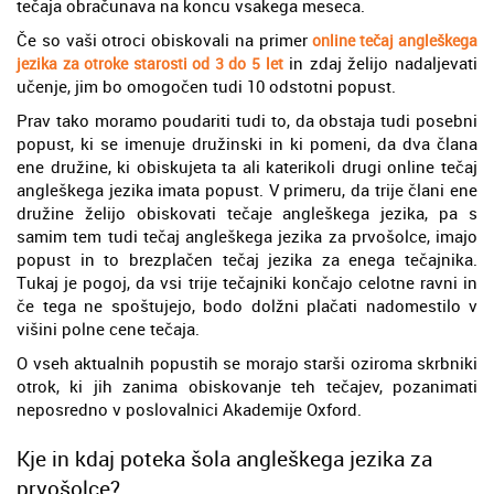
tečaja obračunava na koncu vsakega meseca.
Če so vaši otroci obiskovali na primer
online tečaj angleškega
in zdaj želijo nadaljevati
jezika za otroke starosti od 3 do 5 let
učenje, jim bo omogočen tudi 10 odstotni popust.
Prav tako moramo poudariti tudi to, da obstaja tudi posebni
popust, ki se imenuje družinski in ki pomeni, da dva člana
ene družine, ki obiskujeta ta ali katerikoli drugi online tečaj
angleškega jezika imata popust. V primeru, da trije člani ene
družine želijo obiskovati tečaje angleškega jezika, pa s
samim tem tudi tečaj angleškega jezika za prvošolce, imajo
popust in to brezplačen tečaj jezika za enega tečajnika.
Tukaj je pogoj, da vsi trije tečajniki končajo celotne ravni in
če tega ne spoštujejo, bodo dolžni plačati nadomestilo v
višini polne cene tečaja.
O vseh aktualnih popustih se morajo starši oziroma skrbniki
otrok, ki jih zanima obiskovanje teh tečajev, pozanimati
neposredno v poslovalnici Akademije Oxford.
Kje in kdaj poteka šola angleškega jezika za
prvošolce?