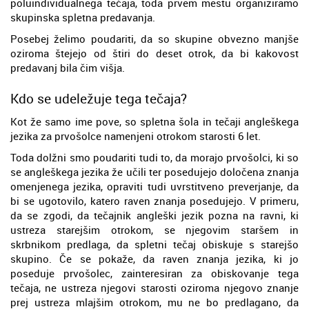
poluindividualnega tečaja, toda prvem mestu organiziramo
skupinska spletna predavanja.
Posebej želimo poudariti, da so skupine obvezno manjše
oziroma štejejo od štiri do deset otrok, da bi kakovost
predavanj bila čim višja.
Kdo se udeležuje tega tečaja?
Kot že samo ime pove, so spletna šola in tečaji angleškega
jezika za prvošolce namenjeni otrokom starosti 6 let.
Toda dolžni smo poudariti tudi to, da morajo prvošolci, ki so
se angleškega jezika že učili ter posedujejo določena znanja
omenjenega jezika, opraviti tudi uvrstitveno preverjanje, da
bi se ugotovilo, katero raven znanja posedujejo. V primeru,
da se zgodi, da tečajnik angleški jezik pozna na ravni, ki
ustreza starejšim otrokom, se njegovim staršem in
skrbnikom predlaga, da spletni tečaj obiskuje s starejšo
skupino. Če se pokaže, da raven znanja jezika, ki jo
poseduje prvošolec, zainteresiran za obiskovanje tega
tečaja, ne ustreza njegovi starosti oziroma njegovo znanje
prej ustreza mlajšim otrokom, mu ne bo predlagano, da