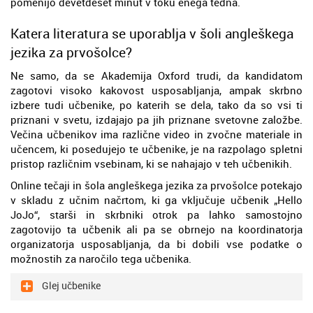
pomenijo devetdeset minut v toku enega tedna.
Katera literatura se uporablja v šoli angleškega
jezika za prvošolce?
Ne samo, da se Akademija Oxford trudi, da kandidatom
zagotovi visoko kakovost usposabljanja, ampak skrbno
izbere tudi učbenike, po katerih se dela, tako da so vsi ti
priznani v svetu, izdajajo pa jih priznane svetovne založbe.
Večina učbenikov ima različne video in zvočne materiale in
učencem, ki posedujejo te učbenike, je na razpolago spletni
pristop različnim vsebinam, ki se nahajajo v teh učbenikih.
Online tečaji in šola angleškega jezika za prvošolce potekajo
v skladu z učnim načrtom, ki ga vključuje učbenik „Hello
JoJo“, starši in skrbniki otrok pa lahko samostojno
zagotovijo ta učbenik ali pa se obrnejo na koordinatorja
organizatorja usposabljanja, da bi dobili vse podatke o
možnostih za naročilo tega učbenika.
Glej učbenike