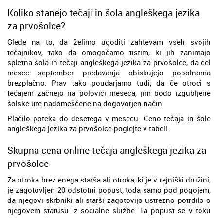
Koliko stanejo tečaji in šola angleškega jezika
za prvošolce?
Glede na to, da želimo ugoditi zahtevam vseh svojih
tečajnikov, tako da omogočamo tistim, ki jih zanimajo
spletna šola in tečaji angleškega jezika za prvošolce, da cel
mesec september predavanja obiskujejo popolnoma
brezplačno. Prav tako poudarjamo tudi, da če otroci s
tečajem začnejo na polovici meseca, jim bodo izgubljene
šolske ure nadomeščene na dogovorjen način.
Plačilo poteka do desetega v mesecu. Ceno tečaja in šole
angleškega jezika za prvošolce poglejte v tabeli.
Skupna cena online tečaja angleškega jezika za
prvošolce
Za otroka brez enega starša ali otroka, ki je v rejniški družini,
je zagotovljen 20 odstotni popust, toda samo pod pogojem,
da njegovi skrbniki ali starši zagotovijo ustrezno potrdilo o
njegovem statusu iz socialne službe. Ta popust se v toku