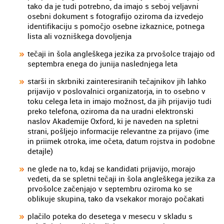
tako da je tudi potrebno, da imajo s seboj veljavni
osebni dokument s fotografijo oziroma da izvedejo
identifikaciju s pomočjo osebne izkaznice, potnega
lista ali vozniškega dovoljenja
tečaji in šola angleškega jezika za prvošolce trajajo od
septembra enega do junija naslednjega leta
starši in skrbniki zainteresiranih tečajnikov jih lahko
prijavijo v poslovalnici organizatorja, in to osebno v
toku celega leta in imajo možnost, da jih prijavijo tudi
preko telefona, oziroma da na uradni elektronski
naslov Akademije Oxford, ki je naveden na spletni
strani, pošljejo informacije relevantne za prijavo (ime
in priimek otroka, ime očeta, datum rojstva in podobne
detajle)
ne glede na to, kdaj se kandidati prijavijo, morajo
vedeti, da se spletni tečaji in šola angleškega jezika za
prvošolce začenjajo v septembru oziroma ko se
oblikuje skupina, tako da vsekakor morajo počakati
plačilo poteka do desetega v mesecu v skladu s