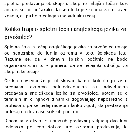
spletna predavanja obiskuje s skupino mlajših tečajnikov,
ampak se bo počakalo, da se oblikuje skupina za to raven
znanja, ali pa bo predlagan individualni tečaj.
Koliko trajajo spletni tečaji angleškega jezika za
prvošolce?
Spletna šola in tečaji angleškega jezika za prvošolce trajajo
od septembra do junija oziroma v toku šolskega leta.
Razume se, da v dnevih šolskih počitnic ne bodo
organizirana, in to v primeru, da se tečajniki odločijo za
skupinske tečaje.
Če kljub vsemu želijo obiskovati katero koli drugo vrsto
predavanj oziroma poluindividualna ali individualna
predavanja angleškega jezika za prvošolce, potem se o
terminih in o njihovi dinamiki dogovarjajo neposredno s
profesorji, pa se tedaj morebiti lahko zgodi, da predavanja
potekajo tudi v času šolskih počitnic.
Dinamika v okviru skupinskih predavanj vključuj dva krat
tedensko po eno šolsko uro oziroma predavanja, ki