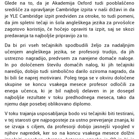
Glede na to, da je Akademija Oxford tudi pooblaščeno
središče za opravljanje Cambridge izpita v naši državi in da
je YLE Cambridge izpit predviden za otroke, to tudi pomeni,
da jim spletni tečaji in šola angleškega jezika za prvošolce
zagotovo koristijo, če hočejo opraviti ta izpit, saj se skozi
predavanja ta najboljše pripravijo za to.
Da bi pri vseh tečajnikih spodbudili željo za nadaljnjim
učenjem angleškega jezika, se profesorji trudijo, da jih
ustrezno nagradijo, predvsem za narejene domače naloge.
In po določenem številu domačih nalog, ki jih tečajniki
naredijo, dobijo tudi simbolično darilo oziroma nagrado, da
bi bili še naprej motivirani. Poleg tega se v okviru določene
skupine se koncu vsakega mesece profesor odločili za
enega učenca, ki je bil najbolj delaven in je dosegel
najboljše rezultate v toku predhodnega meseca, tako da
njemu daje posebej oblikovano diplomo.
V toku trajanja usposabljanja bodo vsi tečajniki biti testirani,
v tej starosti gre najpogosteje za ustno preverjanje znanja, ki
se izvaja s ciljem, da profesorji dobijo jasnejši vpogled v
njihov napredek, ker so na koncu vsakega mesece dolžni