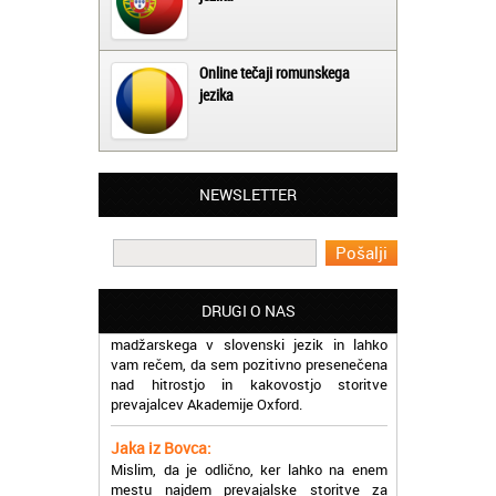
Online tečaji romunskega
jezika
Matjaž iz Ajdovščine:
Lahko pohvalim vse zaposlene v Akademiji
NEWSLETTER
Oxford, ker so resnično profesionalni in
prevajalske storitve opravljajo hitro in
učinkoviti.
Martina iz Bleda:
Potrebovala sem prevajanje iz
DRUGI O NAS
madžarskega v slovenski jezik in lahko
vam rečem, da sem pozitivno presenečena
nad hitrostjo in kakovostjo storitve
prevajalcev Akademije Oxford.
Jaka iz Bovca:
Mislim, da je odlično, ker lahko na enem
mestu najdem prevajalske storitve za
različne jezike, tako da se ne morem