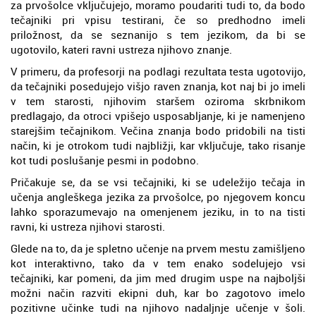
za prvošolce vključujejo, moramo poudariti tudi to, da bodo
tečajniki pri vpisu testirani, če so predhodno imeli
priložnost, da se seznanijo s tem jezikom, da bi se
ugotovilo, kateri ravni ustreza njihovo znanje.
V primeru, da profesorji na podlagi rezultata testa ugotovijo,
da tečajniki posedujejo višjo raven znanja, kot naj bi jo imeli
v tem starosti, njihovim staršem oziroma skrbnikom
predlagajo, da otroci vpišejo usposabljanje, ki je namenjeno
starejšim tečajnikom. Večina znanja bodo pridobili na tisti
način, ki je otrokom tudi najbližji, kar vključuje, tako risanje
kot tudi poslušanje pesmi in podobno.
Pričakuje se, da se vsi tečajniki, ki se udeležijo tečaja in
učenja angleškega jezika za prvošolce, po njegovem koncu
lahko sporazumevajo na omenjenem jeziku, in to na tisti
ravni, ki ustreza njihovi starosti.
Glede na to, da je spletno učenje na prvem mestu zamišljeno
kot interaktivno, tako da v tem enako sodelujejo vsi
tečajniki, kar pomeni, da jim med drugim uspe na najboljši
možni način razviti ekipni duh, kar bo zagotovo imelo
pozitivne učinke tudi na njihovo nadaljnje učenje v šoli.