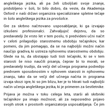
angleškega jezika, ali pa želi izboljšati svoje znanje,
pridobljeno v šoli, bi bilo dobro, da veste, da Akademija
Oxford v naši državi organizira specializirane spletne tečaje
in šolo angleškega jezika za prvošolce.
Gre za skrbno načrtovano usposabljanje, ki ga izvajajo
izkušeni profesionalci. Zahvaljujoč dejstvu, da so
predavatelji že vrsto let v tem poslu, ti predvideni učni načrt
v celoti prilagodijo starostnemu obdobju tečajnikov, kar
pomeni, da jim pomagajo, da se na najboljši možni način
naučijo gradiva, ki ustreza njihovemu starostnemu obdobju.
Glede na to, da obstajajo tudi tisti tečajniki, ki se v tem
starosti še niso naučili pisanja, čeprav bi to morali, se
predavatelji trudijo, da večji del učnega programa podredijo
predvsem sposobnostim v njihovem starosti in njihovemu
znanju, tako da se večji del učnega načrta in programa
izvaja skozi igre, ki so jim blizu, ker je to hkrati tudi najboljši
način učenja angleškega jezika, ki je primeren za šestletnike.
Prijava je možna v toku celega leta, starši ali skrbniki
tečajnikov pa imajo možnost, ali za neposredno prijavo
svojih otrok v prostorih organizatorja usposabljanja. Če jim