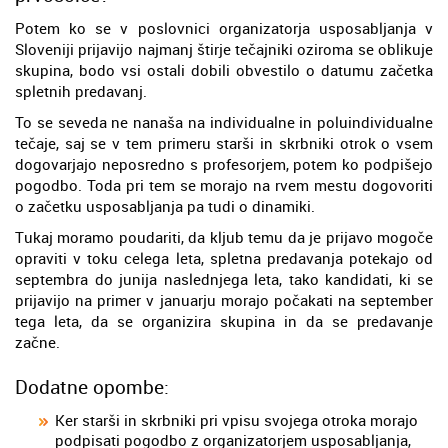
Potem ko se v poslovnici organizatorja usposabljanja v
Sloveniji prijavijo najmanj štirje tečajniki oziroma se oblikuje
skupina, bodo vsi ostali dobili obvestilo o datumu začetka
spletnih predavanj.
To se seveda ne nanaša na individualne in poluindividualne
tečaje, saj se v tem primeru starši in skrbniki otrok o vsem
dogovarjajo neposredno s profesorjem, potem ko podpišejo
pogodbo. Toda pri tem se morajo na rvem mestu dogovoriti
o začetku usposabljanja pa tudi o dinamiki.
Tukaj moramo poudariti, da kljub temu da je prijavo mogoče
opraviti v toku celega leta, spletna predavanja potekajo od
septembra do junija naslednjega leta, tako kandidati, ki se
prijavijo na primer v januarju morajo počakati na september
tega leta, da se organizira skupina in da se predavanje
začne.
Dodatne opombe:
Ker starši in skrbniki pri vpisu svojega otroka morajo
podpisati pogodbo z organizatorjem usposabljanja,