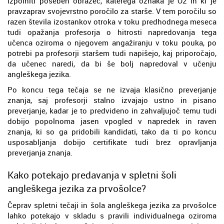
izpolniti poseben obrazec, katerega oznaka je O2 in ki je
pravzaprav svojevrstno poročilo za starše. V tem poročilu so
razen števila izostankov otroka v toku predhodnega meseca
tudi opažanja profesorja o hitrosti napredovanja tega
učenca oziroma o njegovem angažiranju v toku pouka, po
potrebi pa profesorji staršem tudi napišejo, kaj priporočajo,
da učenec naredi, da bi še bolj napredoval v učenju
angleškega jezika.
Po koncu tega tečaja se ne izvaja klasično preverjanje
znanja, saj profesorji stalno izvajajo ustno in pisano
preverjanje, kadar je to predvideno in zahvaljujoč temu tudi
dobijo popolnoma jasen vpogled v napredek in raven
znanja, ki so ga pridobili kandidati, tako da ti po koncu
usposabljanja dobijo certifikate tudi brez opravljanja
preverjanja znanja.
Kako potekajo predavanja v spletni šoli
angleškega jezika za prvošolce?
Čeprav spletni tečaji in šola angleškega jezika za prvošolce
lahko potekajo v skladu s pravili individualnega oziroma