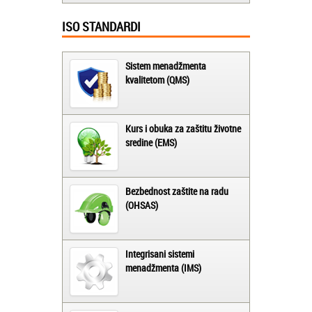
ISO STANDARDI
Sistem menadžmenta
kvalitetom (QMS)
Kurs i obuka za zaštitu životne
sredine (EMS)
Bezbednost zaštite na radu
(OHSAS)
Integrisani sistemi
menadžmenta (IMS)