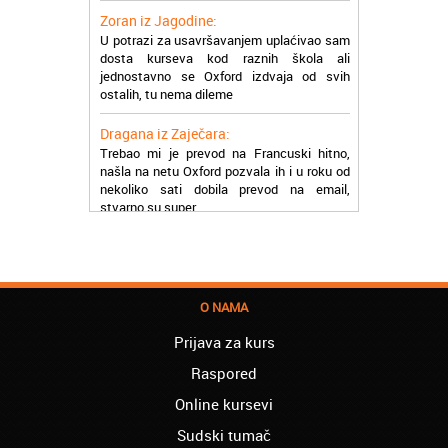
Zoran iz Jagodine:
U potrazi za usavršavanjem uplaćivao sam
dosta kurseva kod raznih škola ali
jednostavno se Oxford izdvaja od svih
ostalih, tu nema dileme
Dragana iz Zaječara:
Trebao mi je prevod na Francuski hitno,
našla na netu Oxford pozvala ih i u roku od
nekoliko sati dobila prevod na email,
stvarno su super
Petar iz Paraćina:
Završio kurs za automehaničara, zaposlio
se, ja ljudi ne znam šta bi radio sada da ne
postojite, Hvala Vam
O NAMA
Natasa iz Kraljeva:
Prijava za kurs
Najbolji knjigovodstveni program! Sa
lakoćom sam savladala tromesečni kurs
Raspored
knjigovodstva. Sve pohvale!
Online kursevi
Dragan iz Čačka:
Sudski tumač
Retko gde može da se nađe prava