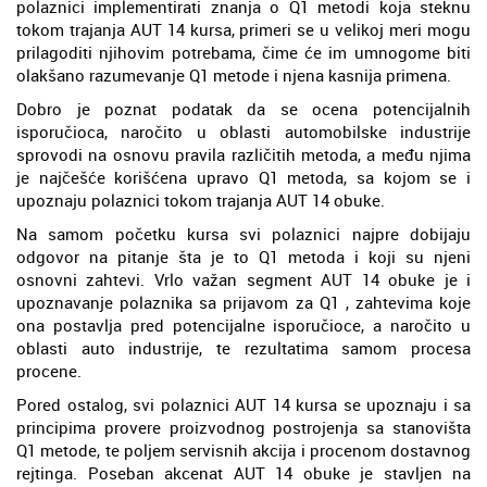
polaznici implementirati znanja o Q1 metodi koja steknu
tokom trajanja AUT 14 kursa, primeri se u velikoj meri mogu
prilagoditi njihovim potrebama, čime će im umnogome biti
olakšano razumevanje Q1 metode i njena kasnija primena.
Dobro je poznat podatak da se ocena potencijalnih
isporučioca, naročito u oblasti automobilske industrije
sprovodi na osnovu pravila različitih metoda, a među njima
je najčešće korišćena upravo Q1 metoda, sa kojom se i
upoznaju polaznici tokom trajanja AUT 14 obuke.
Na samom početku kursa svi polaznici najpre dobijaju
odgovor na pitanje šta je to Q1 metoda i koji su njeni
osnovni zahtevi. Vrlo važan segment AUT 14 obuke je i
upoznavanje polaznika sa prijavom za Q1 , zahtevima koje
ona postavlja pred potencijalne isporučioce, a naročito u
oblasti auto industrije, te rezultatima samom procesa
procene.
Pored ostalog, svi polaznici AUT 14 kursa se upoznaju i sa
principima provere proizvodnog postrojenja sa stanovišta
Q1 metode, te poljem servisnih akcija i procenom dostavnog
rejtinga. Poseban akcenat AUT 14 obuke je stavljen na