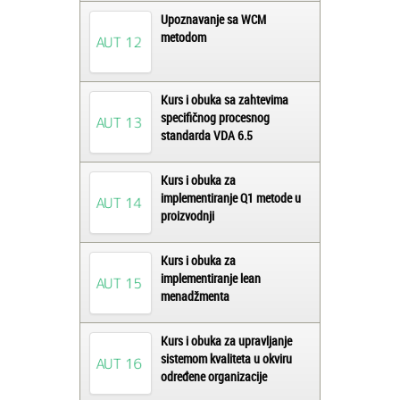
Upoznavanje sa WCM
metodom
Kurs i obuka sa zahtevima
specifičnog procesnog
standarda VDA 6.5
Kurs i obuka za
implementiranje Q1 metode u
proizvodnji
Kurs i obuka za
implementiranje lean
menadžmenta
Kurs i obuka za upravljanje
sistemom kvaliteta u okviru
određene organizacije