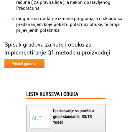
računa ( za pravna lica ), a nakon dostavljenog
Predračuna.
moguće su dodatne izmene programa, a u skladu sa
predznanjem koje pokažu polaznici obuke, te broja
prijavljenih polaznika.
Spisak gradova za kurs i obuku za
implementiranje Q1 metode u proizvodnji
LISTA KURSEVA I OBUKA
Upoznavanje sa pravilima
grupe standarda ISO/TS
16949