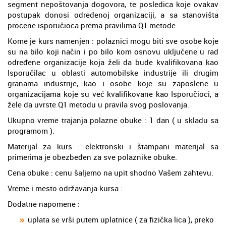
segment nepoštovanja dogovora, te posledica koje ovakav
postupak donosi određenoj organizaciji, a sa stanovišta
procene isporučioca prema pravilima Q1 metode.
Kome je kurs namenjen : polaznici mogu biti sve osobe koje
su na bilo koji način i po bilo kom osnovu uključene u rad
određene organizacije koja želi da bude kvalifikovana kao
Isporučilac u oblasti automobilske industrije ili drugim
granama industrije, kao i osobe koje su zaposlene u
organizacijama koje su već kvalifikovane kao Isporučioci, a
žele da uvrste Q1 metodu u pravila svog poslovanja.
Ukupno vreme trajanja polazne obuke : 1 dan ( u skladu sa
programom ).
Materijal za kurs : elektronski i štampani materijal sa
primerima je obezbeđen za sve polaznike obuke.
Cena obuke : cenu šaljemo na upit shodno Vašem zahtevu.
Vreme i mesto održavanja kursa :
Dodatne napomene :
uplata se vrši putem uplatnice ( za fizička lica ), preko