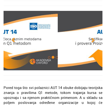
Pored toga što svi polaznici AUT 14 obuke dobijaju teorijska
znanja o pravilima Q1 metode, tokom trajanja kursa se
upoznaju i sa njenom praktičnom primenom. A u skladu sa
poljem poslovanja određene organizacije u kojoj će