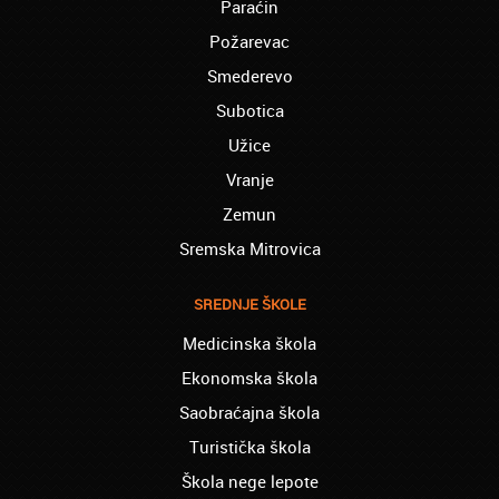
Paraćin
Bačka Palanka – Darko:
Završio sam obuku za viljuškaristu, momci
Požarevac
hvala vam
Smederevo
Bačka Topola - Velimir:
Subotica
nažalost, sa završenim fakultetom nisam
uspeo da nađem posao. Prijavio sam se za
Užice
stručno osposobljavanje zavarivača i u firmi
Vranje
gde sam obavljao praksu sam počeo da
radim.
Zemun
Boljevac – Đurđija:
Sremska Mitrovica
Završila sam bugarski i nemačkog jezika B2
u vašoj školi stranih jezika. Samo da kažem
SREDNJE ŠKOLE
PA VI STE GENIJALCI
Medicinska škola
Bosilegrad – Slaviša:
Opredelio sam se za online varijantu Web
Ekonomska škola
Dizajn u školi računara, Odlična stvar, hvala
Saobraćajna škola
Oxford
Turistička škola
Brus - Slađana:
Škola nege lepote
Na kursu sam engleskog jezika od početka