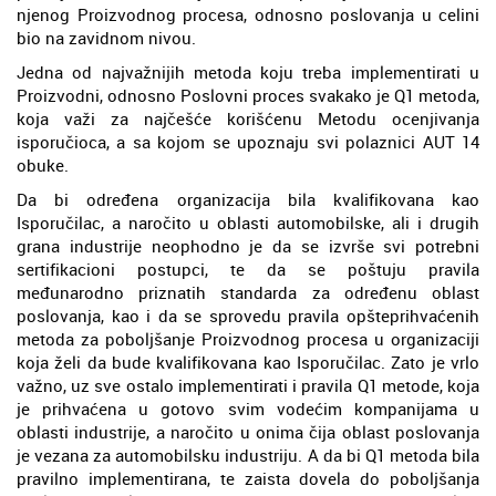
njenog Proizvodnog procesa, odnosno poslovanja u celini
bio na zavidnom nivou.
Jedna od najvažnijih metoda koju treba implementirati u
Proizvodni, odnosno Poslovni proces svakako je Q1 metoda,
koja važi za najčešće korišćenu Metodu ocenjivanja
isporučioca, a sa kojom se upoznaju svi polaznici AUT 14
obuke.
Da bi određena organizacija bila kvalifikovana kao
Isporučilac, a naročito u oblasti automobilske, ali i drugih
grana industrije neophodno je da se izvrše svi potrebni
sertifikacioni postupci, te da se poštuju pravila
međunarodno priznatih standarda za određenu oblast
poslovanja, kao i da se sprovedu pravila opšteprihvaćenih
metoda za poboljšanje Proizvodnog procesa u organizaciji
koja želi da bude kvalifikovana kao Isporučilac. Zato je vrlo
važno, uz sve ostalo implementirati i pravila Q1 metode, koja
je prihvaćena u gotovo svim vodećim kompanijama u
oblasti industrije, a naročito u onima čija oblast poslovanja
je vezana za automobilsku industriju. A da bi Q1 metoda bila
pravilno implementirana, te zaista dovela do poboljšanja