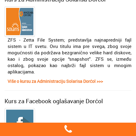
ZFS - Zetta File System; predstavlja najnapredniji fajl
sistem u IT svetu. Ovu titulu ima pre svega, zbog svoje
mogućnosti da podržava bezgranično velike hard diskove,
kao i zbog svoje opcije “snapshot”. ZFS se, između
ostalog, pokazao kao najbrži fajl sistem u mnogim
aplikacijama.
Više o kursu za Administraciju Solarisa Dorćol >>>
Kurs za Facebook oglašavanje Dorćol