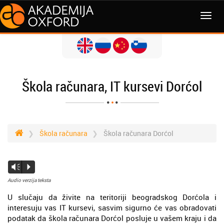
Škola računara, IT kursevi Dorćol
Škola računara
Škola računara Dorćol
Vm
P
Audio verzija teksta
U slučaju da živite na teritoriji beogradskog Dorćola i
interesuju vas IT kursevi, sasvim sigurno će vas obradovati
podatak da škola računara Dorćol posluje u vašem kraju i da