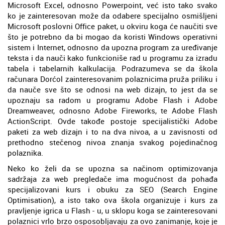
Microsoft Excel, odnosno Powerpoint, već isto tako svako
ko je zainteresovan može da odabere specijalno osmišljeni
Microsoft poslovni Office paket, u okviru koga će naučiti sve
što je potrebno da bi mogao da koristi Windows operativni
sistem i Internet, odnosno da upozna program za uređivanje
teksta i da nauči kako funkcioniše rad u programu za izradu
tabela i tabelarnih kalkulacija. Podrazumeva se da škola
računara Dorćol zainteresovanim polaznicima pruža priliku i
da nauče sve što se odnosi na web dizajn, to jest da se
upoznaju sa radom u programu Adobe Flash i Adobe
Dreamweaver, odnosno Adobe Fireworks, te Adobe Flash
ActionScript. Ovde takođe postoje specijalistički Adobe
paketi za web dizajn i to na dva nivoa, a u zavisnosti od
prethodno stečenog nivoa znanja svakog pojedinačnog
polaznika.
Neko ko želi da se upozna sa načinom optimizovanja
sadržaja za web pregledače ima mogućnost da pohađa
specijalizovani kurs i obuku za SEO (Search Engine
Optimisation), a isto tako ova škola organizuje i kurs za
pravljenje igrica u Flash - u, u sklopu koga se zainteresovani
polaznici vrlo brzo osposobljavaju za ovo zanimanje, koje je