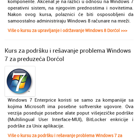
komponente. Akcenat je na razlici u odnosu na Windows 7
operativni sistem, na njegovim prednostima i novitetima.
Nakon ovog kursa, polaznici će biti osposobljeni da
samoostalno administriraju Windows 8 računare na mreži.
Više o kursu za upravljanje i održavanje Windows 8 Dorćol >>>
Kurs za podršku i rešavanje problema Windows
7 za preduzeća Dorćol
Windows 7 Enterprice koristi se samo za kompaniije sa
kojima Microsoft ima posebne softverske ugovore. Ova
verzija poseduje posebne alate poput višejezičke podrške
(Multilingual User Interface-MUI), BitLocker enkricije i
podrške za Unix aplikacije.
Više o kursu za podršku i rešavanje problema Windows 7 za