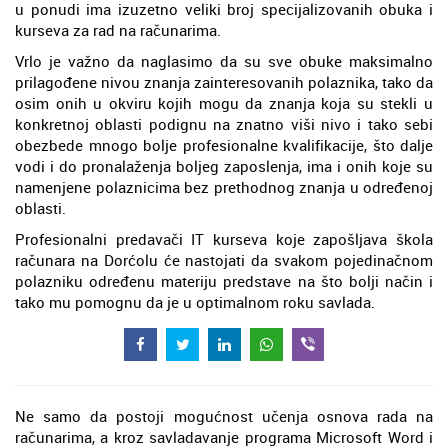
u ponudi ima izuzetno veliki broj specijalizovanih obuka i
kurseva za rad na računarima.
Vrlo je važno da naglasimo da su sve obuke maksimalno
prilagođene nivou znanja zainteresovanih polaznika, tako da
osim onih u okviru kojih mogu da znanja koja su stekli u
konkretnoj oblasti podignu na znatno viši nivo i tako sebi
obezbede mnogo bolje profesionalne kvalifikacije, što dalje
vodi i do pronalaženja boljeg zaposlenja, ima i onih koje su
namenjene polaznicima bez prethodnog znanja u određenoj
oblasti.
Profesionalni predavači IT kurseva koje zapošljava škola
računara na Dorćolu će nastojati da svakom pojedinačnom
polazniku određenu materiju predstave na što bolji način i
tako mu pomognu da je u optimalnom roku savlada.
Ne samo da postoji mogućnost učenja osnova rada na
računarima, a kroz savladavanje programa Microsoft Word i