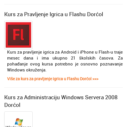
Kurs za Pravljenje Igrica u Flashu Dorćol
Kurs za pravljenje igrica za Android i iPhone u Flash-u trаje
mesec dana i ima ukupno 21 školskih čаsova. Za
pohađanje ovog kursa potrebno je osnovno poznavanje
Windows okruženja.
Više za kurs za pravljenje igrica u Flashu Dorćol >>>
Kurs za Administraciju Windows Servera 2008
Dorćol