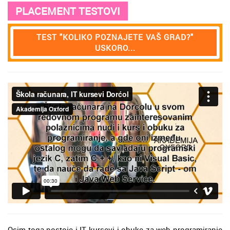
PLACEMENT TESTOVI
TEST "KOLIKO POZNAJETE VAŠ GRAD?"
USKORO...
Osim toga postoje i IT kursevi i obuke za web programiranje