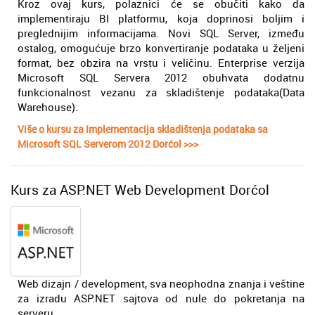
Kroz ovaj kurs, polaznici će se obučiti kako da
implementiraju BI platformu, koja doprinosi boljim i
preglednijim informacijama. Novi SQL Server, između
ostalog, omogućuje brzo konvertiranje podataka u željeni
format, bez obzira na vrstu i veličinu. Enterprise verzija
Microsoft SQL Servera 2012 obuhvata dodatnu
funkcionalnost vezanu za skladištenje podataka(Data
Warehouse).
Više o kursu za Implementacija skladištenja podataka sa
Microsoft SQL Serverom 2012 Dorćol >>>
Kurs za ASP.NET Web Development Dorćol
Web dizajn / development, sva neophodna znanja i veštine
za izradu ASP.NET sajtova od nule do pokretanja na
serveru.