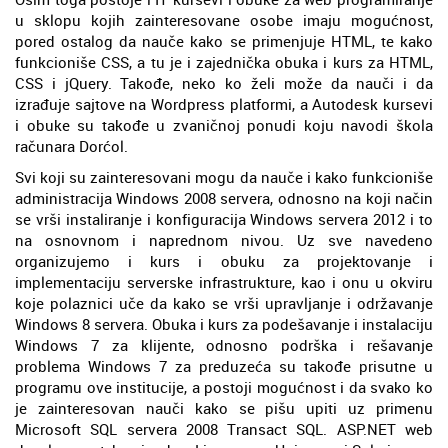
u sklopu kojih zainteresovane osobe imaju mogućnost,
pored ostalog da nauče kako se primenjuje HTML, te kako
funkcioniše CSS, a tu je i zajednička obuka i kurs za HTML,
CSS i jQuery. Takođe, neko ko želi može da nauči i da
izrađuje sajtove na Wordpress platformi, a Autodesk kursevi
i obuke su takođe u zvaničnoj ponudi koju navodi škola
računara Dorćol.
Svi koji su zainteresovani mogu da nauče i kako funkcioniše
administracija Windows 2008 servera, odnosno na koji način
se vrši instaliranje i konfiguracija Windows servera 2012 i to
na osnovnom i naprednom nivou. Uz sve navedeno
organizujemo i kurs i obuku za projektovanje i
implementaciju serverske infrastrukture, kao i onu u okviru
koje polaznici uče da kako se vrši upravljanje i održavanje
Windows 8 servera. Obuka i kurs za podešavanje i instalaciju
Windows 7 za klijente, odnosno podrška i rešavanje
problema Windows 7 za preduzeća su takođe prisutne u
programu ove institucije, a postoji mogućnost i da svako ko
je zainteresovan nauči kako se pišu upiti uz primenu
Microsoft SQL servera 2008 Transact SQL. ASP.NET web