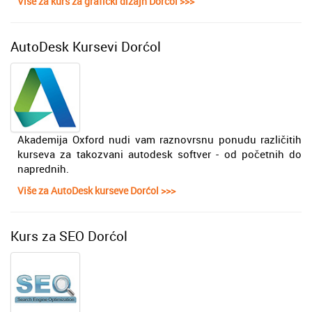
Više za kurs za grafički dizajn Dorćol >>>
AutoDesk Kursevi Dorćol
Akademija Oxford nudi vam raznovrsnu ponudu različitih
kurseva za takozvani autodesk softver - od početnih do
naprednih.
Više za AutoDesk kurseve Dorćol >>>
Kurs za SEO Dorćol