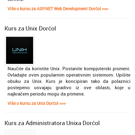
Više o kursu za ASP.NET Web Development Dorćol >>>
Kurs za Unix Dorćol
Naučite da koristite Unix. Postanite kompjuterski pismeni.
Ovladajte ovim popularnim operativnim sistemom. Upišite
obuku za Unix. Kurs je koncipiran tako da polaznici
postepeno usvajaju gradivo iz ove oblasti, koje u
najkračem periodu mogu da primene.
Više o kursu za Unix Dorćol >>>
Kurs za Administratora Unixa Dorćol