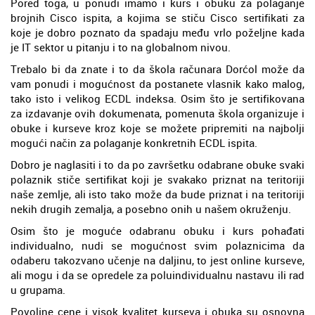
Pored toga, u ponudi imamo i kurs i obuku za polaganje
brojnih Cisco ispita, a kojima se stiču Cisco sertifikati za
koje je dobro poznato da spadaju među vrlo poželjne kada
je IT sektor u pitanju i to na globalnom nivou.
Trebalo bi da znate i to da škola računara Dorćol može da
vam ponudi i mogućnost da postanete vlasnik kako malog,
tako isto i velikog ECDL indeksa. Osim što je sertifikovana
za izdavanje ovih dokumenata, pomenuta škola organizuje i
obuke i kurseve kroz koje se možete pripremiti na najbolji
mogući način za polaganje konkretnih ECDL ispita.
Dobro je naglasiti i to da po završetku odabrane obuke svaki
polaznik stiče sertifikat koji je svakako priznat na teritoriji
naše zemlje, ali isto tako može da bude priznat i na teritoriji
nekih drugih zemalja, a posebno onih u našem okruženju.
Osim što je moguće odabranu obuku i kurs pohađati
individualno, nudi se mogućnost svim polaznicima da
odaberu takozvano učenje na daljinu, to jest online kurseve,
ali mogu i da se opredele za poluindividualnu nastavu ili rad
u grupama.
Povoljne cene i visok kvalitet kurseva i obuka su osnovna