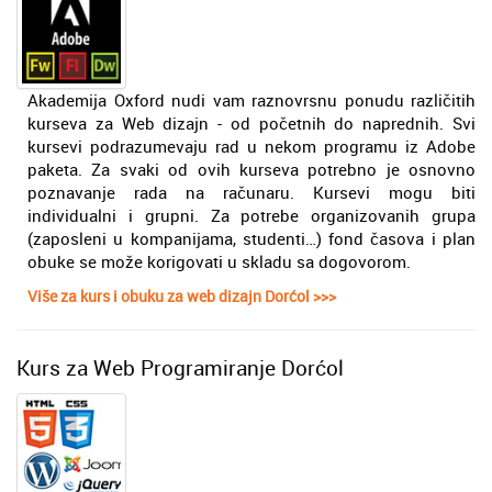
Akademija Oxford nudi vam raznovrsnu ponudu različitih
kurseva za Web dizajn - od početnih do naprednih. Svi
kursevi podrazumevaju rad u nekom programu iz Adobe
paketa. Za svaki od ovih kurseva potrebno je osnovno
poznavanje rada na računaru. Kursevi mogu biti
individualni i grupni. Za potrebe organizovanih grupa
(zaposleni u kompanijama, studenti…) fond časova i plan
obuke se može korigovati u skladu sa dogovorom.
Više za kurs i obuku za web dizajn Dorćol >>>
Kurs za Web Programiranje Dorćol