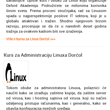
današnjice. Upište kurs i obuku za Linux koju organizuje
Oxford Akademija. Pridružićete se milionima korisnika
širom sveta. Prema proceni stručnjaka, rad sa Linuxom
spada u najperspektivnije poslove IT sektora, koji je u
globalu atraktivan i tražen. Shodno njegovom brzom
razvoju, procenjuje se da će u narednih deset godina
tražnja za ovakvim kadrom biti sve izraženija.
Više o kursu za Linux Dorćol >>>
Kurs za Administraciju Linuxa Dorćol
Tokom obuke za administratora Linuxa, polaznici će
naučiti kako se izrađuju zaštitne kopije, da zaštite server
od virusa, kao i hosting sajtova od virusa. koji su načini
udaljenog pristupa računarima, kao i generalno, kako se
obavlja konfiguracija mrežnih uređaja.