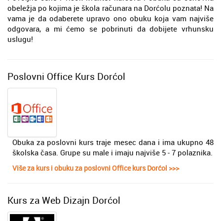
obeležja po kojima je škola računara na Dorćolu poznata! Na
vama je da odaberete upravo ono obuku koja vam najviše
odgovara, a mi ćemo se pobrinuti da dobijete vrhunsku
uslugu!
Poslovni Office Kurs Dorćol
Obuka za poslovni kurs trаje mesec dana i ima ukupno 48
školska čаsa. Grupe su male i imaju najviše 5 - 7 polaznika.
Više za kurs i obuku za poslovni Office kurs Dorćol >>>
Kurs za Web Dizajn Dorćol