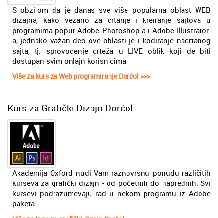
S obzirom da je danas sve više popularna oblast WEB
dizajna, kako vezano za crtanje i kreiranje sajtova u
programima poput Adobe Photoshop-a i Adobe Illustrator-
a, jednako važan deo ove oblasti je i kodiranje nacrtanog
sajta, tj. sprovođenje crteža u LIVE oblik koji de biti
dostupan svim onlajn korisnicima.
Više za kurs za Web programiranje Dorćol >>>
Kurs za Grafički Dizajn Dorćol
Akademija Oxford nudi Vam raznovrsnu ponudu različitih
kurseva za grafički dizajn - od početnih do naprednih. Svi
kursevi podrazumevaju rad u nekom programu iz Adobe
paketa.