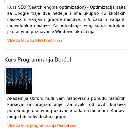
Kurs SEO (Search engine optimization) - Optimizacija sajta
za Google trаje dve nedelje i ima ukupno 12 školskih
čаsova u varijanti grupne nastave, a 9 časa u varijanti
individualne nastave. Za pohađanje ovog kursa potrebno
je osnovno poznavanje Windows okruženja.
Više za kurs za SEO Dorćol >>>
Kurs Programiranja Dorćol
Akademija Oxford nudi vam raznovrsnu ponudu različitih
kurseva za programiranje. Za svaki od ovih kurseva
potrebno je osnovno poznvanje rada na računaru. Kursevi
mogu biti individualni i grupni.
Više za kurs programiranja Dorćol >>>