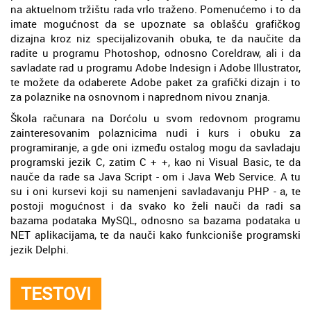
na aktuelnom tržištu rada vrlo traženo. Pomenućemo i to da
imate mogućnost da se upoznate sa oblašću grafičkog
dizajna kroz niz specijalizovanih obuka, te da naučite da
radite u programu Photoshop, odnosno Coreldraw, ali i da
savladate rad u programu Adobe Indesign i Adobe Illustrator,
te možete da odaberete Adobe paket za grafički dizajn i to
za polaznike na osnovnom i naprednom nivou znanja.
Škola računara na Dorćolu u svom redovnom programu
zainteresovanim polaznicima nudi i kurs i obuku za
programiranje, a gde oni između ostalog mogu da savladaju
programski jezik C, zatim C + +, kao ni Visual Basic, te da
nauče da rade sa Java Script - om i Java Web Service. A tu
su i oni kursevi koji su namenjeni savladavanju PHP - a, te
postoji mogućnost i da svako ko želi nauči da radi sa
bazama podataka MySQL, odnosno sa bazama podataka u
NET aplikacijama, te da nauči kako funkcioniše programski
jezik Delphi.
TESTOVI