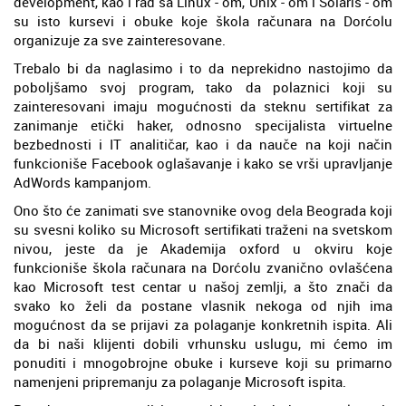
development, kao i rad sa Linux - om, Unix - om i Solaris - om
su isto kursevi i obuke koje škola računara na Dorćolu
organizuje za sve zainteresovane.
Trebalo bi da naglasimo i to da neprekidno nastojimo da
poboljšamo svoj program, tako da polaznici koji su
zainteresovani imaju mogućnosti da steknu sertifikat za
zanimanje etički haker, odnosno specijalista virtuelne
bezbednosti i IT analitičar, kao i da nauče na koji način
funkcioniše Facebook oglašavanje i kako se vrši upravljanje
AdWords kampanjom.
Ono što će zanimati sve stanovnike ovog dela Beograda koji
su svesni koliko su Microsoft sertifikati traženi na svetskom
nivou, jeste da je Akademija oxford u okviru koje
funkcioniše škola računara na Dorćolu zvanično ovlašćena
kao Microsoft test centar u našoj zemlji, a što znači da
svako ko želi da postane vlasnik nekoga od njih ima
mogućnost da se prijavi za polaganje konkretnih ispita. Ali
da bi naši klijenti dobili vrhunsku uslugu, mi ćemo im
ponuditi i mnogobrojne obuke i kurseve koji su primarno
namenjeni pripremanju za polaganje Microsoft ispita.