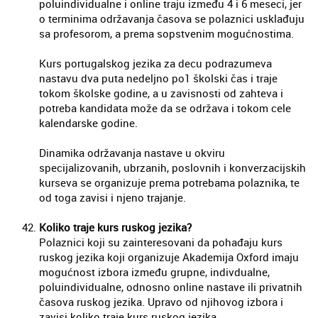
poluindividualne i online traju između 4 i 6 meseci, jer
o terminima održavanja časova se polaznici usklađuju
sa profesorom, a prema sopstvenim mogućnostima.
Kurs portugalskog jezika za decu podrazumeva
nastavu dva puta nedeljno po1 školski čas i traje
tokom školske godine, a u zavisnosti od zahteva i
potreba kandidata može da se održava i tokom cele
kalendarske godine.
Dinamika održavanja nastave u okviru
specijalizovanih, ubrzanih, poslovnih i konverzacijskih
kurseva se organizuje prema potrebama polaznika, te
od toga zavisi i njeno trajanje.
Koliko traje kurs ruskog jezika?
Polaznici koji su zainteresovani da pohađaju kurs
ruskog jezika koji organizuje Akademija Oxford imaju
mogućnost izbora između grupne, indivdualne,
poluindividualne, odnosno online nastave ili privatnih
časova ruskog jezika. Upravo od njihovog izbora i
zavisi koliko traje kurs ruskog jezika.