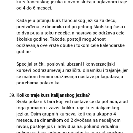
kurs francuskog jezika u ovom slučaju uglavnom traje
od 4 do 6 meseci.
Kada je u pitanju kurs francuskog jezika za decu,
predviđena je dinamika od po jednog školskog časa i
to dva puta u toku nedelje, a nastava se održava cele
školske godine. Takođe, postoji mogućnost
održavanja ove vrste obuke i tokom cele kalendarske
godine.
Specijalistički, poslovni, ubrzani i konverzacijski
kursevi podrazumevaju različitu dinamiku i trajanje, jer
se mahom termini održavanja nastave prilagođavaju
potrebama polaznika.
Koliko traje kurs italijanskog jezika?
Svaki polaznik bira koji vid nastave će da pohađa, a od
toga primarno i zavisi koliko traje kurs italijanskog
jezika. Osim grupnih kurseva, koji traju ukupno 4
meseca, sa dinamikom od 2 dvočasa na nedeljnom
nivou, postoje još i individualna, poluindividualna i
online nastava, odnosno privatni časovi italijanskog