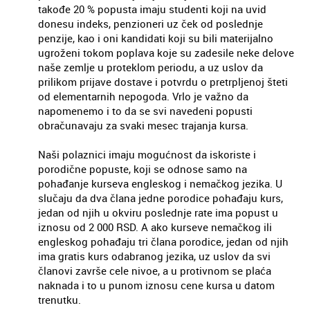
takođe 20 % popusta imaju studenti koji na uvid
donesu indeks, penzioneri uz ček od poslednje
penzije, kao i oni kandidati koji su bili materijalno
ugroženi tokom poplava koje su zadesile neke delove
naše zemlje u proteklom periodu, a uz uslov da
prilikom prijave dostave i potvrdu o pretrpljenoj šteti
od elementarnih nepogoda. Vrlo je važno da
napomenemo i to da se svi navedeni popusti
obračunavaju za svaki mesec trajanja kursa.
Naši polaznici imaju mogućnost da iskoriste i
porodične popuste, koji se odnose samo na
pohađanje kurseva engleskog i nemačkog jezika. U
slučaju da dva člana jedne porodice pohađaju kurs,
jedan od njih u okviru poslednje rate ima popust u
iznosu od 2 000 RSD. A ako kurseve nemačkog ili
engleskog pohađaju tri člana porodice, jedan od njih
ima gratis kurs odabranog jezika, uz uslov da svi
članovi završe cele nivoe, a u protivnom se plaća
naknada i to u punom iznosu cene kursa u datom
trenutku.