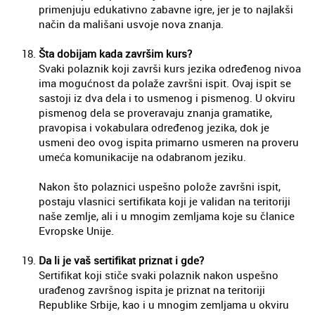
primenjuju edukativno zabavne igre, jer je to najlakši
način da mališani usvoje nova znanja.
Šta dobijam kada završim kurs?
Svaki polaznik koji završi kurs jezika određenog nivoa
ima mogućnost da polaže završni ispit. Ovaj ispit se
sastoji iz dva dela i to usmenog i pismenog. U okviru
pismenog dela se proveravaju znanja gramatike,
pravopisa i vokabulara određenog jezika, dok je
usmeni deo ovog ispita primarno usmeren na proveru
umeća komunikacije na odabranom jeziku.
Nakon što polaznici uspešno polože završni ispit,
postaju vlasnici sertifikata koji je validan na teritoriji
naše zemlje, ali i u mnogim zemljama koje su članice
Evropske Unije.
Da li je vaš sertifikat priznat i gde?
Sertifikat koji stiče svaki polaznik nakon uspešno
urađenog završnog ispita je priznat na teritoriji
Republike Srbije, kao i u mnogim zemljama u okviru