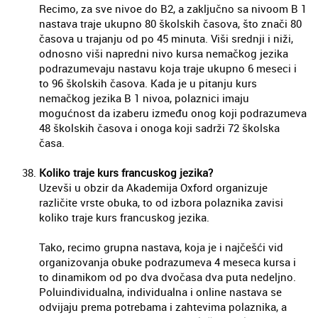
Recimo, za sve nivoe do B2, a zaključno sa nivoom B 1
nastava traje ukupno 80 školskih časova, što znači 80
časova u trajanju od po 45 minuta. Viši srednji i niži,
odnosno viši napredni nivo kursa nemačkog jezika
podrazumevaju nastavu koja traje ukupno 6 meseci i
to 96 školskih časova. Kada je u pitanju kurs
nemačkog jezika B 1 nivoa, polaznici imaju
mogućnost da izaberu između onog koji podrazumeva
48 školskih časova i onoga koji sadrži 72 školska
časa.
Koliko traje kurs francuskog jezika?
Uzevši u obzir da Akademija Oxford organizuje
različite vrste obuka, to od izbora polaznika zavisi
koliko traje kurs francuskog jezika.
Tako, recimo grupna nastava, koja je i najčešći vid
organizovanja obuke podrazumeva 4 meseca kursa i
to dinamikom od po dva dvočasa dva puta nedeljno.
Poluindividualna, individualna i online nastava se
odvijaju prema potrebama i zahtevima polaznika, a