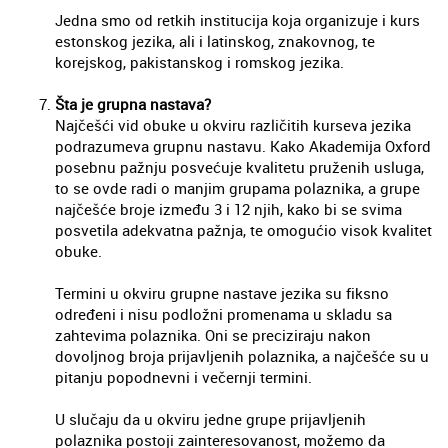
Jedna smo od retkih institucija koja organizuje i kurs
estonskog jezika, ali i latinskog, znakovnog, te
korejskog, pakistanskog i romskog jezika.
Šta je grupna nastava?
Najčešći vid obuke u okviru različitih kurseva jezika
podrazumeva grupnu nastavu. Kako Akademija Oxford
posebnu pažnju posvećuje kvalitetu pruženih usluga,
to se ovde radi o manjim grupama polaznika, a grupe
najčešće broje između 3 i 12 njih, kako bi se svima
posvetila adekvatna pažnja, te omogućio visok kvalitet
obuke.
Termini u okviru grupne nastave jezika su fiksno
određeni i nisu podložni promenama u skladu sa
zahtevima polaznika. Oni se preciziraju nakon
dovoljnog broja prijavljenih polaznika, a najčešće su u
pitanju popodnevni i večernji termini.
U slučaju da u okviru jedne grupe prijavljenih
polaznika postoji zainteresovanost, možemo da