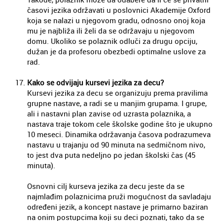
časovi jezika održavati u poslovnici Akademije Oxford
koja se nalazi u njegovom gradu, odnosno onoj koja
mu je najbliža ili želi da se održavaju u njegovom
domu. Ukoliko se polaznik odluči za drugu opciju,
dužan je da profesoru obezbedi optimalne uslove za
rad.
Kako se odvijaju kursevi jezika za decu?
Kursevi jezika za decu se organizuju prema pravilima
grupne nastave, a radi se u manjim grupama. I grupe,
ali i nastavni plan zavise od uzrasta polaznika, a
nastava traje tokom cele školske godine što je ukupno
10 meseci. Dinamika održavanja časova podrazumeva
nastavu u trajanju od 90 minuta na sedmičnom nivo,
to jest dva puta nedeljno po jedan školski čas (45
minuta).
Osnovni cilj kurseva jezika za decu jeste da se
najmlađim polaznicima pruži mogućnost da savladaju
određeni jezik, a koncept nastave je primarno baziran
na onim postupcima koji su deci poznati, tako da se