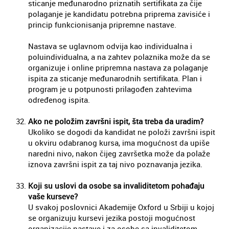
sticanje međunarodno priznatih sertifikata za čije
polaganje je kandidatu potrebna priprema zavisiće i
princip funkcionisanja pripremne nastave.
Nastava se uglavnom odvija kao individualna i
poluindividualna, a na zahtev polaznika može da se
organizuje i online pripremna nastava za polaganje
ispita za sticanje međunarodnih sertifikata. Plan i
program je u potpunosti prilagođen zahtevima
određenog ispita.
Ako ne položim završni ispit, šta treba da uradim?
Ukoliko se dogodi da kandidat ne položi završni ispit
u okviru odabranog kursa, ima mogućnost da upiše
naredni nivo, nakon čijeg završetka može da polaže
iznova završni ispit za taj nivo poznavanja jezika.
Koji su uslovi da osobe sa invaliditetom pohađaju
vaše kurseve?
U svakoj poslovnici Akademije Oxford u Srbiji u kojoj
se organizuju kursevi jezika postoji mogućnost
organizacije nastave i za osobe sa invaliditetom.