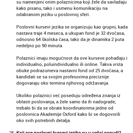
su namenjeni onim polaznicima koji žele da savladaju
kako pisanu, tako i usmenu komunikaciju na
odabranom jeziku u poslovnoj sferi.
Poslovni kursevi jezika se organizuju kao grupni, kada
nastava traje 4 meseca, a ukupan fond je 32 dvočasa,
odnosno 64 školska časa, tako da je dinamika 2 puta
nedeljno po 90 minuta.
Polaznici imaju mogućnost da ove kurseve pohađaju i
individualno, poluindividualno ili online. Takva vrsta
obuke podrazumeva nastavni fond od 25 dvočasa, a
kandidati se sa svojim profesorima preciznije
dogovaraju oko termina njihovog održavanja.
Ukoliko polaznici već poseduju određena znanja iz
oblasti poslovanja, a žele samo da ih nadograde,
trebalo bi da se obrate koordinatorima jedne od
poslovnica Akademije Oxford kako bi se dogovorili
oko svih potrebnih detalja.
Koji sve poslovni kursevi jezika su u vašoj ponudi?