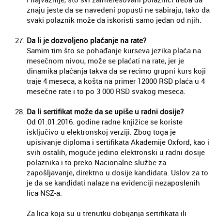
znaju jeste da se navedeni popusti ne sabiraju, tako da
svaki polaznik može da iskoristi samo jedan od njih.
Da li je dozvoljeno plaćanje na rate?
Samim tim što se pohađanje kurseva jezika plaća na
mesečnom nivou, može se plaćati na rate, jer je
dinamika plaćanja takva da se recimo grupni kurs koji
traje 4 meseca, a košta na primer 12000 RSD plaća u 4
mesečne rate i to po 3 000 RSD svakog meseca.
Da li sertifikat može da se upiše u radni dosije?
Od 01.01.2016. godine radne knjižice se koriste
isključivo u elektronskoj verziji. Zbog toga je
upisivanje diploma i sertifikata Akademije Oxford, kao i
svih ostalih, moguće jedino elektronski u radni dosije
polaznika i to preko Nacionalne službe za
zapošljavanje, direktno u dosije kandidata. Uslov za to
je da se kandidati nalaze na evidenciji nezaposlenih
lica NSZ-a.
Za lica koja su u trenutku dobijanja sertifikata ili