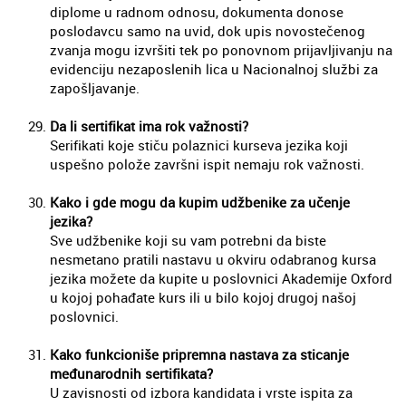
diplome u radnom odnosu, dokumenta donose
poslodavcu samo na uvid, dok upis novostečenog
zvanja mogu izvršiti tek po ponovnom prijavljivanju na
evidenciju nezaposlenih lica u Nacionalnoj službi za
zapošljavanje.
Da li sertifikat ima rok važnosti?
Serifikati koje stiču polaznici kurseva jezika koji
uspešno polože završni ispit nemaju rok važnosti.
Kako i gde mogu da kupim udžbenike za učenje
jezika?
Sve udžbenike koji su vam potrebni da biste
nesmetano pratili nastavu u okviru odabranog kursa
jezika možete da kupite u poslovnici Akademije Oxford
u kojoj pohađate kurs ili u bilo kojoj drugoj našoj
poslovnici.
Kako funkcioniše pripremna nastava za sticanje
međunarodnih sertifikata?
U zavisnosti od izbora kandidata i vrste ispita za