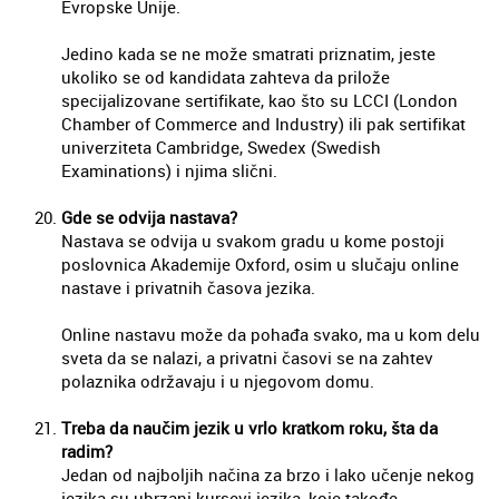
Evropske Unije.
Jedino kada se ne može smatrati priznatim, jeste
ukoliko se od kandidata zahteva da prilože
specijalizovane sertifikate, kao što su LCCI (London
Chamber of Commerce and Industry) ili pak sertifikat
univerziteta Cambridge, Swedex (Swedish
Examinations) i njima slični.
Gde se odvija nastava?
Nastava se odvija u svakom gradu u kome postoji
poslovnica Akademije Oxford, osim u slučaju online
nastave i privatnih časova jezika.
Online nastavu može da pohađa svako, ma u kom delu
sveta da se nalazi, a privatni časovi se na zahtev
polaznika održavaju i u njegovom domu.
Treba da naučim jezik u vrlo kratkom roku, šta da
radim?
Jedan od najboljih načina za brzo i lako učenje nekog
jezika su ubrzani kursevi jezika, koje takođe