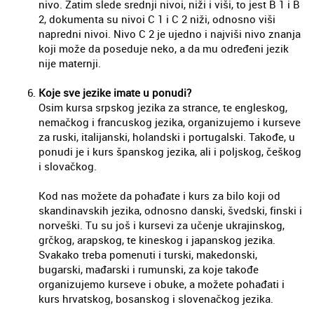
nivo. Zatim slede srednji nivoi, niži i viši, to jest B 1 i B
2, dokumenta su nivoi C 1 i C 2 niži, odnosno viši
napredni nivoi. Nivo C 2 je ujedno i najviši nivo znanja
koji može da poseduje neko, a da mu određeni jezik
nije maternji.
Koje sve jezike imate u ponudi?
Osim kursa srpskog jezika za strance, te engleskog,
nemačkog i francuskog jezika, organizujemo i kurseve
za ruski, italijanski, holandski i portugalski. Takođe, u
ponudi je i kurs španskog jezika, ali i poljskog, češkog
i slovačkog.
Kod nas možete da pohađate i kurs za bilo koji od
skandinavskih jezika, odnosno danski, švedski, finski i
norveški. Tu su još i kursevi za učenje ukrajinskog,
grčkog, arapskog, te kineskog i japanskog jezika.
Svakako treba pomenuti i turski, makedonski,
bugarski, mađarski i rumunski, za koje takođe
organizujemo kurseve i obuke, a možete pohađati i
kurs hrvatskog, bosanskog i slovenačkog jezika.