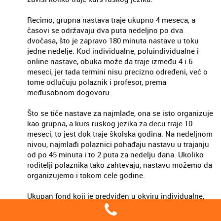
Recimo, grupna nastava traje ukupno 4 meseca, a
časovi se održavaju dva puta nedeljno po dva
dvočasa, što je zapravo 180 minuta nastave u toku
jedne nedelje. Kod individualne, poluindividualne i
online nastave, obuka može da traje između 4 i 6
meseci, jer tada termini nisu precizno određeni, već o
tome odlučuju polaznik i profesor, prema
međusobnom dogovoru.
Što se tiče nastave za najmlađe, ona se isto organizuje
kao grupna, a kurs ruskog jezika za decu traje 10
meseci, to jest dok traje školska godina. Na nedeljnom
nivou, najmlađi polaznici pohađaju nastavu u trajanju
od po 45 minuta i to 2 puta za nedelju dana. Ukoliko
roditelji polaznika tako zahtevaju, nastavu možemo da
organizujemo i tokom cele godine.
Ukupan fond koji je predviđen u okviru individualne,
poluindividualne, odnosno online nastave je 50
časova, to jest 25 dvočasa.