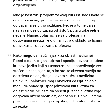
organizujemo.
Iako je nastavni program za ovaj kurs isti kao i kada se
odvija klasična, grupna nastava, dinamika njenog
održavanja se bitno razlikuje. Reč je o tome da se
nastava može održavati od 3 do 5 puta u toku jedne
nedelje. Naime, polaznici se sa profesorima
dogovaraju preciznije o dinamici, a u skladu sa ličnim
obavezama i obavezama profesora.
Kako mogu da naučim jezik za oblast medicine?
Pored ostalih, organizujemo i specijalizovane, stručne
kurseve jezika koji su usmereni na unapređivanje već
stečenih znanja jezika, stim što se akcenat stavlja na
određenu oblast, što je u ovom slučaju medicina.
Uslov koji polaznici imaju obavezu da ispune da bi
mogli da pohađaju specijalizovani kurs jezika za
oblast medicine jeste da poseduju znanje jezika koje
odgovara nižem srednjem, odnosno B 1 nivou, prema
pravilima Zajedničkog evropskog referentnog okvira
za jezike.