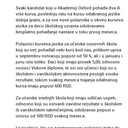
Svaki kandidat koji u Akademiji Oxford pohađa dva ili
više kursa, poslednju ratu na kursu odabranog jezika
dobija gratis, a za sve nove polaznike u okviru kurseva
jezika za decu školskog uzrasta odobravamo
besplatno pohađanje nastave u toku prvog meseca.
Polaznici kurseva jezika za učenike osnovnih škola
koji su već pohađali neki kurs kod nas, prilikom upisa
u septembru ostvaruju popust od 50 %, ali i u januaru i
junu isto toliko. Đaci koji imaju prosek 5,00, odnosno
nosioci Vukove diplome, te svi oni učenici koji su u
školskim i vanškolskim aktivnostima postigli visoke
rezultate, tokom svakog meseca trajanja odabranog
kursa imaju popust 600 RSD.
Za učenike srednjih škola koji imaju odličan uspeh,
odnosno koji su ostvarili zavidne rezultate u školskim
ili vanškolskim takmičenjima, odobravao popust u
iznosu od 500 RSD svakog meseca.
I najvažnije, što svi zainteresovani polaznici treba da