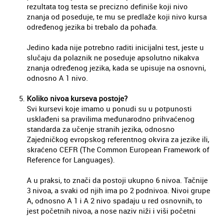
rezultata tog testa se precizno definiše koji nivo
znanja od poseduje, te mu se predlaže koji nivo kursa
određenog jezika bi trebalo da pohađa.
Jedino kada nije potrebno raditi inicijalni test, jeste u
slučaju da polaznik ne poseduje apsolutno nikakva
znanja određenog jezika, kada se upisuje na osnovni,
odnosno A 1 nivo.
Koliko nivoa kurseva postoje?
Svi kursevi koje imamo u ponudi su u potpunosti
usklađeni sa pravilima međunarodno prihvaćenog
standarda za učenje stranih jezika, odnosno
Zajedničkog evropskog referentnog okvira za jezike ili,
skraćeno CEFR (The Common European Framework of
Reference for Languages).
A u praksi, to znači da postoji ukupno 6 nivoa. Tačnije
3 nivoa, a svaki od njih ima po 2 podnivoa. Nivoi grupe
A, odnosno A 1 i A 2 nivo spadaju u red osnovnih, to
jest početnih nivoa, a nose naziv niži i viši početni