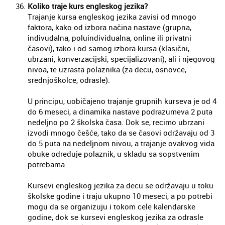
Koliko traje kurs engleskog jezika?
Trajanje kursa engleskog jezika zavisi od mnogo
faktora, kako od izbora načina nastave (grupna,
indivudalna, poluindividualna, online ili privatni
časovi), tako i od samog izbora kursa (klasični,
ubrzani, konverzacijski, specijalizovani), ali i njegovog
nivoa, te uzrasta polaznika (za decu, osnovce,
srednjoškolce, odrasle).
U principu, uobičajeno trajanje grupnih kurseva je od 4
do 6 meseci, a dinamika nastave podrazumeva 2 puta
nedeljno po 2 školska časa. Dok se, recimo ubrzani
izvodi mnogo češće, tako da se časovi održavaju od 3
do 5 puta na nedeljnom nivou, a trajanje ovakvog vida
obuke određuje polaznik, u skladu sa sopstvenim
potrebama.
Kursevi engleskog jezika za decu se održavaju u toku
školske godine i traju ukupno 10 meseci, a po potrebi
mogu da se organizuju i tokom cele kalendarske
godine, dok se kursevi engleskog jezika za odrasle