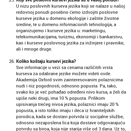
U nizu poslovnih kurseva jezika koji se nalaze u našoj
redovnoj ponudi posebno ćemo izdvojiti poslovne
kurseve jezika u domenu ekologije i zaštite životne
sredine, te u domenu informacionih tehnologija, a
organizujemo i kurseve jezika u: marketingu,
telekomunikacijama, turizmu, ekonomiji i bankarstvu,
kao i kurseve poslovnog jezika za inžinjere i pravnike,
ali i mnoge druge.
Koliko koštaju kursevi jezika?
Sve informacije u vezi sa cenama različitih vrsta
kurseva za odabrane jezike možete videti
ovde
.
Akademija Oxford svim zainteresovanim polaznicima
nudi i niz pogodnosti, odnosno popusta. Pa, tako,
svako ko je već pohađao određeni nivo kursa, a želi da
upiše neki drugi, ima 10 % popusta. Prilikom
upisivanja trećeg nivoa jezika, polaznici imaju 20 %
popusta, a isto toliko imaju i deca iz hraniteljskih
porodica, kada se dostavi potvrda iz socijalne službe,
odnosno nezaposlena lica koja dostave odgovarajuću
potvrdu sa biroa, koja nije starija više od 3 dana. Uz to,