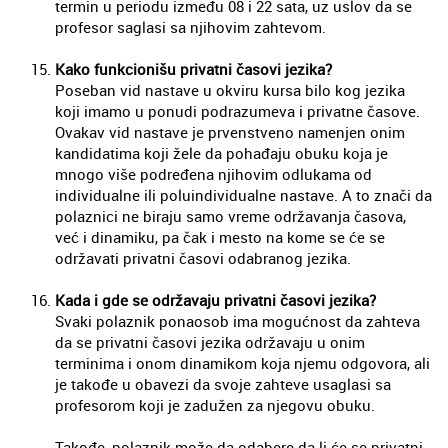
termin u periodu između 08 i 22 sata, uz uslov da se
profesor saglasi sa njihovim zahtevom.
Kako funkcionišu privatni časovi jezika?
Poseban vid nastave u okviru kursa bilo kog jezika
koji imamo u ponudi podrazumeva i privatne časove.
Ovakav vid nastave je prvenstveno namenjen onim
kandidatima koji žele da pohađaju obuku koja je
mnogo više podređena njihovim odlukama od
individualne ili poluindividualne nastave. A to znači da
polaznici ne biraju samo vreme održavanja časova,
već i dinamiku, pa čak i mesto na kome se će se
održavati privatni časovi odabranog jezika.
Kada i gde se održavaju privatni časovi jezika?
Svaki polaznik ponaosob ima mogućnost da zahteva
da se privatni časovi jezika održavaju u onim
terminima i onom dinamikom koja njemu odgovora, ali
je takođe u obavezi da svoje zahteve usaglasi sa
profesorom koji je zadužen za njegovu obuku.
Takođe, polaznik može da odabere da li će se privatni