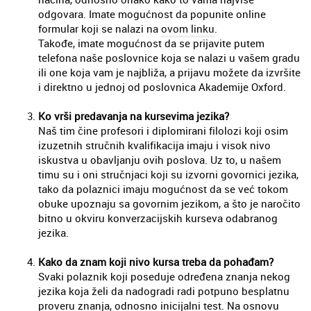
odgovara. Imate mogućnost da popunite online
formular koji se nalazi na
ovom linku
.
Takođe, imate mogućnost da se prijavite putem
telefona naše poslovnice koja se nalazi u vašem gradu
ili one koja vam je najbliža, a prijavu možete da izvršite
i direktno u jednoj od poslovnica Akademije Oxford.
Ko vrši predavanja na kursevima jezika?
Naš tim čine profesori i diplomirani filolozi koji osim
izuzetnih stručnih kvalifikacija imaju i visok nivo
iskustva u obavljanju ovih poslova. Uz to, u našem
timu su i oni stručnjaci koji su izvorni govornici jezika,
tako da polaznici imaju mogućnost da se već tokom
obuke upoznaju sa govornim jezikom, a što je naročito
bitno u okviru konverzacijskih kurseva odabranog
jezika.
Kako da znam koji nivo kursa treba da pohađam?
Svaki polaznik koji poseduje određena znanja nekog
jezika koja želi da nadogradi radi potpuno besplatnu
proveru znanja, odnosno inicijalni test. Na osnovu