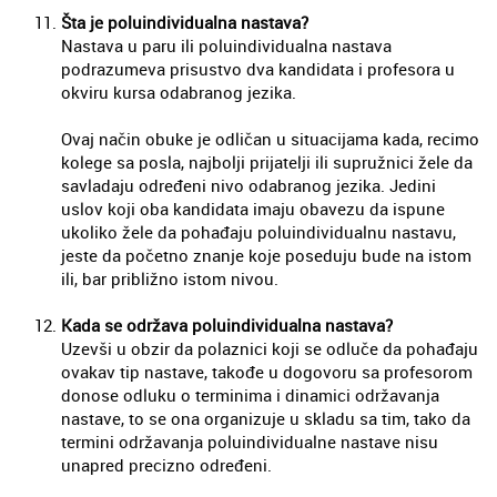
Šta je poluindividualna nastava?
Nastava u paru ili poluindividualna nastava
podrazumeva prisustvo dva kandidata i profesora u
okviru kursa odabranog jezika.
Ovaj način obuke je odličan u situacijama kada, recimo
kolege sa posla, najbolji prijatelji ili supružnici žele da
savladaju određeni nivo odabranog jezika. Jedini
uslov koji oba kandidata imaju obavezu da ispune
ukoliko žele da pohađaju poluindividualnu nastavu,
jeste da početno znanje koje poseduju bude na istom
ili, bar približno istom nivou.
Kada se održava poluindividualna nastava?
Uzevši u obzir da polaznici koji se odluče da pohađaju
ovakav tip nastave, takođe u dogovoru sa profesorom
donose odluku o terminima i dinamici održavanja
nastave, to se ona organizuje u skladu sa tim, tako da
termini održavanja poluindividualne nastave nisu
unapred precizno određeni.