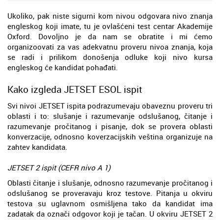
Ukoliko, pak niste sigurni kom nivou odgovara nivo znanja
engleskog koji imate, tu je ovlašćeni test centar Akademije
Oxford. Dovoljno je da nam se obratite i mi ćemo
organizoovati za vas adekvatnu proveru nivoa znanja, koja
se radi i prilikom donošenja odluke koji nivo kursa
engleskog će kandidat pohađati.
Kako izgleda JETSET ESOL ispit
Svi nivoi JETSET ispita podrazumevaju obaveznu proveru tri
oblasti i to: slušanje i razumevanje odslušanog, čitanje i
razumevanje pročitanog i pisanje, dok se provera oblasti
konverzacije, odnosno koverzacijskih veština organizuje na
zahtev kandidata.
JETSET 2 ispit (CEFR nivo A 1)
Oblasti čitanje i slušanje, odnosno razumevanje pročitanog i
odslušanog se proveravaju kroz testove. Pitanja u okviru
testova su uglavnom osmišljena tako da kandidat ima
zadatak da označi odgovor koji je tačan. U okviru JETSET 2