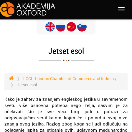
Jetset esol
LCCI - London Chamber of Commerce and Industry
Jetset esol
Kako je zahtev za znanjem engleskog jezika u savremenom
svetu više osnovna potreba nego želja, sasvim je za
očekivati što je sve veći broj ljudi u potrazi za
odgovarajućim sertifikatom kojim će i potvrditi svoj nivo
znanja ovog jezika. Razlog zbog koga se ljudi odlučuju na
polaganje ispita za sticanje ovih, uglavnom međunarodno