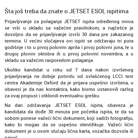
Šta još treba da znate o JETSET ESOL ispitima
Prijavljivanje za polaganje JETSET ispita određenog nivoa
se vrši u skladu sa važećim pravilnikom, a najčešće je
dovoljno da se prijavljivanje izvrši 30 dana pre zakazanog
termina. U većini slučajeva ovi ispiti se održavaju tri puta
godišnje i to u prvoj polovini aprila i prvoj polovni juna, te u
drugoj plovini oktobra ili u prvoj polovini novembra, a u
skladu sa važećim rasporedom polaganja.
Ukoliko kandidat u roku od 7 dana nakon izvršenog
prijavljivanja ne dobije potvrdu od ovlašćenog LCCI test
centra Akademije Oxford da je prijava uspešno izvršena, u
obavezi je da nas kontaktira, kako bismo ustanovili razlog
za ovaj propust i otklonili eventualnu grešku.
Na dan održavanja JETSET ESOL ispita, obaveza je
kandidata da dođe 30 minuta pre početka ispita, te da sa
sobom ponese važeći lični dokument, koji sadrži fotografiju,
kako bi mogao da se uspešno identifikuje. Važeći lični
dokument je u ovom slučaju lična karta, vozačka dozvola ili
pasoš.