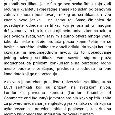
priznatih sertifikata jeste što gotovo svaka firma koja vodi
računa o kvalitetu svoje radne snage kao jedan od osnovnih
zahteva iznosi i posedovanje nekog od sertifikata o nivou
znanja ovog jezika. I ne samo to! Sama činjenica da
posedujete određeni sertifikat koji je priznat u mnogim
državama sveta i to kako na njihovim univerzitetima, tak i u
poslovnom svetu, vam sasvim sigurno otvara mnoga vrata,
tako da lakše možete pronaći posao kojim želite da se
bavite, a naročito ukoliko ste doneli odluku da svoju karijeru
razvijate na međunarodnom nivou. Uz to, posedovanje
jednog takvog sertifikaza vam sasvim sigurno pruža
mogućnost da prilikom konkurisanja na određeno radno
mesto budete u značajnoj prednosti u odnosu na one
kandidate koji ga ne poseduju.
Ako vam je potreban, praktično univerzalan sertifikat, tu su
LCCI sertifikati koji su priznati na svetskom nivou.
Londonska privredna komora (London Chamber of
Commerce and Industry) je tvorac brojnih kako opštih ispita
za proveru nivoa znanja engleskog jezika, tako i onih koji su
usko vezani za određene oblasti poslovanja, kao što su
recimo knjigovodstvo, industrija, trgovina i turizam.