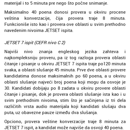
materijal i to 5 minuta pre nego što počne snimanje.
Maksimalno 40 poena donosi provera u okviru procene
veština konverzacije, čija provera traje 8 minuta.
Funkcioniše isto kao i provera ove oblasti u svim prethodno
navedenim nivoima JETSET ispita.
JETSET 7 ispit (CEFR nivo C 2)
Najviši nivo znanja engleskog jezika zahteva i
najkompleksniju proveru, pa iz tog razloga provera oblasti
čitanje i pisanje u okviru JETSET 7 ispita traje po120 minuta
svaka, a oblasti slušanje 45 minuta. Prve dve oblasti provere
kandidatima donose maksimalnih po 60 poena, a u okviru
oblasti slušanje najveći broj poena koji mogu da osvoje je
30. Kandidati dobijaju po 8 zadata u okviru provere oblasti
čitanje i pisanje, dok je provera oblasti slušanje ista kao i u
svim prethodnim nivoima, stim što je sačinjena iz tri dela
različitih vrsta audio materijala koji kandidati slušaju dva
puta, uz obavezne pauze između dva slušanja.
Opciono, provera veštine konverzacije traje 8 minuta za
JETSET 7 ispit, a kandidat može najviše da osvoji 40 poena.