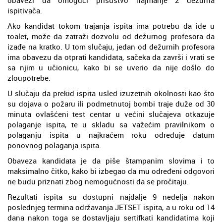
obavezi da omogući prisustvo najmanje 2 dežurna
ispitivača.
Ako kandidat tokom trajanja ispita ima potrebu da ide u
toalet, može da zatraži dozvolu od dežurnog profesora da
izađe na kratko. U tom slučaju, jedan od dežurnih profesora
ima obavezu da otprati kandidata, sačeka da završi i vrati se
sa njim u učionicu, kako bi se uverio da nije došlo do
zloupotrebe.
U slučaju da prekid ispita usled izuzetnih okolnosti kao što
su dojava o požaru ili podmetnutoj bombi traje duže od 30
minuta ovlašćeni test centar u većini slučajeva otkazuje
polaganje ispita, te u skladu sa važećim pravilnikom o
polaganju ispita u najkraćem roku određuje datum
ponovnog polaganja ispita.
Obaveza kandidata je da piše štampanim slovima i to
maksimalno čitko, kako bi izbegao da mu određeni odgovori
ne budu priznati zbog nemogućnosti da se pročitaju.
Rezultati ispita su dostupni najdalje 9 nedelja nakon
poslednjeg termina održavanja JETSET ispita, a u roku od 14
dana nakon toga se dostavljaju sertifkati kandidatima koji