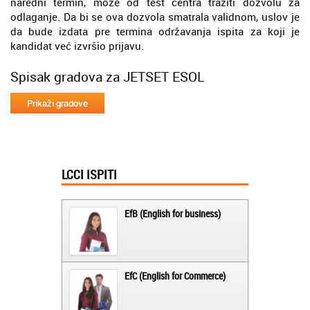
naredni termin, može od test centra tražiti dozvolu za
odlaganje. Da bi se ova dozvola smatrala validnom, uslov je
da bude izdata pre termina održavanja ispita za koji je
kandidat već izvršio prijavu.
Spisak gradova za JETSET ESOL
LCCI ISPITI
EfB (English for business)
EfC (English for Commerce)