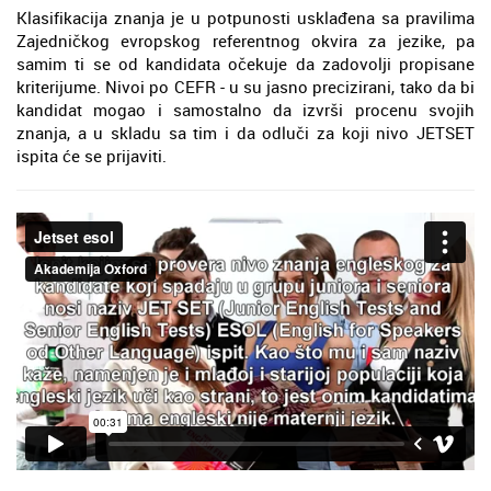
Klasifikacija znanja je u potpunosti usklađena sa pravilima
Zajedničkog evropskog referentnog okvira za jezike, pa
samim ti se od kandidata očekuje da zadovolji propisane
kriterijume. Nivoi po CEFR - u su jasno precizirani, tako da bi
kandidat mogao i samostalno da izvrši procenu svojih
znanja, a u skladu sa tim i da odluči za koji nivo JETSET
ispita će se prijaviti.