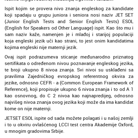
Ispit kojim se provera nivo znanja engleskog za kandidate
koji spadaju u grupu juniora i seniora nosi naziv JET SET
(Junior English Tests and Senior English Tests) ESOL
(English for Speakers od Other Language) ispit. Kao što mu i
sam naziv kaže, namenjen je i mlađoj i starijoj populaciji
koja engleski jezik uči kao strani, to jest onim kandidatima
kojima engleski nije maternji jezik.
Ovaj ispit podrazumeva sticanje međunarodno priznatog
sertifikata o određenom nivou poznavanje engleskog jezika,
te broji ukupno 8 nivoa znanja. Svi nivoi su usklađeni sa
pravilima Zajedničkog evropskog referentnog okvira za
jezike, odnosno CEFR - a (Common European Framework of
Reference), koji propisuje ukupno 6 nivoa znanja i to od A 1
kao osnovnog, do C 2 nivoa kao najnapredijeg, odnosno
najvišeg nivoa znanja ovog jezika koji može da ima kandidat
kome on nije maternji.
JETSET ESOL ispite od sada možete polagati i u našoj zemlji
i to u okviru ovlašćenog LCCI test centra Akademije Oxford,
u mnogim gradovima Srbije.