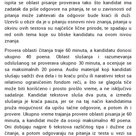
ispita se oblast pisanje proverava tako što kandidat ima
zadatak da piše odgovore na pitanja, te se u zavisnosti od
pitanja može zahtevati da odgovor bude kraći ili duži.
Uzevši u obzir da je u pitanju osnovni nivo znanja, pitanja u
okviru ovih testova su najčešće lične prirode, te spadaju u
red onih tema koje su bliske kandidatu na ovom nivou
znanja.
Provera oblasti čitanja traje 60 minuta, a kandidatu donosi
ukupno 40 poena. Oblast slušanja i razumevanja
odslušanog se proverava ukupno 30 minuta, a ocenjuje se
sa maksimalnih 20 poena. Audio materijal koji kandidati
slušaju sadrži dva dela i to kraću priču ili narativni tekst sa
relativno ograničenim fondom reči, a što se glagola tiče
može biti korišćeno i prosto prošlo vreme, a ne isključivo
sadašnje. Kandidat tekstove sluša dva puta, a između
slušanja je kraća pauza, jer se na taj način kandidatima
pruža mogućnost da upišu tačne odgovore, a potom ih i
provere. Ukupno vreme trajanja provere oblasti pisanja je 60
minuta, a kandidat može da osvoji maksimalno 40 poena.
Oni dobijaju najpre 6 tekstova različitog tipa i dužine za
čitanje, a potom odgovaraju na pitanja iz testa u vezi sa