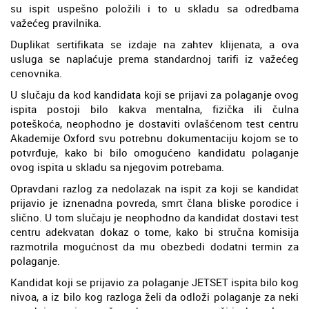
su ispit uspešno položili i to u skladu sa odredbama
važećeg pravilnika.
Duplikat sertifikata se izdaje na zahtev klijenata, a ova
usluga se naplaćuje prema standardnoj tarifi iz važećeg
cenovnika.
U slučaju da kod kandidata koji se prijavi za polaganje ovog
ispita postoji bilo kakva mentalna, fizička ili čulna
poteškoća, neophodno je dostaviti ovlašćenom test centru
Akademije Oxford svu potrebnu dokumentaciju kojom se to
potvrđuje, kako bi bilo omogućeno kandidatu polaganje
ovog ispita u skladu sa njegovim potrebama.
Opravdani razlog za nedolazak na ispit za koji se kandidat
prijavio je iznenadna povreda, smrt člana bliske porodice i
slično. U tom slučaju je neophodno da kandidat dostavi test
centru adekvatan dokaz o tome, kako bi stručna komisija
razmotrila mogućnost da mu obezbedi dodatni termin za
polaganje.
Kandidat koji se prijavio za polaganje JETSET ispita bilo kog
nivoa, a iz bilo kog razloga želi da odloži polaganje za neki