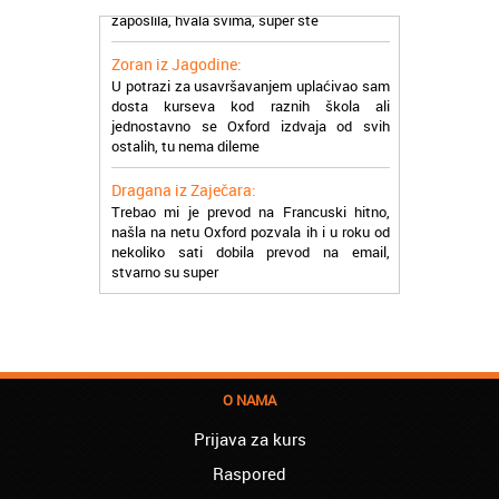
Zoran iz Jagodine:
U potrazi za usavršavanjem uplaćivao sam
dosta kurseva kod raznih škola ali
jednostavno se Oxford izdvaja od svih
ostalih, tu nema dileme
Dragana iz Zaječara:
Trebao mi je prevod na Francuski hitno,
našla na netu Oxford pozvala ih i u roku od
nekoliko sati dobila prevod na email,
stvarno su super
Petar iz Paraćina:
Završio kurs za automehaničara, zaposlio
se, ja ljudi ne znam šta bi radio sada da ne
postojite, Hvala Vam
Natasa iz Kraljeva:
O NAMA
Najbolji knjigovodstveni program! Sa
lakoćom sam savladala tromesečni kurs
Prijava za kurs
knjigovodstva. Sve pohvale!
Raspored
Dragan iz Čačka: