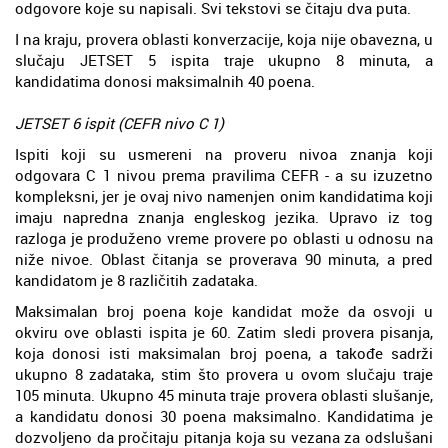
odgovore koje su napisali. Svi tekstovi se čitaju dva puta.
I na kraju, provera oblasti konverzacije, koja nije obavezna, u
slučaju JETSET 5 ispita traje ukupno 8 minuta, a
kandidatima donosi maksimalnih 40 poena.
JETSET 6 ispit (CEFR nivo C 1)
Ispiti koji su usmereni na proveru nivoa znanja koji
odgovara C 1 nivou prema pravilima CEFR - a su izuzetno
kompleksni, jer je ovaj nivo namenjen onim kandidatima koji
imaju napredna znanja engleskog jezika. Upravo iz tog
razloga je produženo vreme provere po oblasti u odnosu na
niže nivoe. Oblast čitanja se proverava 90 minuta, a pred
kandidatom je 8 različitih zadataka.
Maksimalan broj poena koje kandidat može da osvoji u
okviru ove oblasti ispita je 60. Zatim sledi provera pisanja,
koja donosi isti maksimalan broj poena, a takođe sadrži
ukupno 8 zadataka, stim što provera u ovom slučaju traje
105 minuta. Ukupno 45 minuta traje provera oblasti slušanje,
a kandidatu donosi 30 poena maksimalno. Kandidatima je
dozvoljeno da pročitaju pitanja koja su vezana za odslušani