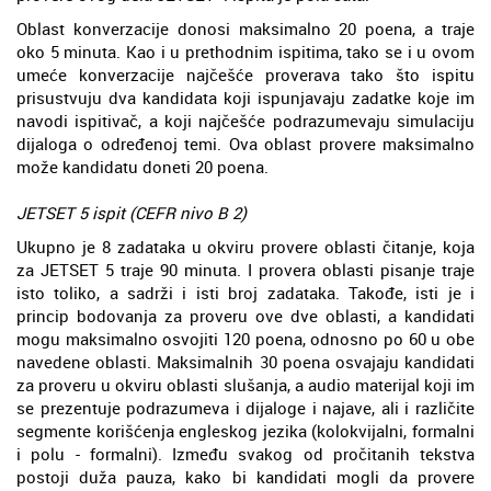
Oblast konverzacije donosi maksimalno 20 poena, a traje
oko 5 minuta. Kao i u prethodnim ispitima, tako se i u ovom
umeće konverzacije najčešće proverava tako što ispitu
prisustvuju dva kandidata koji ispunjavaju zadatke koje im
navodi ispitivač, a koji najčešće podrazumevaju simulaciju
dijaloga o određenoj temi. Ova oblast provere maksimalno
može kandidatu doneti 20 poena.
JETSET 5 ispit (CEFR nivo B 2)
Ukupno je 8 zadataka u okviru provere oblasti čitanje, koja
za JETSET 5 traje 90 minuta. I provera oblasti pisanje traje
isto toliko, a sadrži i isti broj zadataka. Takođe, isti je i
princip bodovanja za proveru ove dve oblasti, a kandidati
mogu maksimalno osvojiti 120 poena, odnosno po 60 u obe
navedene oblasti. Maksimalnih 30 poena osvajaju kandidati
za proveru u okviru oblasti slušanja, a audio materijal koji im
se prezentuje podrazumeva i dijaloge i najave, ali i različite
segmente korišćenja engleskog jezika (kolokvijalni, formalni
i polu - formalni). Između svakog od pročitanih tekstva
postoji duža pauza, kako bi kandidati mogli da provere