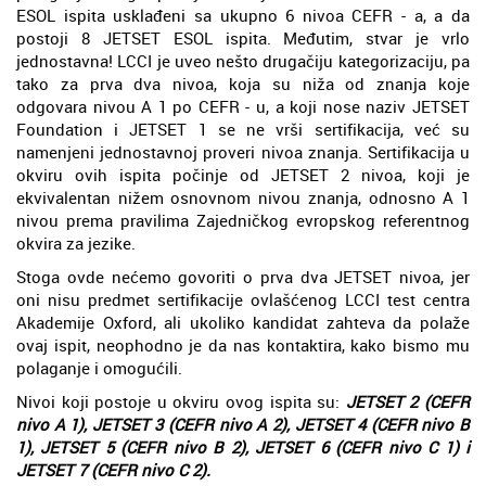
ESOL ispita usklađeni sa ukupno 6 nivoa CEFR - a, a da
postoji 8 JETSET ESOL ispita. Međutim, stvar je vrlo
jednostavna! LCCI je uveo nešto drugačiju kategorizaciju, pa
tako za prva dva nivoa, koja su niža od znanja koje
odgovara nivou A 1 po CEFR - u, a koji nose naziv JETSET
Foundation i JETSET 1 se ne vrši sertifikacija, već su
namenjeni jednostavnoj proveri nivoa znanja. Sertifikacija u
okviru ovih ispita počinje od JETSET 2 nivoa, koji je
ekvivalentan nižem osnovnom nivou znanja, odnosno A 1
nivou prema pravilima Zajedničkog evropskog referentnog
okvira za jezike.
Stoga ovde nećemo govoriti o prva dva JETSET nivoa, jer
oni nisu predmet sertifikacije ovlašćenog LCCI test centra
Akademije Oxford, ali ukoliko kandidat zahteva da polaže
ovaj ispit, neophodno je da nas kontaktira, kako bismo mu
polaganje i omogućili.
Nivoi koji postoje u okviru ovog ispita su:
JETSET 2 (CEFR
nivo A 1), JETSET 3 (CEFR nivo A 2), JETSET 4 (CEFR nivo B
1), JETSET 5 (CEFR nivo B 2), JETSET 6 (CEFR nivo C 1) i
JETSET 7 (CEFR nivo C 2).