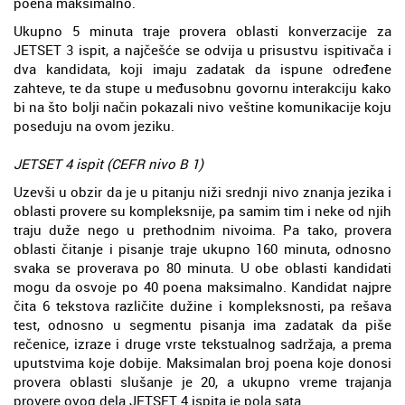
poena maksimalno.
Ukupno 5 minuta traje provera oblasti konverzacije za
JETSET 3 ispit, a najčešće se odvija u prisustvu ispitivača i
dva kandidata, koji imaju zadatak da ispune određene
zahteve, te da stupe u međusobnu govornu interakciju kako
bi na što bolji način pokazali nivo veštine komunikacije koju
poseduju na ovom jeziku.
JETSET 4 ispit (CEFR nivo B 1)
Uzevši u obzir da je u pitanju niži srednji nivo znanja jezika i
oblasti provere su kompleksnije, pa samim tim i neke od njih
traju duže nego u prethodnim nivoima. Pa tako, provera
oblasti čitanje i pisanje traje ukupno 160 minuta, odnosno
svaka se proverava po 80 minuta. U obe oblasti kandidati
mogu da osvoje po 40 poena maksimalno. Kandidat najpre
čita 6 tekstova različite dužine i kompleksnosti, pa rešava
test, odnosno u segmentu pisanja ima zadatak da piše
rečenice, izraze i druge vrste tekstualnog sadržaja, a prema
uputstvima koje dobije. Maksimalan broj poena koje donosi
provera oblasti slušanje je 20, a ukupno vreme trajanja
provere ovog dela JETSET 4 ispita je pola sata.