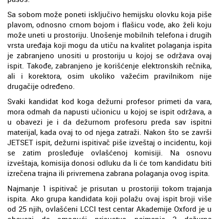
Sa sobom može poneti isključivo hemijsku olovku koja piše
plavom, odnosno crnom bojom i flašicu vode, ako želi koju
može uneti u prostoriju. Unošenje mobilnih telefona i drugih
vrsta uređaja koji mogu da utiču na kvalitet polaganja ispita
je zabranjeno unositi u prostoriju u kojoj se održava ovaj
ispit. Takođe, zabranjeno je korišćenje elektronskih rečnika,
ali i korektora, osim ukoliko važećim pravilnikom nije
drugačije određeno.
Svaki kandidat kod koga dežurni profesor primeti da vara,
mora odmah da napusti učionicu u kojoj se ispit održava, a
u obavezi je i da dežurnom profesoru preda sav ispitni
materijal, kada ovaj to od njega zatraži. Nakon što se završi
JETSET ispit, dežurni ispitivač piše izveštaj o incidentu, koji
se zatim prosleđuje ovlašćenoj komisiji. Na osnovu
izveštaja, komisija donosi odluku da li će tom kandidatu biti
izrečena trajna ili privremena zabrana polaganja ovog ispita.
Najmanje 1 ispitivač je prisutan u prostoriji tokom trajanja
ispita. Ako grupa kandidata koji polažu ovaj ispit broji više
od 25 njih, ovlašćeni LCCI test centar Akademije Oxford je u