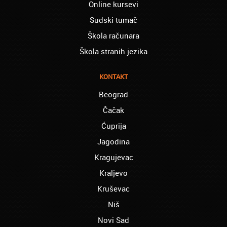
Online kursevi
Retko gde može da se nađe prava
profesionalnost u našoj zemlji i naravno
Sudski tumač
usluga, sve pohvale od mene
Škola računara
Mica iz Smedereva:
Škola stranih jezika
Moja ćerka je završila vanredno medicinsku
srednju školu preko akademije Oxford,
Mogu samo da Vam poželim sve najbolje i
KONTAKT
Hvala Vam Puno
Beograd
Aranđelovac - Elena:
Čačak
mislim da je odlicno što na jednom mestu
mogu da nađem usluge prevođenja za
Ćuprija
razlicite jezike, i da ne moram da šetam od
Jagodina
prevodioca do prevodioca.
Kragujevac
Babušnica - Snežana:
oduvek sam želela da profesionalno kuvam
Kraljevo
i to sam uspela zahvaljujući ljudima u
Kruševac
Akademiji Oxford!
Niš
Bač – Serena:
Novi Sad
Akademija Oxford je nešto najbolje u Srbiji.