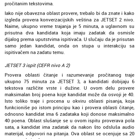
pročitanim tekstovima.
Iako nije obavezna oblast provere, trebalo bi da znate i kako
izgleda provera konverzacijskih veština za JETSET 2 nivo.
Naime, ukupno vreme trajanja je 5 minuta, a uglavnom su
prisutna dva kandidata koja imaju zadatak da osmisle
dijalog prema uputstvima ispitivača. U slučaju da je prisutan
samo jedan kandidat, onda on stupa u interakciju sa
ispitivačem na zadatu temu.
JETSET 3 ispit (CEFR nivo A 2)
Provera oblasti čitanje i razumevanje pročitanog traje
ukupno 75 minuta za JETSET 3, a kandidati dobijaju 6
tekstova različite vrste i dužine. U ovom delu provere
maksimalan broj poena koje kandidat može da osvoji je 40.
Isto toliko traje i procena u okviru oblasti pisanja, koja
funkcioniše po istom principu kao i provera oblasti čitanje,
odnosno kandidat ima 6 zadataka koji donose maksimalno
40 poena. Oblast slušanje se u ovom ispitu proverava pola
sata, a kandidat ima zadatak da nakon što odsluša audio
materijal, odgovori na pitanja. Ova oblast se ocenjuje sa 20