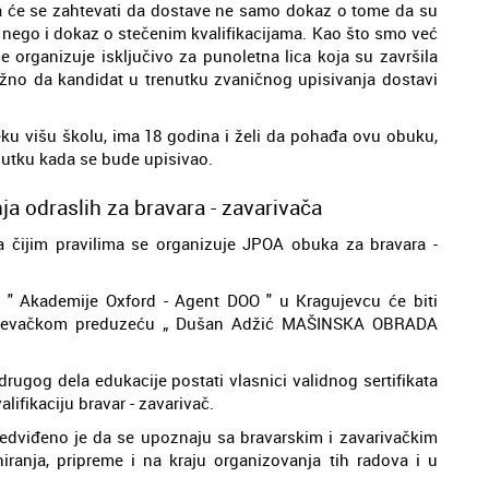
a će se zahtevati da dostave ne samo dokaz o tome da su
, nego i dokaz o stečenim kvalifikacijama. Kao što smo već
 organizuje isključivo za punoletna lica koja su završila
žno da kandidat u trenutku zvaničnog upisivanja dostavi
neku višu školu, ima 18 godina i želi da pohađa ovu obuku,
nutku kada se bude upisivao.
a odraslih za bravara - zavarivača
čijim pravilima se organizuje JPOA obuka za bravara -
a " Akademije Oxford - Agent DOO " u Kragujevcu će biti
ragujevačkom preduzeću „ Dušan Adžić MAŠINSKA OBRADA
rugog dela edukacije postati vlasnici validnog sertifikata
ifikaciju bravar - zavarivač.
edviđeno je da se upoznaju sa bravarskim i zavarivačkim
anja, pripreme i na kraju organizovanja tih radova i u