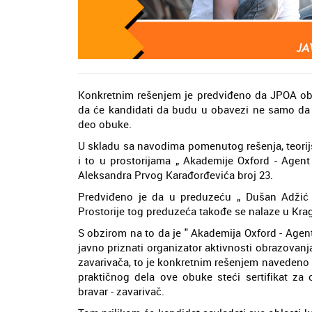
Konkretnim rešenjem je predviđeno da JPOA obu
da će kandidati da budu u obavezi ne samo da po
deo obuke.
U skladu sa navodima pomenutog rešenja, teorij
i to u prostorijama „ Akademije Oxford - Agent
Aleksandra Prvog Karađorđevića broj 23.
Predviđeno je da u preduzeću „ Dušan Adži
Prostorije tog preduzeća takođe se nalaze u Krag
S obzirom na to da je " Akademija Oxford - Age
javno priznati organizator aktivnosti obrazovan
zavarivača, to je konkretnim rešenjem navedeno 
praktičnog dela ove obuke steći sertifikat za 
bravar - zavarivač.