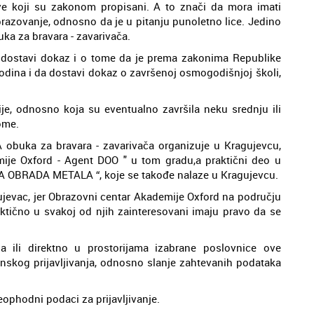
teve koji su zakonom propisani. A to znači da mora imati
azovanje, odnosno da je u pitanju punoletno lice. Jedino
a za bravara - zavarivača.
 dostavi dokaz i o tome da je prema zakonima Republike
odina i da dostavi dokaz o završenoj osmogodišnjoj školi,
ije, odnosno koja su eventualno završila neku srednju ili
tome.
obuka za bravara - zavarivača organizuje u Kragujevcu,
ije Oxford - Agent DOO " u tom gradu,a praktični deo u
A OBRADA METALA “, koje se takođe nalaze u Kragujevcu.
gujevac, jer Obrazovni centar Akademije Oxford na području
aktično u svakoj od njih zainteresovani imaju pravo da se
 ili direktno u prostorijama izabrane poslovnice ove
ronskog prijavljivanja, odnosno slanje zahtevanih podataka
eophodni podaci za prijavljivanje.