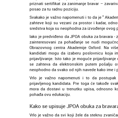
priznati sertifikat za zanimanje bravar – zavar
posao za tu radnu poziciju.
Svakako je važno napomenuti i to da je " Akade
zahteve koji su vezani za prostor i kadar, odn
sredstva koja su neophodna za izvođenje ovog 
Iako je predviđeno da JPOA obuka za bravara - 
zainteresovani za pohađanje se nudi mogućnost
Obrazovnog centra Akademije Oxford. Na više
kandidati mogu da izaberu poslovnicu koja im 
prijavljivanje. Isto tako je moguće prijavljivan
se zahteva da elektronskim putem pošalju osn
neophodno da svako od njih navede kako ime i pr
Vrlo je važno napomenuti i to da postupak 
prijavljenog kandidata. Pre toga će takođe sv
mora da dostavi u trenutku upisa, odnosno k
pohađa ovu edukaciju.
Kako se upisuje JPOA obuka za bravara
Vrlo je važno da svi koji žele da steknu zvanič