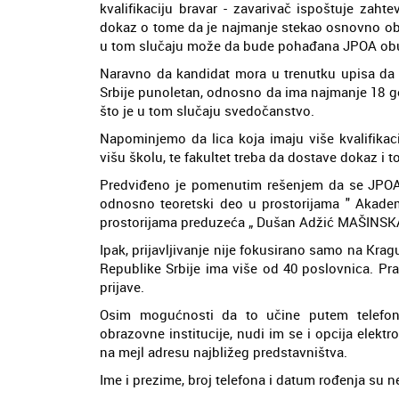
kvalifikaciju bravar - zavarivač ispoštuje zah
dokaz o tome da je najmanje stekao osnovno obr
u tom slučaju može da bude pohađana JPOA obuk
Naravno da kandidat mora u trenutku upisa da
Srbije punoletan, odnosno da ima najmanje 18 g
što je u tom slučaju svedočanstvo.
Napominjemo da lica koja imaju više kvalifikac
višu školu, te fakultet treba da dostave dokaz i 
Predviđeno je pomenutim rešenjem da se JPOA 
odnosno teoretski deo u prostorijama " Akadem
prostorijama preduzeća „ Dušan Adžić MAŠINSK
Ipak, prijavljivanje nije fokusirano samo na Kra
Republike Srbije ima više od 40 poslovnica. Pr
prijave.
Osim mogućnosti da to učine putem telefona
obrazovne institucije, nudi im se i opcija elekt
na mejl adresu najbližeg predstavništva.
Ime i prezime, broj telefona i datum rođenja su n