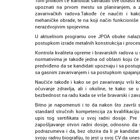
Tom prilikom će kandidat savladati sve oblasti 
upoznati na prvom mestu sa planiranjem, a z
zavarivačkih radova.Takođe će naučiti i ka
mehaničke obrade, te na koji način funkcioniše s
nerazdvojivim spojevima.
U aktuelnom programu ove JPOA obuke nalazi 
postupkom izrade metalnih konstrukcija i proces
Kontrola kvaliteta opreme i bravarskih radova 
normativima je takođe jedna od oblasti koju će 
predviđeno da se kandidati upoznaju i sa postup
sa gasnim zavarivanjem i sa postupkom spajanja d
Naučiće takođe i kako se pri zavarivanju vrši k
očuvanje zdravlja, ali i okoline, te kako se
bezbednost na radu kada se vrše bravarski i zava
Bitno je napomenuti i to da nakon što završi 
standard stručnih kompetencija za kvalifikacij
upis tog sertifikata u svoj radni dosije. Pr
zapošljavanje otvori radni dosije, odnosno da 
podrazumeva i da, bez obzira da li je kandidat 
svoju radnu biografiju, to jest u svoj CV da une