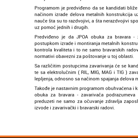
Programom je predviđeno da se kandidati bli
načinom izrade delova metalnih konstrukcija u
nauče šta su to razdvojivi, a šta nerazdvojivi spo
uz pomoć jednih i drugih.
Predviđeno je da JPOA obuka za bravara - 
postupkom izrade i montiranja metalnih konstru
kontrola kvaliteta i to ne samo bravarskih rado
normativi obavezni za poštovanje u toj oblasti.
Sa različitim postupcima zavarivanja će se kan
te sa elektrolučnim ( RIL, MIG, MAG i TIG ) za
lepljenja, odnosno sa načinom spajanja delova m
Takođe je nastavnim programom obuhvaćena i kon
obuka za bravara - zavarivača podrazumeva 
preduzeti ne samo za očuvanje zdravlja zaposl
izvode i zavarivački i bravarski radovi.