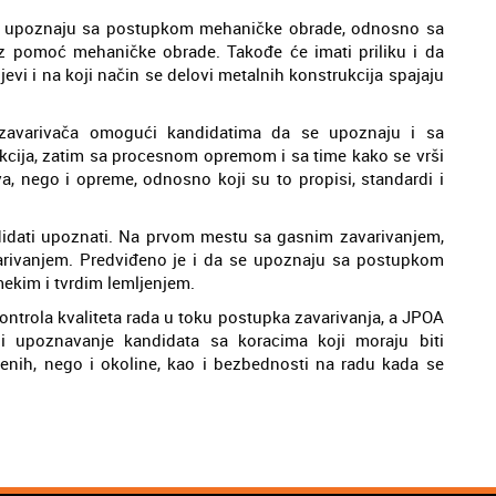
že upoznaju sa postupkom mehaničke obrade, odnosno sa
z pomoć mehaničke obrade. Takođe će imati priliku i da
jevi i na koji način se delovi metalnih konstrukcija spajaju
zavarivača omogući kandidatima da se upoznaju i sa
kcija, zatim sa procesnom opremom i sa time kako se vrši
va, nego i opreme, odnosno koji su to propisi, standardi i
didati upoznati. Na prvom mestu sa gasnim zavarivanjem,
varivanjem. Predviđeno je i da se upoznaju sa postupkom
ekim i tvrdim lemljenjem.
trola kvaliteta rada u toku postupka zavarivanja, a JPOA
i upoznavanje kandidata sa koracima koji moraju biti
enih, nego i okoline, kao i bezbednosti na radu kada se