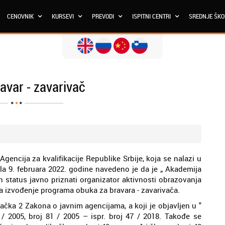
CENOVNIK
KURSEVI
PREVODI
ISPITNI CENTRI
SREDNJE ŠK
avar - zavarivač
 Agencija za kvalifikacije Republike Srbije, koja se nalazi u
la 9. februara 2022. godine navedeno je da je „ Akademija
 status javno priznati organizator aktivnosti obrazovanja
za izvođenje programa obuka za bravara - zavarivača.
čka 2 Zakona o javnim agencijama, a koji je objavljen u "
/ 2005, broj 81 / 2005 – ispr. broj 47 / 2018. Takođe se