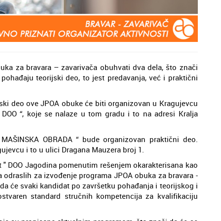
ka za bravara – zavarivača obuhvati dva dela, što znači
hađaju teorijski deo, to jest predavanja, već i praktični
ski deo ove JPOA obuke će biti organizovan u Kragujevcu
 DOO “, koje se nalaze u tom gradu i to na adresi Kralja
ć MAŠINSKA OBRADA “ bude organizovan praktični deo.
ujevcu i to u ulici Dragana Mauzera broj 1.
nt " DOO Jagodina pomenutim rešenjem okarakterisana kao
ja odraslih za izvođenje programa JPOA obuka za bravara -
da će svaki kandidat po završetku pohađanja i teorijskog i
ostvaren standard stručnih kompetencija za kvalifikaciju