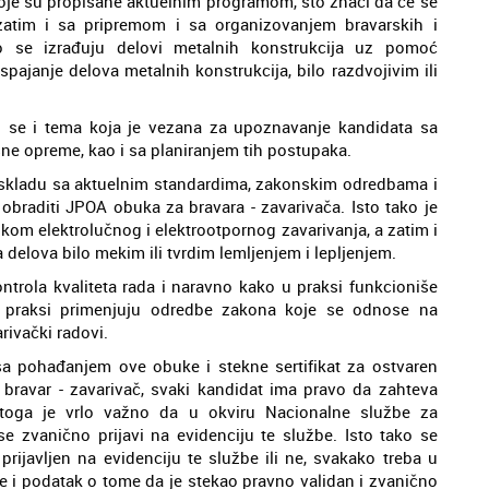
koje su propisane aktuelnim programom, što znači da će se
atim i sa pripremom i sa organizovanjem bravarskih i
ko se izrađuju delovi metalnih konstrukcija uz pomoć
pajanje delova metalnih konstrukcija, bilo razdvojivim ili
se i tema koja je vezana za upoznavanje kandidata sa
ne opreme, kao i sa planiranjem tih postupaka.
u skladu sa aktuelnim standardima, zakonskim odredbama i
obraditi JPOA obuka za bravara - zavarivača. Isto tako je
kom elektrolučnog i elektrootpornog zavarivanja, a zatim i
elova bilo mekim ili tvrdim lemljenjem i lepljenjem.
ontrola kvaliteta rada i naravno kako u praksi funkcioniše
 u praksi primenjuju odredbe zakona koje se odnose na
rivački radovi.
sa pohađanjem ove obuke i stekne sertifikat za ostvaren
u bravar - zavarivač, svaki kandidat ima pravo da zahteva
e toga je vrlo važno da u okviru Nacionalne službe za
se zvanično prijavi na evidenciju te službe. Isto tako se
prijavljen na evidenciju te službe ili ne, svakako treba u
se i podatak o tome da je stekao pravno validan i zvanično