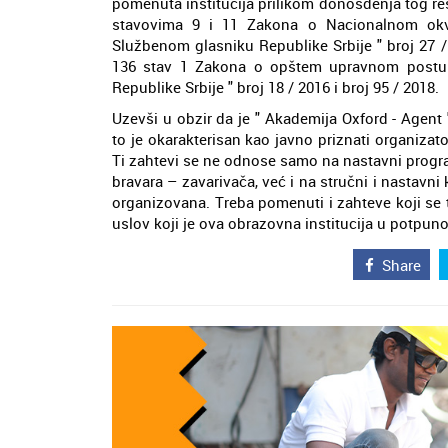
pomenuta institucija prilikom donošđenja tog re
stavovima 9 i 11 Zakona o Nacionalnom okviru
Službenom glasniku Republike Srbije " broj 27 / 
136 stav 1 Zakona o opštem upravnom postupk
Republike Srbije " broj 18 / 2016 i broj 95 / 2018.
Uzevši u obzir da je " Akademija Oxford - Agen
to je okarakterisan kao javno priznati organizat
Ti zahtevi se ne odnose samo na nastavni prog
bravara – zavarivača, već i na stručni i nastavni
organizovana. Treba pomenuti i zahteve koji se t
uslov koji je ova obrazovna institucija u potpuno
Share