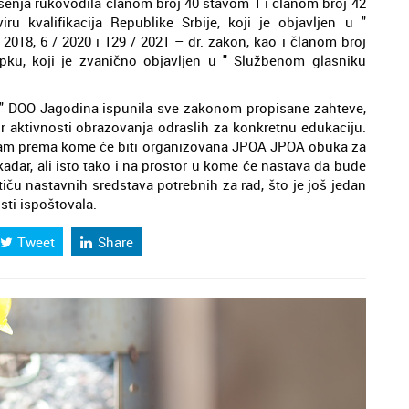
šenja rukovodila članom broj 40 stavom 1 i članom broj 42
 kvalifikacija Republike Srbije, koji je objavljen u "
2018, 6 / 2020 i 129 / 2021 – dr. zakon, kao i članom broj
u, koji je zvanično objavljen u " Službenom glasniku
t " DOO Jagodina ispunila sve zakonom propisane zahteve,
or aktivnosti obrazovanja odraslih za konkretnu edukaciju.
ram prema kome će biti organizovana JPOA JPOA obuka za
 kadar, ali isto tako i na prostor u kome će nastava da bude
iču nastavnih sredstava potrebnih za rad, što je još jedan
sti ispoštovala.
Tweet
Share