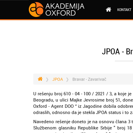
KONTAKT
JPOA - Br
JPOA
Bravar - Zavarivač
U rešenju broj 610 - 04 - 100 / 2021 / 3, a koje je
Beogradu, u ulici Majke Jevrosime broj 51, done
Oxford - Agent DOO “ iz Jagodine dobila odobren
odraslih, odnosno da je stekla JPOA status i to 
Navedeno rešenje doneto je na osnovu člana 3 ta
Službenom glasniku Republike Srbije " broj 18 