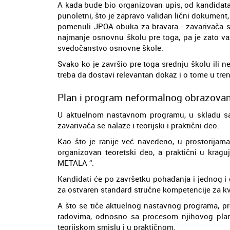
A kada bude bio organizovan upis, od kandidat
punoletni, što je zapravo validan lični dokument
pomenuli JPOA obuka za bravara - zavarivača se
najmanje osnovnu školu pre toga, pa je zato va
svedočanstvo osnovne škole.
Svako ko je završio pre toga srednju školu ili 
treba da dostavi relevantan dokaz i o tome u tre
Plan i program neformalnog obrazovanj
U aktuelnom nastavnom programu, u skladu sa 
zavarivača se nalaze i teorijski i praktični deo.
Kao što je ranije već navedeno, u prostorijam
organizovan teoretski deo, a praktični u k
METALA “.
Kandidati će po završetku pohađanja i jednog i d
za ostvaren standard stručne kompetencije za kval
A što se tiče aktuelnog nastavnog programa, pr
radovima, odnosno sa procesom njihovog planir
teorijskom smislu i u praktičnom.