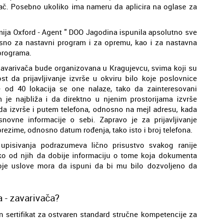
ivač. Posebno ukoliko ima nameru da aplicira na oglase za
mija Oxford - Agent " DOO Jagodina ispunila apsolutno sve
osno za nastavni program i za opremu, kao i za nastavna
programa.
zavarivača bude organizovana u Kragujevcu, svima koji su
 da prijavljivanje izvrše u okviru bilo koje poslovnice
 od 40 lokacija se one nalaze, tako da zainteresovani
je najbliža i da direktno u njenim prostorijama izvrše
je da izvrše i putem telefona, odnosno na mejl adresu, kada
ovne informacije o sebi. Zapravo je za prijavljivanje
ezime, odnosno datum rođenja, tako isto i broj telefona.
upisivanja podrazumeva lično prisustvo svakog ranije
ako od njih da dobije informaciju o tome koja dokumenta
oje uslove mora da ispuni da bi mu bilo dozvoljeno da
 - zavarivača?
an sertifikat za ostvaren standard stručne kompetencije za