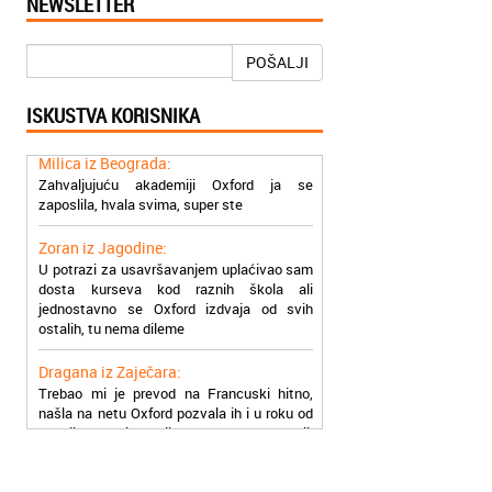
NEWSLETTER
Jelena iz Niša:
Mogu da pohvalim sve zaposlene u
Akademiji Oxford u Nišu jer su stvarno
POŠALJI
profesionalni i prenose znanje na odličan
način
ISKUSTVA KORISNIKA
Milica iz Beograda:
Zahvaljujuću akademiji Oxford ja se
zaposlila, hvala svima, super ste
Zoran iz Jagodine:
U potrazi za usavršavanjem uplaćivao sam
dosta kurseva kod raznih škola ali
jednostavno se Oxford izdvaja od svih
ostalih, tu nema dileme
Dragana iz Zaječara:
Trebao mi je prevod na Francuski hitno,
našla na netu Oxford pozvala ih i u roku od
nekoliko sati dobila prevod na email,
stvarno su super
Petar iz Paraćina:
Završio kurs za automehaničara, zaposlio