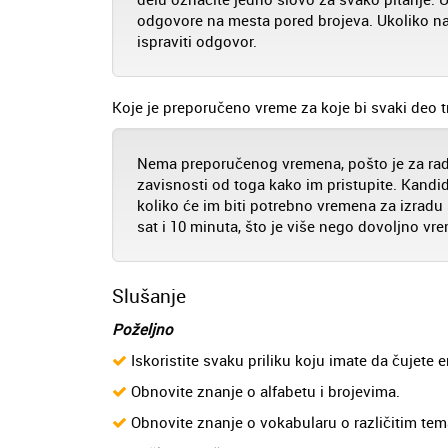
odgovore na mesta pored brojeva. Ukoliko nap
ispraviti odgovor.
Koje je preporučeno vreme za koje bi svaki deo tr
Nema preporučenog vremena, pošto je za ra
zavisnosti od toga kako im pristupite. Kandidat
koliko će im biti potrebno vremena za izradu
sat i 10 minuta, što je više nego dovoljno v
Slušanje
Poželjno
Iskoristite svaku priliku koju imate da čujete e
Obnovite znanje o alfabetu i brojevima.
Obnovite znanje o vokabularu o različitim tema