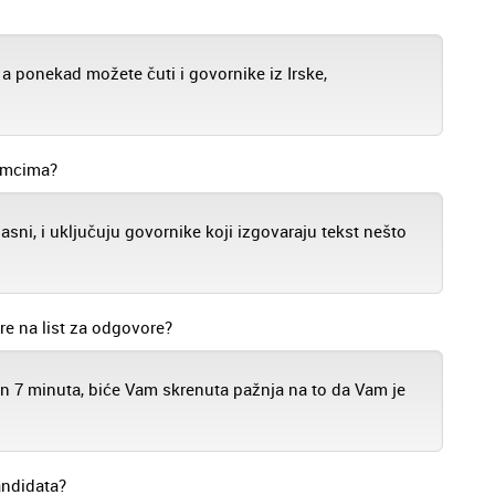
 a ponekad možete čuti i govornike iz Irske,
nimcima?
sni, i uključuju govornike koji izgovaraju tekst nešto
e na list za odgovore?
n 7 minuta, biće Vam skrenuta pažnja na to da Vam je
andidata?