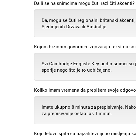
Da li se na snimcima mogu čuti različiti akcenti?
Da, mogu se čuti regionalni britanski akcenti,
Sjedinjenih Država ili Australije.
Kojom brzinom govornici izgovaraju tekst na s
Svi Cambridge English: Key audio snimci su ja
sporije nego što je to uobičajeno.
Koliko imam vremena da prepišem svoje odgovor
Imate ukupno 8 minuta za prepisivanje. Nako
za prepisivanje ostao još 1 minut.
Koji delovi ispita su najzahtevniji po mišljenju k