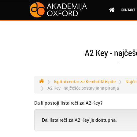
KONTAKT
A2 Key - najčeš
Ispitni centar za Kembridž ispite
Najče
A2 Key - najčešće postavljana pitanja
Da li postoji lista reči za A2 Key?
Da, lista reči za A2 Key je dostupna.