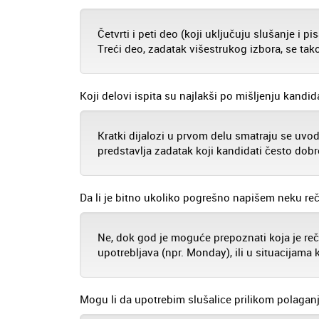
Četvrti i peti deo (koji uključuju slušanje i p
Treći deo, zadatak višestrukog izbora, se tak
Koji delovi ispita su najlakši po mišljenju kandid
Kratki dijalozi u prvom delu smatraju se uvo
predstavlja zadatak koji kandidati često dobr
Da li je bitno ukoliko pogrešno napišem neku re
Ne, dok god je moguće prepoznati koja je reč 
upotrebljava (npr. Monday), ili u situacijama 
Mogu li da upotrebim slušalice prilikom polaganj