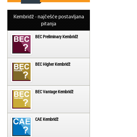
Kembridž - najčešće postavljana
pitanja
BEC Preliminary Kembridž
BEC Higher Kembridž
BEC Vantage Kembridž
CAE Kembridž