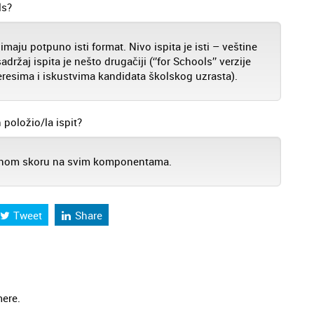
ls?
maju potpuno isti format. Nivo ispita je isti – veštine
držaj ispita je nešto drugačiji (‘’for Schools’’ verzije
eresima i iskustvima kandidata školskog uzrasta).
položio/la ispit?
upnom skoru na svim komponentama.
Tweet
Share
mere.