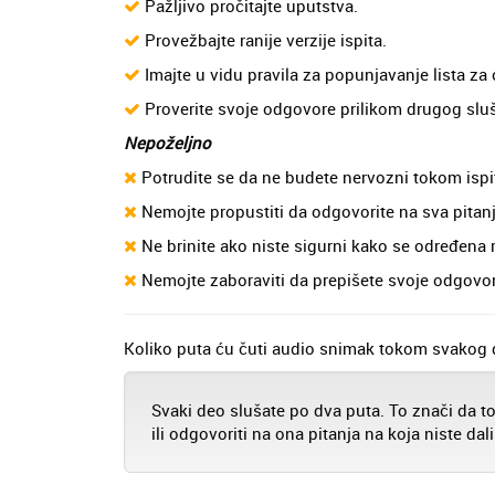
Pažljivo pročitajte uputstva.
Provežbajte ranije verzije ispita.
Imajte u vidu pravila za popunjavanje lista za
Proverite svoje odgovore prilikom drugog slu
Nepoželjno
Potrudite se da ne budete nervozni tokom ispit
Nemojte propustiti da odgovorite na sva pitanj
Ne brinite ako niste sigurni kako se određena
Nemojte zaboraviti da prepišete svoje odgovor
Koliko puta ću čuti audio snimak tokom svakog 
Svaki deo slušate po dva puta. To znači da 
ili odgovoriti na ona pitanja na koja niste dal