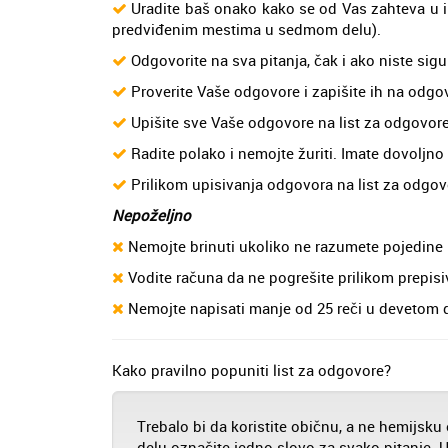
Uradite baš onako kako se od Vas zahteva u i
predviđenim mestima u sedmom delu).
Odgovorite na sva pitanja, čak i ako niste sigu
Proverite Vaše odgovore i zapišite ih na odgo
Upišite sve Vaše odgovore na list za odgovore
Radite polako i nemojte žuriti. Imate dovoljno
Prilikom upisivanja odgovora na list za odgovo
Nepoželjno
Nemojte brinuti ukoliko ne razumete pojedine 
Vodite računa da ne pogrešite prilikom prepisi
Nemojte napisati manje od 25 reči u devetom 
Kako pravilno popuniti list za odgovore?
Trebalo bi da koristite običnu, a ne hemijsk
delu označite jedno slovo za svako pitanje.