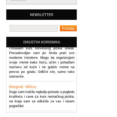
Beograd - Slavica:
NEWSLETTER
Završila sam kurs rumunskog jezika kod
vas, ekipa vam je super, profesori odlični a
cene pristupačne. Pozdrav iz Beograda
Beograd - Miloš:
Pohadam kurs norveškog jezika online.
ISKUSTVA KORISNIKA
Prezadovoljan sam jer škola prati sve
moderne trendove. Mogu da organizujem
svoje vreme kako hoću, učim i pohađam
nastavu od kuće i ne gubim vreme na
prevoz po gradu. Odlični ste, samo tako
nastavite.
Beograd - Milica:
Dugo sam tražila najbolju ponudu u pogledu
kvaliteta i cene za kurs nemačkog jezika,
na kraju sam se odlučila za vas i nisam
pogrešila!
Čukarica - Svetlana:
Počela sam da učim albanski jezik u vašoj