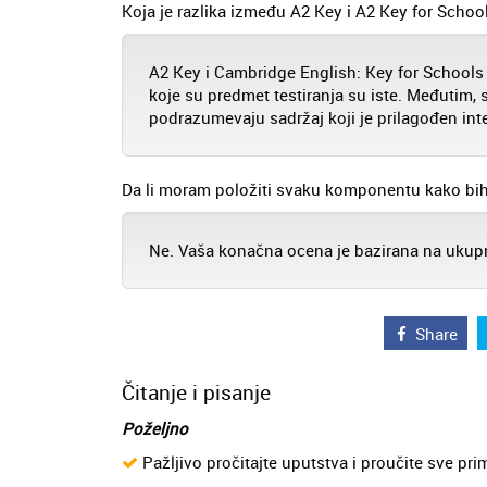
Koja je razlika između A2 Key i A2 Key for Schoo
A2 Key i Cambridge English: Key for Schools i
koje su predmet testiranja su iste. Međutim, sa
podrazumevaju sadržaj koji je prilagođen int
Da li moram položiti svaku komponentu kako bih 
Ne. Vaša konačna ocena je bazirana na uk
Share
Čitanje i pisanje
Poželjno
Pažljivo pročitajte uputstva i proučite sve pri