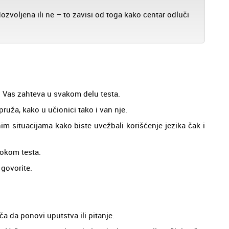
dozvoljena ili ne – to zavisi od toga kako centar odluči
d Vas zahteva u svakom delu testa.
pruža, kako u učionici tako i van nje.
im situacijama kako biste uvežbali korišćenje jezika čak i
tokom testa.
 govorite.
ča da ponovi uputstva ili pitanje.