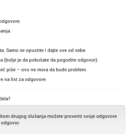
 odgovore.
šanja.
a. Samo se opustite i dajte sve od sebe.
a (bolje je da pokušate da pogodite odgovor).
 reč piše – ovo ne mora da bude problem.
e na list za odgovore.
dela?
tokom drugog slušanja možete proveriti svoje odgovore
i odgovor.