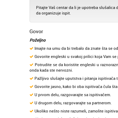
Pitajte Vaš centar da li je upotreba slušalica 
da organizuje ispit.
Govor
Poželjno
Imajte na umu da bi trebalo da znate šta se o
Govorite engleski u svakoj prilici koja Vam se 
Potrudite se da koristite engleski u raznorazn
onda kada ste nervozni.
Pažljivo slušajte uputstva i pitanja ispitivača 
Govorite jasno, kako bi oba ispitivača čula šta
U prvom delu, razgovarajte sa ispitivačem.
U drugom delu, razgovarajte sa partnerom.
Ukoliko nešto niste razumeli, zamolite ispitiva