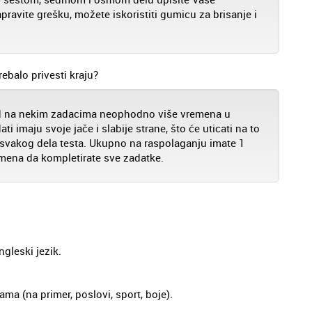
ravite grešku, možete iskoristiti gumicu za brisanje i
ebalo privesti kraju?
d na nekim zadacima neophodno više vremena u
i imaju svoje jače i slabije strane, što će uticati na to
 svakog dela testa. Ukupno na raspolaganju imate 1
remena da kompletirate sve zadatke.
ngleski jezik.
ma (na primer, poslovi, sport, boje).