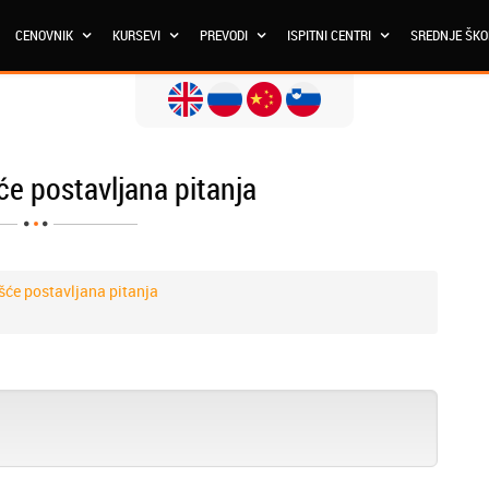
CENOVNIK
KURSEVI
PREVODI
ISPITNI CENTRI
SREDNJE ŠK
će postavljana pitanja
šće postavljana pitanja