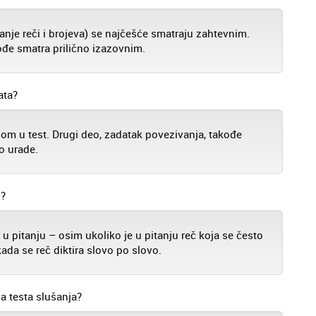
isanje reči i brojeva) se najčešće smatraju zahtevnim.
ođe smatra prilično izazovnim.
ata?
dom u test. Drugi deo, zadatak povezivanja, takođe
o urade.
č?
u pitanju – osim ukoliko je u pitanju reč koja se često
kada se reč diktira slovo po slovo.
a testa slušanja?