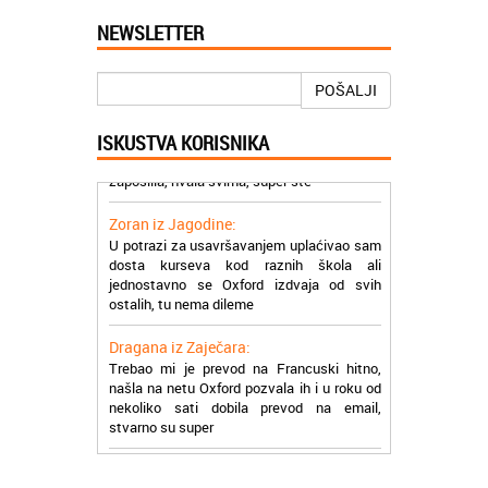
Mogu da pohvalim sve zaposlene u
Akademiji Oxford u Nišu jer su stvarno
NEWSLETTER
profesionalni i prenose znanje na odličan
način
POŠALJI
Milica iz Beograda:
Zahvaljujuću akademiji Oxford ja se
ISKUSTVA KORISNIKA
zaposlila, hvala svima, super ste
Zoran iz Jagodine:
U potrazi za usavršavanjem uplaćivao sam
dosta kurseva kod raznih škola ali
jednostavno se Oxford izdvaja od svih
ostalih, tu nema dileme
Dragana iz Zaječara:
Trebao mi je prevod na Francuski hitno,
našla na netu Oxford pozvala ih i u roku od
nekoliko sati dobila prevod na email,
stvarno su super
Petar iz Paraćina:
Završio kurs za automehaničara, zaposlio
se, ja ljudi ne znam šta bi radio sada da ne