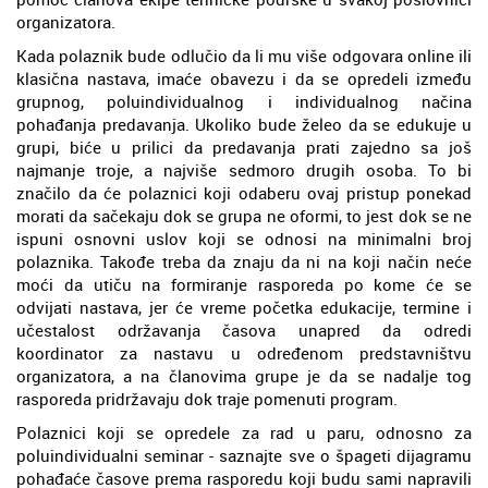
organizatora.
Kada polaznik bude odlučio da li mu više odgovara online ili
klasična nastava, imaće obavezu i da se opredeli između
grupnog, poluindividualnog i individualnog načina
pohađanja predavanja. Ukoliko bude želeo da se edukuje u
grupi, biće u prilici da predavanja prati zajedno sa još
najmanje troje, a najviše sedmoro drugih osoba. To bi
značilo da će polaznici koji odaberu ovaj pristup ponekad
morati da sačekaju dok se grupa ne oformi, to jest dok se ne
ispuni osnovni uslov koji se odnosi na minimalni broj
polaznika. Takođe treba da znaju da ni na koji način neće
moći da utiču na formiranje rasporeda po kome će se
odvijati nastava, jer će vreme početka edukacije, termine i
učestalost održavanja časova unapred da odredi
koordinator za nastavu u određenom predstavništvu
organizatora, a na članovima grupe je da se nadalje tog
rasporeda pridržavaju dok traje pomenuti program.
Polaznici koji se opredele za rad u paru, odnosno za
poluindividualni seminar - saznajte sve o špageti dijagramu
pohađaće časove prema rasporedu koji budu sami napravili