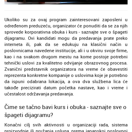
Ukoliko su za ovaj program zainteresovani zaposleni u
određenom preduzeću, organizator će ponuditi da se za njih
sprovede korporativna obuka i kurs - saznajte sve o špageti
dijagramu. Ovi kandidati mogu da predavanja prate preko
interneta ili, pak da se edukuju na klasični način u
poslovnicama navedene institucije, ali i u okviru svoje firme,
kao i na svakom drugom mestu na kome postoje potrebni
tehnički uslovi za kvalitetno odvijanje obrazovnog procesa.
Zvanični predstavnik organizatora na vreme će obavestiti
reprezenta konkretne kompanije o uslovima koje je potrebno
da ispuni odabrana lokacija, a ova dva službena lica će
takođe precizirati datum početka nastave, kao i vreme i
učestalost održavanja predavanja.
Čime se tačno bavi kurs i obuka - saznajte sve o
špageti dijagramu?
Konačni cilj svih aktivnosti u organizaciji rada, sistema
proizvodnje ili pružanja usluga, prema japanskoj poslovnoj