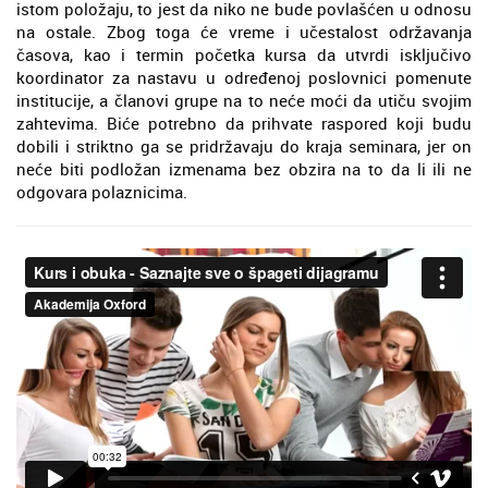
istom položaju, to jest da niko ne bude povlašćen u odnosu
na ostale. Zbog toga će vreme i učestalost održavanja
časova, kao i termin početka kursa da utvrdi isključivo
koordinator za nastavu u određenoj poslovnici pomenute
institucije, a članovi grupe na to neće moći da utiču svojim
zahtevima. Biće potrebno da prihvate raspored koji budu
dobili i striktno ga se pridržavaju do kraja seminara, jer on
neće biti podložan izmenama bez obzira na to da li ili ne
odgovara polaznicima.