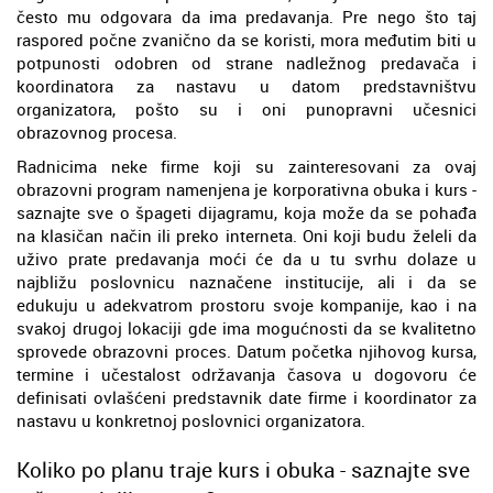
često mu odgovara da ima predavanja. Pre nego što taj
raspored počne zvanično da se koristi, mora međutim biti u
potpunosti odobren od strane nadležnog predavača i
koordinatora za nastavu u datom predstavništvu
organizatora, pošto su i oni punopravni učesnici
obrazovnog procesa.
Radnicima neke firme koji su zainteresovani za ovaj
obrazovni program namenjena je korporativna obuka i kurs -
saznajte sve o špageti dijagramu, koja može da se pohađa
na klasičan način ili preko interneta. Oni koji budu želeli da
uživo prate predavanja moći će da u tu svrhu dolaze u
najbližu poslovnicu naznačene institucije, ali i da se
edukuju u adekvatrom prostoru svoje kompanije, kao i na
svakoj drugoj lokaciji gde ima mogućnosti da se kvalitetno
sprovede obrazovni proces. Datum početka njihovog kursa,
termine i učestalost održavanja časova u dogovoru će
definisati ovlašćeni predstavnik date firme i koordinator za
nastavu u konkretnoj poslovnici organizatora.
Koliko po planu traje kurs i obuka - saznajte sve