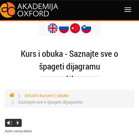
Kurs i obuka - Saznajte sve o
špageti dijagramu
Stručni kursevi i obuke
Saznajte sve o špageti dijagramu
Vm
P
Audio verzija teksta