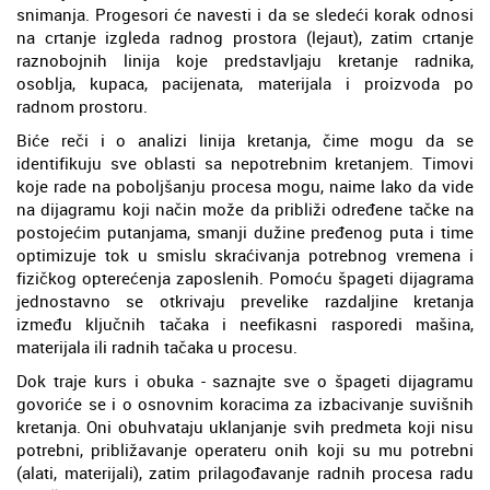
snimanja. Progesori će navesti i da se sledeći korak odnosi
na crtanje izgleda radnog prostora (lejaut), zatim crtanje
raznobojnih linija koje predstavljaju kretanje radnika,
osoblja, kupaca, pacijenata, materijala i proizvoda po
radnom prostoru.
Biće reči i o analizi linija kretanja, čime mogu da se
identifikuju sve oblasti sa nepotrebnim kretanjem. Timovi
koje rade na poboljšanju procesa mogu, naime lako da vide
na dijagramu koji način može da približi određene tačke na
postojećim putanjama, smanji dužine pređenog puta i time
optimizuje tok u smislu skraćivanja potrebnog vremena i
fizičkog opterećenja zaposlenih. Pomoću špageti dijagrama
jednostavno se otkrivaju prevelike razdaljine kretanja
između ključnih tačaka i neefikasni rasporedi mašina,
materijala ili radnih tačaka u procesu.
Dok traje kurs i obuka - saznajte sve o špageti dijagramu
govoriće se i o osnovnim koracima za izbacivanje suvišnih
kretanja. Oni obuhvataju uklanjanje svih predmeta koji nisu
potrebni, približavanje operateru onih koji su mu potrebni
(alati, materijali), zatim prilagođavanje radnih procesa radu