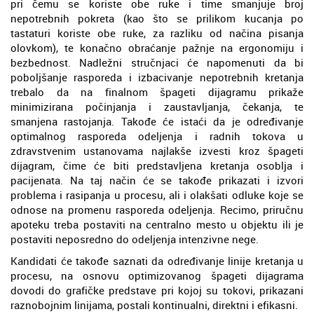
pri čemu se koriste obe ruke i time smanjuje broj
nepotrebnih pokreta (kao što se prilikom kucanja po
tastaturi koriste obe ruke, za razliku od načina pisanja
olovkom), te konačno obraćanje pažnje na ergonomiju i
bezbednost. Nadležni stručnjaci će napomenuti da bi
poboljšanje rasporeda i izbacivanje nepotrebnih kretanja
trebalo da na finalnom špageti dijagramu prikaže
minimizirana počinjanja i zaustavljanja, čekanja, te
smanjena rastojanja. Takođe će istaći da je određivanje
optimalnog rasporeda odeljenja i radnih tokova u
zdravstvenim ustanovama najlakše izvesti kroz špageti
dijagram, čime će biti predstavljena kretanja osoblja i
pacijenata. Na taj način će se takođe prikazati i izvori
problema i rasipanja u procesu, ali i olakšati odluke koje se
odnose na promenu rasporeda odeljenja. Recimo, priručnu
apoteku treba postaviti na centralno mesto u objektu ili je
postaviti neposredno do odeljenja intenzivne nege.
Kandidati će takođe saznati da određivanje linije kretanja u
procesu, na osnovu optimizovanog špageti dijagrama
dovodi do grafičke predstave pri kojoj su tokovi, prikazani
raznobojnim linijama, postali kontinualni, direktni i efikasni.