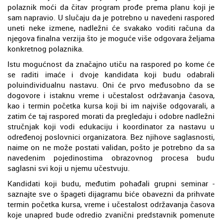
polaznik moći da čitav program prođe prema planu koji je
sam napravio. U slučaju da je potrebno u navedeni raspored
uneti neke izmene, nadležni će svakako voditi računa da
njegova finalna verzija što je moguće više odgovara željama
konkretnog polaznika.
Istu mogućnost da značajno utiču na raspored po kome će
se raditi imaće i dvoje kandidata koji budu odabrali
poluindividualnu nastavu. Oni će prvo međusobno da se
dogovore i istaknu vreme i učestalost održavanja časova,
kao i termin početka kursa koji bi im najviše odgovarali, a
zatim će taj raspored morati da pregledaju i odobre nadležni
stručnjak koji vodi edukaciju i koordinator za nastavu u
određenoj poslovnici organizatora. Bez njihove saglasnosti,
naime on ne može postati validan, pošto je potrebno da sa
navedenim pojedinostima obrazovnog procesa budu
saglasni svi koji u njemu učestvuju.
Kandidati koji budu, međutim pohađali grupni seminar -
saznajte sve o špageti dijagramu biće obavezni da prihvate
termin početka kursa, vreme i učestalost održavanja časova
koje unapred bude odredio zvanični predstavnik pomenute