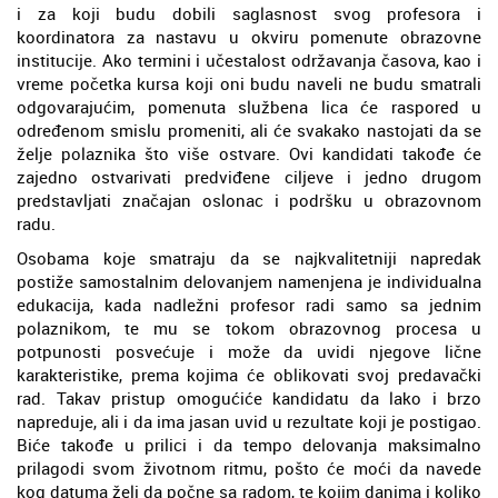
i za koji budu dobili saglasnost svog profesora i
koordinatora za nastavu u okviru pomenute obrazovne
institucije. Ako termini i učestalost održavanja časova, kao i
vreme početka kursa koji oni budu naveli ne budu smatrali
odgovarajućim, pomenuta službena lica će raspored u
određenom smislu promeniti, ali će svakako nastojati da se
želje polaznika što više ostvare. Ovi kandidati takođe će
zajedno ostvarivati predviđene ciljeve i jedno drugom
predstavljati značajan oslonac i podršku u obrazovnom
radu.
Osobama koje smatraju da se najkvalitetniji napredak
postiže samostalnim delovanjem namenjena je individualna
edukacija, kada nadležni profesor radi samo sa jednim
polaznikom, te mu se tokom obrazovnog procesa u
potpunosti posvećuje i može da uvidi njegove lične
karakteristike, prema kojima će oblikovati svoj predavački
rad. Takav pristup omogućiće kandidatu da lako i brzo
napreduje, ali i da ima jasan uvid u rezultate koji je postigao.
Biće takođe u prilici i da tempo delovanja maksimalno
prilagodi svom životnom ritmu, pošto će moći da navede
kog datuma želi da počne sa radom, te kojim danima i koliko