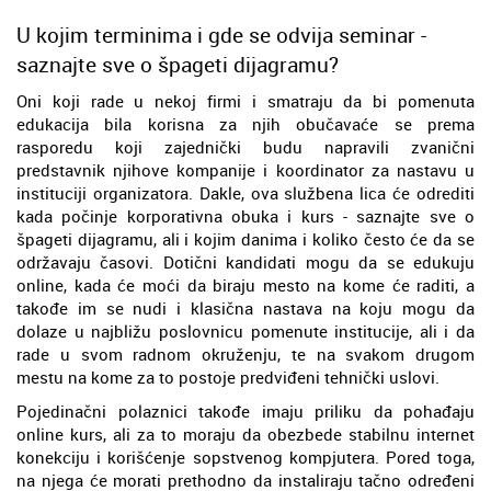
U kojim terminima i gde se odvija seminar -
saznajte sve o špageti dijagramu?
Oni koji rade u nekoj firmi i smatraju da bi pomenuta
edukacija bila korisna za njih obučavaće se prema
rasporedu koji zajednički budu napravili zvanični
predstavnik njihove kompanije i koordinator za nastavu u
instituciji organizatora. Dakle, ova službena lica će odrediti
kada počinje korporativna obuka i kurs - saznajte sve o
špageti dijagramu, ali i kojim danima i koliko često će da se
održavaju časovi. Dotični kandidati mogu da se edukuju
online, kada će moći da biraju mesto na kome će raditi, a
takođe im se nudi i klasična nastava na koju mogu da
dolaze u najbližu poslovnicu pomenute institucije, ali i da
rade u svom radnom okruženju, te na svakom drugom
mestu na kome za to postoje predviđeni tehnički uslovi.
Pojedinačni polaznici takođe imaju priliku da pohađaju
online kurs, ali za to moraju da obezbede stabilnu internet
konekciju i korišćenje sopstvenog kompjutera. Pored toga,
na njega će morati prethodno da instaliraju tačno određeni