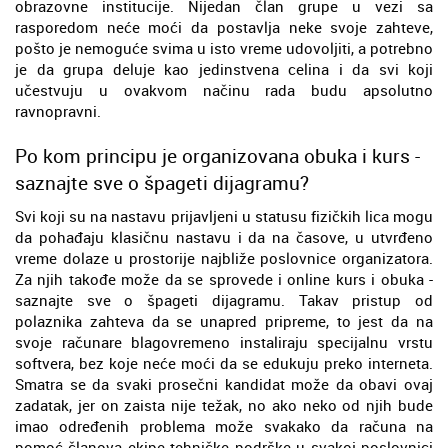
obrazovne institucije. Nijedan član grupe u vezi sa
rasporedom neće moći da postavlja neke svoje zahteve,
pošto je nemoguće svima u isto vreme udovoljiti, a potrebno
je da grupa deluje kao jedinstvena celina i da svi koji
učestvuju u ovakvom načinu rada budu apsolutno
ravnopravni.
Po kom principu je organizovana obuka i kurs -
saznajte sve o špageti dijagramu?
Svi koji su na nastavu prijavljeni u statusu fizičkih lica mogu
da pohađaju klasičnu nastavu i da na časove, u utvrđeno
vreme dolaze u prostorije najbliže poslovnice organizatora.
Za njih takođe može da se sprovede i online kurs i obuka -
saznajte sve o špageti dijagramu. Takav pristup od
polaznika zahteva da se unapred pripreme, to jest da na
svoje računare blagovremeno instaliraju specijalnu vrstu
softvera, bez koje neće moći da se edukuju preko interneta.
Smatra se da svaki prosečni kandidat može da obavi ovaj
zadatak, jer on zaista nije težak, no ako neko od njih bude
imao određenih problema može svakako da računa na
pomoć članova ekipe tehničke podrške u svakoj poslovnici