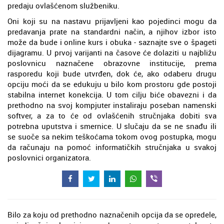
predaju ovlašćenom službeniku.
Oni koji su na nastavu prijavljeni kao pojedinci mogu da
predavanja prate na standardni način, a njihov izbor isto
može da bude i online kurs i obuka - saznajte sve o špageti
dijagramu. U prvoj varijanti na časove će dolaziti u najbližu
poslovnicu naznačene obrazovne institucije, prema
rasporedu koji bude utvrđen, dok će, ako odaberu drugu
opciju moći da se edukuju u bilo kom prostoru gde postoji
stabilna internet konekcija. U tom cilju biće obavezni i da
prethodno na svoj kompjuter instaliraju poseban namenski
softver, a za to će od ovlašćenih stručnjaka dobiti sva
potrebna uputstva i smernice. U slučaju da se ne snađu ili
se suoče sa nekim teškoćama tokom ovog postupka, mogu
da računaju na pomoć informatičkih stručnjaka u svakoj
poslovnici organizatora.
Bilo za koju od prethodno naznačenih opcija da se opredele,