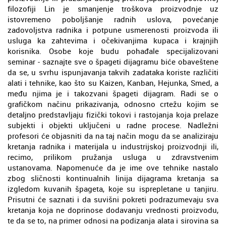
filozofiji Lin je smanjenje troškova proizvodnje uz
istovremeno poboljšanje radnih uslova, povećanje
zadovoljstva radnika i potpune usmerenosti proizvoda ili
usluga ka zahtevima i očekivanjima kupaca i krajnjih
korisnika. Osobe koje budu pohađale specijalizovani
seminar - saznajte sve o špageti dijagramu biće obaveštene
da se, u svrhu ispunjavanja takvih zadataka koriste različiti
alati i tehnike, kao što su Kaizen, Kanban, Hejunka, Smed, a
među njima je i takozvani špageti dijagram. Radi se o
grafičkom načinu prikazivanja, odnosno crtežu kojim se
detaljno predstavljaju fizički tokovi i rastojanja koja prelaze
subjekti i objekti uključeni u radne procese. Nadležni
profesori će objasniti da na taj način mogu da se analiziraju
kretanja radnika i materijala u industrijskoj proizvodnji ili,
recimo, prilikom pružanja usluga u zdravstvenim
ustanovama. Napomenuće da je ime ove tehnike nastalo
zbog sličnosti kontinualnih linija dijagrama kretanja sa
izgledom kuvanih špageta, koje su isprepletane u tanjiru.
Prisutni će saznati i da suvišni pokreti podrazumevaju sva
kretanja koja ne doprinose dodavanju vrednosti proizvodu,
te da se to, na primer odnosi na podizanja alata i sirovina sa