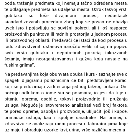
poda, traženja predmeta koji nemaju tačno određena mesta,
te odlaganje predmeta na udaljena mesta. Uzrok takvoj vrsti
gubitaka su loše dizajnirani procesi, nedostatak
standardizovanih procedura zbog koji se posao ne obavlja
uvek isto i pojavljuju se suvišni pokreti, ali i loš raspored
proizvodnih punktova ili radnih prostorija u jednom procesu
ili proizvodnoj oblasti. Predavači će istaći da kod procesa u
radu zdravstvenih ustanova naročito veliki uticaj na pojavu
svih vrsta gubitaka i nepotrebnih pokreta, takozvanih
šetanja, imaju neorganizovanost i gužva koja nastaje na
“uskim grlima”.
Na predavanjima koja obuhvata obuka i kurs - saznajte sve o
špageti dijagramu polaznicima će biti predstavljeni koraci
koji se preduzimaju za kreiranja jednog takvog prikaza. Oni
počinju odlukom o tome šta se posmatra, to jest da li je u
pitanju oprema, osoblje, tokovi proizvodnje ili pružanja
usluga. Moguće je istovremeno analizirati veći broj faktora,
te pored opreme, osoblja i proizvodnje, uključiti još i kupce,
primaoce usluga, kao i spoljne saradnike. Na primer, u
zdravstvu se analiziraju radni procesi u laboratorijama koje
uzimaju i obrađuju uzorke krvi, urina, vrše različita merenja i