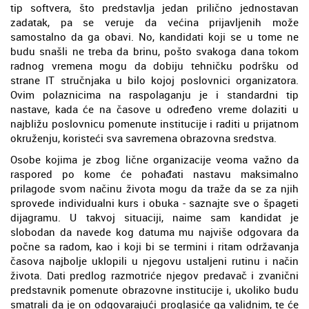
tip softvera, što predstavlja jedan prilično jednostavan
zadatak, pa se veruje da većina prijavljenih može
samostalno da ga obavi. No, kandidati koji se u tome ne
budu snašli ne treba da brinu, pošto svakoga dana tokom
radnog vremena mogu da dobiju tehničku podršku od
strane IT stručnjaka u bilo kojoj poslovnici organizatora.
Ovim polaznicima na raspolaganju je i standardni tip
nastave, kada će na časove u određeno vreme dolaziti u
najbližu poslovnicu pomenute institucije i raditi u prijatnom
okruženju, koristeći sva savremena obrazovna sredstva.
Osobe kojima je zbog lične organizacije veoma važno da
raspored po kome će pohađati nastavu maksimalno
prilagode svom načinu života mogu da traže da se za njih
sprovede individualni kurs i obuka - saznajte sve o špageti
dijagramu. U takvoj situaciji, naime sam kandidat je
slobodan da navede kog datuma mu najviše odgovara da
počne sa radom, kao i koji bi se termini i ritam održavanja
časova najbolje uklopili u njegovu ustaljeni rutinu i način
života. Dati predlog razmotriće njegov predavač i zvanični
predstavnik pomenute obrazovne institucije i, ukoliko budu
smatrali da je on odgovarajući proglasiće ga validnim, te će