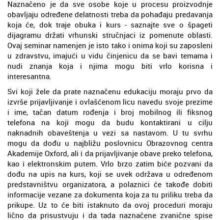
Naznačeno je da sve osobe koje u procesu proizvodnje
obavljaju određene delatnosti treba da pohađaju predavanja
koja će, dok traje obuka i kurs - saznajte sve o špageti
dijagramu držati vrhunski stručnjaci iz pomenute oblasti.
Ovaj seminar namenjen je isto tako i onima koji su zaposleni
u zdravstvu, imajući u vidu činjenicu da se bavi temama i
nudi znanja koja i njima mogu biti vrlo korisna i
interesantna.
Svi koji žele da prate naznačenu edukaciju moraju prvo da
izvrše prijavljivanje i ovlašćenom licu navedu svoje prezime
i ime, tačan datum rođenja i broj mobilnog ili fiksnog
telefona na koji mogu da budu kontaktirani u cilju
naknadnih obaveštenja u vezi sa nastavom. U tu svrhu
mogu da dođu u najbližu poslovnicu Obrazovnog centra
Akademije Oxford, ali i da prijavljivanje obave preko telefona,
kao i elektronskim putem. Vrlo brzo zatim biće pozvani da
dođu na upis na kurs, koji se uvek održava u određenom
predstavništvu organizatora, a polaznici će takođe dobiti
informacije vezane za dokumenta koja za tu priliku treba da
prikupe. Uz to će biti istaknuto da ovoj proceduri moraju
lično da prisustvuju i da tada naznačene zvanične spise