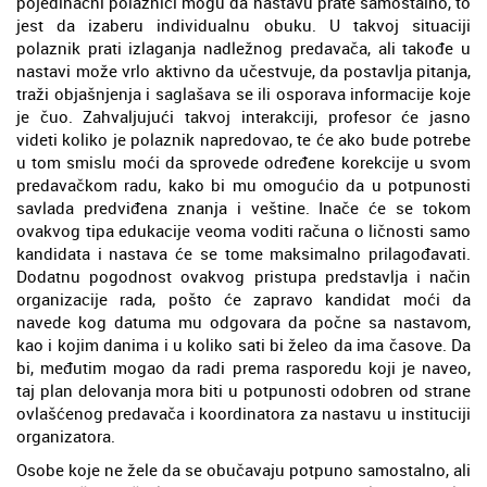
pojedinačni polaznici mogu da nastavu prate samostalno, to
jest da izaberu individualnu obuku. U takvoj situaciji
polaznik prati izlaganja nadležnog predavača, ali takođe u
nastavi može vrlo aktivno da učestvuje, da postavlja pitanja,
traži objašnjenja i saglašava se ili osporava informacije koje
je čuo. Zahvaljujući takvoj interakciji, profesor će jasno
videti koliko je polaznik napredovao, te će ako bude potrebe
u tom smislu moći da sprovede određene korekcije u svom
predavačkom radu, kako bi mu omogućio da u potpunosti
savlada predviđena znanja i veštine. Inače će se tokom
ovakvog tipa edukacije veoma voditi računa o ličnosti samo
kandidata i nastava će se tome maksimalno prilagođavati.
Dodatnu pogodnost ovakvog pristupa predstavlja i način
organizacije rada, pošto će zapravo kandidat moći da
navede kog datuma mu odgovara da počne sa nastavom,
kao i kojim danima i u koliko sati bi želeo da ima časove. Da
bi, međutim mogao da radi prema rasporedu koji je naveo,
taj plan delovanja mora biti u potpunosti odobren od strane
ovlašćenog predavača i koordinatora za nastavu u instituciji
organizatora.
Osobe koje ne žele da se obučavaju potpuno samostalno, ali