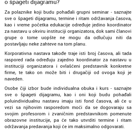
o špageti dijagramu?
Za polaznike koji budu pohađali grupni seminar - saznajte
sve o špageti dijagramu, termine i ritam održavanja časova,
kao i vreme početka edukacije određuje jedino koordinator
za nastavu u okviru instituciji organizatora, dok sami članovi
grupe o tome uopšte ne mogu da odlučuju niti da
postavljaju neke zahteve na tom planu.
Korporativna nastava takođe traje isti broj časova, ali tada
raspored rada određuju zajedno koordinator za nastavu u
instituciji organizatora i ovlašćeni predstavnik konkretne
firme, te tako on može biti i drugačiji od ovoga koji je
naveden.
Osobe čiji izbor bude individualna obuka i kurs - saznajte
sve o špageti dijagramu, kao i oni koji budu pohađali
poluindividualnu nastavu imaju isti fond časova, ali će u
vezi sa njihovim rasporedom moći da se dogovaraju sa
svojim profesorom i zvaničnim predstavnikom pomenute
obrazovne institucije, pa će tako utvrditi termine i ritam
održavanja predavanja koji će im maksimalno odgovarati.