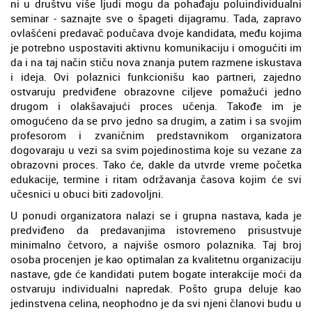
ni u društvu više ljudi mogu da pohađaju poluindividualni
seminar - saznajte sve o špageti dijagramu. Tada, zapravo
ovlašćeni predavač podučava dvoje kandidata, među kojima
je potrebno uspostaviti aktivnu komunikaciju i omogućiti im
da i na taj način stiču nova znanja putem razmene iskustava
i ideja. Ovi polaznici funkcionišu kao partneri, zajedno
ostvaruju predviđene obrazovne ciljeve pomažući jedno
drugom i olakšavajući proces učenja. Takođe im je
omogućeno da se prvo jedno sa drugim, a zatim i sa svojim
profesorom i zvaničnim predstavnikom organizatora
dogovaraju u vezi sa svim pojedinostima koje su vezane za
obrazovni proces. Tako će, dakle da utvrde vreme početka
edukacije, termine i ritam održavanja časova kojim će svi
učesnici u obuci biti zadovoljni.
U ponudi organizatora nalazi se i grupna nastava, kada je
predviđeno da predavanjima istovremeno prisustvuje
minimalno četvoro, a najviše osmoro polaznika. Taj broj
osoba procenjen je kao optimalan za kvalitetnu organizaciju
nastave, gde će kandidati putem bogate interakcije moći da
ostvaruju individualni napredak. Pošto grupa deluje kao
jedinstvena celina, neophodno je da svi njeni članovi budu u