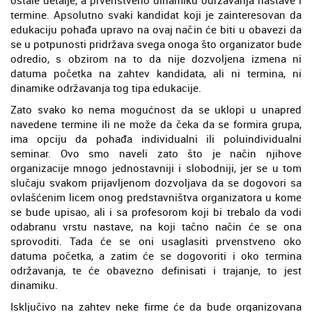
ostale detalje, a prvenstveno dinamiku održavanja nastave i
termine. Apsolutno svaki kandidat koji je zainteresovan da
edukaciju pohađa upravo na ovaj način će biti u obavezi da
se u potpunosti pridržava svega onoga što organizator bude
odredio, s obzirom na to da nije dozvoljena izmena ni
datuma početka na zahtev kandidata, ali ni termina, ni
dinamike održavanja tog tipa edukacije.
Zato svako ko nema mogućnost da se uklopi u unapred
navedene termine ili ne može da čeka da se formira grupa,
ima opciju da pohađa individualni ili poluindividualni
seminar. Ovo smo naveli zato što je način njihove
organizacije mnogo jednostavniji i slobodniji, jer se u tom
slučaju svakom prijavljenom dozvoljava da se dogovori sa
ovlašćenim licem onog predstavništva organizatora u kome
se bude upisao, ali i sa profesorom koji bi trebalo da vodi
odabranu vrstu nastave, na koji tačno način će se ona
sprovoditi. Tada će se oni usaglasiti prvenstveno oko
datuma početka, a zatim će se dogovoriti i oko termina
održavanja, te će obavezno definisati i trajanje, to jest
dinamiku.
Isključivo na zahtev neke firme će da bude organizovana