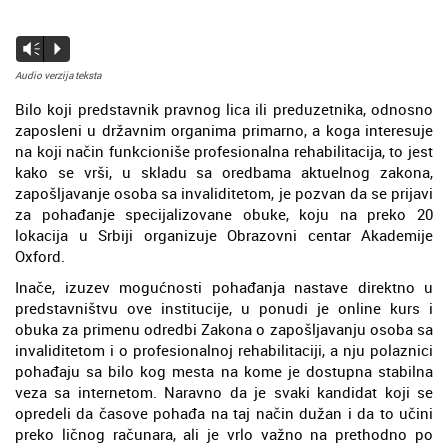
Vm
P
Audio verzija teksta
Bilo koji predstavnik pravnog lica ili preduzetnika, odnosno
zaposleni u državnim organima primarno, a koga interesuje
na koji način funkcioniše profesionalna rehabilitacija, to jest
kako se vrši, u skladu sa oredbama aktuelnog zakona,
zapošljavanje osoba sa invaliditetom, je pozvan da se prijavi
za pohađanje specijalizovane obuke, koju na preko 20
lokacija u Srbiji organizuje Obrazovni centar Akademije
Oxford.
Inače, izuzev mogućnosti pohađanja nastave direktno u
predstavništvu ove institucije, u ponudi je online kurs i
obuka za primenu odredbi Zakona o zapošljavanju osoba sa
invaliditetom i o profesionalnoj rehabilitaciji, a nju polaznici
pohađaju sa bilo kog mesta na kome je dostupna stabilna
veza sa internetom. Naravno da je svaki kandidat koji se
opredeli da časove pohađa na taj način dužan i da to učini
preko ličnog računara, ali je vrlo važno na prethodno po