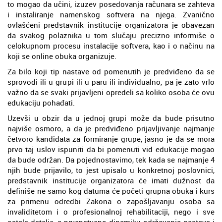
to mogao da učini, izuzev posedovanja računara se zahteva
i instaliranje namenskog softvera na njega. Zvanično
ovlašćeni predstavnik institucije organizatora je obavezan
da svakog polaznika u tom slučaju precizno informiše o
celokupnom procesu instalacije softvera, kao i o načinu na
koji se online obuka organizuje.
Za bilo koji tip nastave od pomenutih je predviđeno da se
sprovodi ili u grupi ili u paru ili individualno, pa je zato vrlo
važno da se svaki prijavljeni opredeli sa koliko osoba će ovu
edukaciju pohađati.
Uzevši u obzir da u jednoj grupi može da bude prisutno
najviše osmoro, a da je predviđeno prijavljivanje najmanje
četvoro kandidata za formiranje grupe, jasno je da se mora
prvo taj uslov ispuniti da bi pomenuti vid edukacije mogao
da bude održan. Da pojednostavimo, tek kada se najmanje 4
njih bude prijavilo, to jest upisalo u konkretnoj poslovnici,
predstavnik institucije organizatora će imati dužnost da
definiše ne samo kog datuma će početi grupna obuka i kurs
za primenu odredbi Zakona o zapošljavanju osoba sa
invaliditetom i o profesionalnoj rehabilitaciji, nego i sve