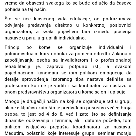
vreme da obavesti svakoga ko se bude odlučio da časove
pohađa na taj način.
Što se tiče klasičnog vida edukacije, on podrazumeva
odvijanje predavanja direktno u konkretnoj poslovnici
organizatora, a svaki prijavljeni bira između praćenja
nastave u paru, u grupi ili individualno.
Princip po kome se organizuje individualni i
poluindividualni kurs i obuka za primenu odredbi Zakona o
zapošljavanju osoba sa invaliditetom i o profesionalnoj
rehabilitaciji je, zapravo potpuno isti, a svakom
pojedinačnom kandidatu se tom prilikom omogućuje da
detalje sprovođenja izabranog tipa nastave definiše sa
profesorom koji će je voditi i sa kordinator za nastavu u
onom predstavništvu organizatora u kome se on i upisuje.
Mnogo je drugačiji način na koji se organizuje rad u grupi,
ali ne isključivo zato što je predviđeno prisustvo većeg broja
osoba, to jest od 4 do 8, već i zato što se definisanje
dinamike održavanja i termina, ali i datuma početka, tom
prilikom isključivo prepušta koordinatoru za nastavu.
Međutim, polaznici koje interesuje grupni seminar moraju