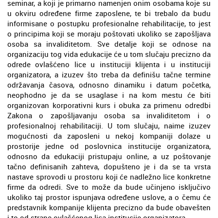
seminar, a koji je primarno namenjen onim osobama koje su
u okviru određene firme zaposlene, te bi trebalo da budu
informisane o postupku profesionalne rehabilitacije, to jest
o principima koji se moraju poštovati ukoliko se zapošljava
osoba sa invaliditetom. Sve detalje koji se odnose na
organizaciju tog vida edukacije će u tom slučaju precizno da
odrede ovlašćeno lice u instituciji klijenta i u instituciji
organizatora, a izuzev što treba da definišu tačne termine
održavanja časova, odnosno dinamiku i datum početka,
neophodno je da se usaglase i na kom mestu će biti
organizovan korporativni kurs i obuka za primenu odredbi
Zakona o zapošljavanju osoba sa invaliditetom i o
profesionalnoj rehabilitaciji. U tom slučaju, naime izuzev
mogućnosti da zaposleni u nekoj kompaniji dolaze u
prostorije jedne od poslovnica institucije organizatora,
odnosno da edukaciji pristupaju online, a uz poštovanje
tačno definisanih zahteva, dopušteno je i da se ta vrsta
nastave sprovodi u prostoru koji će nadležno lice konkretne
firme da odredi. Sve to može da bude učinjeno isključivo
ukoliko taj prostor ispunjava određene uslove, a o čemu će
predstavnik kompanije klijenta precizno da bude obavešten
i to od strane ovlašćenog lica institucije organizatora.