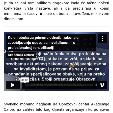
je da se oni tom prilikom dogovore kada će tačno početi
konkretna vrsta nastave, ali i da preciziraju u kojim
terminima bi časovi trebalo da budu sprovođeni, te kakvom
dinamikom.
Svakako moramo naglasiti da Obrazovni centar Akademije
Oxford na zahtev bilo kog klijenta organizuje i korporativni