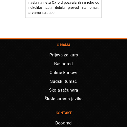
stvarno su super
Petar iz Paraćina:
Završio kurs za automehaničara, zaposlio
se, ja ljudi ne znam šta bi radio sada da ne
postojite, Hvala Vam
Natasa iz Kraljeva:
O NAMA
Najbolji knjigovodstveni program! Sa
lakoćom sam savladala tromesečni kurs
Prijava za kurs
knjigovodstva. Sve pohvale!
Raspored
Dragan iz Čačka:
Online kursevi
Retko gde može da se nađe prava
profesionalnost u našoj zemlji i naravno
Sudski tumač
usluga, sve pohvale od mene
Škola računara
Mica iz Smedereva:
Škola stranih jezika
Moja ćerka je završila vanredno medicinsku
srednju školu preko akademije Oxford,
Mogu samo da Vam poželim sve najbolje i
KONTAKT
Hvala Vam Puno
Beograd