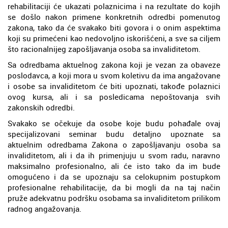
rehabilitaciji će ukazati polaznicima i na rezultate do kojih
se došlo nakon primene konkretnih odredbi pomenutog
zakona, tako da će svakako biti govora i o onim aspektima
koji su primećeni kao nedovoljno iskorišćeni, a sve sa ciljem
što racionalnijeg zapošljavanja osoba sa invaliditetom.
Sa odredbama aktuelnog zakona koji je vezan za obaveze
poslodavca, a koji mora u svom koletivu da ima angažovane
i osobe sa invaliditetom će biti upoznati, takođe polaznici
ovog kursa, ali i sa posledicama nepoštovanja svih
zakonskih odredbi.
Svakako se očekuje da osobe koje budu pohađale ovaj
specijalizovani seminar budu detaljno upoznate sa
aktuelnim odredbama Zakona o zapošljavanju osoba sa
invaliditetom, ali i da ih primenjuju u svom radu, naravno
maksimalno profesionalno, ali će isto tako da im bude
omogućeno i da se upoznaju sa celokupnim postupkom
profesionalne rehabilitacije, da bi mogli da na taj način
pruže adekvatnu podršku osobama sa invaliditetom prilikom
radnog angažovanja.