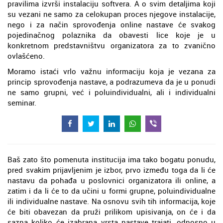
pravilima izvrši instalaciju softvera. A o svim detaljima koji
su vezani ne samo za celokupan proces njegove instalacije,
nego i za način sprovođenja online nastave će svakog
pojedinačnog polaznika da obavesti lice koje je u
konkretnom predstavništvu organizatora za to zvanično
ovlašćeno.
Moramo istaći vrlo važnu informaciju koja je vezana za
princip sprovođenja nastave, a podrazumeva da je u ponudi
ne samo grupni, već i poluindividualni, ali i individualni
seminar.
Baš zato što pomenuta institucija ima tako bogatu ponudu,
pred svakim prijavljenim je izbor, prvo između toga da li će
nastavu da pohađa u poslovnici organizatora ili online, a
zatim i da li će to da učini u formi grupne, poluindividualne
ili individualne nastave. Na osnovu svih tih informacija, koje
će biti obavezan da pruži prilikom upisivanja, on će i da
sazna koliko će izabrana vrsta nastave trajati, odnosno u