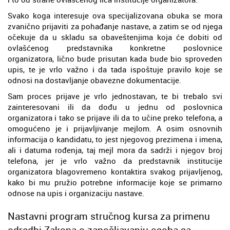
Svako koga interesuje ova specijalizovana obuka se mora
zvanično prijaviti za pohađanje nastave, a zatim se od njega
očekuje da u skladu sa obaveštenjima koja će dobiti od
ovlašćenog predstavnika konkretne poslovnice
organizatora, lično bude prisutan kada bude bio sproveden
upis, te je vrlo važno i da tada ispoštuje pravilo koje se
odnosi na dostavljanje obavezne dokumentacije.
Sam proces prijave je vrlo jednostavan, te bi trebalo svi
zainteresovani ili da dođu u jednu od poslovnica
organizatora i tako se prijave ili da to učine preko telefona, a
omogućeno je i prijavljivanje mejlom. A osim osnovnih
informacija o kandidatu, to jest njegovog prezimena i imena,
ali i datuma rođenja, taj mejl mora da sadrži i njegov broj
telefona, jer je vrlo važno da predstavnik institucije
organizatora blagovremeno kontaktira svakog prijavljenog,
kako bi mu pružio potrebne informacije koje se primarno
odnose na upis i organizaciju nastave.
Nastavni program stručnog kursa za primenu
odredbi Zakona o zapošljavanju osoba sa