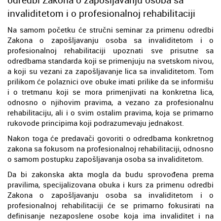
invaliditetom i o profesionalnoj rehabilitaciji
Na samom početku će stručni seminar za primenu odredbi
Zakona o zapošljavanju osoba sa invaliditetom i o
profesionalnoj rehabilitaciji upoznati sve prisutne sa
odredbama standarda koji se primenjuju na svetskom nivou,
a koji su vezani za zapošljavanje lica sa invaliditetom. Tom
prilikom će polaznici ove obuke imati prilike da se informišu
i o tretmanu koji se mora primenjivati na konkretna lica,
odnosno o njihovim pravima, a vezano za profesionalnu
rehabilitaciju, ali i o svim ostalim pravima, koja se primarno
rukovode principima koji podrazumevaju jednakost.
Nakon toga će predavači govoriti o odredbama konkretnog
zakona sa fokusom na profesionalnoj rehabilitaciji, odnosno
o samom postupku zapošljavanja osoba sa invaliditetom.
Da bi zakonska akta mogla da budu sprovođena prema
pravilima, specijalizovana obuka i kurs za primenu odredbi
Zakona o zapošljavanju osoba sa invaliditetom i o
profesionalnoj rehabilitaciji će se primarno fokusirati na
definisanje nezaposlene osobe koja ima invaliditet i na