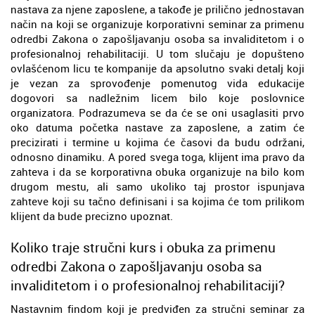
nastava za njene zaposlene, a takođe je prilično jednostavan
način na koji se organizuje korporativni seminar za primenu
odredbi Zakona o zapošljavanju osoba sa invaliditetom i o
profesionalnoj rehabilitaciji. U tom slučaju je dopušteno
ovlašćenom licu te kompanije da apsolutno svaki detalj koji
je vezan za sprovođenje pomenutog vida edukacije
dogovori sa nadležnim licem bilo koje poslovnice
organizatora. Podrazumeva se da će se oni usaglasiti prvo
oko datuma početka nastave za zaposlene, a zatim će
precizirati i termine u kojima će časovi da budu održani,
odnosno dinamiku. A pored svega toga, klijent ima pravo da
zahteva i da se korporativna obuka organizuje na bilo kom
drugom mestu, ali samo ukoliko taj prostor ispunjava
zahteve koji su tačno definisani i sa kojima će tom prilikom
klijent da bude precizno upoznat.
Koliko traje stručni kurs i obuka za primenu
odredbi Zakona o zapošljavanju osoba sa
invaliditetom i o profesionalnoj rehabilitaciji?
Nastavnim findom koji je predviđen za stručni seminar za