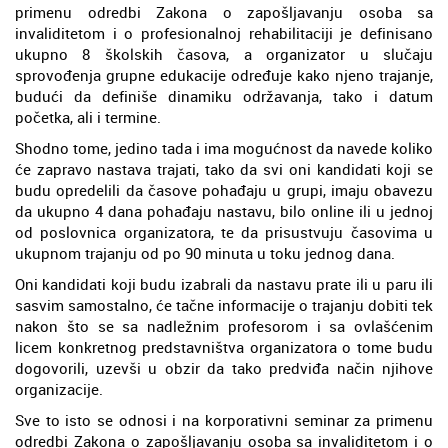
primenu odredbi Zakona o zapošljavanju osoba sa
invaliditetom i o profesionalnoj rehabilitaciji je definisano
ukupno 8 školskih časova, a organizator u slučaju
sprovođenja grupne edukacije određuje kako njeno trajanje,
budući da definiše dinamiku održavanja, tako i datum
početka, ali i termine.
Shodno tome, jedino tada i ima mogućnost da navede koliko
će zapravo nastava trajati, tako da svi oni kandidati koji se
budu opredelili da časove pohađaju u grupi, imaju obavezu
da ukupno 4 dana pohađaju nastavu, bilo online ili u jednoj
od poslovnica organizatora, te da prisustvuju časovima u
ukupnom trajanju od po 90 minuta u toku jednog dana.
Oni kandidati koji budu izabrali da nastavu prate ili u paru ili
sasvim samostalno, će tačne informacije o trajanju dobiti tek
nakon što se sa nadležnim profesorom i sa ovlašćenim
licem konkretnog predstavništva organizatora o tome budu
dogovorili, uzevši u obzir da tako predviđa način njihove
organizacije.
Sve to isto se odnosi i na korporativni seminar za primenu
odredbi Zakona o zapošljavanju osoba sa invaliditetom i o