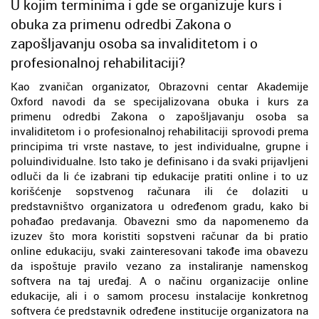
U kojim terminima i gde se organizuje kurs i
obuka za primenu odredbi Zakona o
zapošljavanju osoba sa invaliditetom i o
profesionalnoj rehabilitaciji?
Kao zvaničan organizator, Obrazovni centar Akademije
Oxford navodi da se specijalizovana obuka i kurs za
primenu odredbi Zakona o zapošljavanju osoba sa
invaliditetom i o profesionalnoj rehabilitaciji sprovodi prema
principima tri vrste nastave, to jest individualne, grupne i
poluindividualne. Isto tako je definisano i da svaki prijavljeni
odluči da li će izabrani tip edukacije pratiti online i to uz
korišćenje sopstvenog računara ili će dolaziti u
predstavništvo organizatora u određenom gradu, kako bi
pohađao predavanja. Obavezni smo da napomenemo da
izuzev što mora koristiti sopstveni računar da bi pratio
online edukaciju, svaki zainteresovani takođe ima obavezu
da ispoštuje pravilo vezano za instaliranje namenskog
softvera na taj uređaj. A o načinu organizacije online
edukacije, ali i o samom procesu instalacije konkretnog
softvera će predstavnik određene institucije organizatora na