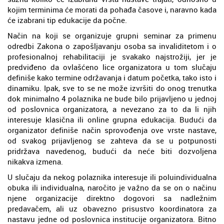
kojim terminima će morati da pohađa časove i, naravno kada
će izabrani tip edukacije da počne.
Način na koji se organizuje grupni seminar za primenu
odredbi Zakona o zapošljavanju osoba sa invaliditetom i o
profesionalnoj rehabilitaciji je svakako najstrožiji, jer je
predviđeno da ovlašćeno lice organizatora u tom slučaju
definiše kako termine održavanja i datum početka, tako isto i
dinamiku. Ipak, sve to se ne može izvršiti do onog trenutka
dok minimalno 4 polaznika ne bude bilo prijavljeno u jednoj
od poslovnica organizatora, a nevezano za to da li njih
interesuje klasična ili online grupna edukacija. Budući da
organizator definiše način sprovođenja ove vrste nastave,
od svakog prijavljenog se zahteva da se u potpunosti
pridržava navedenog, budući da neće biti dozvoljena
nikakva izmena.
U slučaju da nekog polaznika interesuje ili poluindividualna
obuka ili individualna, naročito je važno da se on o načinu
njene organizacije direktno dogovori sa nadležnim
predavačem, ali uz obavezno prisustvo koordinatora za
nastavu jedne od poslovnica institucije organizatora. Bitno