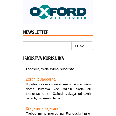
Jelena iz Niša:
Mogu da pohvalim sve zaposlene u
NEWSLETTER
Akademiji Oxford u Nišu jer su stvarno
profesionalni i prenose znanje na odličan
način
POŠALJI
Milica iz Beograda:
ISKUSTVA KORISNIKA
Zahvaljujuću akademiji Oxford ja se
zaposlila, hvala svima, super ste
Zoran iz Jagodine:
U potrazi za usavršavanjem uplaćivao sam
dosta kurseva kod raznih škola ali
jednostavno se Oxford izdvaja od svih
ostalih, tu nema dileme
Dragana iz Zaječara:
Trebao mi je prevod na Francuski hitno,
našla na netu Oxford pozvala ih i u roku od
nekoliko sati dobila prevod na email,