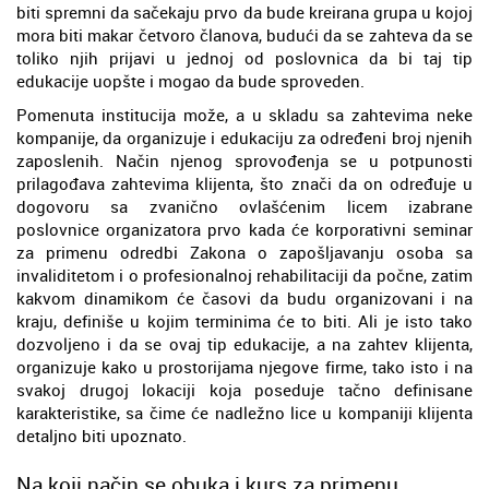
biti spremni da sačekaju prvo da bude kreirana grupa u kojoj
mora biti makar četvoro članova, budući da se zahteva da se
toliko njih prijavi u jednoj od poslovnica da bi taj tip
edukacije uopšte i mogao da bude sproveden.
Pomenuta institucija može, a u skladu sa zahtevima neke
kompanije, da organizuje i edukaciju za određeni broj njenih
zaposlenih. Način njenog sprovođenja se u potpunosti
prilagođava zahtevima klijenta, što znači da on određuje u
dogovoru sa zvanično ovlašćenim licem izabrane
poslovnice organizatora prvo kada će korporativni seminar
za primenu odredbi Zakona o zapošljavanju osoba sa
invaliditetom i o profesionalnoj rehabilitaciji da počne, zatim
kakvom dinamikom će časovi da budu organizovani i na
kraju, definiše u kojim terminima će to biti. Ali je isto tako
dozvoljeno i da se ovaj tip edukacije, a na zahtev klijenta,
organizuje kako u prostorijama njegove firme, tako isto i na
svakoj drugoj lokaciji koja poseduje tačno definisane
karakteristike, sa čime će nadležno lice u kompaniji klijenta
detaljno biti upoznato.
Na koji način se obuka i kurs za primenu