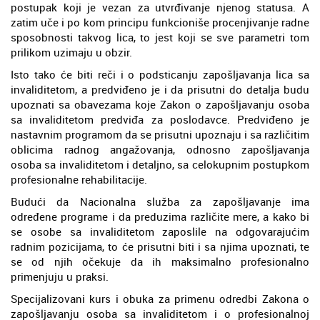
postupak koji je vezan za utvrđivanje njenog statusa. A
zatim uče i po kom principu funkcioniše procenjivanje radne
sposobnosti takvog lica, to jest koji se sve parametri tom
prilikom uzimaju u obzir.
Isto tako će biti reči i o podsticanju zapošljavanja lica sa
invaliditetom, a predviđeno je i da prisutni do detalja budu
upoznati sa obavezama koje Zakon o zapošljavanju osoba
sa invaliditetom predviđa za poslodavce. Predviđeno je
nastavnim programom da se prisutni upoznaju i sa različitim
oblicima radnog angažovanja, odnosno zapošljavanja
osoba sa invaliditetom i detaljno, sa celokupnim postupkom
profesionalne rehabilitacije.
Budući da Nacionalna služba za zapošljavanje ima
određene programe i da preduzima različite mere, a kako bi
se osobe sa invaliditetom zaposlile na odgovarajućim
radnim pozicijama, to će prisutni biti i sa njima upoznati, te
se od njih očekuje da ih maksimalno profesionalno
primenjuju u praksi.
Specijalizovani kurs i obuka za primenu odredbi Zakona o
zapošljavanju osoba sa invaliditetom i o profesionalnoj