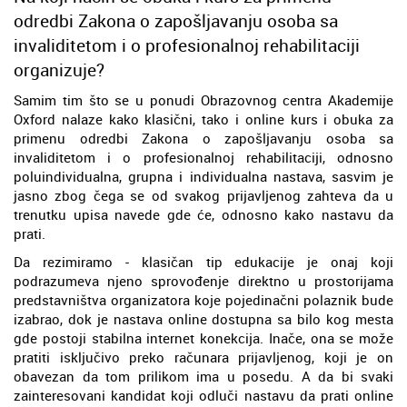
odredbi Zakona o zapošljavanju osoba sa
invaliditetom i o profesionalnoj rehabilitaciji
organizuje?
Samim tim što se u ponudi Obrazovnog centra Akademije
Oxford nalaze kako klasični, tako i online kurs i obuka za
primenu odredbi Zakona o zapošljavanju osoba sa
invaliditetom i o profesionalnoj rehabilitaciji, odnosno
poluindividualna, grupna i individualna nastava, sasvim je
jasno zbog čega se od svakog prijavljenog zahteva da u
trenutku upisa navede gde će, odnosno kako nastavu da
prati.
Da rezimiramo - klasičan tip edukacije je onaj koji
podrazumeva njeno sprovođenje direktno u prostorijama
predstavništva organizatora koje pojedinačni polaznik bude
izabrao, dok je nastava online dostupna sa bilo kog mesta
gde postoji stabilna internet konekcija. Inače, ona se može
pratiti isključivo preko računara prijavljenog, koji je on
obavezan da tom prilikom ima u posedu. A da bi svaki
zainteresovani kandidat koji odluči nastavu da prati online